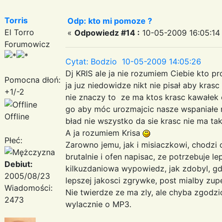
Torris
Odp: kto mi pomoze ?
El Torro
«
Odpowiedz #14 :
10-05-2009 16:05:14
Forumowicz
Cytat: Bodzio 10-05-2009 14:05:26
Dj KRIS ale ja nie rozumiem Ciebie kto p
Pomocna dłoń:
ja juz niedowidze nikt nie pisał aby kras
+1/-2
nie znaczy to ze ma ktos krasc kawałek 
go aby móc urozmajcic nasze wspaniałe 
Offline
bład nie wszystko da sie krasc nie ma ta
A ja rozumiem Krisa
Płeć:
Zarowno jemu, jak i misiaczkowi, chodzi
brutalnie i ofen napisac, ze potrzebuje le
Debiut:
kilkuzdaniowa wypowiedz, jak zdobyl, gdz
2005/08/23
lepszej jakosci zgrywke, post mialby zup
Wiadomości:
Nie twierdze ze ma zly, ale chyba zgodzi
2473
wylacznie o MP3.