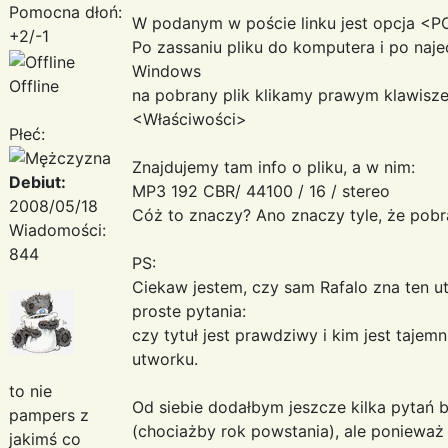
Pomocna dłoń:
W podanym w poście linku jest opcja <P
+2/-1
Po zassaniu pliku do komputera i po naj
Windows
Offline
na pobrany plik klikamy prawym klawis
<Właściwości>
Płeć:
Znajdujemy tam info o pliku, a w nim:
Debiut:
MP3 192 CBR/ 44100 / 16 / stereo
2008/05/18
Cóż to znaczy? Ano znaczy tyle, że pobran
Wiadomości:
844
PS:
Ciekaw jestem, czy sam Rafalo zna ten u
proste pytania:
czy tytuł jest prawdziwy i kim jest taje
utworku.
to nie
Od siebie dodałbym jeszcze kilka pytań
pampers z
(chociażby rok powstania), ale ponieważ 
jakimś co