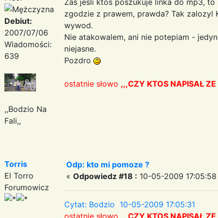
Zas jesli ktos poszukuje linka do mp3, t
zgodzie z prawem, prawda? Tak zalozyl Kri
Debiut:
wywod.
2007/07/06
Nie atakowalem, ani nie potepiam - jedy
Wiadomości:
niejasne.
639
Pozdro
ostatnie słowo
,,,CZY KTOS NAPISAŁ ZE
,,Bodzio Na
Fali,,
Torris
Odp: kto mi pomoze ?
El Torro
«
Odpowiedz #18 :
10-05-2009 17:05:58
Forumowicz
Cytat: Bodzio 10-05-2009 17:05:31
ostatnie słowo
,,,CZY KTOS NAPISAŁ ZE