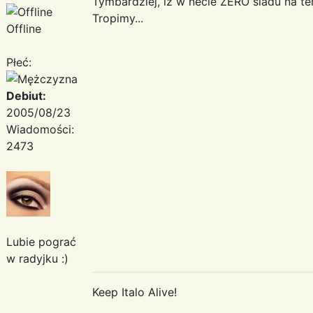
Tymbardziej, iz w necie ZERO sladu na te
Tropimy...
Offline
Płeć:
Debiut:
2005/08/23
Wiadomości:
2473
Lubie pograć
w radyjku :)
Keep Italo Alive!