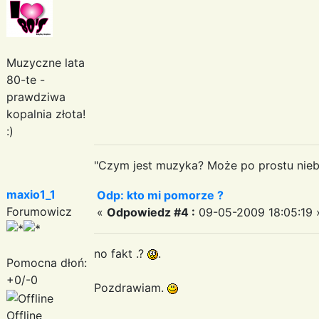
Muzyczne lata
80-te -
prawdziwa
kopalnia złota!
:)
"Czym jest muzyka? Może po prostu niebe
maxio1_1
Odp: kto mi pomorze ?
Forumowicz
«
Odpowiedz #4 :
09-05-2009 18:05:19 
no fakt .?
.
Pomocna dłoń:
+0/-0
Pozdrawiam.
Offline