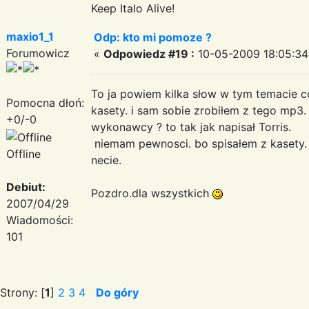
Keep Italo Alive!
maxio1_1
Odp: kto mi pomoze ?
Forumowicz
«
Odpowiedz #19 :
10-05-2009 18:05:34
To ja powiem kilka słow w tym temacie co
Pomocna dłoń:
kasety. i sam sobie zrobiłem z tego mp3. 
+0/-0
wykonawcy ? to tak jak napisał Torris.
niemam pewnosci. bo spisałem z kasety. 
Offline
necie.
Debiut:
Pozdro.dla wszystkich
2007/04/29
Wiadomości:
101
Strony: [
1
]
2
3
4
Do góry