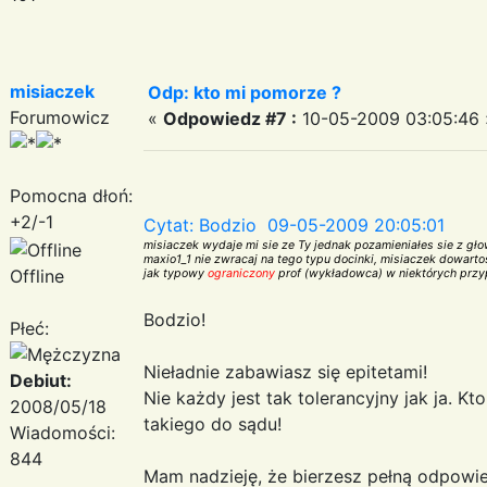
misiaczek
Odp: kto mi pomorze ?
Forumowicz
«
Odpowiedz #7 :
10-05-2009 03:05:46 
Pomocna dłoń:
+2/-1
Cytat: Bodzio 09-05-2009 20:05:01
misiaczek wydaje mi sie ze Ty jednak pozamieniałes sie z g
maxio1_1 nie zwracaj na tego typu docinki, misiaczek dowart
Offline
jak typowy
ograniczony
prof (wykładowca) w niektórych prz
Bodzio!
Płeć:
Nieładnie zabawiasz się epitetami!
Debiut:
Nie każdy jest tak tolerancyjny jak ja. Kt
2008/05/18
takiego do sądu!
Wiadomości:
844
Mam nadzieję, że bierzesz pełną odpowie