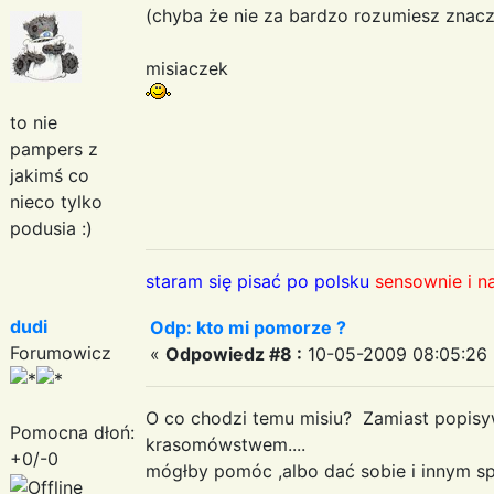
(chyba że nie za bardzo rozumiesz znacz
misiaczek
to nie
pampers z
jakimś co
nieco tylko
podusia :)
staram się pisać po polsku
sensownie i n
dudi
Odp: kto mi pomorze ?
Forumowicz
«
Odpowiedz #8 :
10-05-2009 08:05:26 
O co chodzi temu misiu? Zamiast popisyw
Pomocna dłoń:
krasomówstwem....
+0/-0
mógłby pomóc ,albo dać sobie i innym sp