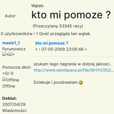
Wątek:
kto mi pomoze ?
Autor
(Przeczytany 53345 razy)
0 użytkowników i 1 Gość przegląda ten wątek.
maxio1_1
kto mi pomoze ?
Forumowicz
«
:
07-05-2009 23:05:48 »
szukam tego nagrania w dobrej jakosci..
Pomocna dłoń:
http://www.sendspace.pl/file/l6HYrDSU/
...
+0/-0
Dziekuje i pozdrawiam
Offline
Debiut:
2007/04/29
Wiadomości: