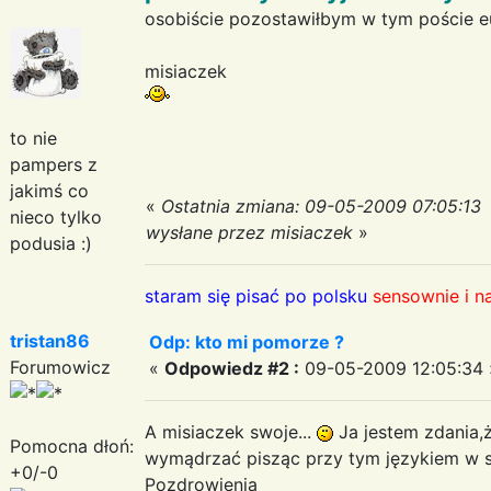
osobiście pozostawiłbym w tym poście 
misiaczek
to nie
pampers z
jakimś co
«
Ostatnia zmiana: 09-05-2009 07:05:13
nieco tylko
wysłane przez misiaczek
»
podusia :)
staram się pisać po polsku
sensownie i n
tristan86
Odp: kto mi pomorze ?
Forumowicz
«
Odpowiedz #2 :
09-05-2009 12:05:34 
A misiaczek swoje...
Ja jestem zdania,
Pomocna dłoń:
wymądrzać pisząc przy tym językiem w s
+0/-0
Pozdrowienia