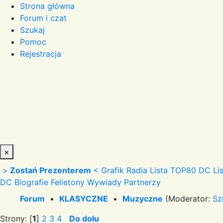
Strona główna
Forum i czat
Szukaj
Pomoc
Rejestracja
×
>
Zostań Prezenterem
<
Grafik Radia
Lista TOP80 DC
Li
DC
Biografie
Felietony
Wywiady
Partnerzy
Forum
•
KLASYCZNE
•
Muzyczne
(Moderator:
Sz
Strony: [
1
]
2
3
4
Do dołu