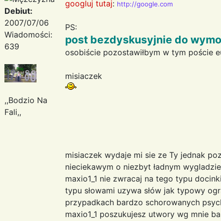
googluj tutaj
:
http://google.com
Debiut:
2007/07/06
PS:
Wiadomości:
post bezdyskusyjnie do wymo
639
osobiście pozostawiłbym w tym poście 
misiaczek
,,Bodzio Na
Fali,,
misiaczek wydaje mi sie ze Ty jednak po
nieciekawym o niezbyt ładnym wygladzie
maxio1_1 nie zwracaj na tego typu docink
typu słowami uzywa słów jak typowy ogr
przypadkach bardzo schorowanych psych
maxio1_1 poszukujesz utwory wg mnie ba