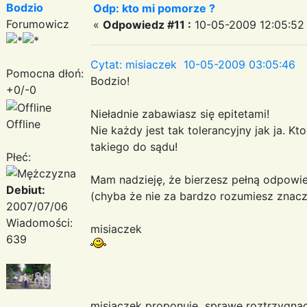
Bodzio
Odp: kto mi pomorze ?
Forumowicz
«
Odpowiedz #11 :
10-05-2009 12:05:52
Cytat: misiaczek 10-05-2009 03:05:46
Pomocna dłoń:
Bodzio!
+0/-0
Nieładnie zabawiasz się epitetami!
Offline
Nie każdy jest tak tolerancyjny jak ja. Kt
takiego do sądu!
Płeć:
Mam nadzieję, że bierzesz pełną odpowie
Debiut:
(chyba że nie za bardzo rozumiesz znacz
2007/07/06
Wiadomości:
misiaczek
639
misiaczek proponuje sprawe roztrzygnac 