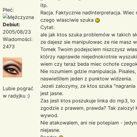
itp.
Płeć:
Racja. Faktycznie nadinterpretacja. Wie
czego wlasciwie szuka
Debiut:
Cytat:
2005/08/23
ale jak ktos szuka problemów w takich sł
Wiadomości:
ze dajesz sie manipulowac ze nie masz 
2473
Tomek Twoim podejsciem niszczysz własn
którzy naprawde niejednokrotnie wyszuk
wiem czy teraz beda miec ochote czegok
Nie rozumiem gdzie manipulacja. Pisales,
naswietlilem jeden z punktow widzenia.
Jezeli zalozymy, ze ktos szuka "nagrania
Lubie pograć
jest jasne.
w radyjku :)
Zas jesli ktos poszukuje linka do mp3, t
zgodzie z prawem, prawda? Tak zalozyl Kri
wywod.
Nie atakowalem, ani nie potepiam - jedy
niejasne.