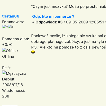
"Czym jest muzyka? Może po prostu niebe
tristan86
Odp: kto mi pomorze ?
Forumowicz
«
Odpowiedz #3 :
09-05-2009 12:05:51 
Ponieważ myślę, iż kolega nie szuka ani 
Pomocna dłoń:
dobrego płatnego zabójcy, a jest na tyle 
+0/-0
P.S.: Ale kto mi pomoże to z całą pewno
Offline
Płeć:
Debiut:
2008/07/18
Wiadomości:
288