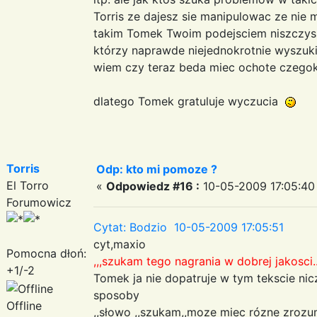
Torris ze dajesz sie manipulowac ze nie
takim Tomek Twoim podejsciem niszczysz 
którzy naprawde niejednokrotnie wyszuk
wiem czy teraz beda miec ochote czegok
dlatego Tomek gratuluje wyczucia
Torris
Odp: kto mi pomoze ?
El Torro
«
Odpowiedz #16 :
10-05-2009 17:05:40
Forumowicz
Cytat: Bodzio 10-05-2009 17:05:51
cyt,maxio
Pomocna dłoń:
,,,szukam tego nagrania w dobrej jakosci.
+1/-2
Tomek ja nie dopatruje w tym tekscie ni
sposoby
Offline
,,słowo ,,szukam,,moze miec rózne zrozum