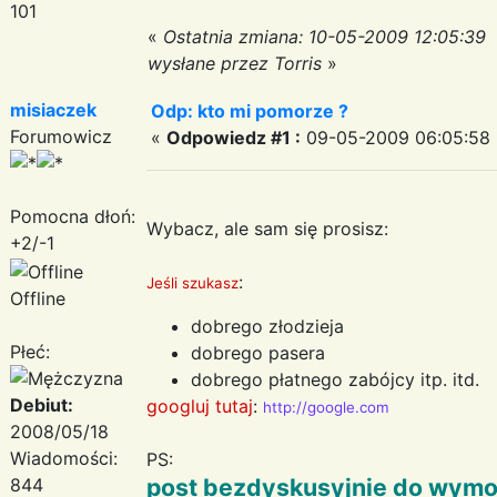
101
«
Ostatnia zmiana: 10-05-2009 12:05:39
wysłane przez Torris
»
misiaczek
Odp: kto mi pomorze ?
Forumowicz
«
Odpowiedz #1 :
09-05-2009 06:05:58 
Pomocna dłoń:
Wybacz, ale sam się prosisz:
+2/-1
:
Jeśli szukasz
Offline
dobrego złodzieja
Płeć:
dobrego pasera
dobrego płatnego zabójcy itp. itd.
Debiut:
googluj tutaj
:
http://google.com
2008/05/18
Wiadomości:
PS:
post bezdyskusyjnie do wymo
844