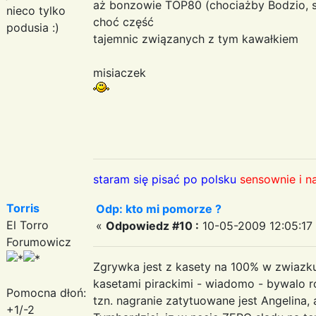
aż bonzowie TOP80 (chociażby Bodzio, sk
nieco tylko
choć część
podusia :)
tajemnic związanych z tym kawałkiem
misiaczek
staram się pisać po polsku
sensownie i n
Torris
Odp: kto mi pomorze ?
El Torro
«
Odpowiedz #10 :
10-05-2009 12:05:17
Forumowicz
Zgrywka jest z kasety na 100% w zwiazk
kasetami pirackimi - wiadomo - bywalo r
Pomocna dłoń:
tzn. nagranie zatytuowane jest Angelina,
+1/-2