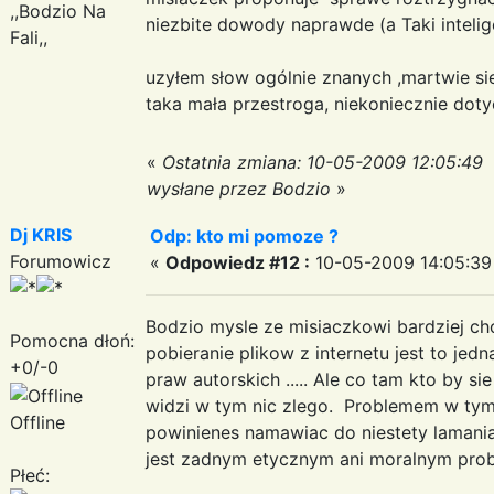
,,Bodzio Na
niezbite dowody naprawde (a Taki inteli
Fali,,
uzyłem słow ogólnie znanych ,martwie sie
taka mała przestroga, niekoniecznie doty
«
Ostatnia zmiana: 10-05-2009 12:05:49
wysłane przez Bodzio
»
Dj KRIS
Odp: kto mi pomoze ?
Forumowicz
«
Odpowiedz #12 :
10-05-2009 14:05:39
Bodzio mysle ze misiaczkowi bardziej c
Pomocna dłoń:
pobieranie plikow z internetu jest to je
+0/-0
praw autorskich ..... Ale co tam kto by s
widzi w tym nic zlego. Problemem w tym 
Offline
powinienes namawiac do niestety lamania 
jest zadnym etycznym ani moralnym pro
Płeć: