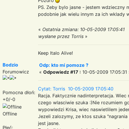
Pozdro
PS. Zeby bylo jasne - jestem wdzieczny m
podobnie jak wielu innym za ich wklady
«
Ostatnia zmiana: 10-05-2009 17:05:41
wysłane przez Torris
»
Keep Italo Alive!
Bodzio
Odp: kto mi pomoze ?
Forumowicz
«
Odpowiedz #17 :
10-05-2009 17:05:31 
Cytat: Torris 10-05-2009 17:05:40
Pomocna dłoń:
Racja. Faktycznie nadinterpretacja. Wie
+0/-0
czego wlasciwie szuka :)Nie rozumiem gdz
wypowiedzi Krisa, wiec naswietlilem jed
Offline
Jezeli zalozymy, ze ktos szuka "nagrania
jest jasne.
Płeć: