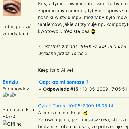
Kris, z tymi prawami autorskimi to bym 
zapomniany numer i gdyby nie upowszech
nosniki w stylu mp3, moznaby bylo mowic
tantiemow, jakie otrzymuje np. kompozy
Lubie pograć
kwotowo... n'existe pas
w radyjku :)
«
Ostatnia zmiana: 10-05-2009 16:05:23
wysłane przez Torris
»
Keep Italo Alive!
Bodzio
Odp: kto mi pomoze ?
Forumowicz
«
Odpowiedz #15 :
10-05-2009 17:05:51 
Cytat: Torris 10-05-2009 16:05:14
Pomocna dłoń:
A ja rozumiem Krisa
+0/-0
Zarowno jemu, jak i misiaczkowi, chodzi
brutalnie i ofen napisac, ze potrzebuje le