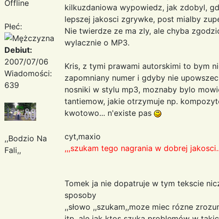
Offline
kilkuzdaniowa wypowiedz, jak zdobyl, gdz
lepszej jakosci zgrywke, post mialby zup
Płeć:
Nie twierdze ze ma zly, ale chyba zgodzi
wylacznie o MP3.
Debiut:
2007/07/06
Kris, z tymi prawami autorskimi to bym 
Wiadomości:
zapomniany numer i gdyby nie upowszech
639
nosniki w stylu mp3, moznaby bylo mowic
tantiemow, jakie otrzymuje np. kompozy
kwotowo... n'existe pas
cyt,maxio
,,Bodzio Na
,,,szukam tego nagrania w dobrej jakosci.
Fali,,
Tomek ja nie dopatruje w tym tekscie ni
sposoby
,,słowo ,,szukam,,moze miec rózne zrozum
itp. ale jak ktos szuka problemów w taki