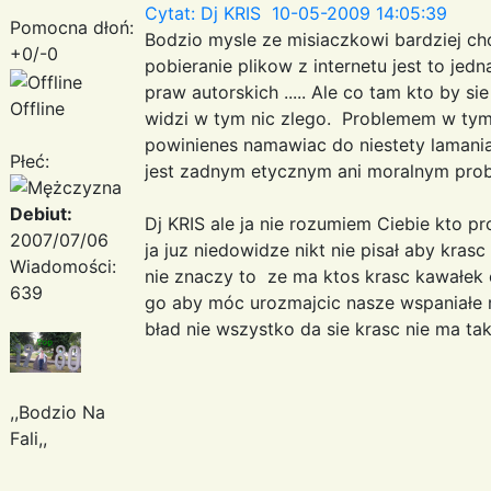
Cytat: Dj KRIS 10-05-2009 14:05:39
Pomocna dłoń:
Bodzio mysle ze misiaczkowi bardziej c
+0/-0
pobieranie plikow z internetu jest to je
praw autorskich ..... Ale co tam kto by s
Offline
widzi w tym nic zlego. Problemem w tym 
powinienes namawiac do niestety lamania 
Płeć:
jest zadnym etycznym ani moralnym pro
Debiut:
Dj KRIS ale ja nie rozumiem Ciebie kto p
2007/07/06
ja juz niedowidze nikt nie pisał aby kras
Wiadomości:
nie znaczy to ze ma ktos krasc kawałek 
639
go aby móc urozmajcic nasze wspaniałe 
bład nie wszystko da sie krasc nie ma ta
,,Bodzio Na
Fali,,