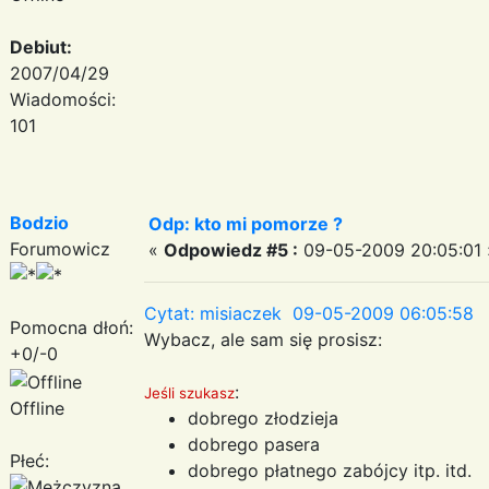
Debiut:
2007/04/29
Wiadomości:
101
Bodzio
Odp: kto mi pomorze ?
Forumowicz
«
Odpowiedz #5 :
09-05-2009 20:05:01 
Cytat: misiaczek 09-05-2009 06:05:58
Pomocna dłoń:
Wybacz, ale sam się prosisz:
+0/-0
:
Jeśli szukasz
Offline
dobrego złodzieja
dobrego pasera
Płeć:
dobrego płatnego zabójcy itp. itd.