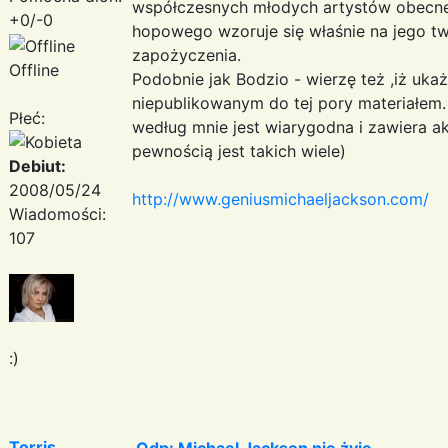
współczesnych młodych artystów obecneg
+0/-0
hopowego wzoruje się właśnie na jego tw
zapożyczenia.
Offline
Podobnie jak Bodzio - wierzę też ,iż uka
niepublikowanym do tej pory materiałem.
Płeć:
według mnie jest wiarygodna i zawiera ak
pewnością jest takich wiele)
Debiut:
2008/05/24
http://www.geniusmichaeljackson.com/
Wiadomości:
107
:)
Torris
Odp: Michael Jackson nie żyje