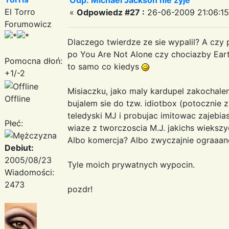
El Torro
«
Odpowiedz #27 :
26-06-2009 21:06:15
Forumowicz
Dlaczego twierdze ze sie wypalil? A czy
po You Are Not Alone czy chociazby Earth
Pomocna dłoń:
to samo co kiedys
+1/-2
Misiaczku, jako maly kardupel zakochale
Offline
bujalem sie do tzw. idiotbox (potocznie 
teledyski MJ i probujac imitowac zajebia
Płeć:
wiaze z tworczoscia M.J. jakichs wieksz
Albo komercja? Albo zwyczajnie ograaane
Debiut:
2005/08/23
Tyle moich prywatnych wypocin.
Wiadomości:
2473
pozdr!