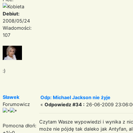
Debiut:
2008/05/24
Wiadomości:
107
:)
Sławek
Odp: Michael Jackson nie żyje
Forumowicz
«
Odpowiedz #34 :
26-06-2009 23:06:0
Czytam Wasze wypowiedzi i wynika z nic
Pomocna dłoń:
może nie pójdę tak daleko jak Antyfan, al
+1/-0