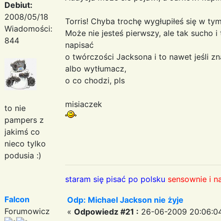
Debiut:
2008/05/18
Torris! Chyba trochę wygłupiłeś się w ty
Wiadomości:
Może nie jesteś pierwszy, ale tak sucho i
844
napisać
o twórczości Jacksona i to nawet jeśli zna
albo wytłumacz,
o co chodzi, pls
misiaczek
to nie
pampers z
jakimś co
nieco tylko
podusia :)
staram się pisać po polsku
sensownie i n
Falcon
Odp: Michael Jackson nie żyje
Forumowicz
«
Odpowiedz #21 :
26-06-2009 20:06:0