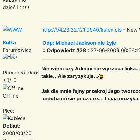
dzień ! :):):)
http://94.23.22.121:9940/listen.pls
- New 
Kulka
Odp: Michael Jackson nie żyje
Forumowicz
«
Odpowiedz #38 :
27-06-2009 00:06:1
Nie wiem czy Admini nie wyrzuca linka..
Pomocna dłoń:
takie...Ale zaryzykuje...
+0/-0
Jak dla mnie fajny przekroj Jego tworczo
Offline
podoba mi sie poczatek... taaaa muzyka..
Płeć:
Debiut:
2008/08/20