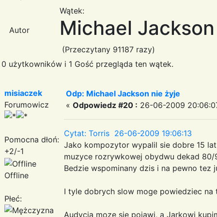
Wątek:
Michael Jackson 
Autor
(Przeczytany 91187 razy)
0 użytkowników i 1 Gość przegląda ten wątek.
misiaczek
Odp: Michael Jackson nie żyje
Forumowicz
«
Odpowiedz #20 :
26-06-2009 20:06:0
Cytat: Torris 26-06-2009 19:06:13
Pomocna dłoń:
Jako kompozytor wypalil sie dobre 15 la
+2/-1
muzyce rozrywkowej obydwu dekad 80/90 i
Bedzie wspominany dzis i na pewno tez j
Offline
I tyle dobrych slow moge powiedziec na 
Płeć:
Audycja moze sie pojawi, a Jarkowi kup