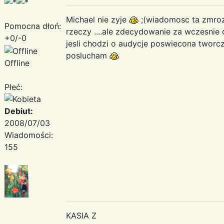
Michael nie zyje
;(wiadomosc ta zmrozil
Pomocna dłoń:
rzeczy ....ale zdecydowanie za wczesnie
+0/-0
jesli chodzi o audycje poswiecona tworcz
poslucham
Offline
Płeć:
Debiut:
2008/07/03
Wiadomości:
155
KASIA Z