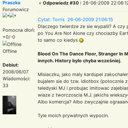
Praszka
«
Odpowiedz #30 :
26-06-2009 22:06:1
Forumowicz
Cytat: Torris 26-06-2009 21:06:15
Dlaczego twierdze ze sie wypalil? A czy
Pomocna dłoń:
po You Are Not Alone czy chociazby Earth
+0/-0
to samo co kiedys
Offline
Blood On The Dance Floor, Stranger In 
innych. History było chyba wcześniej.
Debiut:
2008/06/07
Misiaczku, jako maly kardupel zakochale
Wiadomości:
bujalem sie do tzw. idiotbox (potocznie 
33
teledyski MJ i probujac imitowac zajebia
wiaze z tworczoscia M.J. jakichs wieksz
Albo komercja? Albo zwyczajnie ograaane
Tyle moich prywatnych wypocin.