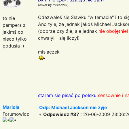
(
cover by misiaczek
)
Odezwałeś się Sławku "w temacie" i to si
to nie
Ano tyle, że jednak jakoś Michael Jackso
pampers z
(dobrze czy źle, ale jednak
nie obojętnie!
jakimś co
chwały! - się liczy!)
nieco tylko
podusia :)
misiaczek
staram się pisać po polsku
sensownie i n
Mariola
Odp: Michael Jackson nie żyje
Forumowicz
«
Odpowiedz #37 :
26-06-2009 23:06:2