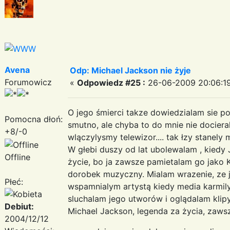
Avena
Odp: Michael Jackson nie żyje
Forumowicz
«
Odpowiedz #25 :
26-06-2009 20:06:19
O jego śmierci takze dowiedzialam sie po
Pomocna dłoń:
smutno, ale chyba to do mnie nie dociera
+8/-0
wlączylysmy telewizor.... tak łzy stanely
W głebi duszy od lat ubolewalam , kiedy
Offline
życie, bo ja zawsze pamietalam go jako K
dorobek muzyczny. Mialam wrazenie, ze j
Płeć:
wspamnialym artystą kiedy media karmily
sluchalam jego utworów i oglądalam klipy
Debiut:
Michael Jackson, legenda za życia, zawsz
2004/12/12