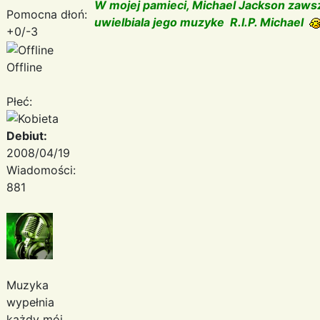
W mojej pamieci, Michael Jackson zawsz
Pomocna dłoń:
uwielbiala jego muzyke R.I.P. Michael
+0/-3
Offline
Płeć:
Debiut:
2008/04/19
Wiadomości:
881
Muzyka
wypełnia
każdy mój