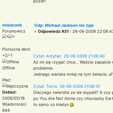
pozdr!
misiaczek
Odp: Michael Jackson nie żyje
Forumowicz
«
Odpowiedz #31 :
26-06-2009 22:06:4
Pomocna dłoń:
+2/-1
Cytat: Antyfan 26-06-2009 21:06:40
Aż mi się rzygać chce... Weźcie zapalcie
Offline
problemie.
Jednego wariata mniej na tym świecie, uff.
Płeć:
Cytat: Torris 26-06-2009 21:06:15
Debiut:
Dlaczego twierdze ze sie wypalil? A czy
2008/05/18
po You Are Not Alone czy chociazby Earth
Wiadomości:
to samo co kiedys
844