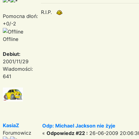
R.I.P.
Pomocna dłoń:
+0/-2
Offline
Debiut:
2001/11/29
Wiadomości:
641
KasiaZ
Odp: Michael Jackson nie żyje
Forumowicz
«
Odpowiedz #22 :
26-06-2009 20:06:3