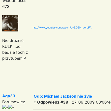
Wiadomości:
673
http://www.youtube.com/watch?v=ZDEH_veroFA
Nie draznić
KULKI ,bo
bedzie foch z
przytupem:P
Aga33
Odp: Michael Jackson nie żyje
Forumowicz
«
Odpowiedz #39 :
27-06-2009 00:06:4