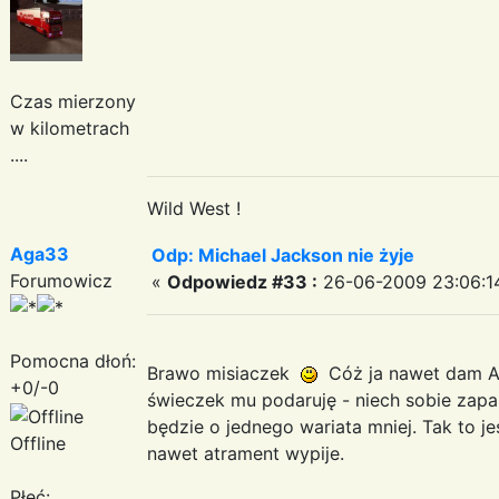
Czas mierzony
w kilometrach
....
Wild West !
Aga33
Odp: Michael Jackson nie żyje
Forumowicz
«
Odpowiedz #33 :
26-06-2009 23:06:1
Pomocna dłoń:
Brawo misiaczek
Cóż ja nawet dam An
+0/-0
świeczek mu podaruję - niech sobie zapal
będzie o jednego wariata mniej. Tak to je
Offline
nawet atrament wypije.
Płeć: