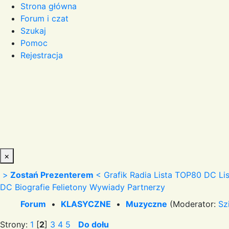
Strona główna
Forum i czat
Szukaj
Pomoc
Rejestracja
×
>
Zostań Prezenterem
<
Grafik Radia
Lista TOP80 DC
Li
DC
Biografie
Felietony
Wywiady
Partnerzy
Forum
•
KLASYCZNE
•
Muzyczne
(Moderator:
Sz
Strony:
1
[
2
]
3
4
5
Do dołu