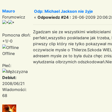
Mauro
Odp: Michael Jackson nie żyje
Forumowicz
«
Odpowiedz #24 :
26-06-2009 20:06:2
Zgadzam sie ze wszystkimi wielbicielam
Pomocna dłoń:
perfekt,wszystko poskładane jak trzeba,
+1/-0
pirwszy clip który nie tylko pokazywał m
oczywiscie mysle o Thilerze.Szkoda WIE
Offline
adresem mysle ze to była duża chęc znisz
wyłudzenia olbrzymich odszkodowań.Nie 
Płeć:
Debiut:
2008/06/21
Wiadomości:
68