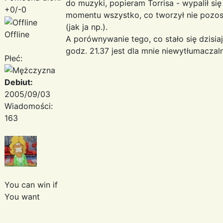
do muzyki, popieram Torrisa - wypalił się
+0/-0
momentu wszystko, co tworzył nie pozos
(jak ja np.).
Offline
A porównywanie tego, co stało się dzisia
godz. 21.37 jest dla mnie niewytłumaczal
Płeć:
Debiut:
2005/09/03
Wiadomości:
163
You can win if
You want