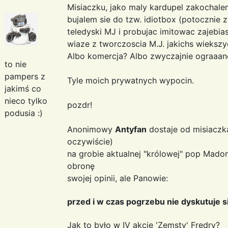
Misiaczku, jako maly kardupel zakochale
bujalem sie do tzw. idiotbox (potocznie 
teledyski MJ i probujac imitowac zajebia
wiaze z tworczoscia M.J. jakichs wieksz
Albo komercja? Albo zwyczajnie ograaane
to nie
pampers z
Tyle moich prywatnych wypocin.
jakimś co
nieco tylko
pozdr!
podusia :)
Anonimowy
Antyfan
dostaje od misiaczk
oczywiście)
na grobie aktualnej "królowej" pop Mado
obronę
swojej opinii, ale Panowie:
przed i w czas pogrzebu nie dyskutuje s
Jak to było w IV akcie 'Zemsty' Fredry?