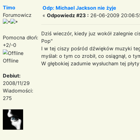
Timo
Odp: Michael Jackson nie żyje
Forumowicz
«
Odpowiedz #23 :
26-06-2009 20:06:5
Dziś wieczór, kiedy juz wokół zalegnie c
Pomocna dłoń:
Pop"
+2/-0
I w tej ciszy pośród dźwięków muzyki t
myślał: o tym co zrobił, co osiągnął, o t
Offline
W głębokiej zadumie wysłucham tej płyty
Debiut:
2008/11/29
Wiadomości:
275