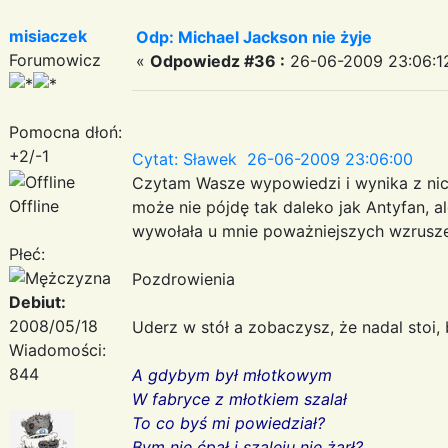
misiaczek
Odp: Michael Jackson nie żyje
Forumowicz
«
Odpowiedz #36 :
26-06-2009 23:06:1
Pomocna dłoń:
+2/-1
Cytat: Sławek 26-06-2009 23:06:00
Czytam Wasze wypowiedzi i wynika z nic
Offline
może nie pójdę tak daleko jak Antyfan, al
wywołała u mnie poważniejszych wzrusz
Płeć:
Pozdrowienia
Debiut:
2008/05/18
Uderz w stół a zobaczysz, że nadal stoi, 
Wiadomości:
844
A gdybym był młotkowym
W fabryce z młotkiem szalał
To co byś mi powiedział?
Bym nie ćpał i szaleju nie żarł?