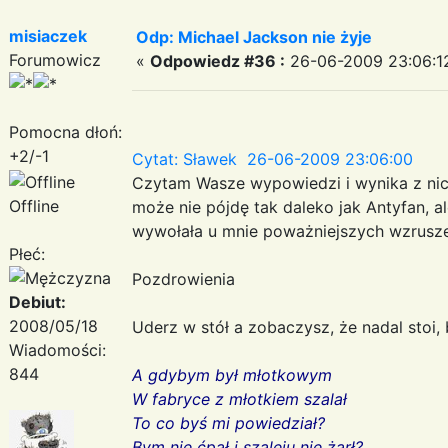
misiaczek
Odp: Michael Jackson nie żyje
Forumowicz
«
Odpowiedz #36 :
26-06-2009 23:06:1
Pomocna dłoń:
+2/-1
Cytat: Sławek 26-06-2009 23:06:00
Czytam Wasze wypowiedzi i wynika z nic
Offline
może nie pójdę tak daleko jak Antyfan, al
wywołała u mnie poważniejszych wzrusz
Płeć:
Pozdrowienia
Debiut:
2008/05/18
Uderz w stół a zobaczysz, że nadal stoi, 
Wiadomości:
844
A gdybym był młotkowym
W fabryce z młotkiem szalał
To co byś mi powiedział?
Bym nie ćpał i szaleju nie żarł?