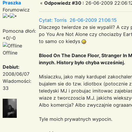
Praszka
«
Odpowiedz #30 :
26-06-2009 22:06:1
Forumowicz
Cytat: Torris 26-06-2009 21:06:15
Dlaczego twierdze ze sie wypalil? A czy
Pomocna dłoń:
po You Are Not Alone czy chociazby Earth
+0/-0
to samo co kiedys
Offline
Blood On The Dance Floor, Stranger In 
innych. History było chyba wcześniej.
Debiut:
2008/06/07
Misiaczku, jako maly kardupel zakochale
Wiadomości:
bujalem sie do tzw. idiotbox (potocznie 
33
teledyski MJ i probujac imitowac zajebia
wiaze z tworczoscia M.J. jakichs wieksz
Albo komercja? Albo zwyczajnie ograaane
Tyle moich prywatnych wypocin.