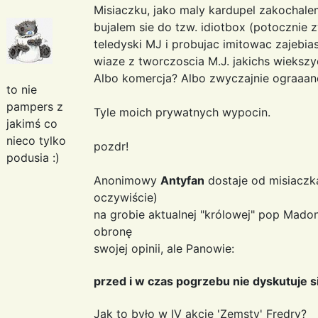
Misiaczku, jako maly kardupel zakochale
bujalem sie do tzw. idiotbox (potocznie 
teledyski MJ i probujac imitowac zajebia
wiaze z tworczoscia M.J. jakichs wieksz
Albo komercja? Albo zwyczajnie ograaane
to nie
pampers z
Tyle moich prywatnych wypocin.
jakimś co
nieco tylko
pozdr!
podusia :)
Anonimowy
Antyfan
dostaje od misiaczk
oczywiście)
na grobie aktualnej "królowej" pop Mado
obronę
swojej opinii, ale Panowie:
przed i w czas pogrzebu nie dyskutuje s
Jak to było w IV akcie 'Zemsty' Fredry?