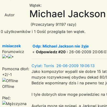
Wątek:
Michael Jackson 
Autor
(Przeczytany 91197 razy)
0 użytkowników i 1 Gość przegląda ten wątek.
misiaczek
Odp: Michael Jackson nie żyje
Forumowicz
«
Odpowiedz #20 :
26-06-2009 20:06:0
Cytat: Torris 26-06-2009 19:06:13
Pomocna dłoń:
Jako kompozytor wypalil sie dobre 15 la
+2/-1
muzyce rozrywkowej obydwu dekad 80/90 i
Bedzie wspominany dzis i na pewno tez j
Offline
I tyle dobrych slow moge powiedziec na 
Płeć:
Audycja moze sie pojawi, a Jarkowi kup