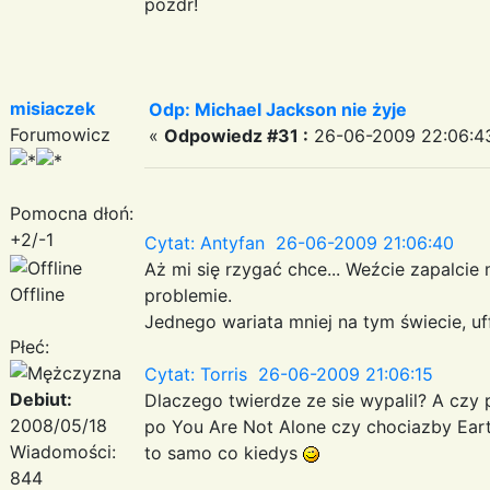
pozdr!
misiaczek
Odp: Michael Jackson nie żyje
Forumowicz
«
Odpowiedz #31 :
26-06-2009 22:06:4
Pomocna dłoń:
+2/-1
Cytat: Antyfan 26-06-2009 21:06:40
Aż mi się rzygać chce... Weźcie zapalcie
Offline
problemie.
Jednego wariata mniej na tym świecie, uff.
Płeć:
Cytat: Torris 26-06-2009 21:06:15
Debiut:
Dlaczego twierdze ze sie wypalil? A czy
2008/05/18
po You Are Not Alone czy chociazby Earth
Wiadomości:
to samo co kiedys
844