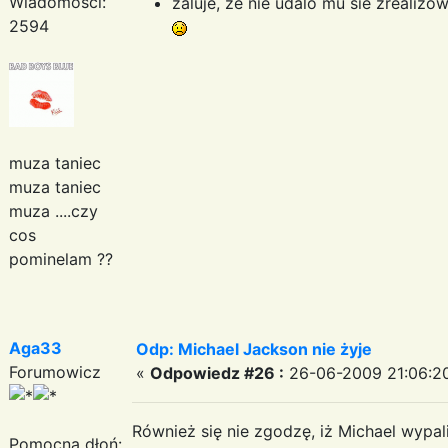
Wiadomości:
zaluje, ze nie udalo mu sie zrealiz
2594
muza taniec
muza taniec
muza ....czy
cos
pominelam ??
Aga33
Odp: Michael Jackson nie żyje
Forumowicz
«
Odpowiedz #26 :
26-06-2009 21:06:2
Również się nie zgodzę, iż Michael wypalił
Pomocna dłoń: