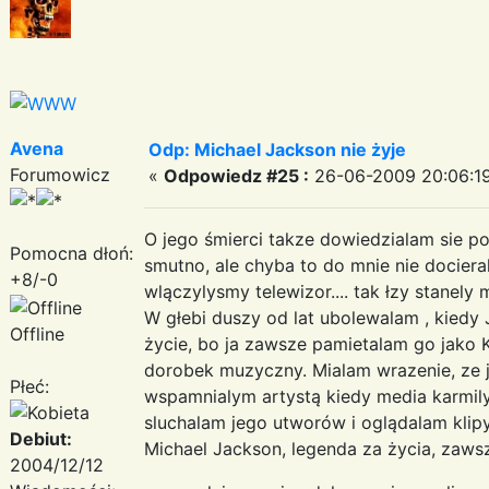
Avena
Odp: Michael Jackson nie żyje
Forumowicz
«
Odpowiedz #25 :
26-06-2009 20:06:19
O jego śmierci takze dowiedzialam sie po
Pomocna dłoń:
smutno, ale chyba to do mnie nie dociera
+8/-0
wlączylysmy telewizor.... tak łzy stanely
W głebi duszy od lat ubolewalam , kiedy
Offline
życie, bo ja zawsze pamietalam go jako K
dorobek muzyczny. Mialam wrazenie, ze j
Płeć:
wspamnialym artystą kiedy media karmily
sluchalam jego utworów i oglądalam klipy
Debiut:
Michael Jackson, legenda za życia, zawsz
2004/12/12