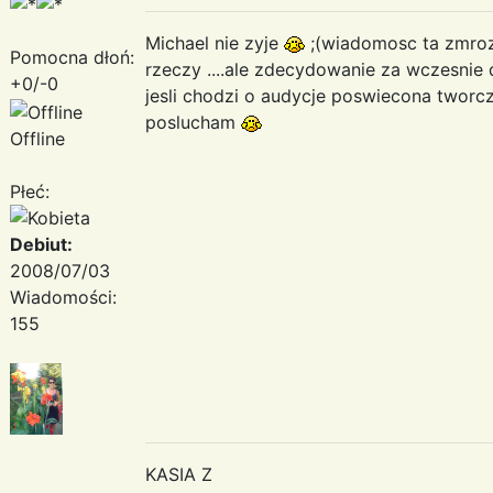
Michael nie zyje
;(wiadomosc ta zmrozil
Pomocna dłoń:
rzeczy ....ale zdecydowanie za wczesnie
+0/-0
jesli chodzi o audycje poswiecona tworcz
poslucham
Offline
Płeć:
Debiut:
2008/07/03
Wiadomości:
155
KASIA Z