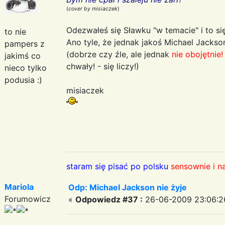
(
cover by misiaczek
)
Odezwałeś się Sławku "w temacie" i to si
to nie
Ano tyle, że jednak jakoś Michael Jackso
pampers z
(dobrze czy źle, ale jednak
nie obojętnie!
jakimś co
chwały! - się liczy!)
nieco tylko
podusia :)
misiaczek
staram się pisać po polsku
sensownie i n
Mariola
Odp: Michael Jackson nie żyje
Forumowicz
«
Odpowiedz #37 :
26-06-2009 23:06:2