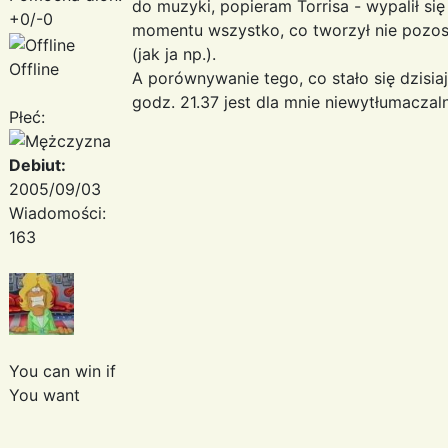
do muzyki, popieram Torrisa - wypalił się
+0/-0
momentu wszystko, co tworzył nie pozos
(jak ja np.).
Offline
A porównywanie tego, co stało się dzisia
godz. 21.37 jest dla mnie niewytłumaczal
Płeć:
Debiut:
2005/09/03
Wiadomości:
163
You can win if
You want