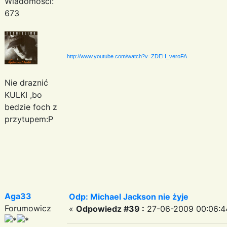
Wiadomości:
673
http://www.youtube.com/watch?v=ZDEH_veroFA
Nie draznić
KULKI ,bo
bedzie foch z
przytupem:P
Aga33
Odp: Michael Jackson nie żyje
Forumowicz
«
Odpowiedz #39 :
27-06-2009 00:06:4