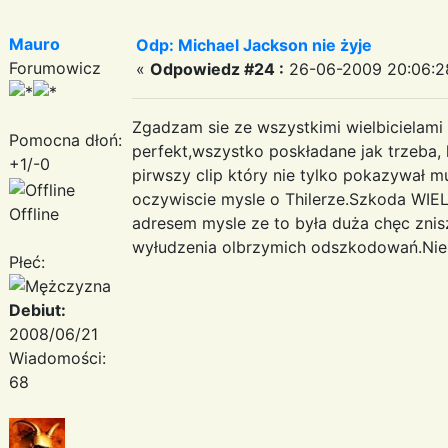
Mauro
Odp: Michael Jackson nie żyje
Forumowicz
«
Odpowiedz #24 :
26-06-2009 20:06:2
Zgadzam sie ze wszystkimi wielbicielam
Pomocna dłoń:
perfekt,wszystko poskładane jak trzeba,
+1/-0
pirwszy clip który nie tylko pokazywał m
oczywiscie mysle o Thilerze.Szkoda WIE
Offline
adresem mysle ze to była duża chęc znisz
wyłudzenia olbrzymich odszkodowań.Nie 
Płeć:
Debiut:
2008/06/21
Wiadomości:
68