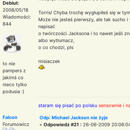
Debiut:
2008/05/18
Torris! Chyba trochę wygłupiłeś się w ty
Wiadomości:
Może nie jesteś pierwszy, ale tak sucho i
844
napisać
o twórczości Jacksona i to nawet jeśli zna
albo wytłumacz,
o co chodzi, pls
misiaczek
to nie
pampers z
jakimś co
nieco tylko
podusia :)
staram się pisać po polsku
sensownie i n
Falcon
Odp: Michael Jackson nie żyje
Forumowicz
«
Odpowiedz #21 :
26-06-2009 20:06:0