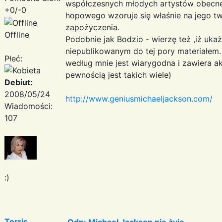
współczesnych młodych artystów obecneg
+0/-0
hopowego wzoruje się właśnie na jego tw
zapożyczenia.
Offline
Podobnie jak Bodzio - wierzę też ,iż uka
niepublikowanym do tej pory materiałem.
Płeć:
według mnie jest wiarygodna i zawiera ak
pewnością jest takich wiele)
Debiut:
2008/05/24
http://www.geniusmichaeljackson.com/
Wiadomości:
107
:)
Torris
Odp: Michael Jackson nie żyje