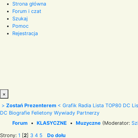
Strona główna
Forum i czat
Szukaj
Pomoc
Rejestracja
×
>
Zostań Prezenterem
<
Grafik Radia
Lista TOP80 DC
Li
DC
Biografie
Felietony
Wywiady
Partnerzy
Forum
•
KLASYCZNE
•
Muzyczne
(Moderator:
Sz
Strony:
1
[
2
]
3
4
5
Do dołu