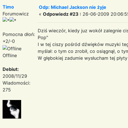
Timo
Odp: Michael Jackson nie żyje
Forumowicz
«
Odpowiedz #23 :
26-06-2009 20:06:5
Dziś wieczór, kiedy juz wokół zalegnie c
Pomocna dłoń:
Pop"
+2/-0
I w tej ciszy pośród dźwięków muzyki t
myślał: o tym co zrobił, co osiągnął, o t
Offline
W głębokiej zadumie wysłucham tej płyty
Debiut:
2008/11/29
Wiadomości:
275