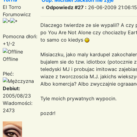
El Torro
«
Odpowiedz #27 :
26-06-2009 21:06:15
Forumowicz
Dlaczego twierdze ze sie wypalil? A czy
po You Are Not Alone czy chociazby Earth
Pomocna dłoń:
to samo co kiedys
+1/-2
Misiaczku, jako maly kardupel zakochale
Offline
bujalem sie do tzw. idiotbox (potocznie 
teledyski MJ i probujac imitowac zajebia
Płeć:
wiaze z tworczoscia M.J. jakichs wieksz
Albo komercja? Albo zwyczajnie ograaane
Debiut:
2005/08/23
Tyle moich prywatnych wypocin.
Wiadomości:
2473
pozdr!