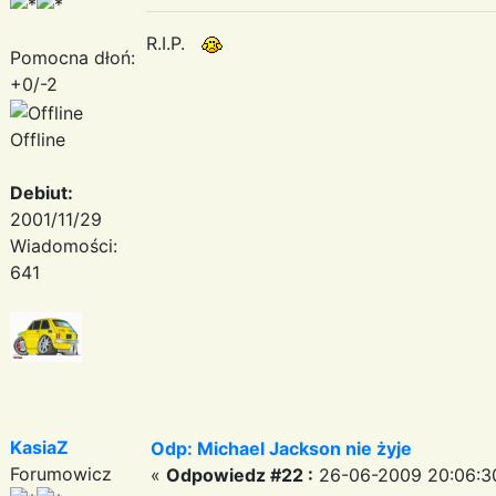
R.I.P.
Pomocna dłoń:
+0/-2
Offline
Debiut:
2001/11/29
Wiadomości:
641
KasiaZ
Odp: Michael Jackson nie żyje
Forumowicz
«
Odpowiedz #22 :
26-06-2009 20:06:3