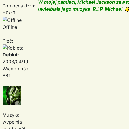
W mojej pamieci, Michael Jackson zawsz
Pomocna dłoń:
uwielbiala jego muzyke R.I.P. Michael
+0/-3
Offline
Płeć:
Debiut:
2008/04/19
Wiadomości:
881
Muzyka
wypełnia
każdy mój