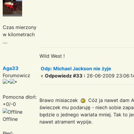
Czas mierzony
w kilometrach
....
Wild West !
Aga33
Odp: Michael Jackson nie żyje
Forumowicz
«
Odpowiedz #33 :
26-06-2009 23:06:1
Pomocna dłoń:
Brawo misiaczek
Cóż ja nawet dam An
+0/-0
świeczek mu podaruję - niech sobie zapal
będzie o jednego wariata mniej. Tak to je
Offline
nawet atrament wypije.
Płeć: