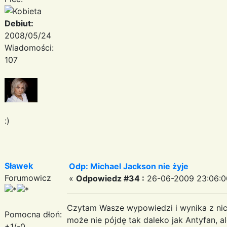
Debiut:
2008/05/24
Wiadomości:
107
:)
Sławek
Odp: Michael Jackson nie żyje
Forumowicz
«
Odpowiedz #34 :
26-06-2009 23:06:0
Czytam Wasze wypowiedzi i wynika z nic
Pomocna dłoń:
może nie pójdę tak daleko jak Antyfan, al
+1/-0