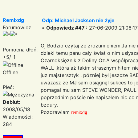
Remixdg
Odp: Michael Jackson nie żyje
Forumowicz
«
Odpowiedz #47 :
27-06-2009 21:06:17
Oj Bodzio czytaj ze zrozumieniem.Ja nie 
Pomocna dłoń:
dzieki temu panu cały świat o nim usłysza
+5/-1
Czarnoksięznik z Doliny Oz.A współprac
WALL ,która aż takim strasznym hitem nie
Offline
juz majstersztyk , pózniej był jeszcze BA
uważasz że MJ sam osiągnąl sukces to je
Płeć:
pomagał mu sam STEVE WONDER, PAUL Mc
poprzednim poście nie napisałem nic co mi
Debiut:
bzdury.
2008/05/18
Pozdrawiam
remixdg
Wiadomości:
284