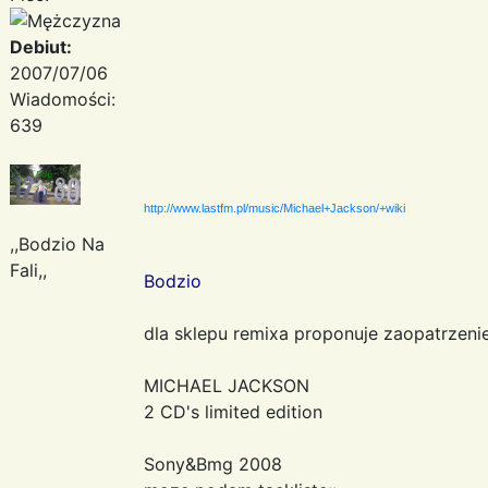
Debiut:
2007/07/06
Wiadomości:
639
http://www.lastfm.pl/music/Michael+Jackson/+wiki
,,Bodzio Na
Fali,,
Bodzio
dla sklepu remixa proponuje zaopatrzeni
MICHAEL JACKSON
2 CD's limited edition
Sony&Bmg 2008