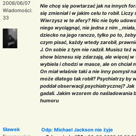
2008/06/07
Nie chcę się powtarzać jak na innych for
Wiadomości:
się zmieniał i w jakim celu to robił. Licz
33
Wierzysz w te afery? Nic nie było udowo
niego wyciągnąć, nie jedna z nim ,,miała
dziecko na jego ranczo, tylko po to, żeb
czym pisać, każdy wtedy zarobił, prawnicy
J. On sobie z tym nie radził. Musisz też
show biznesu się zdarzają, ale więcej w 
wybiela i chodzi w masce, ale on chciał m
On miał właśnie taki a nie inny pomysł na
może dlatego tak robił? Psychiatrzy by wi
poddał obserwacji psychiatrycznej? Jak 
gadali. Jakim wzorem do naśladowania był
humoru
Sławek
Odp: Michael Jackson nie żyje