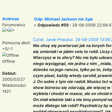
Andreas
Odp: Michael Jackson nie żyje
Forumowicz
«
Odpowiedz #59 :
28-06-2009 22:06:4
Cytat: Jarek-Praszka 28-06-2009 13:06:
Pomocna dłoń:
Nie chcę się powtarzać jak na innych for
+0/-1
się zmieniał i w jakim celu to robił. Licz
Wierzysz w te afery? Nic nie było udowo
Offline
niego wyciągnąć, nie jedna z nim ,,miała
dziecko na jego ranczo, tylko po to, żeb
Debiut:
czym pisać, każdy wtedy zarobił, prawnicy
2005/03/27
J. On sobie z tym nie radził. Musisz też
Wiadomości:
show biznesu się zdarzają, ale więcej w 
1421
wybiela i chodzi w masce, ale on chciał m
On miał właśnie taki a nie inny pomysł na
może dlatego tak robił? Psychiatrzy by wi
poddał obserwacji psychiatrycznej? Jak 