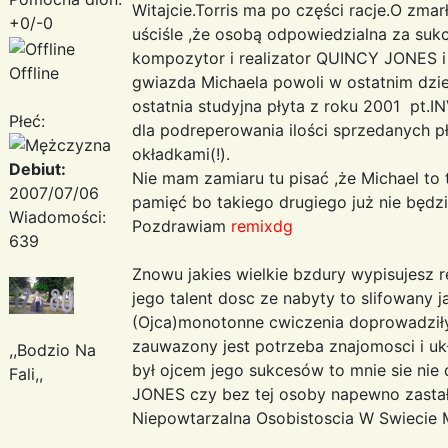
Witajcie.Torris ma po części racje.O zma
+0/-0
uściśle ,że osobą odpowiedzialna za suk
kompozytor i realizator QUINCY JONES i
Offline
gwiazda Michaela powoli w ostatnim dzies
ostatnia studyjna płyta z roku 2001 pt.I
Płeć:
dla podreperowania ilości sprzedanych p
okładkami(!).
Debiut:
Nie mam zamiaru tu pisać ,że Michael to t
2007/07/06
pamięć bo takiego drugiego już nie będzie
Wiadomości:
Pozdrawiam
remixdg
639
Znowu jakies wielkie bzdury wypisujesz 
jego talent dosc ze nabyty to slifowany 
(Ojca)monotonne cwiczenia doprowadziły 
zauwazony jest potrzeba znajomosci i uk
,,Bodzio Na
był ojcem jego sukcesów to mnie sie ni
Fali,,
JONES czy bez tej osoby napewno zastałby
Niepowtarzalna Osobistoscia W Swiecie 