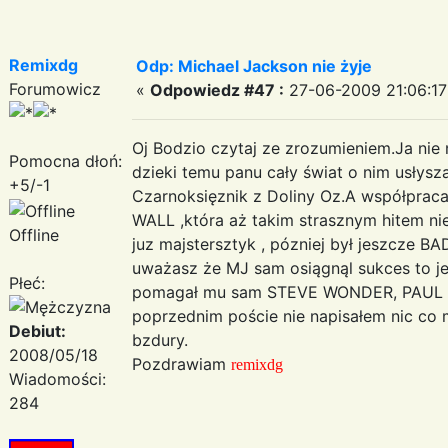
Remixdg
Odp: Michael Jackson nie żyje
Forumowicz
«
Odpowiedz #47 :
27-06-2009 21:06:17
Oj Bodzio czytaj ze zrozumieniem.Ja nie 
Pomocna dłoń:
dzieki temu panu cały świat o nim usłysza
+5/-1
Czarnoksięznik z Doliny Oz.A współprac
WALL ,która aż takim strasznym hitem nie
Offline
juz majstersztyk , pózniej był jeszcze BA
uważasz że MJ sam osiągnąl sukces to je
Płeć:
pomagał mu sam STEVE WONDER, PAUL Mc
poprzednim poście nie napisałem nic co mi
Debiut:
bzdury.
2008/05/18
Pozdrawiam
remixdg
Wiadomości:
284