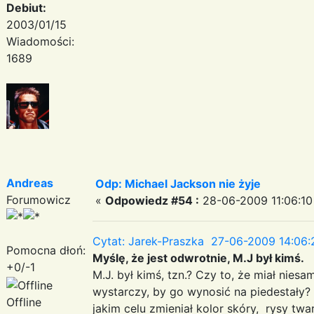
Debiut:
2003/01/15
Wiadomości:
1689
Andreas
Odp: Michael Jackson nie żyje
Forumowicz
«
Odpowiedz #54 :
28-06-2009 11:06:10
Cytat: Jarek-Praszka 27-06-2009 14:06:
Pomocna dłoń:
Myślę, że jest odwrotnie, M.J był kimś.
+0/-1
M.J. był kimś, tzn.? Czy to, że miał nie
wystarczy, by go wynosić na piedestały?
Offline
jakim celu zmieniał kolor skóry, rysy twa