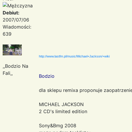
Debiut:
2007/07/06
Wiadomości:
639
http://www.lastfm.pl/music/Michael+Jackson/+wiki
,,Bodzio Na
Fali,,
Bodzio
dla sklepu remixa proponuje zaopatrzeni
MICHAEL JACKSON
2 CD's limited edition
Sony&Bmg 2008