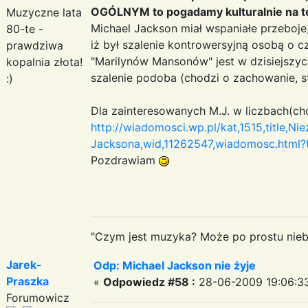
OGÓLNYM to pogadamy kulturalnie na ten
Muzyczne lata
Michael Jackson miał wspaniałe przeboje,
80-te -
iż był szalenie kontrowersyjną osobą o cz
prawdziwa
"Marilynów Mansonów" jest w dzisiejszyc
kopalnia złota!
szalenie podoba (chodzi o zachowanie, sty
:)
Dla zainteresowanych M.J. w liczbach(ch
http://wiadomosci.wp.pl/kat,1515,title,N
Jacksona,wid,11262547,wiadomosc.html?
Pozdrawiam
"Czym jest muzyka? Może po prostu niebe
Jarek-
Odp: Michael Jackson nie żyje
Praszka
«
Odpowiedz #58 :
28-06-2009 19:06:3
Forumowicz