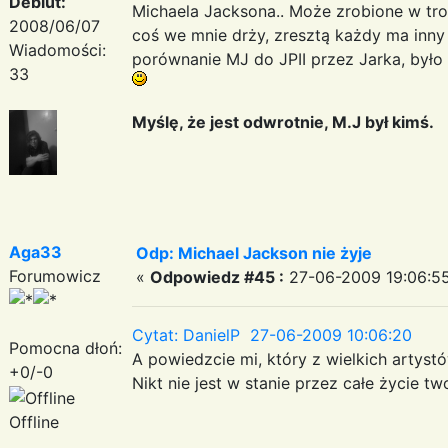
Debiut:
Michaela Jacksona.. Może zrobione w troc
2008/06/07
coś we mnie drży, zresztą każdy ma inny
Wiadomości:
porównanie MJ do JPII przez Jarka, był
33
Myślę, że jest odwrotnie, M.J był kimś.
Aga33
Odp: Michael Jackson nie żyje
Forumowicz
«
Odpowiedz #45 :
27-06-2009 19:06:55
Cytat: DanielP 27-06-2009 10:06:20
Pomocna dłoń:
A powiedzcie mi, który z wielkich artystów
+0/-0
Nikt nie jest w stanie przez całe życie 
Offline