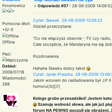
Forumowicz
«
Odpowiedz #57 :
28-06-2009 14:06:52
Cytat: Sławek 28-06-2009 13:06:22
Pomocna dłoń:
Gdzieś przeczytane:
+0/-0
"Co nie włączysz obecnie - TV czy radio
Offline
Całe szczęście, że Mandaryna ma się do
Płeć:
Pozdrowienia
Debiut:
Hahaha Sławku dobry tekst
2008/07/18
Cytat: Jarek-Praszka 28-06-2009 13:06:
Wiadomości:
Jakim wzorem do naśladowania był J.P II
288
humoru[/b][/i]
Kolego grubo przesadziłeś! Jestem katoli
Szanuję wolność słowa, ale jak już plu
forum NA PEWNO poczuli się obrażeni..)