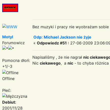
Bez muzyki i pracy nie wyobrażam sobie ż
Motyl
Odp: Michael Jackson nie żyje
Forumowicz
«
Odpowiedz #51 :
27-06-2009 23:06:09
Napisaliśmy , że nie nagrał
nic ciekaweg
Pomocna dłoń:
Nic
ciekawego
, a
nic
- to chyba różnica
+1/-3
Offline
Płeć:
Debiut:
2001/11/28