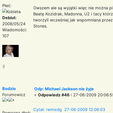
Płeć:
Owszem ale są wyjątki więc nie można pi
Beatę Kozidrak, Madonna, U2 i tacy któr
Debiut:
tworzyli wcześniej jak wspomniana przez
2008/05/24
Stones.
Wiadomości:
107
:)
Bodzio
Odp: Michael Jackson nie żyje
Forumowicz
«
Odpowiedz #46 :
27-06-2009 20:06:5
Cytat: remixdg 27-06-2009 12:06:03
Pomocna dłoń: