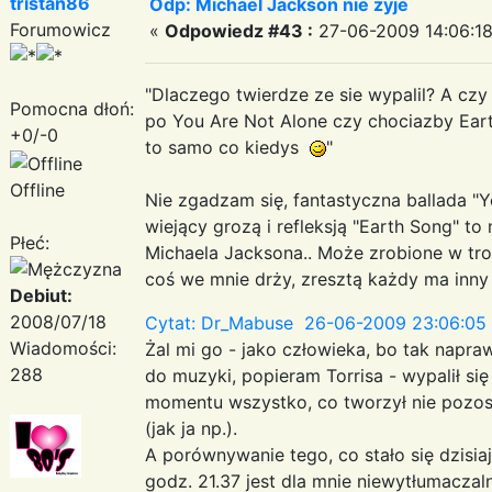
tristan86
Odp: Michael Jackson nie żyje
Forumowicz
«
Odpowiedz #43 :
27-06-2009 14:06:18
"Dlaczego twierdze ze sie wypalil? A czy
Pomocna dłoń:
po You Are Not Alone czy chociazby Earth
+0/-0
to samo co kiedys
"
Offline
Nie zgadzam się, fantastyczna ballada "Y
wiejący grozą i refleksją "Earth Song" t
Płeć:
Michaela Jacksona.. Może zrobione w troc
coś we mnie drży, zresztą każdy ma inny 
Debiut:
2008/07/18
Cytat: Dr_Mabuse 26-06-2009 23:06:05
Wiadomości:
Żal mi go - jako człowieka, bo tak napr
288
do muzyki, popieram Torrisa - wypalił się
momentu wszystko, co tworzył nie pozos
(jak ja np.).
A porównywanie tego, co stało się dzisia
godz. 21.37 jest dla mnie niewytłumaczal