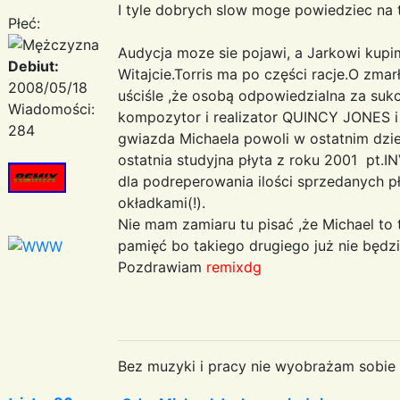
I tyle dobrych slow moge powiedziec na 
Płeć:
Audycja moze sie pojawi, a Jarkowi kup
Debiut:
Witajcie.Torris ma po części racje.O zma
2008/05/18
uściśle ,że osobą odpowiedzialna za suk
Wiadomości:
kompozytor i realizator QUINCY JONES i
284
gwiazda Michaela powoli w ostatnim dzies
ostatnia studyjna płyta z roku 2001 pt.I
dla podreperowania ilości sprzedanych p
okładkami(!).
Nie mam zamiaru tu pisać ,że Michael to t
pamięć bo takiego drugiego już nie będzie
Pozdrawiam
remixdg
Bez muzyki i pracy nie wyobrażam sobie ż