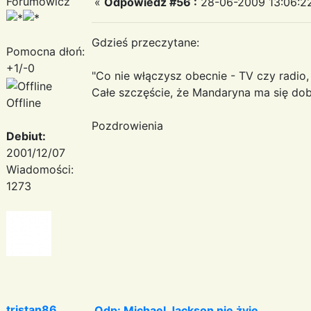
Forumowicz
«
Odpowiedz #56 :
28-06-2009 13:06:2
Gdzieś przeczytane:
Pomocna dłoń:
+1/-0
"Co nie włączysz obecnie - TV czy radio
Całe szczęście, że Mandaryna ma się do
Offline
Pozdrowienia
Debiut:
2001/12/07
Wiadomości:
1273
tristan86
Odp: Michael Jackson nie żyje