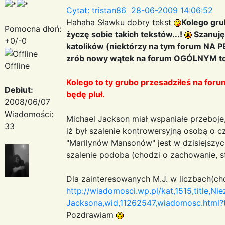
Cytat: tristan86 28-06-2009 14:06:52
Hahaha Sławku dobry tekst
Kolego gru
Pomocna dłoń:
życzę sobie takich tekstów...!
Szanuję 
+0/-0
katolików (niektórzy na tym forum NA PE
zrób nowy wątek na forum OGÓLNYM to p
Offline
Kolego to ty grubo przesadziłeś na for
Debiut:
będę pluł.
2008/06/07
Wiadomości:
Michael Jackson miał wspaniałe przeboje,
33
iż był szalenie kontrowersyjną osobą o cz
"Marilynów Mansonów" jest w dzisiejszyc
szalenie podoba (chodzi o zachowanie, sty
Dla zainteresowanych M.J. w liczbach(ch
http://wiadomosci.wp.pl/kat,1515,title,N
Jacksona,wid,11262547,wiadomosc.html?
Pozdrawiam