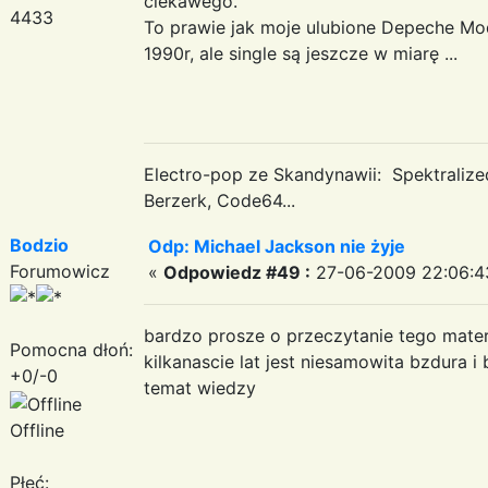
ciekawego.
4433
To prawie jak moje ulubione Depeche Mo
1990r, ale single są jeszcze w miarę ...
Electro-pop ze Skandynawii: Spektraliz
Berzerk, Code64...
Bodzio
Odp: Michael Jackson nie żyje
Forumowicz
«
Odpowiedz #49 :
27-06-2009 22:06:4
bardzo prosze o przeczytanie tego materia
Pomocna dłoń:
kilkanascie lat jest niesamowita bzdura i 
+0/-0
temat wiedzy
Offline
Płeć: