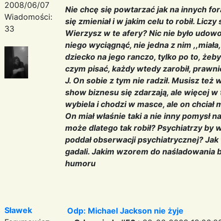
2008/06/07
Nie chcę się powtarzać jak na innych for
Wiadomości:
się zmieniał i w jakim celu to robił. Licz
33
Wierzysz w te afery? Nic nie było udowo
niego wyciągnąć, nie jedna z nim ,,miała
dziecko na jego ranczo, tylko po to, żeb
czym pisać, każdy wtedy zarobił, prawnicy
J. On sobie z tym nie radził. Musisz też
show biznesu się zdarzają, ale więcej w 
wybiela i chodzi w masce, ale on chciał m
On miał właśnie taki a nie inny pomysł na
może dlatego tak robił? Psychiatrzy by wi
poddał obserwacji psychiatrycznej? Jak 
gadali. Jakim wzorem do naśladowania był
humoru
Sławek
Odp: Michael Jackson nie żyje