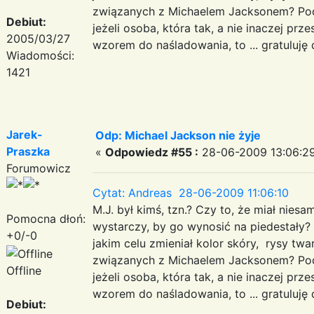
związanych z Michaelem Jacksonem? Podob
Debiut:
jeżeli osoba, która tak, a nie inaczej prz
2005/03/27
wzorem do naśladowania, to ... gratuluj
Wiadomości:
1421
Jarek-
Odp: Michael Jackson nie żyje
Praszka
«
Odpowiedz #55 :
28-06-2009 13:06:29
Forumowicz
Cytat: Andreas 28-06-2009 11:06:10
M.J. był kimś, tzn.? Czy to, że miał nie
Pomocna dłoń:
wystarczy, by go wynosić na piedestały?
+0/-0
jakim celu zmieniał kolor skóry, rysy twa
związanych z Michaelem Jacksonem? Podob
Offline
jeżeli osoba, która tak, a nie inaczej prz
wzorem do naśladowania, to ... gratuluj
Debiut: