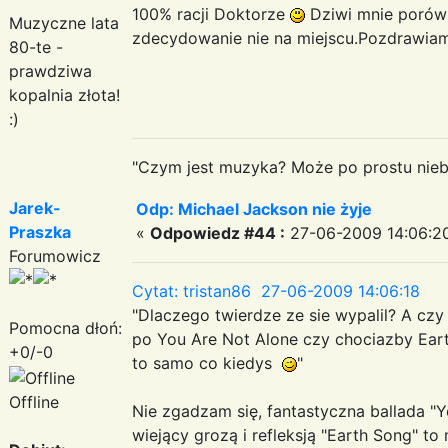
100% racji Doktorze
Dziwi mnie porówn
Muzyczne lata
zdecydowanie nie na miejscu.Pozdrawi
80-te -
prawdziwa
kopalnia złota!
:)
"Czym jest muzyka? Może po prostu niebe
Jarek-
Odp: Michael Jackson nie żyje
Praszka
«
Odpowiedz #44 :
27-06-2009 14:06:2
Forumowicz
Cytat: tristan86 27-06-2009 14:06:18
"Dlaczego twierdze ze sie wypalil? A czy
Pomocna dłoń:
po You Are Not Alone czy chociazby Earth
+0/-0
to samo co kiedys
"
Offline
Nie zgadzam się, fantastyczna ballada "Y
wiejący grozą i refleksją "Earth Song" t