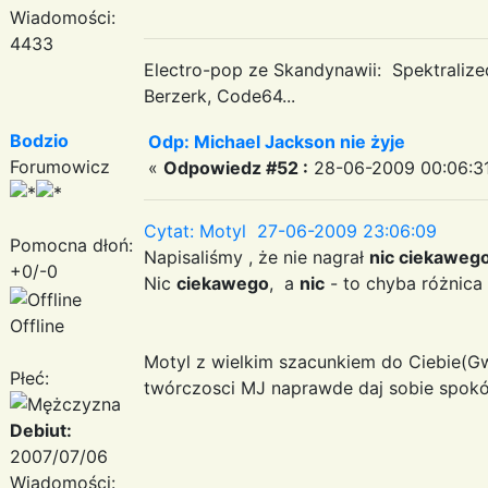
Wiadomości:
4433
Electro-pop ze Skandynawii: Spektraliz
Berzerk, Code64...
Bodzio
Odp: Michael Jackson nie żyje
Forumowicz
«
Odpowiedz #52 :
28-06-2009 00:06:31
Cytat: Motyl 27-06-2009 23:06:09
Pomocna dłoń:
Napisaliśmy , że nie nagrał
nic ciekaweg
+0/-0
Nic
ciekawego
, a
nic
- to chyba różnica
Offline
Motyl z wielkim szacunkiem do Ciebie(G
Płeć:
twórczosci MJ naprawde daj sobie spokój
Debiut:
2007/07/06
Wiadomości: