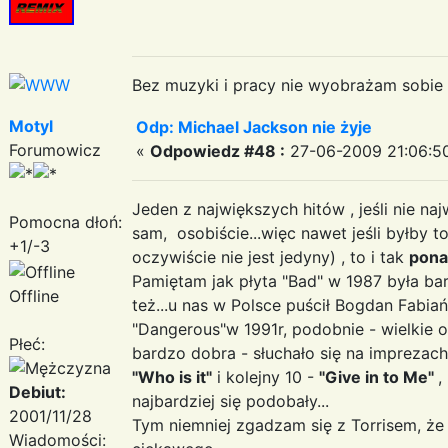
Bez muzyki i pracy nie wyobrażam sobie ż
Motyl
Odp: Michael Jackson nie żyje
Forumowicz
«
Odpowiedz #48 :
27-06-2009 21:06:5
Jeden z największych hitów , jeśli nie na
Pomocna dłoń:
sam, osobiście...więc nawet jeśli byłby 
+1/-3
oczywiście nie jest jedyny) , to i tak
pona
Pamiętam jak płyta "Bad" w 1987 była ba
Offline
też...u nas w Polsce puścił Bogdan Fabiań
"Dangerous"w 1991r, podobnie - wielkie oc
Płeć:
bardzo dobra - słuchało się na imprezach
"Who is it"
i kolejny 10 -
"Give in to Me"
,
Debiut:
najbardziej się podobały...
2001/11/28
Tym niemniej zgadzam się z Torrisem, ż
Wiadomości: