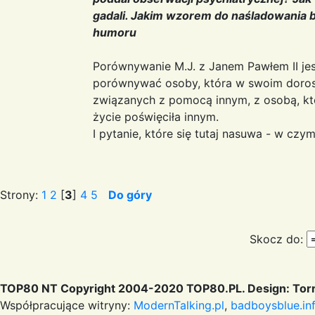
gadali. Jakim wzorem do naśladowania był
humoru
Porównywanie M.J. z Janem Pawłem II je
porównywać osoby, która w swoim dorosł
związanych z pomocą innym, z osobą, kt
życie poświęciła innym.
I pytanie, które się tutaj nasuwa - w cz
Strony:
1
2
[
3
]
4
5
Do góry
Skocz do:
TOP80 NT Copyright 2004-2020 TOP80.PL. Design: Torr
Współpracujące witryny:
ModernTalking.pl
,
badboysblue.in