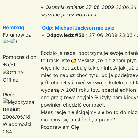
«
Ostatnia zmiana: 27-06-2009 22:06:04
wysłane przez Bodzio
»
Remixdg
Odp: Michael Jackson nie żyje
Forumowicz
«
Odpowiedz #50 :
27-06-2009 23:06:4
Bodzio ja nadal podtrzymuje swoje zdani
Pomocna dłoń:
te track liste
.Myślisz ,że nie znam pły
+5/-1
więc nie potrzebuję takich info.A jak j
mieć to napisz choć tytuł bo ja podejrze
Offline
jeśli chciałbyś mieć w swojej kolekcji cd
wydaną w 2001 roku tzw. special edition 
Płeć:
one grają rewelacyjnie.Służyły nam kiedy
powinien chodzić compact.
Debiut:
Masz racje nie ścigajmy sie bo to do ni
2008/05/18
możemy się pokłócić , a po co?
Wiadomości:
Pozdrawiam Cię
284