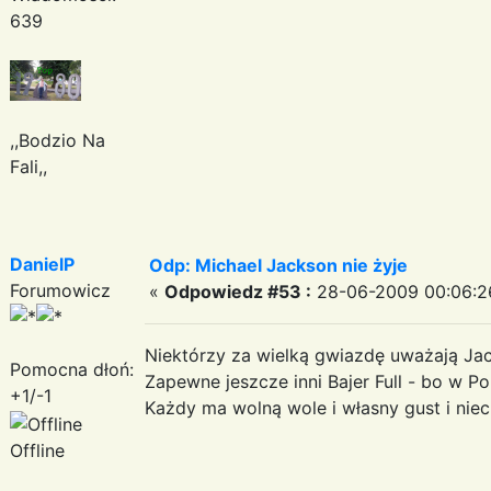
639
,,Bodzio Na
Fali,,
DanielP
Odp: Michael Jackson nie żyje
Forumowicz
«
Odpowiedz #53 :
28-06-2009 00:06:2
Niektórzy za wielką gwiazdę uważają Jac
Pomocna dłoń:
Zapewne jeszcze inni Bajer Full - bo w Po
+1/-1
Każdy ma wolną wole i własny gust i niec
Offline