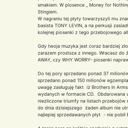
smakiem. W piosence „ Money for Nothin
Stingiem.
W nagraniu tej płyty towarzyszyli mu zn
basista TONY LEVIN, a na perkusji zasi
kolejnej piosenki z tego przebojowego alb
Gdy twoja muzyka jest coraz bardziej zło
zarazem prostsza z innego. Wracasz do ź
AWAY, czy WHY WORRY- piosenki naprawdę
Do tej pory sprzedano ponad 37 milionó
sprzedano ponad 150 milionów egzemplar
uwagę zasługuję fakt iż Brothers In Arms
wydanych w formacie CD. Obdarowana wi
niezliczone triumfy na listach przebojów
do dnia dzisiejszego żaden album nie ut
najlepiej sprzedawanych płyt - nie pobił 