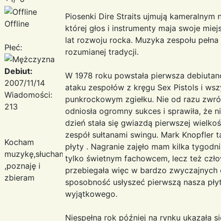
Piosenki Dire Straits ujmują kameralnym 
Offline
której głos i instrumenty maja swoje miej
lat rozwoju rocka. Muzyka zespołu pełna 
Płeć:
rozumianej tradycji.
Debiut:
W 1978 roku powstała pierwsza debiutan
2007/11/14
ataku zespołów z kręgu Sex Pistols i ws
Wiadomości:
punkrockowym zgiełku. Nie od razu zwróc
213
odniosła ogromny sukces i sprawiła, że 
dzień stała się gwiazdą pierwszej wielko
zespół sułtanami swingu. Mark Knopfler 
Kocham
płyty . Nagranie zajęło mam kilka tygod
muzykę,słucham
tylko świetnym fachowcem, lecz też czł
,poznaję i
przebiegała więc w bardzo zwyczajnych 
zbieram
sposobność usłyszeć pierwszą nasza płytę
wyjątkowego.
Niespełna rok później na rynku ukazała 