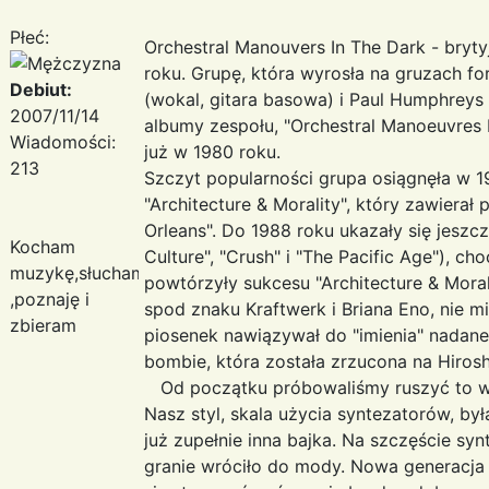
Płeć:
Orchestral Manouvers In The Dark - bryt
roku. Grupę, która wyrosła na gruzach fo
Debiut:
(wokal, gitara basowa) i Paul Humphreys 
2007/11/14
albumy zespołu, "Orchestral Manoeuvres In
Wiadomości:
już w 1980 roku.
213
Szczyt popularności grupa osiągnęła w 
"Architecture & Morality", który zawierał 
Orleans". Do 1988 roku ukazały się jeszcz
Kocham
Culture", "Crush" i "The Pacific Age"), ch
muzykę,słucham
powtórzyły sukcesu "Architecture & Mora
,poznaję i
spod znaku Kraftwerk i Briana Eno, nie mi
zbieram
piosenek nawiązywał do "imienia" nadan
bombie, która została zrzucona na Hiros
Od początku próbowaliśmy ruszyć to ws
Nasz styl, skala użycia syntezatorów, by
już zupełnie inna bajka. Na szczęście syn
granie wróciło do mody. Nowa generacja 