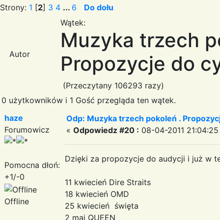
Strony:
1
[
2
]
3
4
...
6
Do dołu
Wątek:
Muzyka trzech p
Autor
Propozycje do cy
(Przeczytany 106293 razy)
0 użytkowników i 1 Gość przegląda ten wątek.
haze
Odp: Muzyka trzech pokoleń . Propozycj
Forumowicz
«
Odpowiedz #20 :
08-04-2011 21:04:25
Dzięki za propozycje do audycji i już w t
Pomocna dłoń:
+1/-0
11 kwiecień Dire Straits
18 kwiecień OMD
Offline
25 kwiecień święta
2 maj QUEEN