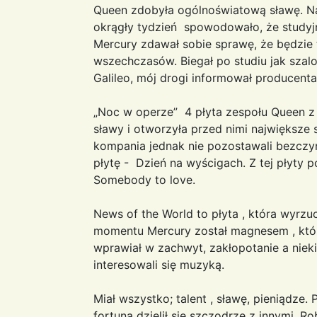
Queen zdobyła ogólnoświatową sławę. N
okrągły tydzień spowodowało, że studyjn
Mercury zdawał sobie sprawę, że będzie 
wszechczasów. Biegał po studiu jak szalo
Galileo, mój drogi informował producenta
„Noc w operze” 4 płyta zespołu Queen z
sławy i otworzyła przed nimi największe
kompania jednak nie pozostawali bezczynn
płytę - Dzień na wyścigach. Z tej płyty 
Somebody to love.
News of the World to płyta , która wyrzu
momentu Mercury został magnesem , któ
wprawiał w zachwyt, zakłopotanie a niek
interesowali się muzyką.
Miał wszystko; talent , sławę, pieniądze. 
fortuną dzielił się szczodrze z innymi. Ro