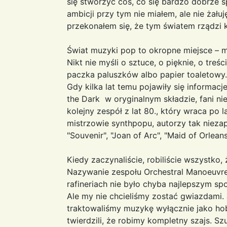
się stworzyć coś, co się bardzo dobrze 
ambicji przy tym nie miałem, ale nie żału
przekonałem się, że tym światem rządzi k
Świat muzyki pop to okropne miejsce – mó
Nikt nie myśli o sztuce, o pięknie, o treś
paczka paluszków albo papier toaletowy. 
Gdy kilka lat temu pojawiły się informacj
the Dark w oryginalnym składzie, fani nie
kolejny zespół z lat 80., który wraca po
mistrzowie synthpopu, autorzy tak nieza
"Souvenir", "Joan of Arc", "Maid of Orlea
Kiedy zaczynaliście, robiliście wszystko,
Nazywanie zespołu Orchestral Manoeuvres
rafineriach nie było chyba najlepszym s
Ale my nie chcieliśmy zostać gwiazdami. 
traktowaliśmy muzykę wyłącznie jako hob
twierdzili, że robimy kompletny szajs. Sz