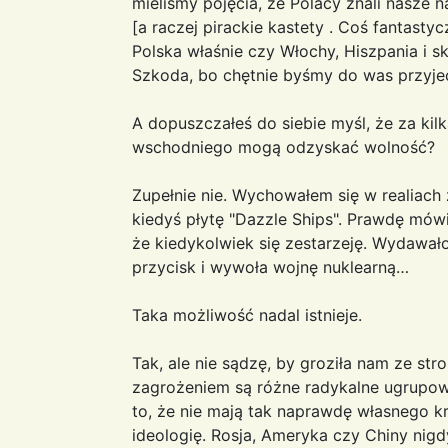
mieliśmy pojęcia, że Polacy znali nasze n
[a raczej pirackie kastety . Coś fantastyc
Polska właśnie czy Włochy, Hiszpania i s
Szkoda, bo chętnie byśmy do was przyjec
A dopuszczałeś do siebie myśl, że za kilka
wschodniego mogą odzyskać wolność?
Zupełnie nie. Wychowałem się w realiach 
kiedyś płytę "Dazzle Ships". Prawdę mówi
że kiedykolwiek się zestarzeję. Wydawało 
przycisk i wywoła wojnę nuklearną…
Taka możliwość nadal istnieje.
Tak, ale nie sądzę, by groziła nam ze st
zagrożeniem są różne radykalne ugrupowa
to, że nie mają tak naprawdę własnego k
ideologię. Rosja, Ameryka czy Chiny nigd