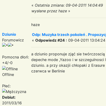
«
Ostatnia zmiana: 09-04-2011 14:04:49
wysłane przez haze
»
haze
Dziunio
Odp: Muzyka trzech pokoleń . Propozycj
Forumowicz
«
Odpowiedz #24 :
09-04-2011 13:04:24
a dziunio proponuje zjąć sie twórczoscią 
Pomocna dłoń:
depeche mode ,Yazoo i w szczegulnosci
+4/-0
dziunio. a przy okazjii chłopaki z Erasure
czerwca w Berlinie
Offline
Płeć:
Debiut:
2011/03/16