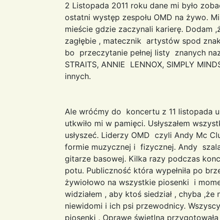
2 Listopada 2011 roku dane mi było zoba
ostatni występ zespołu OMD na żywo. Mi
mieście gdzie zaczynali karierę. Dodam
zagłębie , matecznik artystów spod znaku
bo przeczytanie pełnej listy znanych na
STRAITS, ANNIE LENNOX, SIMPLY MIND
innych.
Ale wróćmy do koncertu z 11 listopada ub
utkwiło mi w pamięci. Usłyszałem wszystk
usłyszeć. Liderzy OMD czyli Andy Mc Cl
formie muzycznej i fizycznej. Andy szala
gitarze basowej. Kilka razy podczas konc
potu. Publiczność która wypełniła po br
żywiołowo na wszystkie piosenki i mome
widziałem , aby ktoś siedział , chyba ,ż
niewidomi i ich psi przewodnicy. Wszyscy
piosenki . Oprawę świetlną przygotowała