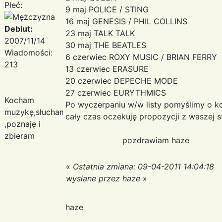
Płeć:
9 maj POLICE / STING
16 maj GENESIS / PHIL COLLINS
Debiut:
23 maj TALK TALK
2007/11/14
30 maj THE BEATLES
Wiadomości:
6 czerwiec ROXY MUSIC / BRIAN FERRY
213
13 czerwiec ERASURE
20 czerwiec DEPECHE MODE
27 czerwiec EURYTHMICS
Kocham
Po wyczerpaniu w/w listy pomyślimy o 
muzykę,słucham
cały czas oczekuję propozycji z waszej s
,poznaję i
zbieram
pozdrawiam haze
«
Ostatnia zmiana: 09-04-2011 14:04:18
wysłane przez haze
»
haze