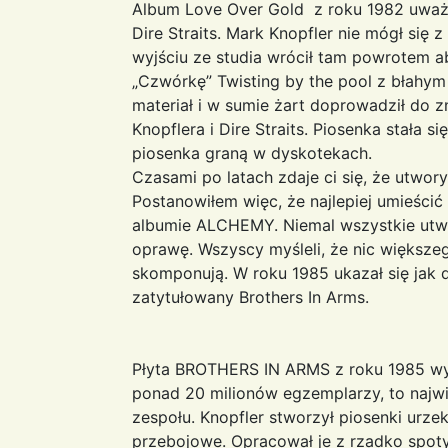
Album Love Over Gold z roku 1982 uważa 
Dire Straits. Mark Knopfler nie mógł się 
wyjściu ze studia wrócił tam powrotem 
„Czwórkę” Twisting by the pool z błahy
materiał i w sumie żart doprowadził do
Knopflera i Dire Straits. Piosenka stała 
piosenka graną w dyskotekach.
Czasami po latach zdaje ci się, że utwor
Postanowiłem więc, że najlepiej umieści
albumie ALCHEMY. Niemal wszystkie utwo
oprawę. Wszyscy myśleli, że nic większeg
skomponują. W roku 1985 ukazał się jak 
zatytułowany Brothers In Arms.
Płyta BROTHERS IN ARMS z roku 1985 wy
ponad 20 milionów egzemplarzy, to najwi
zespołu. Knopfler stworzył piosenki urzek
przebojowe. Opracował je z rzadko spot