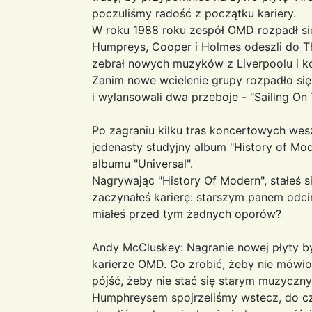
poczuliśmy radość z początku kariery.
W roku 1988 roku zespół OMD rozpadł się
Humpreys, Cooper i Holmes odeszli do Th
zebrał nowych muzyków z Liverpoolu i k
Zanim nowe wcielenie grupy rozpadło się
i wylansowali dwa przeboje - "Sailing On 
Po zagraniu kilku tras koncertowych wesz
jedenasty studyjny album "History of Mo
albumu "Universal".
Nagrywając "History Of Modern", stałeś s
zaczynałeś karierę: starszym panem odci
miałeś przed tym żadnych oporów?
Andy McCluskey: Nagranie nowej płyty 
karierze OMD. Co zrobić, żeby nie mówi
pójść, żeby nie stać się starym muzycz
Humphreysem spojrzeliśmy wstecz, do cz