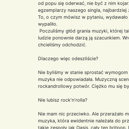
od popu się oderwać, nie być z nim koja
egzemplarzy naszego singla, najbardziej
To, o czym mówisz w pytaniu, wydawało s
wypaliło.
Poczuliśmy głód grania muzyki, której t
ludzie ponownie darzą ją szacunkiem. Wr
chcieliśmy odchodzić.
Dlaczego więc odeszliście?
Nie byliśmy w stanie sprostać wymogom lat
muzyka nie odpowiadała. Muzyczną scen
rockandrollowy potwór. Ciężko mu się by
Nie lubisz rock'n'rolla?
Nie mam nic przeciwko. Ale przerażało m
muzyka, która ewidentnie należała do prz
takie zespoły jak Oasis, cały ten britpop.