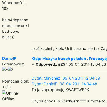
Wiadomości:
103
italo&depeche
mode,erasure i
bad boys
blue::))
szef kuchni , kibic Unii Leszno ale tez Za
DanielP
Odp: Muzyka trzech pokoleń . Propozycj
Forumowicz
«
Odpowiedz #25 :
09-04-2011 15:04:08
Cytat: Mayonez 09-04-2011 12:04:39
Pomocna dłoń:
Cytat: DanielP 08-04-2011 14:04:48
+1/-1
To ja zaproponuję KWAFTWERK
Offline
Chyba chodzi o Kraftwerk ??? a może to 