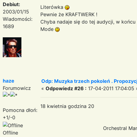
Debiut:
Literówka
2003/01/15
Pewnie że KRAFTWERK !
Wiadomości:
Chyba nadaje się do tej audycji, w końcu
1689
Mode
haze
Odp: Muzyka trzech pokoleń . Propozycj
Forumowicz
«
Odpowiedz #26 :
17-04-2011 17:04:05 
18 kwietnia godzina 20
Pomocna dłoń:
+1/-0
Orchestral Manouvers 
Offline