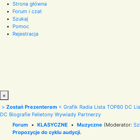
Strona główna
Forum i czat
Szukaj
Pomoc
Rejestracja
×
>
Zostań Prezenterem
<
Grafik Radia
Lista TOP80 DC
Li
DC
Biografie
Felietony
Wywiady
Partnerzy
Forum
•
KLASYCZNE
•
Muzyczne
(Moderator:
Sz
Propozycje do cyklu audycji.