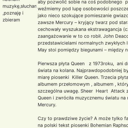
aby pozwolić sobie na coś podobnego pot
muzykę,słucham
weźmiemy pod lupę osobowości poszcze
,poznaję i
jako nieco szokujące pomieszanie gwiaz
zbieram
zawsze Mercury – kryjący twarz pod sta
cechowały wyszukana ekstrawagancja (czę
zaangażowanie w to co robił. John Deaco
przedstawicielami normalnych zwykłych lud
May stoi pomiędzy biegunami – między n
Pierwsza płyta Queen z 1973roku, ani d
świata na kolana. Najprawdopodobniej by
miarę piosenki Killer Queen. Trzecia płyt
albumem przełomowym , albumem , który 
szczególna uwagę. Sheer Heart Attack 
Queen i zwróciła muzycznemu światu na
Mercury.
Czy to prawdziwe życie? A może tylko fa
na polski tekst piosenki Bohemian Raphso