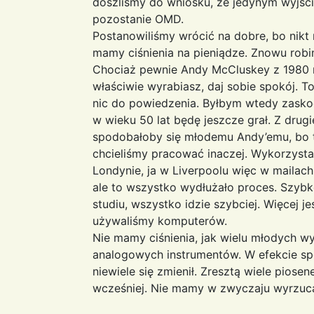
doszliśmy do wniosku, że jedynym wyjści
pozostanie OMD.
Postanowiliśmy wrócić na dobre, bo nikt 
mamy ciśnienia na pieniądze. Znowu robi
Chociaż pewnie Andy McCluskey z 1980 r
właściwie wyrabiasz, daj sobie spokój. T
nic do powiedzenia. Byłbym wtedy zaskocz
w wieku 50 lat będę jeszcze grał. Z drugi
spodobałoby się młodemu Andy’emu, bo t
chcieliśmy pracować inaczej. Wykorzysta
Londynie, ja w Liverpoolu więc w mailach 
ale to wszystko wydłużało proces. Szybk
studiu, wszystko idzie szybciej. Więcej j
używaliśmy komputerów.
Nie mamy ciśnienia, jak wielu młodych 
analogowych instrumentów. W efekcie s
niewiele się zmienił. Zresztą wiele pios
wcześniej. Nie mamy w zwyczaju wyrzuc