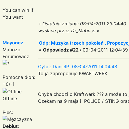
You can win if
You want
«
Ostatnia zmiana: 08-04-2011 23:04:40
wysłane przez Dr_Mabuse
»
Mayonez
Odp: Muzyka trzech pokoleń . Propozycj
Mafiozo
«
Odpowiedz #22 :
09-04-2011 12:04:39
Forumowicz
Cytat: DanielP 08-04-2011 14:04:48
To ja zaproponuję KWAFTWERK
Pomocna dłoń:
+0/-1
Chyba chodzi o Kraftwerk ??? a może to 
Offline
Czekam na 9 maja i POLICE / STING oraz
Płeć:
Debiut: