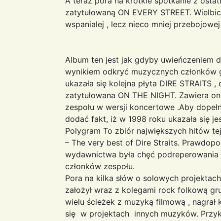
A teraz pora na krótkie spotkanie z ostat
zatytułowaną ON EVERY STREET. Wielbiciele
wspanialej , lecz nieco mniej przebojowej 
Album ten jest jak gdyby uwieńczeniem 
wynikiem odkryć muzycznych członków g
ukazała się kolejna płyta DIRE STRAITS ,
zatytułowana ON THE NIGHT. Zawiera on
zespołu w wersji koncertowe .Aby dopełn
dodać fakt, iż w 1998 roku ukazała się j
Polygram To zbiór największych hitów t
– The very best of Dire Straits. Prawdo
wydawnictwa była chęć podreperowania f
członków zespołu.
Pora na kilka słów o solowych projektac
założył wraz z kolegami rock folkową gru
wielu ścieżek z muzyką filmową , nagrał
się w projektach innych muzyków. Przyk