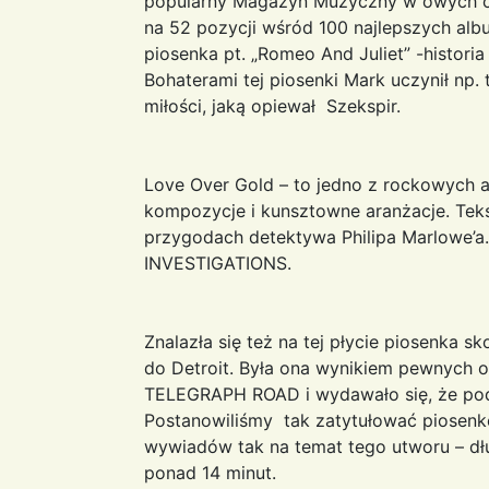
popularny Magazyn Muzyczny w owych cza
na 52 pozycji wśród 100 najlepszych al
piosenka pt. „Romeo And Juliet” -historia
Bohaterami tej piosenki Mark uczynił np
miłości, jaką opiewał Szekspir.
Love Over Gold – to jedno z rockowych a
kompozycje i kunsztowne aranżacje. Tek
przygodach detektywa Philipa Marlowe’a
INVESTIGATIONS.
Znalazła się też na tej płycie piosenk
do Detroit. Była ona wynikiem pewnych o
TELEGRAPH ROAD i wydawało się, że podr
Postanowiliśmy tak zatytułować piosenk
wywiadów tak na temat tego utworu – dłu
ponad 14 minut.