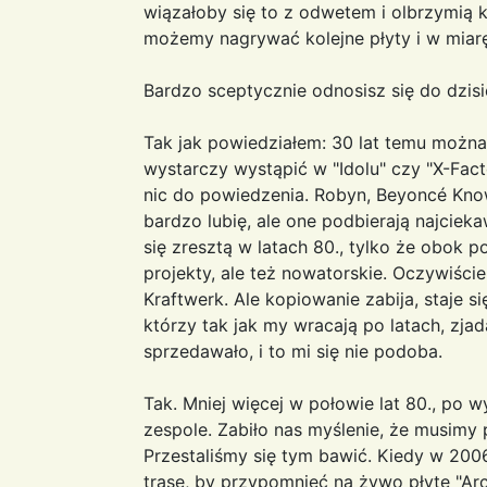
wiązałoby się to z odwetem i olbrzymią k
możemy nagrywać kolejne płyty i w miarę
Bardzo sceptycznie odnosisz się do dzis
Tak jak powiedziałem: 30 lat temu można 
wystarczy wystąpić w "Idolu" czy "X-Facto
nic do powiedzenia. Robyn, Beyoncé Know
bardzo lubię, ale one podbierają najciek
się zresztą w latach 80., tylko że obok po
projekty, ale też nowatorskie. Oczywiści
Kraftwerk. Ale kopiowanie zabija, staje 
którzy tak jak my wracają po latach, zjad
sprzedawało, i to mi się nie podoba.
Tak. Mniej więcej w połowie lat 80., po w
zespole. Zabiło nas myślenie, że musimy 
Przestaliśmy się tym bawić. Kiedy w 20
trasę, by przypomnieć na żywo płytę "Arc