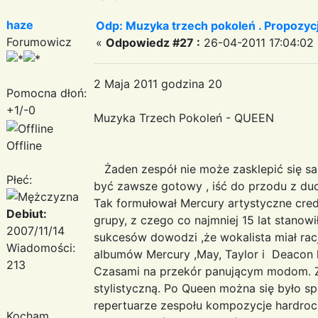
haze
Odp: Muzyka trzech pokoleń . Propozycj
Forumowicz
«
Odpowiedz #27 :
26-04-2011 17:04:02 
2 Maja 2011 godzina 20
Pomocna dłoń:
+1/-0
Muzyka Trzech Pokoleń - QUEEN
Offline
Żaden zespół nie może zasklepić się sam
Płeć:
być zawsze gotowy , iść do przodu z du
Tak formułował Mercury artystyczne cre
Debiut:
grupy, z czego co najmniej 15 lat stano
2007/11/14
sukcesów dowodzi ,że wokalista miał ra
Wiadomości:
albumów Mercury ,May, Taylor i Deacon 
213
Czasami na przekór panującym modom. 
stylistyczną. Po Queen można się było s
repertuarze zespołu kompozycje hardrock
Kocham