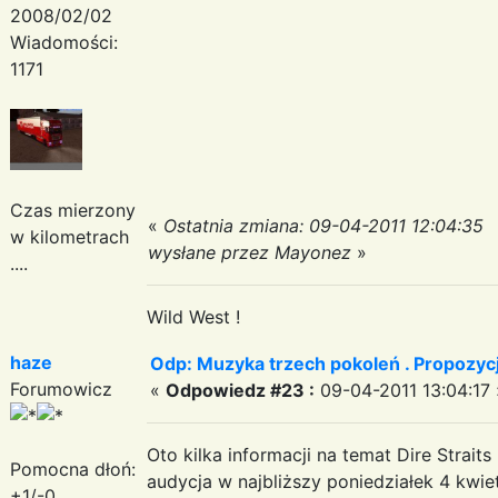
2008/02/02
Wiadomości:
1171
Czas mierzony
«
Ostatnia zmiana: 09-04-2011 12:04:35
w kilometrach
wysłane przez Mayonez
»
....
Wild West !
haze
Odp: Muzyka trzech pokoleń . Propozycj
Forumowicz
«
Odpowiedz #23 :
09-04-2011 13:04:17 
Oto kilka informacji na temat Dire Strai
Pomocna dłoń:
audycja w najbliższy poniedziałek 4 kwiet
+1/-0