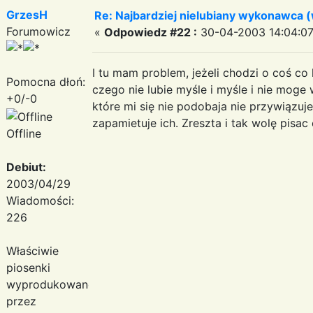
GrzesH
Re: Najbardziej nielubiany wykonawca 
Forumowicz
«
Odpowiedz #22 :
30-04-2003 14:04:07
I tu mam problem, jeżeli chodzi o coś co
Pomocna dłoń:
czego nie lubie myśle i myśle i nie moge
+0/-0
które mi się nie podobaja nie przywiązuje
zapamietuje ich. Zreszta i tak wolę pisa
Offline
Debiut:
2003/04/29
Wiadomości:
226
Właściwie
piosenki
wyprodukowane
przez