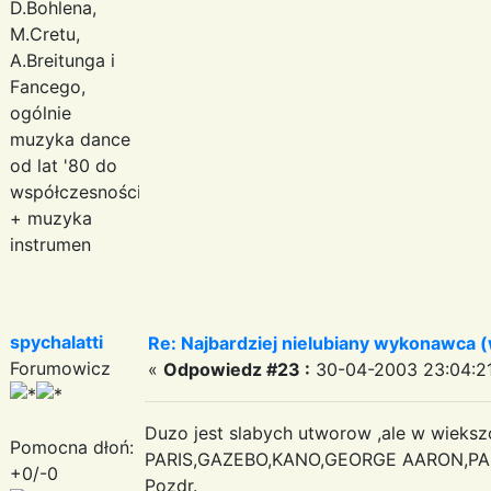
D.Bohlena,
M.Cretu,
A.Breitunga i
Fancego,
ogólnie
muzyka dance
od lat '80 do
współczesności
+ muzyka
instrumen
spychalatti
Re: Najbardziej nielubiany wykonawca 
Forumowicz
«
Odpowiedz #23 :
30-04-2003 23:04:21
Duzo jest slabych utworow ,ale w wieksz
Pomocna dłoń:
PARIS,GAZEBO,KANO,GEORGE AARON,PA
+0/-0
Pozdr.