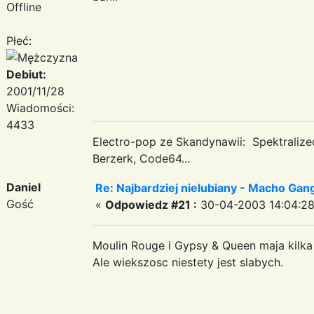
Offline
Płeć:
Debiut:
2001/11/28
Wiadomości:
4433
Electro-pop ze Skandynawii: Spektraliz
Berzerk, Code64...
Daniel
Re: Najbardziej nielubiany - Macho Gan
Gość
«
Odpowiedz #21 :
30-04-2003 14:04:28
Moulin Rouge i Gypsy & Queen maja kilka
Ale wiekszosc niestety jest slabych.