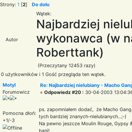
Strony:
1
[
2
]
Do dołu
Wątek:
Najbardziej niel
wykonawca (w n
Autor
Roberttank)
(Przeczytany 12453 razy)
0 użytkowników i 1 Gość przegląda ten wątek.
Motyl
Re: Najbardziej nielubiany - Macho Gan
Forumowicz
«
Odpowiedz #20 :
30-04-2003 13:04:3
ps. zapomniałem dodać, że Macho Gang te
Pomocna dłoń:
tych bardziej znanych-nielubianych...;-)
+1/-3
Na pewno jeszcze Moulin Rouge, Gypsy & 
bani!