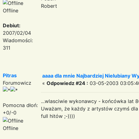
Robert
Offline
Debiut:
2007/02/04
Wiadomości:
311
Pitras
aaaa dla mnie Najbardziej Nielubiany W
Forumowicz
«
Odpowiedz #24 :
03-05-2003 03:05:4
...wlasciwie wykonawcy - końcówka lat 8
Pomocna dłoń:
Uważam, że każdy z artystów czymś dla 
+0/-0
full hitów ;-))))
Offline