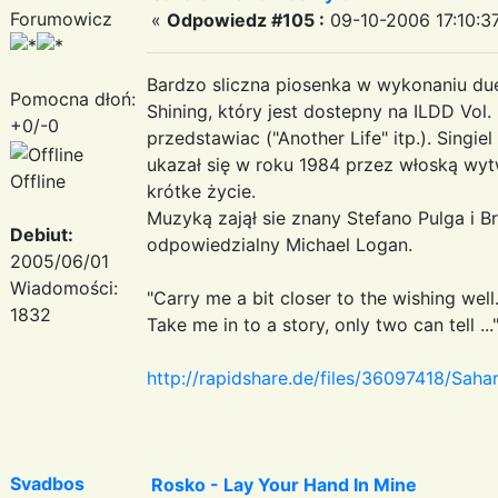
Forumowicz
«
Odpowiedz #105 :
09-10-2006 17:10:3
Bardzo sliczna piosenka w wykonaniu due
Pomocna dłoń:
Shining, który jest dostepny na ILDD Vol. 
+0/-0
przedstawiac ("Another Life" itp.). Singiel
ukazał się w roku 1984 przez włoską wyt
Offline
krótke życie.
Muzyką zajął sie znany Stefano Pulga i Br
Debiut:
odpowiedzialny Michael Logan.
2005/06/01
Wiadomości:
"Carry me a bit closer to the wishing well
1832
Take me in to a story, only two can tell ...
http://rapidshare.de/files/36097418/Sah
Svadbos
Rosko - Lay Your Hand In Mine