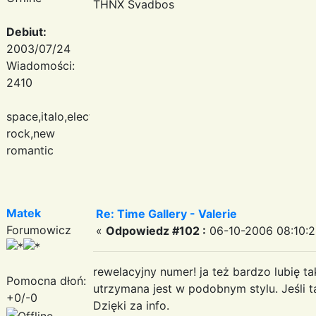
THNX Svadbos
Debiut:
2003/07/24
Wiadomości:
2410
space,italo,electronic
rock,new
romantic
Matek
Re: Time Gallery - Valerie
Forumowicz
«
Odpowiedz #102 :
06-10-2006 08:10:2
rewelacyjny numer! ja też bardzo lubię ta
Pomocna dłoń:
utrzymana jest w podobnym stylu. Jeśli t
+0/-0
Dzięki za info.