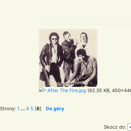
After The Fire.jpg
(62.35 KB, 450x446
Strony:
1
...
4
5
[
6
]
Do góry
Skocz do: