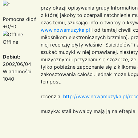
przy okazji opisywania grupy Informatio
z której jakoby to czerpali natchnienie 
Pomocna dłoń:
czas temu, szukając info o tworcy o ksyw
+0/-0
www.nowamuzyka.pl
i od tamtej chwili 
miłośnikom elektronicznych brzmień). prz
Offline
niej recenzję płyty właśnie "Suicide'ów" 
szukać muzyki w niej omawianej. niestety,
Debiut:
muzycznymi i przyznam się szczerze, że 
2002/06/04
tylko pobieżne zapoznanie się z kilkoma 
Wiadomości:
zakosztowania całości. jednak może kogo
1040
ten post.
recenzja:
http://www.nowamuzyka.pl/rec
muzyka: stali bywalcy mają ją na eftepie