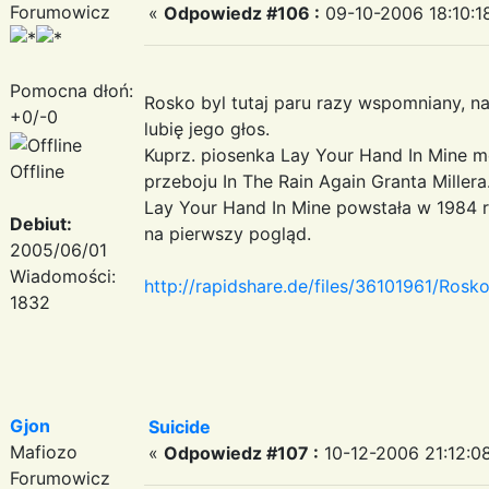
Forumowicz
«
Odpowiedz #106 :
09-10-2006 18:10:1
Pomocna dłoń:
Rosko byl tutaj paru razy wspomniany, n
+0/-0
lubię jego głos.
Kuprz. piosenka Lay Your Hand In Mine
Offline
przeboju In The Rain Again Granta Millera
Lay Your Hand In Mine powstała w 1984 ro
Debiut:
na pierwszy pogląd.
2005/06/01
Wiadomości:
http://rapidshare.de/files/36101961/Ros
1832
Gjon
Suicide
Mafiozo
«
Odpowiedz #107 :
10-12-2006 21:12:0
Forumowicz