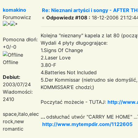
komakino
Re: Nieznani artyści i songy - AFTER TH
Forumowicz
«
Odpowiedz #108 :
18-12-2006 21:12:4
Kolejna "nieznany" kapela z lat 80 (począt
Pomocna dłoń:
Wydali 4 płyty długogrające:
+0/-0
1.Signs Of Change
2.Laser Love
Offline
3.80-F
4.Batteries Not Included
Debiut:
5.Der Kommissar (nietrudno sie domyślić
2003/07/24
KOMMISSAR'E chodzi;)
Wiadomości:
2410
Poczytać możecie - TUTAJ:
http://www.a
space,italo,electronic
...
odsłuchać utwór "CARRY ME HOME" ..
rock,new
http://www.mytempdir.com/1122605
romantic