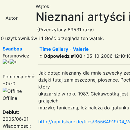
Wątek:
Nieznani artyści 
Autor
(Przeczytany 69531 razy)
0 użytkowników i 1 Gość przegląda ten wątek.
Svadbos
Time Gallery - Valerie
Forumowicz
«
Odpowiedz #100 :
05-10-2006 12:10:1
Jak dotąd nieznany dla mnie szwecky zes
Pomocna dłoń:
dzięki tutaj zamieszczonej piosence. Po
+0/-0
który
ukazał się w roku 1987. Ciekawostką jest 
Offline
grającich
muzykę tanieczną, leż należą do gatunku
Debiut:
2005/06/01
http://rapidshare.de/files/35564919/04_V
Wiadomości: