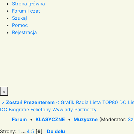
Strona główna
Forum i czat
Szukaj
Pomoc
Rejestracja
×
>
Zostań Prezenterem
<
Grafik Radia
Lista TOP80 DC
Li
DC
Biografie
Felietony
Wywiady
Partnerzy
Forum
•
KLASYCZNE
•
Muzyczne
(Moderator:
Sz
Strony:
1
...
4
5
[
6
]
Do dołu