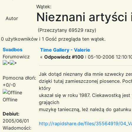
Wątek:
Nieznani artyści 
Autor
(Przeczytany 69529 razy)
0 użytkowników i 1 Gość przegląda ten wątek.
Svadbos
Time Gallery - Valerie
Forumowicz
«
Odpowiedz #100 :
05-10-2006 12:10:1
Jak dotąd nieznany dla mnie szwecky zes
Pomocna dłoń:
dzięki tutaj zamieszczonej piosence. Po
+0/-0
który
ukazał się w roku 1987. Ciekawostką jest 
Offline
grającich
muzykę tanieczną, leż należą do gatunku
Debiut:
2005/06/01
http://rapidshare.de/files/35564919/04_V
Wiadomości: