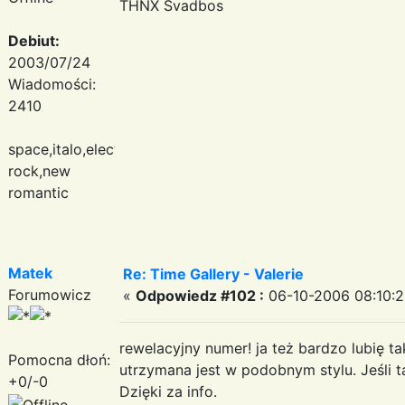
THNX Svadbos
Debiut:
2003/07/24
Wiadomości:
2410
space,italo,electronic
rock,new
romantic
Matek
Re: Time Gallery - Valerie
Forumowicz
«
Odpowiedz #102 :
06-10-2006 08:10:2
rewelacyjny numer! ja też bardzo lubię ta
Pomocna dłoń:
utrzymana jest w podobnym stylu. Jeśli t
+0/-0
Dzięki za info.