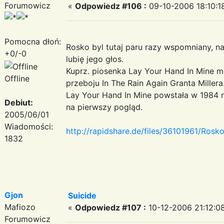
Forumowicz
«
Odpowiedz #106 :
09-10-2006 18:10:1
Pomocna dłoń:
Rosko byl tutaj paru razy wspomniany, n
+0/-0
lubię jego głos.
Kuprz. piosenka Lay Your Hand In Mine
Offline
przeboju In The Rain Again Granta Millera
Lay Your Hand In Mine powstała w 1984 ro
Debiut:
na pierwszy pogląd.
2005/06/01
Wiadomości:
http://rapidshare.de/files/36101961/Ros
1832
Gjon
Suicide
Mafiozo
«
Odpowiedz #107 :
10-12-2006 21:12:0
Forumowicz