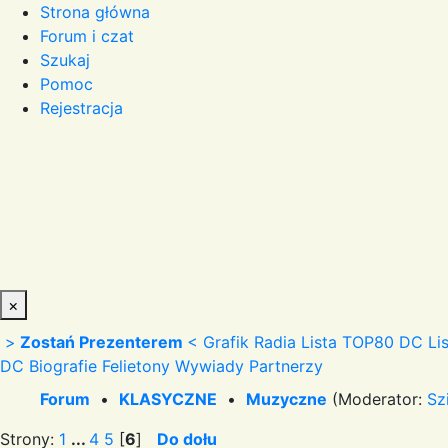
Strona główna
Forum i czat
Szukaj
Pomoc
Rejestracja
×
>
Zostań Prezenterem
<
Grafik Radia
Lista TOP80 DC
Li
DC
Biografie
Felietony
Wywiady
Partnerzy
Forum
•
KLASYCZNE
•
Muzyczne
(Moderator:
Sz
Strony:
1
...
4
5
[
6
]
Do dołu