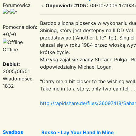
Forumowicz
«
Odpowiedz #105 :
09-10-2006 17:10:3
Bardzo sliczna piosenka w wykonaniu due
Pomocna dłoń:
Shining, który jest dostepny na ILDD Vol. 
+0/-0
przedstawiac ("Another Life" itp.). Singiel
ukazał się w roku 1984 przez włoską wyt
Offline
krótke życie.
Muzyką zajął sie znany Stefano Pulga i Br
Debiut:
odpowiedzialny Michael Logan.
2005/06/01
Wiadomości:
"Carry me a bit closer to the wishing well
1832
Take me in to a story, only two can tell ...
http://rapidshare.de/files/36097418/Sah
Svadbos
Rosko - Lay Your Hand In Mine