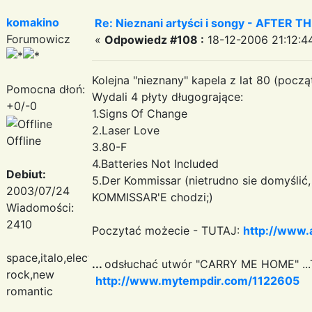
komakino
Re: Nieznani artyści i songy - AFTER TH
Forumowicz
«
Odpowiedz #108 :
18-12-2006 21:12:4
Kolejna "nieznany" kapela z lat 80 (począt
Pomocna dłoń:
Wydali 4 płyty długogrające:
+0/-0
1.Signs Of Change
2.Laser Love
Offline
3.80-F
4.Batteries Not Included
Debiut:
5.Der Kommissar (nietrudno sie domyślić
2003/07/24
KOMMISSAR'E chodzi;)
Wiadomości:
2410
Poczytać możecie - TUTAJ:
http://www.a
space,italo,electronic
...
odsłuchać utwór "CARRY ME HOME" ..
rock,new
http://www.mytempdir.com/1122605
romantic