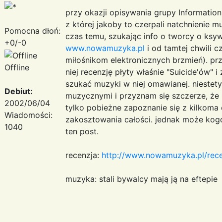
przy okazji opisywania grupy Informatio
z której jakoby to czerpali natchnienie 
Pomocna dłoń:
czas temu, szukając info o tworcy o ksyw
+0/-0
www.nowamuzyka.pl
i od tamtej chwili 
miłośnikom elektronicznych brzmień). prz
Offline
niej recenzję płyty właśnie "Suicide'ów" 
szukać muzyki w niej omawianej. niestety,
Debiut:
muzycznymi i przyznam się szczerze, że 
2002/06/04
tylko pobieżne zapoznanie się z kilkoma 
Wiadomości:
zakosztowania całości. jednak może kogo
1040
ten post.
recenzja:
http://www.nowamuzyka.pl/rec
muzyka: stali bywalcy mają ją na eftepie