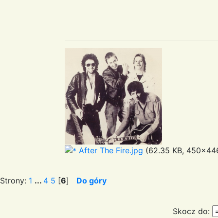
After The Fire.jpg
(62.35 KB, 450x446
Strony:
1
...
4
5
[
6
]
Do góry
Skocz do: