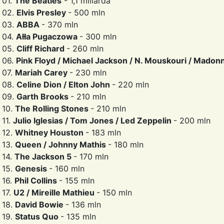
01.
The Beatles
- 1,1 miliarda
02.
Elvis Presley
- 500 mln
03.
ABBA
- 370 mln
04.
Ałła Pugaczowa
- 300 mln
05.
Cliff Richard
- 260 mln
06.
Pink Floyd / Michael Jackson / N. Mouskouri / Madon
07.
Mariah Carey
- 230 mln
08.
Celine Dion / Elton John
- 220 mln
09.
Garth Brooks
- 210 mln
10.
The Rolling Stones
- 210 mln
11.
Julio Iglesias / Tom Jones / Led Zeppelin
- 200 mln
12.
Whitney Houston
- 183 mln
13.
Queen / Johnny Mathis
- 180 mln
14.
The Jackson 5
- 170 mln
15.
Genesis
- 160 mln
16.
Phil Collins
- 155 mln
17.
U2 / Mireille Mathieu
- 150 mln
18.
David Bowie
- 136 mln
19.
Status Quo
- 135 mln