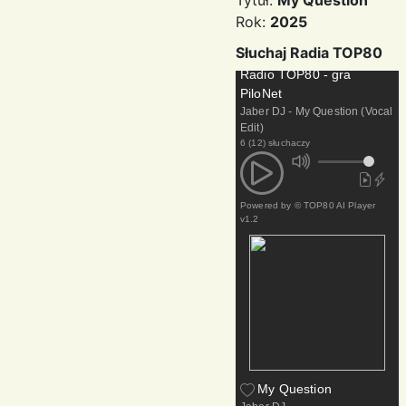
Tytuł:
My Question
Rok:
2025
Słuchaj Radia TOP80
Radio TOP80 - gra
PiloNet
Jaber DJ - My Question (Vocal
Edit)
6 (12) słuchaczy
Powered by
© TOP80 AI Player
v1.2
My Question