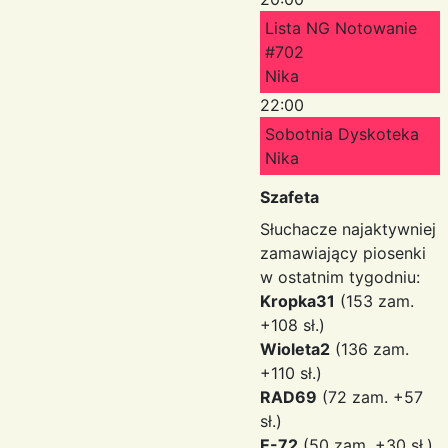
Lista NG Notowanie
#702
Nika
22:00
Sobotnia Dyskoteka
Nika
Szafeta
Słuchacze najaktywniej
zamawiający piosenki
w ostatnim tygodniu:
Kropka31
(153 zam.
+108 sł.)
Wioleta2
(136 zam.
+110 sł.)
RAD69
(72 zam. +57
sł.)
E-72
(50 zam. +30 sł.)