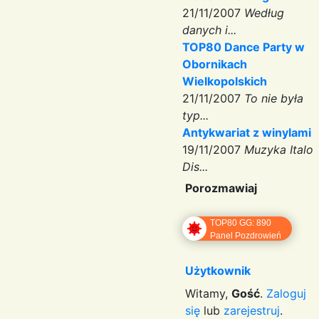
21/11/2007
Według
danych i...
TOP80 Dance Party w
Obornikach
Wielkopolskich
21/11/2007
To nie była
typ...
Antykwariat z winylami
19/11/2007
Muzyka Italo
Dis...
Porozmawiaj
TOP80 GG: 890
Panel Pozdrowień
Użytkownik
Witamy,
Gość
.
Zaloguj
się
lub
zarejestruj
.