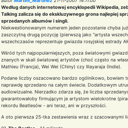
autor
Martini_Martinez
21-11-2007 14:11:00
Według danych internetowej encyklopedii Wikipedia, zeb
Talking zalicza się do ekskluzywnego grona najlepiej s
sprzedanych albumów i singli.
Niekwestionowanym numerem jeden pozostanie chyba już n
zaszczytną drugą pozycję (pierwszą jako "artysta wszechc
wszechczasów reprezentuje gwiazda rosyjskiej estrady A
Wśród tych najpopularniejszych, poza światowymi gwiazdam
znanych w skali światowej artystów (choć często na wła
Mathieu (Francja), Wei Wei (Chiny) czy Illayaraja (Indie).
Podane liczby oszacowano bardzo ogólnikowo, bowiem tr
naprawdę sprzedano na całym świecie. Dodatkowym utrudni
audiowizualne. Nierzadko zdarza się, że liczba sprzedany
gwarantowałoby firmującym je artystom wielokrotne (pirack
rekordu Beatlesów - ani teraz, ani w przyszłości.
A oto pierwsza 25-tka zestawienia wraz z szacowanymi li