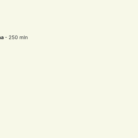
na
- 250 mln