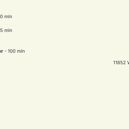
20 mln
05 mln
er
- 100 mln
11852 