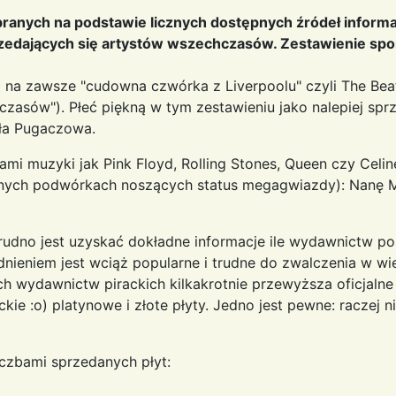
ranych na podstawie licznych dostępnych źródeł informa
przedających się artystów wszechczasów. Zestawienie sp
a zawsze "cudowna czwórka z Liverpoolu" czyli The Beatle
zasów"). Płeć piękną w tym zestawieniu jako nalepiej sprz
łła Pugaczowa.
i muzyki jak Pink Floyd, Rolling Stones, Queen czy Celin
snych podwórkach noszących status megagwiazdy): Nanę Mou
udno jest uzyskać dokładne informacje ile wydawnictw po
eniem jest wciąż popularne i trudne do zwalczenia w wie
ch wydawnictw pirackich kilkakrotnie przewyższa oficjalne
ie :o) platynowe i złote płyty. Jedno jest pewne: raczej n
czbami sprzedanych płyt: