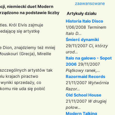
zaawansowane
cji, niemiecki duet Modern
orządzono na podstawie liczby
Artykuły działu
Historia Italo Disco
s. Król Elvis zajmuje
1/06/2008
Terminem
edającę się artystkę
Italo D...
Śmierć dynamiki
29/11/2007
Ci, którzy
e Dion, znajdziemy też mniej
urod...
skouri (Grecja), Mireille
Italo na galowo - Sopot
2006
29/11/2007
szczególnych artystów tak
Piątkowy ranek,...
lu krajach piractwo
Razormaid Records
 wyniki sprzedaży, co
21/11/2007
Wytwórnia
ikomu nie uda się pobić
Razor...
Old School House
21/11/2007
W drugiej
połow...
Modern Talking