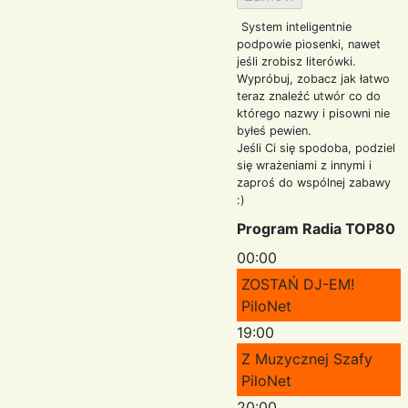
System inteligentnie
podpowie piosenki, nawet
jeśli zrobisz literówki.
Wypróbuj, zobacz jak łatwo
teraz znaleźć utwór co do
którego nazwy i pisowni nie
byłeś pewien.
Jeśli Ci się spodoba, podziel
się wrażeniami z innymi i
zaproś do wspólnej zabawy
:)
Program Radia TOP80
00:00
ZOSTAŃ DJ-EM!
PiloNet
19:00
Z Muzycznej Szafy
PiloNet
20:00