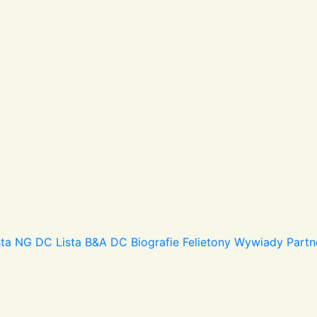
sta NG DC
Lista B&A DC
Biografie
Felietony
Wywiady
Partn