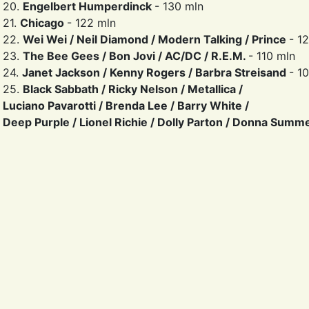
20.
Engelbert Humperdinck
- 130 mln
21.
Chicago
- 122 mln
22.
Wei Wei / Neil Diamond / Modern Talking / Prince
- 1
23.
The Bee Gees / Bon Jovi / AC/DC / R.E.M.
- 110 mln
24.
Janet Jackson / Kenny Rogers / Barbra Streisand
- 1
25.
Black Sabbath / Ricky Nelson / Metallica /
Luciano Pavarotti / Brenda Lee / Barry White /
Deep Purple / Lionel Richie / Dolly Parton / Donna Summ