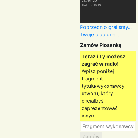
Jaber DJ
Finland
2025
Poprzednio graliśmy...
Twoje ulubione...
Zamów Piosenkę
Teraz i Ty możesz
zagrać w radio!
Wpisz poniżej
fragment
tytułu/wykonawcy
utworu, który
chciałbyś
zaprezentować
innym: