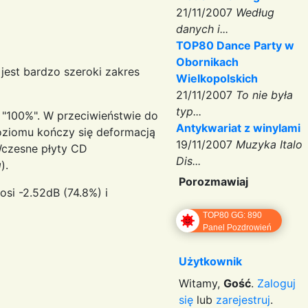
21/11/2007
Według
danych i...
TOP80 Dance Party w
Obornikach
jest bardzo szeroki zakres
Wielkopolskich
21/11/2007
To nie była
typ...
 "100%". W przeciwieństwie do
Antykwariat z winylami
poziomu kończy się deformacją
19/11/2007
Muzyka Italo
Wczesne płyty CD
Dis...
g
).
Porozmawiaj
si -2.52dB (74.8%) i
TOP80 GG: 890
Panel Pozdrowień
Użytkownik
Witamy,
Gość
.
Zaloguj
się
lub
zarejestruj
.