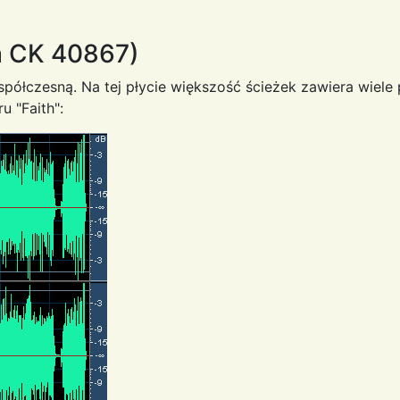
a CK 40867)
półczesną. Na tej płycie większość ścieżek zawiera wiele
u "Faith":