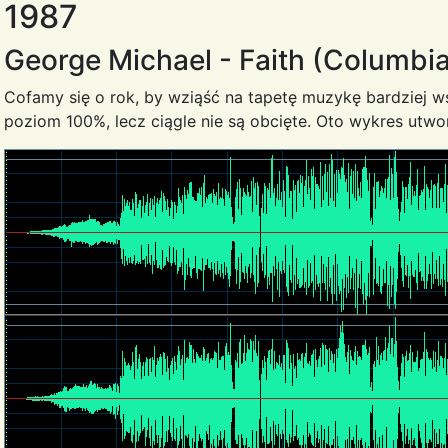
1987
George Michael - Faith (Columbi
Cofamy się o rok, by wziąść na tapetę muzykę bardziej ws
poziom 100%, lecz ciągle nie są obcięte. Oto wykres utwor