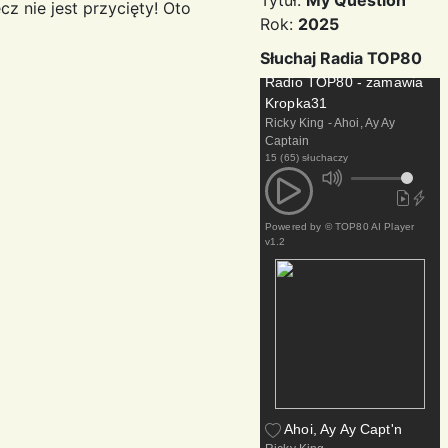
Tytuł:
My Question
z nie jest przycięty! Oto
Rok:
2025
Słuchaj Radia TOP80
Radio TOP80 - zamawia
Kropka31
Ricky King - Ahoi, Ay Ay
Captain
15 (65) słuchaczy
Powered by
© TOP80 AI Player
v1.2
Ahoi, Ay Ay Capt'n