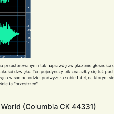
cia przesterowanym i tak naprawdę zwiększenie głośności ca
akości dźwięku. Ten pojedynczy pik znalazłby się tuż p
ąca w samochodzie, podwyższa sobie fotel, na którym siedz
nie ta "przestrzeń".
l World (Columbia CK 44331)