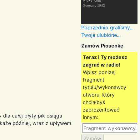
Ricky King
Germany
1982
Poprzednio graliśmy...
Twoje ulubione...
Zamów Piosenkę
Teraz i Ty możesz
zagrać w radio!
Wpisz poniżej
fragment
tytułu/wykonawcy
utworu, który
chciałbyś
zaprezentować
dla całej płyty pik osiąga
innym:
 okaże później, wraz z upływem