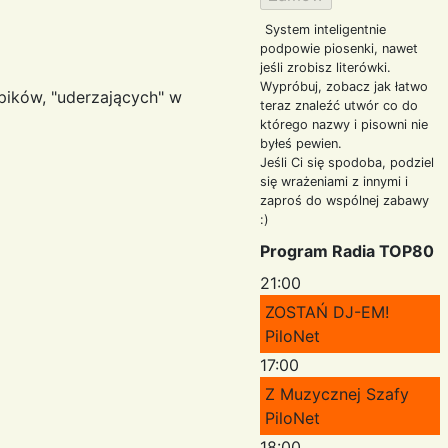
System inteligentnie
podpowie piosenki, nawet
jeśli zrobisz literówki.
Wypróbuj, zobacz jak łatwo
 pików, "uderzających" w
teraz znaleźć utwór co do
którego nazwy i pisowni nie
byłeś pewien.
Jeśli Ci się spodoba, podziel
się wrażeniami z innymi i
zaproś do wspólnej zabawy
:)
Program Radia TOP80
21:00
ZOSTAŃ DJ-EM!
PiloNet
17:00
Z Muzycznej Szafy
PiloNet
18:00