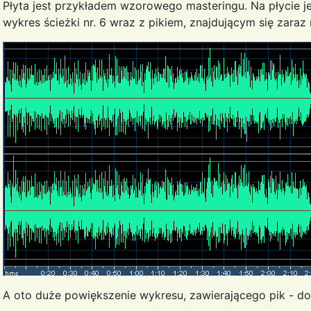
Płyta jest przykładem wzorowego masteringu. Na płycie jes
wykres ścieżki nr. 6 wraz z pikiem, znajdującym się zara
A oto duże powiększenie wykresu, zawierającego pik - dow