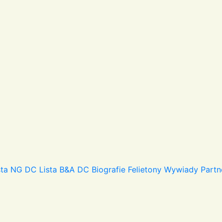
sta NG DC
Lista B&A DC
Biografie
Felietony
Wywiady
Partn