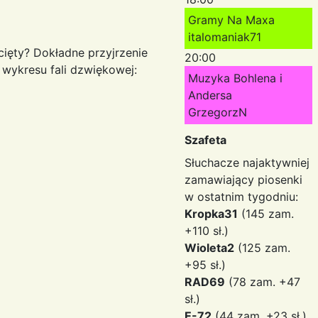
Gramy Na Maxa
italomaniak71
cięty? Dokładne przyjrzenie
20:00
 wykresu fali dzwiękowej:
Muzyka Bohlena i
Andersa
GrzegorzN
Szafeta
Słuchacze najaktywniej
zamawiający piosenki
w ostatnim tygodniu:
Kropka31
(145 zam.
+110 sł.)
Wioleta2
(125 zam.
+95 sł.)
RAD69
(78 zam. +47
sł.)
E-72
(44 zam. +23 sł.)