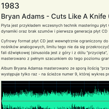
1983
Bryan Adams - Cuts Like A Knif
Plyta jest przykładem wczesnych technik masteringu płyt
dynamiki oraz brak szumów i pierwsza generacja płyt CD 
Cyfrowy format płyt CD jest wewnętrznie ograniczony do 
nośników analogowych, limitu tego nie da się przekroczy
fali dźwiękowej (sinusoida jest z góry i z dólu "przyci
masterowano z pełnym szacunkiem do tego poziomu granic
Album Bryana Adamsa masterowano ze sporą ilością "przes
występuje tylko raz - na ścieżce numer 9, której wykres p