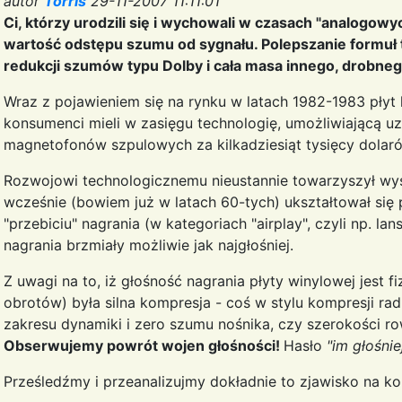
autor
Torris
29-11-2007 11:11:01
Ci, którzy urodzili się i wychowali w czasach "analogowy
wartość odstępu szumu od sygnału. Polepszanie formuł 
redukcji szumów typu Dolby i cała masa innego, drobneg
Wraz z pojawieniem się na rynku w latach 1982-1983 pły
konsumenci mieli w zasięgu technologię, umożliwiającą uz
magnetofonów szpulowych za kilkadziesiąt tysięcy dolaró
Rozwojowi technologicznemu nieustannie towarzyszył wy
wcześnie (bowiem już w latach 60-tych) ukształtował się
"przebiciu" nagrania (w kategoriach "airplay", czyli np. l
nagrania brzmiały możliwie jak najgłośniej.
Z uwagi na to, iż głośność nagrania płyty winylowej jest 
obrotów) była silna kompresja - coś w stylu kompresji r
zakresu dynamiki i zero szumu nośnika, czy szerokości ro
Obserwujemy powrót wojen głośności!
Hasło
"im głośnie
Prześledźmy i przeanalizujmy dokładnie to zjawisko na k