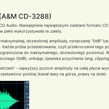
e (A&M CD-3288)
 CD Audio. Niewątpliwie największymi zaletami formatu CD 
w pełni wykorzystywała te zalety.
maksymalnej, dozwolonej amplitudy, oznaczanej "0dB" lub
ć. Każda próba przesterowania, czyli przekroczenia tego 
ęta", ograniczona do maksymalnego, dozwolonego poziomu). 
znego (0dB), unikając zjawiska przycinania (ang.
clippin
trzeni" - najwyższy poziom amplitudy na całej płycie wyno
rzestawiono poniżej (kanał lewy na górze, prawy na dole):