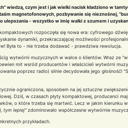
ch" wiedzą, czym jest i jak wielki nacisk kładziono w tam
taśm magnetofonowych, pozbywanie się nieznośnej, "bucz
o ulepszania - wszystko w imię walki z szumem i uzyskani
t kompaktowych rozpoczęła się nowa era: cyfrowego dźwię
yskanie dynamiki, przekraczającej możliwości profesjonaln
w! Była to - nie trzeba dodawać - prawdziwa rewolucja.
ścig wytwórni muzycznych w walce o klientów. Wraz ze "
 pewien mit wsród producentów i właścicieli wytwórni muz
ansowania poprzez radio) silnie decydowała jego głośność! "
fizycznie ograniczona, sposobem na jej sztuczne zwiększeni
adiowej. Dziś, w czasach płyty kompaktowej, producenci m
wków, o które trzeba się martwić. Lecz w jakim kierunku w
j, tym lepiej"
zdominowało współczesne wytwórnie muzycz
onkretnych przykładach.