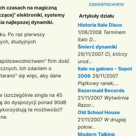
zaawansowane
tych czasach na magiczną
ącej" elektroniki, systemy
Artykuły działu
a najlepszej dynamiki.
Historia Italo Disco
1/06/2008
Terminem
ku. Po raz pierwszy
Italo D...
ych, studyjnych
Śmierć dynamiki
29/11/2007
Ci, którzy
współzawodnictwem" firm dość
urod...
ycznych. Ich zdaniem o
Italo na galowo - Sopot
Starano" się więc, aby dane
2006
29/11/2007
Piątkowy ranek,...
Razormaid Records
e (szczególnie singla na 45
21/11/2007
Wytwórnia
ają do dyspozycji ponad 90dB
Razor...
ykorzystują te możliwości?
Old School House
ne.
21/11/2007
W drugiej
połow...
Modern Talking