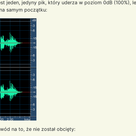
t jeden, jedyny pik, który uderza w poziom 0dB (100%), lec
z na samym początku:
ód na to, że nie został obcięty: