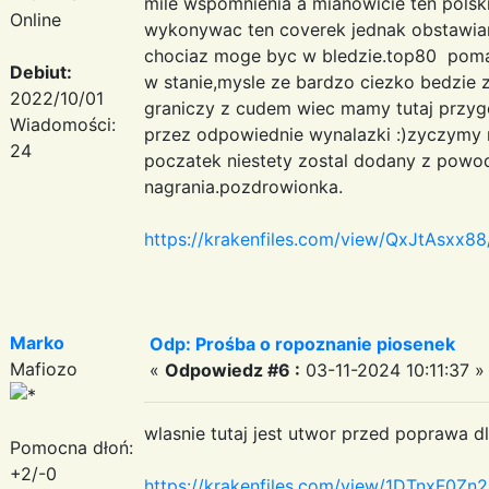
mile wspomnienia a mianowicie ten pols
Online
wykonywac ten coverek jednak obstawiam
chociaz moge byc w bledzie.top80 pomag
Debiut:
w stanie,mysle ze bardzo ciezko bedzie z
2022/10/01
graniczy z cudem wiec mamy tutaj przyg
Wiadomości:
przez odpowiednie wynalazki :)zyczymy 
24
poczatek niestety zostal dodany z pow
nagrania.pozdrowionka.
https://krakenfiles.com/view/QxJtAsxx88/
Marko
Odp: Prośba o ropoznanie piosenek
Mafiozo
«
Odpowiedz #6 :
03-11-2024 10:11:37 »
wlasnie tutaj jest utwor przed poprawa 
Pomocna dłoń:
+2/-0
https://krakenfiles.com/view/1DTnxF0Zn2/