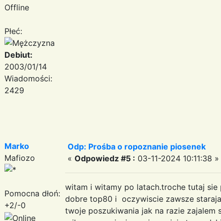
Offline
Płeć:
Debiut:
2003/01/14
Wiadomości:
2429
Marko
Odp: Prośba o ropoznanie piosenek
Mafiozo
«
Odpowiedz #5 :
03-11-2024 10:11:38 »
witam i witamy po latach.troche tutaj sie
Pomocna dłoń:
dobre top80 i oczywiscie zawsze stara
+2/-0
twoje poszukiwania jak na razie zajalem