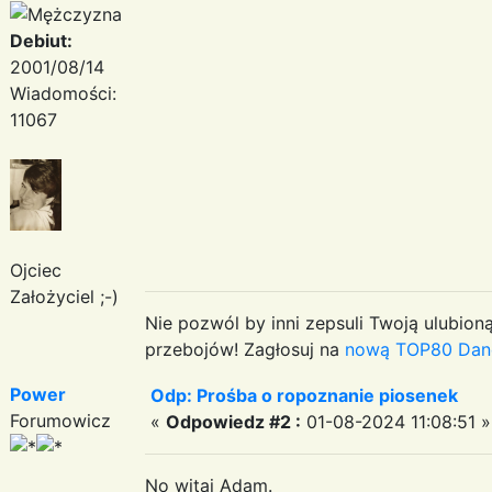
Debiut:
2001/08/14
Wiadomości:
11067
Ojciec
Założyciel ;-)
Nie pozwól by inni zepsuli Twoją ulubioną
przebojów! Zagłosuj na
nową TOP80 Dan
Power
Odp: Prośba o ropoznanie piosenek
Forumowicz
«
Odpowiedz #2 :
01-08-2024 11:08:51 »
No witaj Adam.