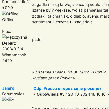
Pomocna dłoń:
Zagadki nie są łatwe, ale jedną udało sie
+0/-0
szanse były większe, wciąz pamiętam taki
zodiak, italomaniak, djdiablo, avena, mar
Offline
sentymentu jeszcze tu zagladają,
Płeć:
pzdr.
Debiut:
2003/01/14
Wiadomości:
2429
«
Ostatnia zmiana: 01-08-2024 11:08:02
wysłane przez Power
»
Jamro
Odp: Prośba o ropoznanie piosenek
Forumowicz
«
Odpowiedz #3 :
20-10-2024 18:10:16 »
"mam nadzieję że z sentymentu jeszcze tu