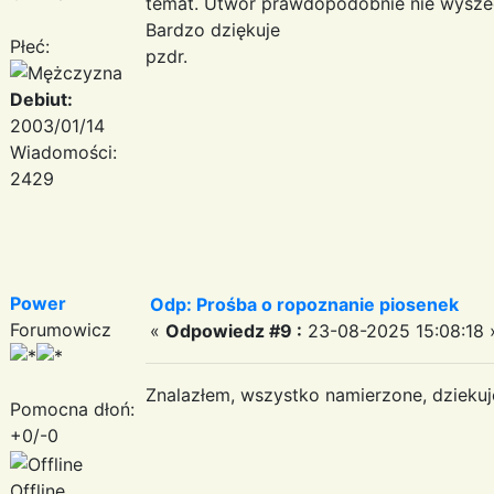
temat. Utwór prawdopodobnie nie wyszedł 
Bardzo dziękuje
Płeć:
pzdr.
Debiut:
2003/01/14
Wiadomości:
2429
Power
Odp: Prośba o ropoznanie piosenek
Forumowicz
«
Odpowiedz #9 :
23-08-2025 15:08:18 
Znalazłem, wszystko namierzone, dzieku
Pomocna dłoń:
+0/-0
Offline