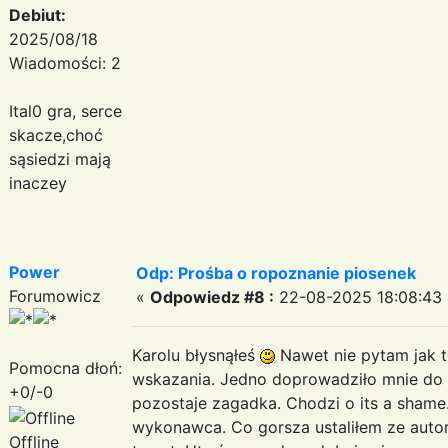
Debiut:
2025/08/18
Wiadomości: 2
Ital0 gra, serce
skacze,choć
sąsiedzi mają
inaczey
Power
Odp: Prośba o ropoznanie piosenek
Forumowicz
«
Odpowiedz #8 :
22-08-2025 18:08:43 
Karolu błysnąłeś
Nawet nie pytam jak to
Pomocna dłoń:
wskazania. Jedno doprowadziło mnie do p
+0/-0
pozostaje zagadka. Chodzi o its a shame. 
wykonawca. Co gorsza ustaliłem ze autor 
Offline