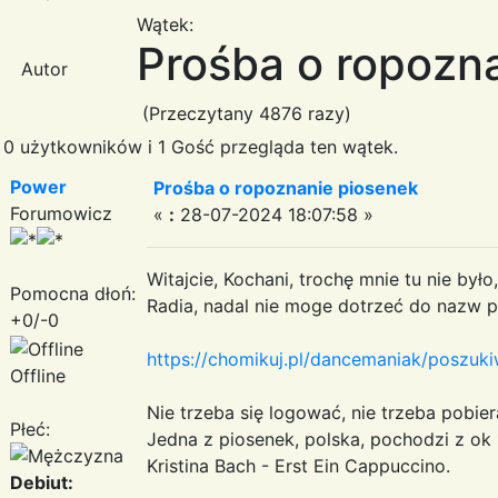
Wątek:
Prośba o ropozn
Autor
(Przeczytany 4876 razy)
0 użytkowników i 1 Gość przegląda ten wątek.
Power
Prośba o ropoznanie piosenek
Forumowicz
«
:
28-07-2024 18:07:58 »
Witajcie, Kochani, trochę mnie tu nie był
Pomocna dłoń:
Radia, nadal nie moge dotrzeć do nazw pi
+0/-0
https://chomikuj.pl/dancemaniak/poszuk
Offline
Nie trzeba się logować, nie trzeba pobier
Płeć:
Jedna z piosenek, polska, pochodzi z ok 
Kristina Bach - Erst Ein Cappuccino.
Debiut: