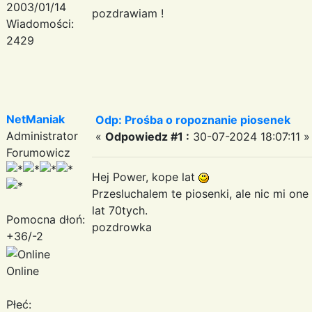
2003/01/14
pozdrawiam !
Wiadomości:
2429
NetManiak
Odp: Prośba o ropoznanie piosenek
Administrator
«
Odpowiedz #1 :
30-07-2024 18:07:11 »
Forumowicz
Hej Power, kope lat
Przesluchalem te piosenki, ale nic mi o
lat 70tych.
Pomocna dłoń:
pozdrowka
+36/-2
Online
Płeć: