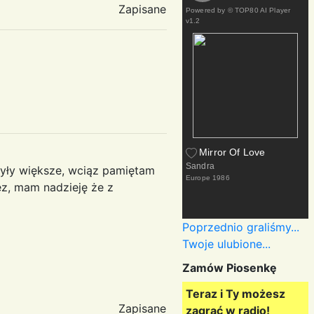
Zapisane
Powered by
© TOP80 AI Player
v1.2
Mirror Of Love
Sandra
 były większe, wciąz pamiętam
Europe
1986
nez, mam nadzieję że z
Poprzednio graliśmy...
Twoje ulubione...
Zamów Piosenkę
Teraz i Ty możesz
Zapisane
zagrać w radio!