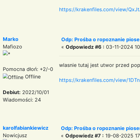
https://krakenfiles.com/view/QxJt
Marko
Odp: Prośba o ropoznanie pios
Mafiozo
«
Odpowiedz #6 :
03-11-2024 10:
wlasnie tutaj jest utwor przed p
Pomocna dłoń: +2/-0
Offline
https://krakenfiles.com/view/1DTn
Debiut:
2022/10/01
Wiadomości: 24
karolfabiankiewicz
Odp: Prośba o ropoznanie pios
Nowicjusz
«
Odpowiedz #7 :
19-08-2025 17