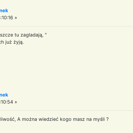
enek
:10:16 »
szcze tu zagladają, "
 już żyją.
enek
:10:54 »
żliwość, A można wiedzieć kogo masz na myśli ?