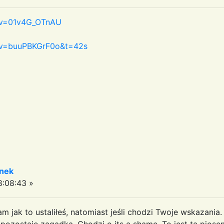
?v=01v4G_OTnAU
?v=buuPBKGrF0o&t=42s
enek
:08:43 »
m jak to ustaliłeś, natomiast jeśli chodzi Twoje wskazani
 pozostaje zagadka. Chodzi o its a shame. To jest ta pios