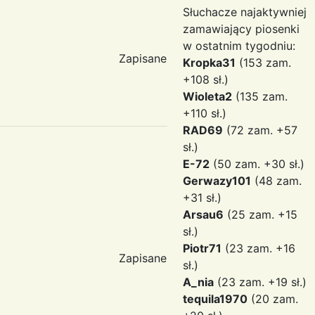
Słuchacze najaktywniej
zamawiający piosenki
w ostatnim tygodniu:
Zapisane
Kropka31
(153 zam.
+108 sł.)
Wioleta2
(135 zam.
+110 sł.)
RAD69
(72 zam. +57
sł.)
E-72
(50 zam. +30 sł.)
Gerwazy101
(48 zam.
+31 sł.)
Arsau6
(25 zam. +15
sł.)
Piotr71
(23 zam. +16
Zapisane
sł.)
A_nia
(23 zam. +19 sł.)
tequila1970
(20 zam.