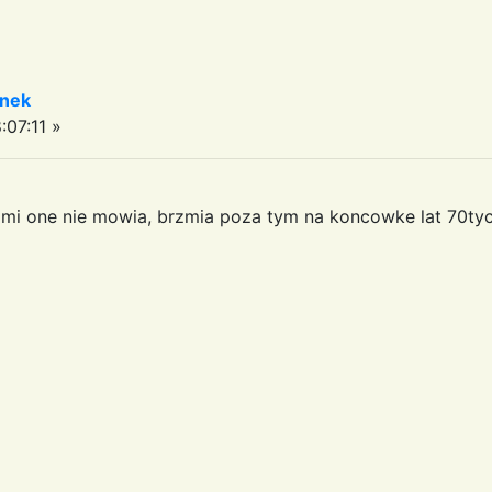
enek
07:11 »
c mi one nie mowia, brzmia poza tym na koncowke lat 70tyc