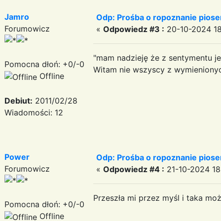
Jamro
Odp: Prośba o ropoznanie pios
Forumowicz
«
Odpowiedz #3 :
20-10-2024 18
"mam nadzieję że z sentymentu je
Pomocna dłoń: +0/-0
Witam nie wszyscy z wymienionych
Offline
Debiut:
2011/02/28
Wiadomości: 12
Power
Odp: Prośba o ropoznanie pios
Forumowicz
«
Odpowiedz #4 :
21-10-2024 18
Przeszła mi przez myśl i taka mo
Pomocna dłoń: +0/-0
Offline