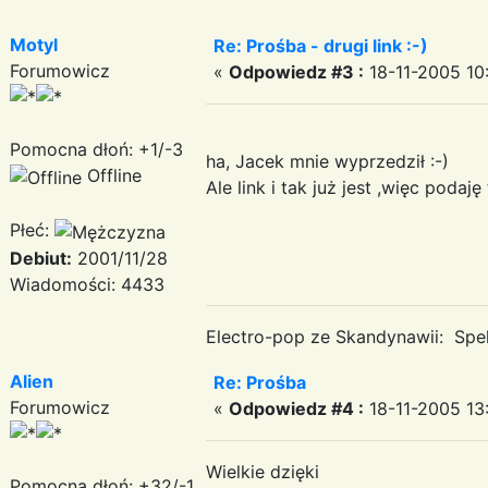
Motyl
Re: Prośba - drugi link :-)
Forumowicz
«
Odpowiedz #3 :
18-11-2005 10:
Pomocna dłoń: +1/-3
ha, Jacek mnie wyprzedził :-)
Offline
Ale link i tak już jest ,więc p
Płeć:
Debiut:
2001/11/28
Wiadomości: 4433
Electro-pop ze Skandynawii: Spek
Alien
Re: Prośba
Forumowicz
«
Odpowiedz #4 :
18-11-2005 13:
Wielkie dzięki
Pomocna dłoń: +32/-1