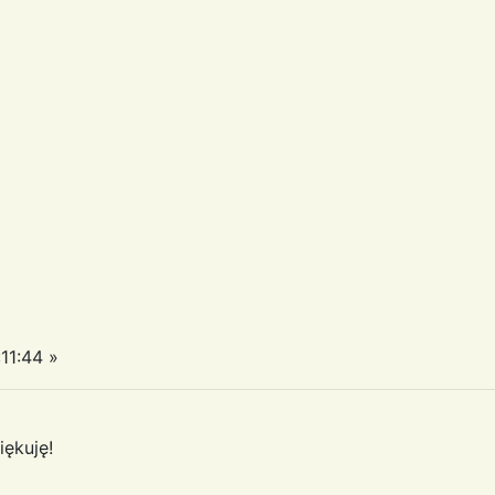
11:44 »
iękuję!