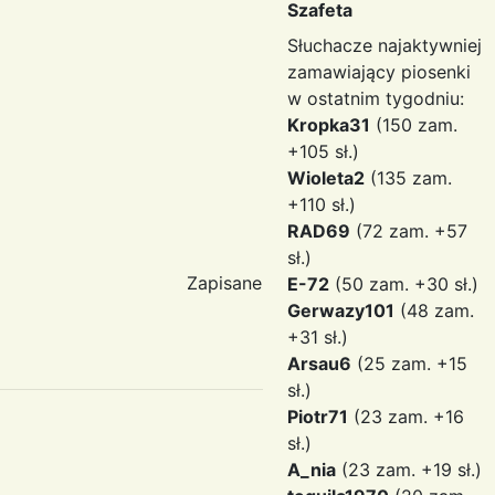
Szafeta
Słuchacze najaktywniej
zamawiający piosenki
w ostatnim tygodniu:
Kropka31
(150 zam.
+105 sł.)
Wioleta2
(135 zam.
+110 sł.)
RAD69
(72 zam. +57
sł.)
Zapisane
E-72
(50 zam. +30 sł.)
Gerwazy101
(48 zam.
+31 sł.)
Arsau6
(25 zam. +15
sł.)
Piotr71
(23 zam. +16
sł.)
A_nia
(23 zam. +19 sł.)