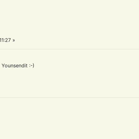
11:27 »
Younsendit :-)