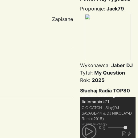
Proponuje:
Jack79
Zapisane
Wykonawca:
Jaber DJ
Tytuł:
My Question
Rok:
2025
Słuchaj Radia TOP80
Radio TOP80 - gra
Italomaniak71
C.C.CATCH - Stay(DJ
SAVAGE-44 & DJ NIKOLAY-D
Remix 2015)
28 (56) słuchaczy