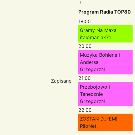
:)
Program Radia TOP80
18:00
Gramy Na Maxa
italomaniak71
20:00
Muzyka Bohlena i
Andersa
GrzegorzN
21:00
Zapisane
Przebojowo i
Tanecznie
GrzegorzN
22:00
ZOSTAŃ DJ-EM!
PiloNet