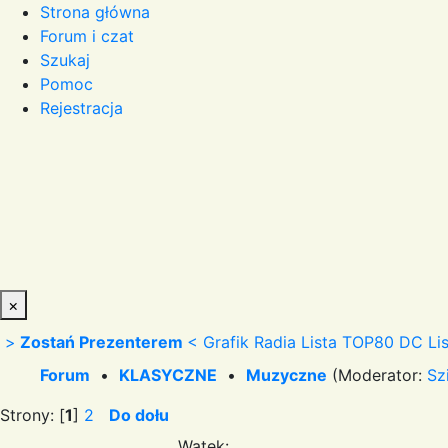
Strona główna
Forum i czat
Szukaj
Pomoc
Rejestracja
×
>
Zostań Prezenterem
<
Grafik Radia
Lista TOP80 DC
Li
Forum
•
KLASYCZNE
•
Muzyczne
(Moderator:
Sz
Strony: [
1
]
2
Do dołu
Wątek: