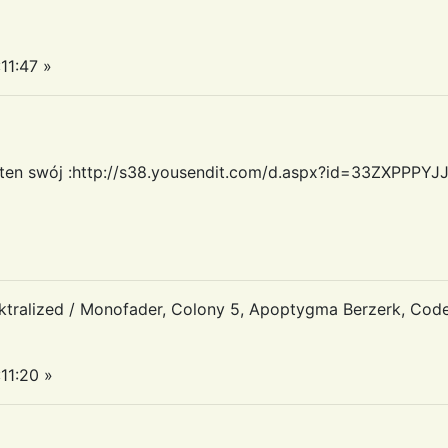
11:47 »
odaję ten swój :http://s38.yousendit.com/d.aspx?id=33ZXP
tralized / Monofader, Colony 5, Apoptygma Berzerk, Code
11:20 »