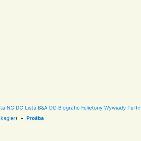
sta NG DC
Lista B&A DC
Biografie
Felietony
Wywiady
Partn
ikagier
) •
Prośba