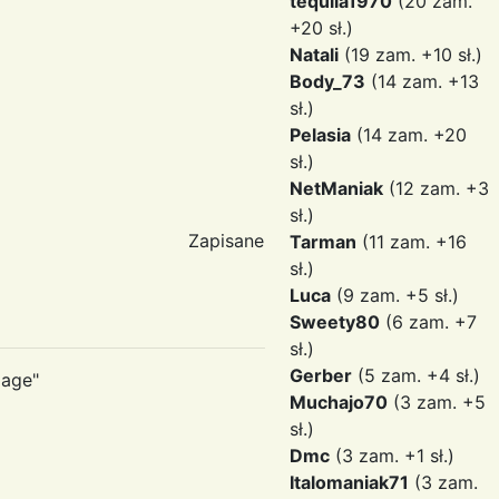
tequila1970
(20 zam.
+20 sł.)
Natali
(19 zam. +10 sł.)
Body_73
(14 zam. +13
sł.)
Pelasia
(14 zam. +20
sł.)
NetManiak
(12 zam. +3
sł.)
Zapisane
Tarman
(11 zam. +16
sł.)
Luca
(9 zam. +5 sł.)
Sweety80
(6 zam. +7
sł.)
Gerber
(5 zam. +4 sł.)
lage"
Muchajo70
(3 zam. +5
sł.)
Dmc
(3 zam. +1 sł.)
Italomaniak71
(3 zam.