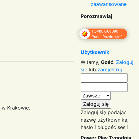
zaawansowane
Porozmawiaj
TOP80 GG: 890
Panel Pozdrowień
Użytkownik
Witamy,
Gość
.
Zaloguj
się
lub
zarejestruj
.
 w Krakowie.
Zaloguj się podając
nazwę użytkownika,
hasło i długość sesji
Power Play Tygodnia