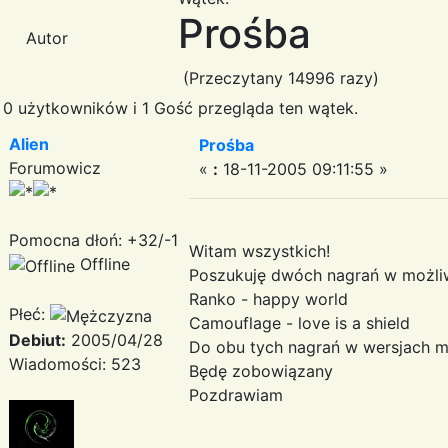
Prośba
Autor
(Przeczytany 14996 razy)
0 użytkowników i 1 Gość przegląda ten wątek.
Alien
Prośba
Forumowicz
«
:
18-11-2005 09:11:55 »
Pomocna dłoń: +32/-1
Witam wszystkich!
Offline
Poszukuję dwóch nagrań w możliw
Ranko - happy world
Płeć:
Camouflage - love is a shield
Debiut:
2005/04/28
Do obu tych nagrań w wersjach 
Wiadomości: 523
Będę zobowiązany
Pozdrawiam