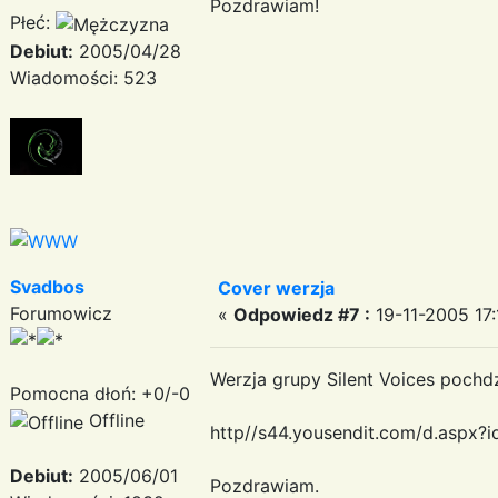
Pozdrawiam!
Płeć:
Debiut:
2005/04/28
Wiadomości: 523
Svadbos
Cover werzja
Forumowicz
«
Odpowiedz #7 :
19-11-2005 17:
Werzja grupy Silent Voices poch
Pomocna dłoń: +0/-0
Offline
http//s44.yousendit.com/d.as
Debiut:
2005/06/01
Pozdrawiam.