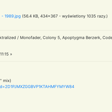
 - 1989.jpg
(56.4 KB, 434x367 - wyświetlony 1035 razy.)
tralized / Monofader, Colony 5, Apoptygma Berzerk, Code
11:15 »
' mix)
spx?id=2D1PJMXZGGBVP1KTAHMFYMYW84