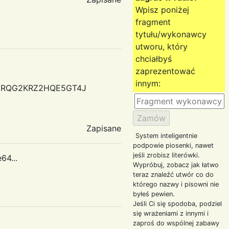
Wpisz poniżej
fragment
tytułu/wykonawcy
utworu, który
chciałbyś
zaprezentować
innym:
PPYJJRQG2KRZ2HQE5GT4J
Zapisane
System inteligentnie
podpowie piosenki, nawet
jeśli zrobisz literówki.
64...
Wypróbuj, zobacz jak łatwo
teraz znaleźć utwór co do
którego nazwy i pisowni nie
byłeś pewien.
Jeśli Ci się spodoba, podziel
się wrażeniami z innymi i
zaproś do wspólnej zabawy