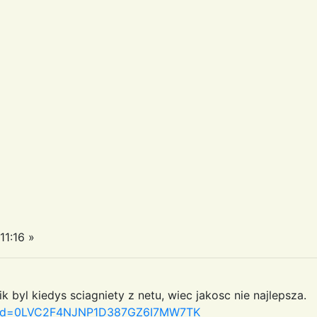
11:16 »
 byl kiedys sciagniety z netu, wiec jakosc nie najlepsza.
px?id=0LVC2F4NJNP1D387GZ6I7MW7TK