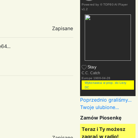
Powered by
© TOP80 AI Player
v1.2
Zapisane
64...
Stay
C.C. Catch
Europe
1986-04-28
Wykonawca w prop. do Listy
DC
Poprzednio graliśmy...
Twoje ulubione...
Zamów Piosenkę
Teraz i Ty możesz
zagrać w radio!
Zapisane