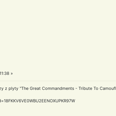
11:38 »
dzy z plyty "The Great Commandments - Tribute To Camouf
px?id=18FKKV6VE0WBU2EENOXUPKR97W