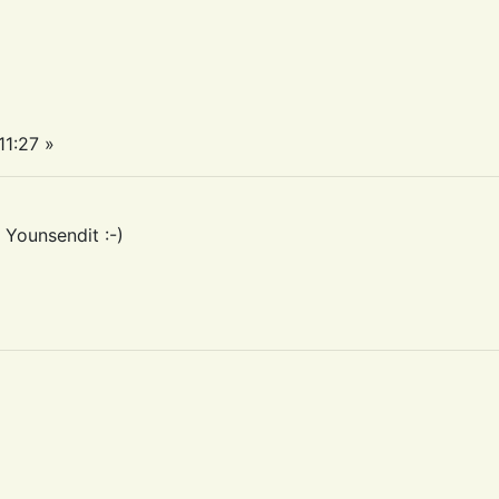
11:27 »
Younsendit :-)