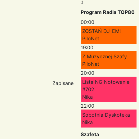
:)
Program Radia TOP80
00:00
ZOSTAŃ DJ-EM!
PiloNet
19:00
Z Muzycznej Szafy
PiloNet
20:00
Lista NG Notowanie
Zapisane
#702
Nika
22:00
Sobotnia Dyskoteka
Nika
Szafeta