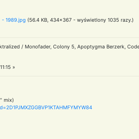
 - 1989.jpg
(56.4 KB, 434x367 - wyświetlony 1035 razy.)
tralized / Monofader, Colony 5, Apoptygma Berzerk, Code
11:15 »
' mix)
spx?id=2D1PJMXZGGBVP1KTAHMFYMYW84