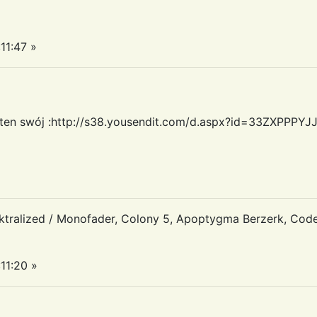
11:47 »
odaję ten swój :http://s38.yousendit.com/d.aspx?id=33ZXP
tralized / Monofader, Colony 5, Apoptygma Berzerk, Code
11:20 »