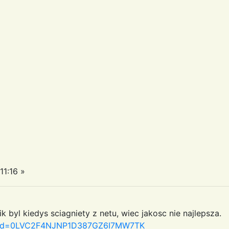
11:16 »
 byl kiedys sciagniety z netu, wiec jakosc nie najlepsza.
px?id=0LVC2F4NJNP1D387GZ6I7MW7TK