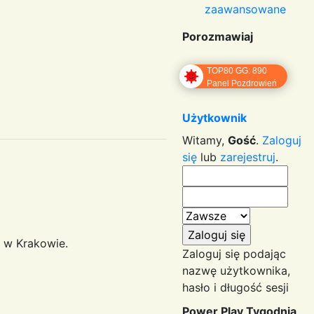
zaawansowane
Porozmawiaj
TOP80 GG: 890
Panel Pozdrowień
Użytkownik
Witamy,
Gość
.
Zaloguj
się
lub
zarejestruj
.
 w Krakowie.
Zaloguj się podając
nazwę użytkownika,
hasło i długość sesji
Power Play Tygodnia