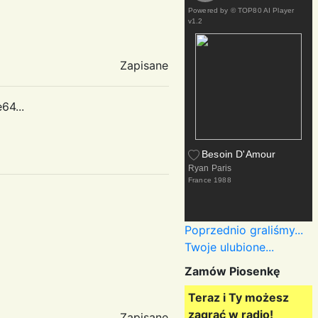
Powered by
© TOP80 AI Player
v1.2
Zapisane
64...
Besoin D'Amour
Ryan Paris
France
1988
Poprzednio graliśmy...
Twoje ulubione...
Zamów Piosenkę
Teraz i Ty możesz
zagrać w radio!
Zapisane