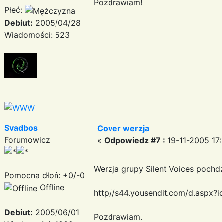
Pozdrawiam!
Płeć:
Debiut:
2005/04/28
Wiadomości: 523
Svadbos
Cover werzja
Forumowicz
«
Odpowiedz #7 :
19-11-2005 17:
Werzja grupy Silent Voices poch
Pomocna dłoń: +0/-0
Offline
http//s44.yousendit.com/d.as
Debiut:
2005/06/01
Pozdrawiam.