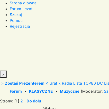
Strona główna
Forum i czat
Szukaj
Pomoc
Rejestracja
×
>
Zostań Prezenterem
<
Grafik Radia
Lista TOP80 DC
Li
Forum
•
KLASYCZNE
•
Muzyczne
(Moderator:
Sz
Strony: [
1
]
2
Do dołu
Wątek: