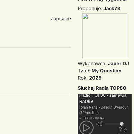
Proponuje:
Jack79
Zapisane
Wykonawca:
Jaber DJ
Tytuł:
My Question
Rok:
2025
Słuchaj Radia TOP80
Radio TOP80 - zamawia
RAD69
Ryan Paris - Besoin D'Amour
(7'' Version)
17 (56) słuchaczy