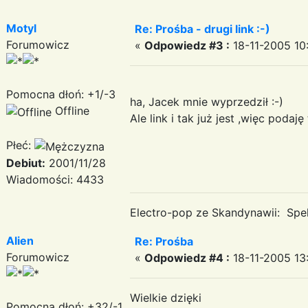
Motyl
Re: Prośba - drugi link :-)
Forumowicz
«
Odpowiedz #3 :
18-11-2005 10:
Pomocna dłoń: +1/-3
ha, Jacek mnie wyprzedził :-)
Offline
Ale link i tak już jest ,więc p
Płeć:
Debiut:
2001/11/28
Wiadomości: 4433
Electro-pop ze Skandynawii: Spek
Alien
Re: Prośba
Forumowicz
«
Odpowiedz #4 :
18-11-2005 13:
Wielkie dzięki
Pomocna dłoń: +32/-1