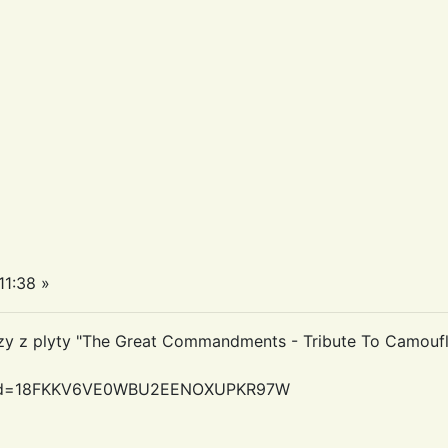
11:38 »
dzy z plyty "The Great Commandments - Tribute To Camouf
px?id=18FKKV6VE0WBU2EENOXUPKR97W