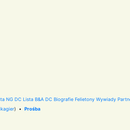
sta NG DC
Lista B&A DC
Biografie
Felietony
Wywiady
Partn
ikagier
) •
Prośba