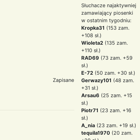
Słuchacze najaktywniej
zamawiający piosenki
w ostatnim tygodniu:
Kropka31
(153 zam.
+108 sł.)
Wioleta2
(135 zam.
+110 sł.)
RAD69
(73 zam. +59
sł.)
E-72
(50 zam. +30 sł.)
Zapisane
Gerwazy101
(48 zam.
+31 sł.)
Arsau6
(25 zam. +15
sł.)
Piotr71
(23 zam. +16
sł.)
A_nia
(23 zam. +19 sł.)
tequila1970
(20 zam.