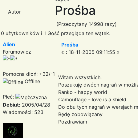
Prośba
Autor
(Przeczytany 14998 razy)
0 użytkowników i 1 Gość przegląda ten wątek.
Alien
Prośba
Forumowicz
«
:
18-11-2005 09:11:55 »
Pomocna dłoń: +32/-1
Witam wszystkich!
Offline
Poszukuję dwóch nagrań w możliw
Ranko - happy world
Płeć:
Camouflage - love is a shield
Debiut:
2005/04/28
Do obu tych nagrań w wersjach 
Wiadomości: 523
Będę zobowiązany
Pozdrawiam