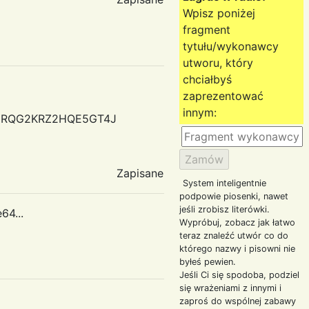
Wpisz poniżej
fragment
tytułu/wykonawcy
utworu, który
chciałbyś
zaprezentować
innym:
PPYJJRQG2KRZ2HQE5GT4J
Zapisane
System inteligentnie
podpowie piosenki, nawet
jeśli zrobisz literówki.
64...
Wypróbuj, zobacz jak łatwo
teraz znaleźć utwór co do
którego nazwy i pisowni nie
byłeś pewien.
Jeśli Ci się spodoba, podziel
się wrażeniami z innymi i
zaproś do wspólnej zabawy