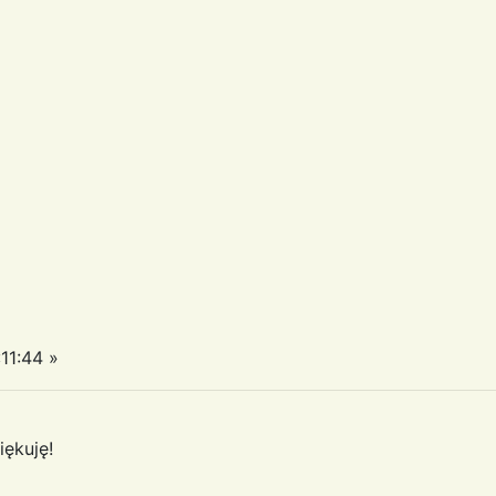
11:44 »
iękuję!