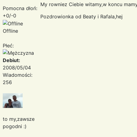
My rowniez Ciebie witamy,w koncu mamy
Pomocna dłoń:
+0/-0
Pozdrowionka od Beaty i Rafala,hej
Offline
Płeć:
Debiut:
2008/05/04
Wiadomości:
256
to my,zawsze
pogodni :)