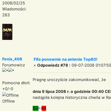
2008/02/25
Wiadomości:
283
Fenix_406
Fifa ponownie na antenie Top80!
Forumowicz
«
Odpowiedz #78 :
09-07-2008 01:07:50
Pragnę uroczyście zakomunikować, że
Pomocna dłoń:
+0/-0
dnia 9 lipca 2008 r. o godzinie 00:40 C
nastąpiła kolejna historyczna chwila w R
Offline
DJ
FI
FA