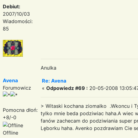
Debiut:
2007/10/03
Wiadomości:
85
Anulka
Avena
Re: Avena
Forumowicz
«
Odpowiedz #69 :
20-05-2008 13:05:4
> Witaski kochana ziomalko .Wkoncu i Ty 
Pomocna dłoń:
tylko mnie beda podziwiac haha.A wiec w
+8/-0
fanów zachecam do podziwiania super pre
Lęborku haha. Avenko pozdrawiam Cie serd
Offline