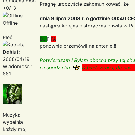
Pomocna dłoń:
Pragnę uroczyście zakomunikować, że
+0/-3
dnia 9 lipca 2008 r. o godzinie 00:40 C
Offline
nastąpiła kolejna historyczna chwila w R
Płeć:
DJ
FI
FA
ponownie przemówił na antenie!!!
Debiut:
2008/04/19
Potwierdzam ! Byłam obecna przy tej chwi
Wiadomości:
niespodzinka
DJFIFA wracaj do nas ..
881
Muzyka
wypełnia
każdy mój