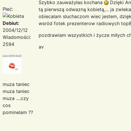
Szybko zauważyłas kochana
Dzięki An
Płeć:
tą pierwszą odwazną kobietą,... ja zwlek
obiecalam sluchaczom wiec jestem, dzięk
Debiut:
wsród fotek prezenterow radiowych top8
2004/12/12
pozdrawiam wszystkich i życze miłych c
Wiadomości:
2594
av
muza taniec
muza taniec
muza ....czy
cos
pominelam ??