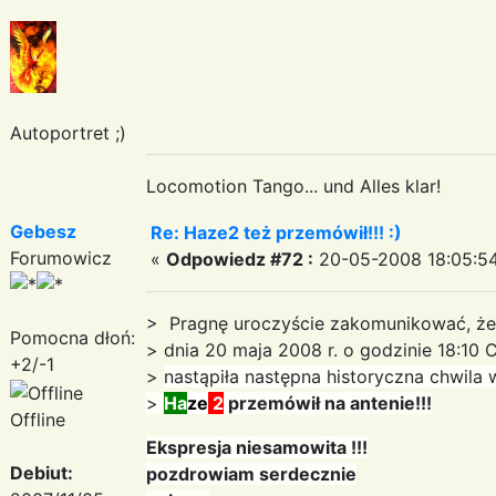
Autoportret ;)
Locomotion Tango... und Alles klar!
Gebesz
Re: Haze2 też przemówił!!! :)
Forumowicz
«
Odpowiedz #72 :
20-05-2008 18:05:54
> Pragnę uroczyście zakomunikować, że
Pomocna dłoń:
> dnia 20 maja 2008 r. o godzinie 18:10
+2/-1
>
nastąpiła następna historyczna chwila
>
Ha
ze
2
przemówił na antenie!!!
Offline
Ekspresja niesamowita !!!
Debiut:
pozdrowiam serdecznie