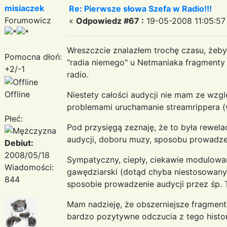
misiaczek
Re: Pierwsze słowa Szefa w Radio!!!
Forumowicz
«
Odpowiedz #67 :
19-05-2008 11:05:57
Wreszczcie znalazłem trochę czasu, żeb
Pomocna dłoń:
"radia niemego" u Netmaniaka fragmenty 
+2/-1
radio.
Offline
Niestety całości audycji nie mam ze wzgl
problemami uruchamanie streamrippera (wy
Płeć:
Pod przysięgą zeznaję, że to była rewel
audycji, doboru muzy, sposobu prowadzeni
Debiut:
2008/05/18
Sympatyczny, ciepły, ciekawie modulowan
Wiadomości:
gawędziarski (dotąd chyba niestosowany 
844
sposobie prowadzenie audycji przez śp.
Mam nadzieję, że obszerniejsze fragmenty
bardzo pozytywne odczucia z tego hist