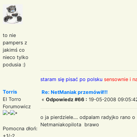
to nie
pampers z
jakimś co
nieco tylko
podusia :)
staram się pisać po polsku
sensownie i n
Torris
Re: NetManiak przemówił!!!
El Torro
«
Odpowiedz #66 :
19-05-2008 09:05:4
Forumowicz
o ja pierdziele.... odpalam radyjko rano 
Netmaniakopilota brawo
Pomocna dłoń:
+1/-2