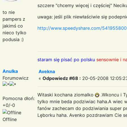
szczere "chcemy więcej i częściej" Necik
to nie
uwaga: jeśli plik niewłaściwie się podepn
pampers z
jakimś co
http://www.speedyshare.com/541955800
nieco tylko
podusia :)
staram się pisać po polsku
sensownie i n
Anulka
Avekna
Forumowicz
«
Odpowiedz #68 :
20-05-2008 12:05:2
Witaski kochana ziomalko
.Wkoncu i Ty
Pomocna dłoń:
tylko mnie beda podziwiac haha.A wiec w
+0/-0
fanów zachecam do podziwiania super pre
Lęborku haha. Avenko pozdrawiam Cie serd
Offline