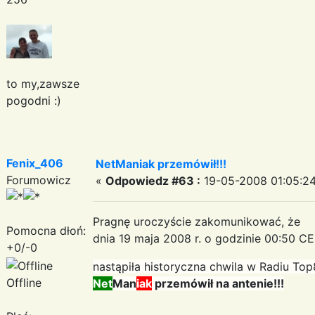
to my,zawsze
pogodni :)
Fenix_406
NetManiak przemówił!!!
Forumowicz
«
Odpowiedz #63 :
19-05-2008 01:05:24
Pragnę uroczyście zakomunikować, że
Pomocna dłoń:
dnia 19 maja 2008 r. o godzinie 00:50 C
+0/-0
nastąpiła historyczna chwila w Radiu To
Offline
Net
Man
iak
przemówił na antenie!!!