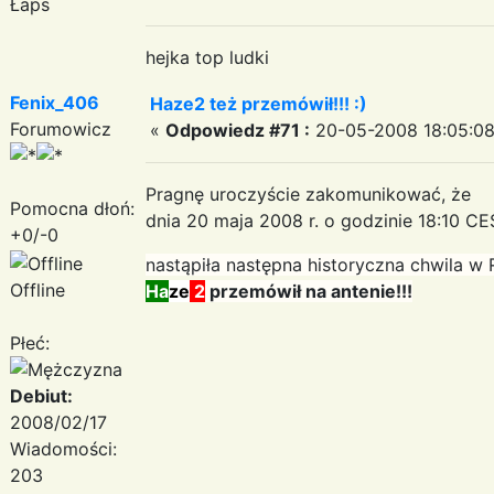
Łaps
hejka top ludki
Fenix_406
Haze2 też przemówił!!! :)
Forumowicz
«
Odpowiedz #71 :
20-05-2008 18:05:08
Pragnę uroczyście zakomunikować, że
Pomocna dłoń:
dnia 20 maja 2008 r. o godzinie 18:10 C
+0/-0
nastąpiła następna historyczna chwila w
Offline
Ha
ze
2
przemówił na antenie!!!
Płeć:
Debiut:
2008/02/17
Wiadomości:
203