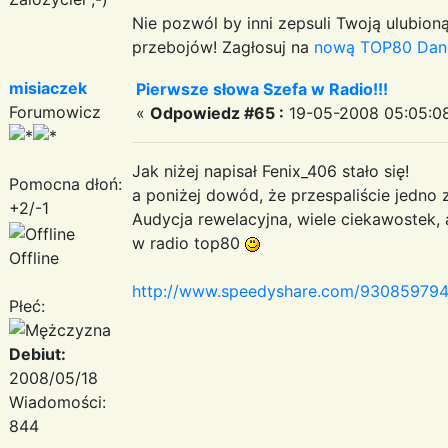
Nie pozwól by inni zepsuli Twoją ulubioną
przebojów! Zagłosuj na
nową TOP80 Dan
misiaczek
Pierwsze słowa Szefa w Radio!!!
Forumowicz
«
Odpowiedz #65 :
19-05-2008 05:05:0
Jak niżej napisał Fenix_406 stało się!
Pomocna dłoń:
a poniżej dowód, że przespaliście jedno
+2/-1
Audycja rewelacyjna, wiele ciekawostek
w radio top80
Offline
http://www.speedyshare.com/930859794
Płeć:
Debiut:
2008/05/18
Wiadomości:
844