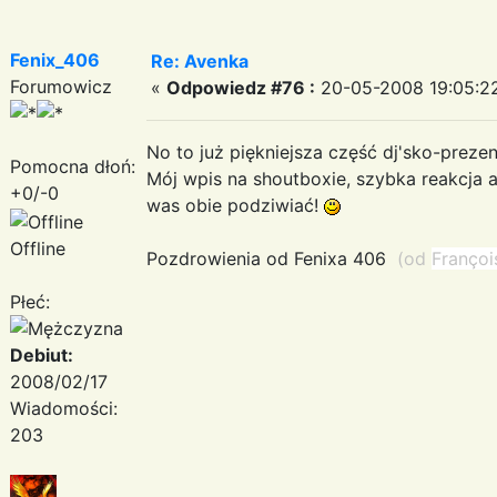
Fenix_406
Re: Avenka
Forumowicz
«
Odpowiedz #76 :
20-05-2008 19:05:2
No to już piękniejsza część dj'sko-preze
Pomocna dłoń:
Mój wpis na shoutboxie, szybka reakcja 
+0/-0
was obie podziwiać!
Offline
Pozdrowienia od Fenixa 406
(od
Françoi
Płeć:
Debiut:
2008/02/17
Wiadomości:
203