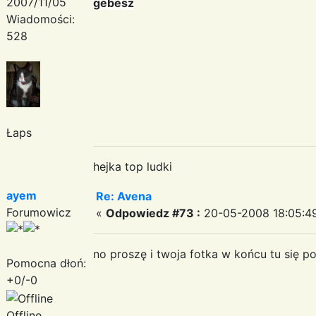
2007/11/05
gebesz
Wiadomości:
528
Łaps
hejka top ludki
ayem
Re: Avena
Forumowicz
«
Odpowiedz #73 :
20-05-2008 18:05:4
no proszę i twoja fotka w końcu tu się po
Pomocna dłoń:
+0/-0
Offline