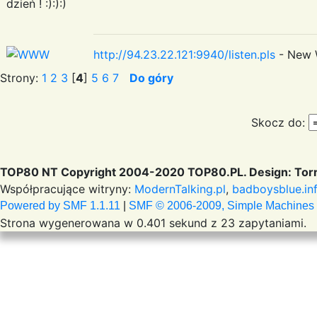
dzień ! :):):)
http://94.23.22.121:9940/listen.pls
- New 
Strony:
1
2
3
[
4
]
5
6
7
Do góry
Skocz do:
TOP80 NT Copyright 2004-2020 TOP80.PL. Design: Torr
Współpracujące witryny:
ModernTalking.pl
,
badboysblue.in
Powered by SMF 1.1.11
|
SMF © 2006-2009, Simple Machines
Strona wygenerowana w 0.401 sekund z 23 zapytaniami.