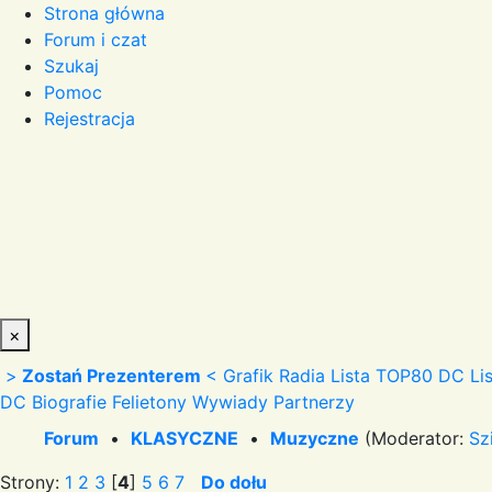
Strona główna
Forum i czat
Szukaj
Pomoc
Rejestracja
×
>
Zostań Prezenterem
<
Grafik Radia
Lista TOP80 DC
Li
DC
Biografie
Felietony
Wywiady
Partnerzy
Forum
•
KLASYCZNE
•
Muzyczne
(Moderator:
Sz
Strony:
1
2
3
[
4
]
5
6
7
Do dołu