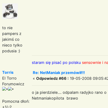
to nie
pampers z
jakimś co
nieco tylko
podusia :)
staram się pisać po polsku
sensownie i n
Torris
Re: NetManiak przemówił!!!
El Torro
«
Odpowiedz #66 :
19-05-2008 09:05:4
Forumowicz
o ja pierdziele.... odpalam radyjko rano 
Netmaniakopilota brawo
Pomocna dłoń:
+1/-2