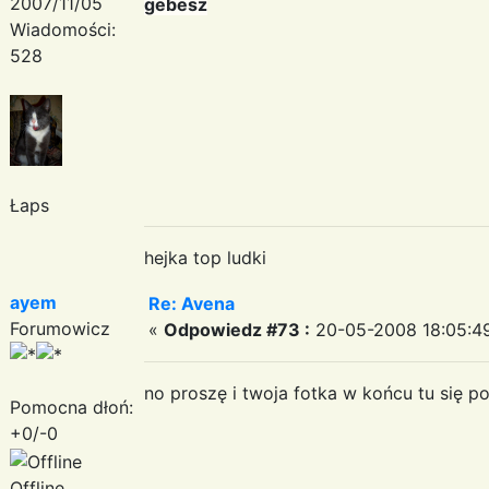
2007/11/05
gebesz
Wiadomości:
528
Łaps
hejka top ludki
ayem
Re: Avena
Forumowicz
«
Odpowiedz #73 :
20-05-2008 18:05:4
no proszę i twoja fotka w końcu tu się po
Pomocna dłoń:
+0/-0
Offline