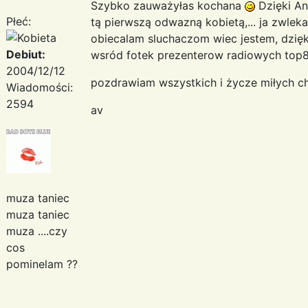
Szybko zauważyłas kochana
Dzięki An
Płeć:
tą pierwszą odwazną kobietą,... ja zwlek
obiecalam sluchaczom wiec jestem, dzięk
Debiut:
wsród fotek prezenterow radiowych top8
2004/12/12
pozdrawiam wszystkich i życze miłych c
Wiadomości:
2594
av
muza taniec
muza taniec
muza ....czy
cos
pominelam ??