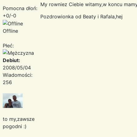
My rowniez Ciebie witamy,w koncu mamy
Pomocna dłoń:
+0/-0
Pozdrowionka od Beaty i Rafala,hej
Offline
Płeć:
Debiut:
2008/05/04
Wiadomości:
256
to my,zawsze
pogodni :)