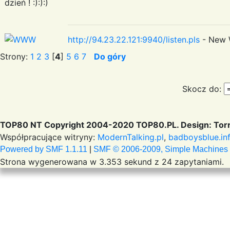
dzień ! :):):)
http://94.23.22.121:9940/listen.pls
- New 
Strony:
1
2
3
[
4
]
5
6
7
Do góry
Skocz do:
TOP80 NT Copyright 2004-2020 TOP80.PL. Design: Torr
Współpracujące witryny:
ModernTalking.pl
,
badboysblue.in
Powered by SMF 1.1.11
|
SMF © 2006-2009, Simple Machines
Strona wygenerowana w 3.353 sekund z 24 zapytaniami.