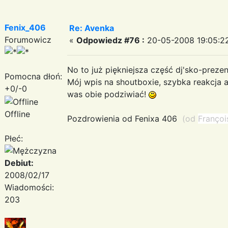
Fenix_406
Re: Avenka
Forumowicz
«
Odpowiedz #76 :
20-05-2008 19:05:2
No to już piękniejsza część dj'sko-preze
Pomocna dłoń:
Mój wpis na shoutboxie, szybka reakcja 
+0/-0
was obie podziwiać!
Offline
Pozdrowienia od Fenixa 406
(od
Françoi
Płeć:
Debiut:
2008/02/17
Wiadomości:
203