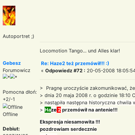
Autoportret ;)
Locomotion Tango... und Alles klar!
Gebesz
Re: Haze2 też przemówił!!! :)
Forumowicz
«
Odpowiedz #72 :
20-05-2008 18:05:54
> Pragnę uroczyście zakomunikować, że
Pomocna dłoń:
> dnia 20 maja 2008 r. o godzinie 18:10
+2/-1
>
nastąpiła następna historyczna chwila
>
Ha
ze
2
przemówił na antenie!!!
Offline
Ekspresja niesamowita !!!
Debiut:
pozdrowiam serdecznie