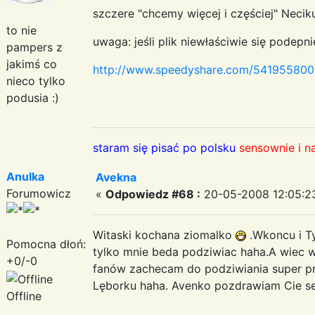
szczere "chcemy więcej i częściej" Necik
to nie
uwaga: jeśli plik niewłaściwie się podepn
pampers z
jakimś co
http://www.speedyshare.com/541955800
nieco tylko
podusia :)
staram się pisać po polsku
sensownie i n
Anulka
Avekna
Forumowicz
«
Odpowiedz #68 :
20-05-2008 12:05:2
Witaski kochana ziomalko
.Wkoncu i Ty
Pomocna dłoń:
tylko mnie beda podziwiac haha.A wiec w
+0/-0
fanów zachecam do podziwiania super pre
Lęborku haha. Avenko pozdrawiam Cie serd
Offline