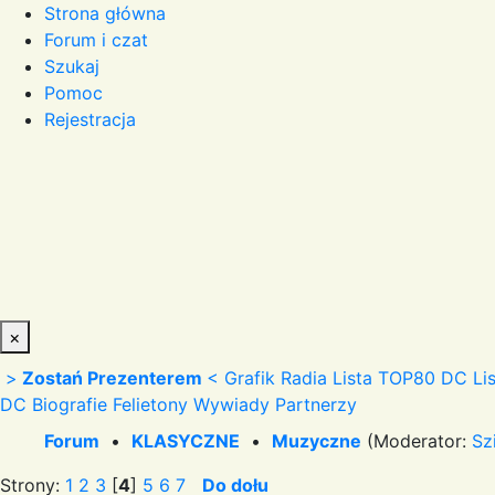
Strona główna
Forum i czat
Szukaj
Pomoc
Rejestracja
×
>
Zostań Prezenterem
<
Grafik Radia
Lista TOP80 DC
Li
DC
Biografie
Felietony
Wywiady
Partnerzy
Forum
•
KLASYCZNE
•
Muzyczne
(Moderator:
Sz
Strony:
1
2
3
[
4
]
5
6
7
Do dołu