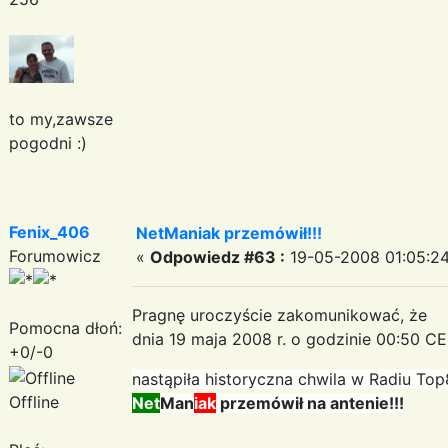
to my,zawsze
pogodni :)
Fenix_406
NetManiak przemówił!!!
Forumowicz
«
Odpowiedz #63 :
19-05-2008 01:05:24
Pragnę uroczyście zakomunikować, że
Pomocna dłoń:
dnia 19 maja 2008 r. o godzinie 00:50 C
+0/-0
nastąpiła historyczna chwila w Radiu To
Offline
Net
Man
iak
przemówił na antenie!!!