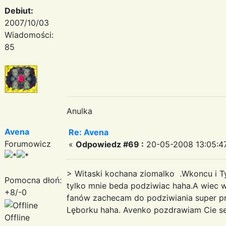
Debiut:
2007/10/03
Wiadomości:
85
Anulka
Avena
Re: Avena
Forumowicz
«
Odpowiedz #69 :
20-05-2008 13:05:4
> Witaski kochana ziomalko .Wkoncu i Ty 
Pomocna dłoń:
tylko mnie beda podziwiac haha.A wiec w
+8/-0
fanów zachecam do podziwiania super pre
Lęborku haha. Avenko pozdrawiam Cie serd
Offline