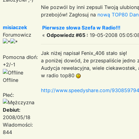
Nie pozwól by inni zepsuli Twoją ulubioną
przebojów! Zagłosuj na
nową TOP80 Dan
misiaczek
Pierwsze słowa Szefa w Radio!!!
Forumowicz
«
Odpowiedz #65 :
19-05-2008 05:05:0
Jak niżej napisał Fenix_406 stało się!
Pomocna dłoń:
a poniżej dowód, że przespaliście jedno
+2/-1
Audycja rewelacyjna, wiele ciekawostek
w radio top80
Offline
http://www.speedyshare.com/930859794
Płeć:
Debiut:
2008/05/18
Wiadomości:
844