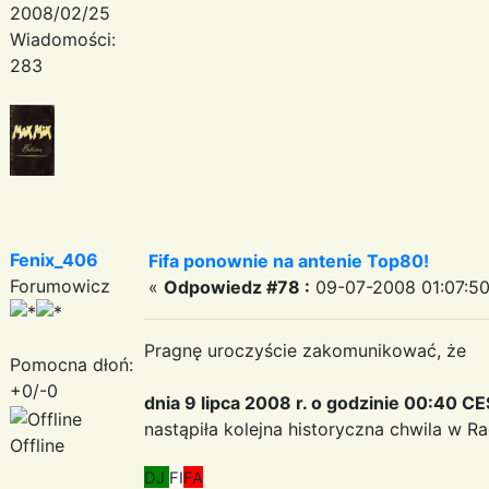
2008/02/25
Wiadomości:
283
Fenix_406
Fifa ponownie na antenie Top80!
Forumowicz
«
Odpowiedz #78 :
09-07-2008 01:07:50
Pragnę uroczyście zakomunikować, że
Pomocna dłoń:
+0/-0
dnia 9 lipca 2008 r. o godzinie 00:40 C
nastąpiła kolejna historyczna chwila w R
Offline
DJ
FI
FA