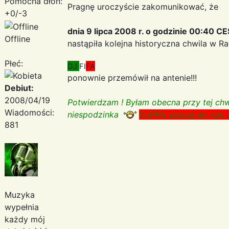
Pomocna dłoń:
Pragnę uroczyście zakomunikować, że
+0/-3
dnia 9 lipca 2008 r. o godzinie 00:40 C
Offline
nastąpiła kolejna historyczna chwila w R
Płeć:
DJ
FI
FA
ponownie przemówił na antenie!!!
Debiut:
2008/04/19
Potwierdzam ! Byłam obecna przy tej chwi
Wiadomości:
niespodzinka
DJFIFA wracaj do nas ..
881
Muzyka
wypełnia
każdy mój