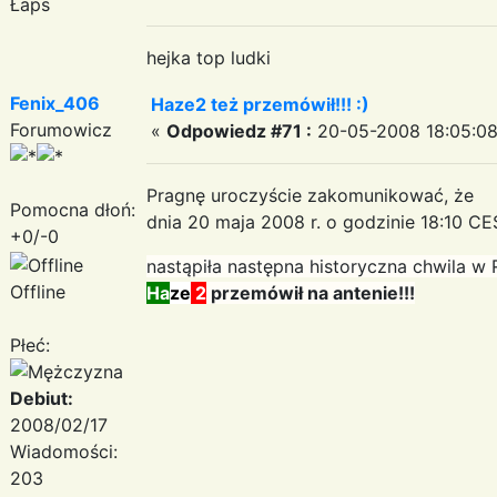
Łaps
hejka top ludki
Fenix_406
Haze2 też przemówił!!! :)
Forumowicz
«
Odpowiedz #71 :
20-05-2008 18:05:08
Pragnę uroczyście zakomunikować, że
Pomocna dłoń:
dnia 20 maja 2008 r. o godzinie 18:10 C
+0/-0
nastąpiła następna historyczna chwila w
Offline
Ha
ze
2
przemówił na antenie!!!
Płeć:
Debiut:
2008/02/17
Wiadomości:
203