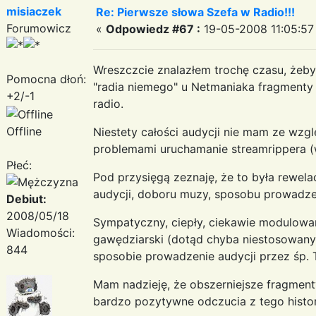
misiaczek
Re: Pierwsze słowa Szefa w Radio!!!
Forumowicz
«
Odpowiedz #67 :
19-05-2008 11:05:57
Wreszczcie znalazłem trochę czasu, żeb
Pomocna dłoń:
"radia niemego" u Netmaniaka fragmenty 
+2/-1
radio.
Offline
Niestety całości audycji nie mam ze wzgl
problemami uruchamanie streamrippera (wy
Płeć:
Pod przysięgą zeznaję, że to była rewel
audycji, doboru muzy, sposobu prowadzeni
Debiut:
2008/05/18
Sympatyczny, ciepły, ciekawie modulowan
Wiadomości:
gawędziarski (dotąd chyba niestosowany 
844
sposobie prowadzenie audycji przez śp.
Mam nadzieję, że obszerniejsze fragmenty
bardzo pozytywne odczucia z tego hist