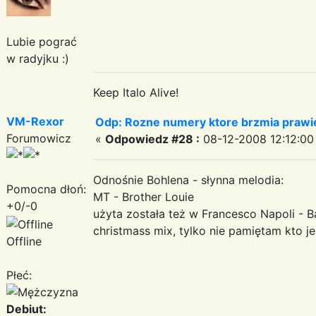
Lubie pograć
w radyjku :)
Keep Italo Alive!
VM-Rexor
Odp: Rozne numery ktore brzmia prawie
Forumowicz
«
Odpowiedz #28 :
08-12-2008 12:12:00
Odnośnie Bohlena - słynna melodia:
Pomocna dłoń:
MT - Brother Louie
+0/-0
użyta została też w Francesco Napoli - Ball
christmass mix, tylko nie pamiętam kto 
Offline
Płeć:
Debiut: