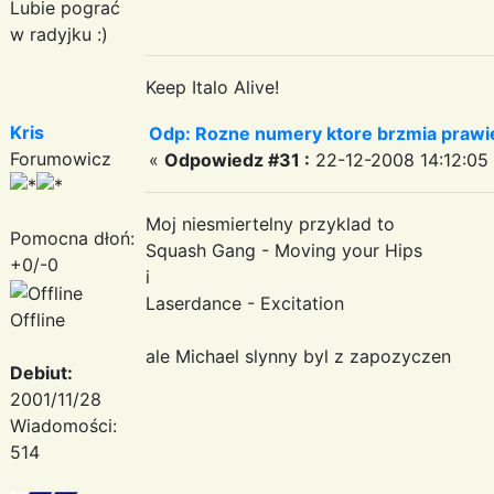
Lubie pograć
w radyjku :)
Keep Italo Alive!
Kris
Odp: Rozne numery ktore brzmia prawie
Forumowicz
«
Odpowiedz #31 :
22-12-2008 14:12:05
Moj niesmiertelny przyklad to
Pomocna dłoń:
Squash Gang - Moving your Hips
+0/-0
i
Laserdance - Excitation
Offline
ale Michael slynny byl z zapozyczen
Debiut:
2001/11/28
Wiadomości:
514