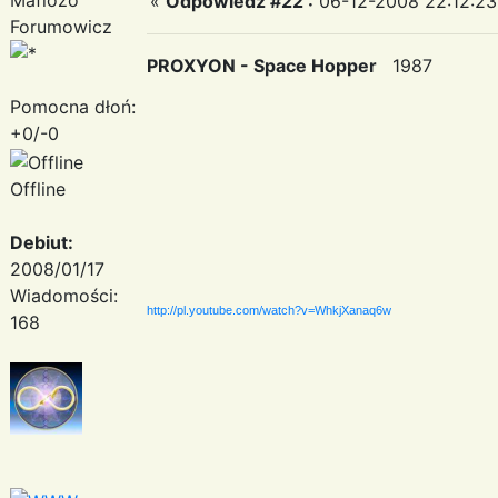
«
Odpowiedz #22 :
06-12-2008 22:12:23
Forumowicz
PROXYON - Space Hopper
1987
Pomocna dłoń:
+0/-0
Offline
Debiut:
2008/01/17
Wiadomości:
http://pl.youtube.com/watch?v=WhkjXanaq6w
168