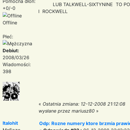
Pomocna dłoń:
LUB TALKWELL-SIXTYNINE TO POL
+0/-0
I ROCKWELL
Offline
Płeć:
Debiut:
2008/03/26
Wiadomości:
398
«
Ostatnia zmiana: 12-12-2008 21:12:08
wysłane przez mariusz80
»
Italohit
Odp: Rozne numery ktore brzmia prawie
Mafiozo