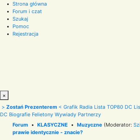
Strona główna
Forum i czat
Szukaj
Pomoc
Rejestracja
×
>
Zostań Prezenterem
<
Grafik Radia
Lista TOP80 DC
Li
DC
Biografie
Felietony
Wywiady
Partnerzy
Forum
•
KLASYCZNE
•
Muzyczne
(Moderator:
Sz
prawie identycznie - znacie?