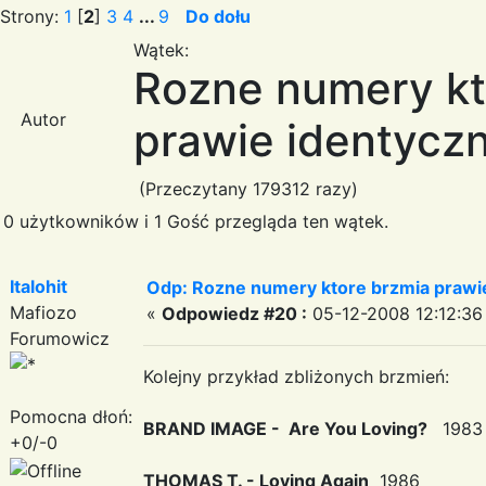
Strony:
1
[
2
]
3
4
...
9
Do dołu
Wątek:
Rozne numery kt
Autor
prawie identyczn
(Przeczytany 179312 razy)
0 użytkowników i 1 Gość przegląda ten wątek.
Italohit
Odp: Rozne numery ktore brzmia prawie
Mafiozo
«
Odpowiedz #20 :
05-12-2008 12:12:36
Forumowicz
Kolejny przykład zbliżonych brzmień:
Pomocna dłoń:
BRAND IMAGE - Are You Loving?
1983
+0/-0
THOMAS T. - Loving Again
1986