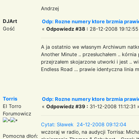
Andrzej
DJArt
Odp: Rozne numery ktore brzmia prawie
Gość
«
Odpowiedz #38 :
28-12-2008 19:12:55
A ja ostatnio we własnym Archiwum natkn
Another Minute .. przesłuchałem .. kórnia p
przejrzałem skojarzone utworki i jest .. wi
Endless Road ... prawie identyczna linia
Torris
Odp: Rozne numery ktore brzmia prawie
El Torro
«
Odpowiedz #39 :
31-12-2008 11:12:31 
Forumowicz
Cytat: Sławek 24-12-2008 09:12:04
wczoraj w radio, na audycji Torrisa: Mich
Pomocna dłoń: