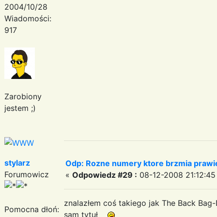
2004/10/28
Wiadomości:
917
Zarobiony
jestem ;)
stylarz
Odp: Rozne numery ktore brzmia prawie
Forumowicz
«
Odpowiedz #29 :
08-12-2008 21:12:45
znalazłem coś takiego jak The Back Bag-Da
Pomocna dłoń:
sam tytuł