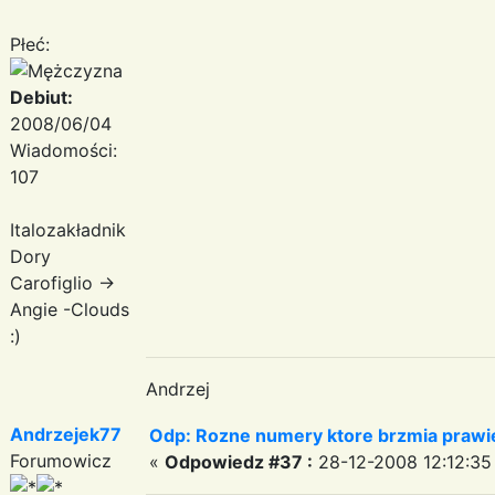
Płeć:
Debiut:
2008/06/04
Wiadomości:
107
Italozakładnik
Dory
Carofiglio ->
Angie -Clouds
:)
Andrzej
Andrzejek77
Odp: Rozne numery ktore brzmia prawie
Forumowicz
«
Odpowiedz #37 :
28-12-2008 12:12:35