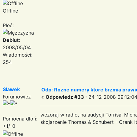
Offline
Płeć:
Debiut:
2008/05/04
Wiadomości:
254
Sławek
Odp: Rozne numery ktore brzmia prawie
Forumowicz
«
Odpowiedz #33 :
24-12-2008 09:12:04
wczoraj w radio, na audycji Torrisa: Mich
Pomocna dłoń:
skojarzenie Thomas & Schubert - Crank I
+1/-0