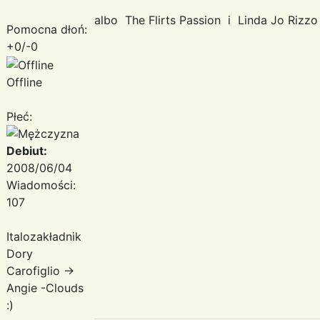
albo The Flirts Passion i Linda Jo Riz
Pomocna dłoń:
+0/-0
Offline
Płeć:
Debiut:
2008/06/04
Wiadomości:
107
Italozakładnik
Dory
Carofiglio ->
Angie -Clouds
:)