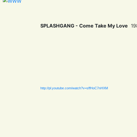
SPLASHGANG - Come Take My Love
19
http://pl.youtube.com/watch?v=sffHoC7nHXM