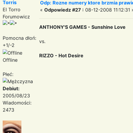
Torris
Odp: Rozne numery ktore brzmia prawie
El Torro
«
Odpowiedz #27 :
08-12-2008 11:12:31 
Forumowicz
ANTHONY'S GAMES - Sunshine Love
Pomocna dłoń:
vs.
+1/-2
RIZZO - Hot Desire
Offline
Płeć:
Debiut:
2005/08/23
Wiadomości:
2473