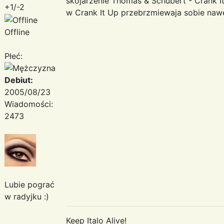
skojarzenie Thomas & Schubert - Crank I
+1/-2
w Crank It Up przebrzmiewaja sobie na
Offline
Płeć:
Debiut:
2005/08/23
Wiadomości:
2473
Lubie pograć
w radyjku :)
Keep Italo Alive!