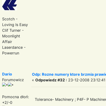
Scotch -
Loving Is Easy
Clif Turner -
Moonlight
Affair
Laserdance -
Powerrun
Dario
Odp: Rozne numery ktore brzmia prawie
Forumowicz
«
Odpowiedz #32 :
23-12-2008 23:12:41
Pomocna dłoń:
Tolerance- Machinery ; P4F- P Machiner
+2/-0