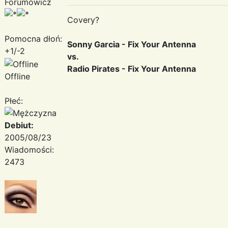
Forumowicz
Covery?
Pomocna dłoń:
Sonny Garcia - Fix Your Antenna
+1/-2
vs.
Radio Pirates - Fix Your Antenna
Offline
Płeć:
Debiut:
2005/08/23
Wiadomości:
2473