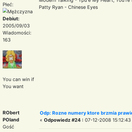
Płeć:
Patty Ryan - Chinese Eyes
Debiut:
2005/09/03
Wiadomości:
163
You can win if
You want
RObert
Odp: Rozne numery ktore brzmia prawie
POland
«
Odpowiedz #24 :
07-12-2008 15:12:43
Gość