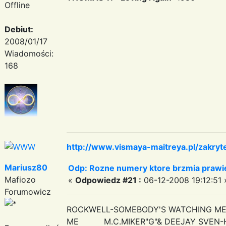
Offline
Debiut:
2008/01/17
Wiadomości:
168
http://www.vismaya-maitreya.pl/zakryt
Mariusz80
Odp: Rozne numery ktore brzmia prawie
Mafiozo
«
Odpowiedz #21 :
06-12-2008 19:12:51 
Forumowicz
ROCKWELL-SOMEBODY'S WATCHING M
ME M.C.MIKER"G"& DEEJAY SVEN