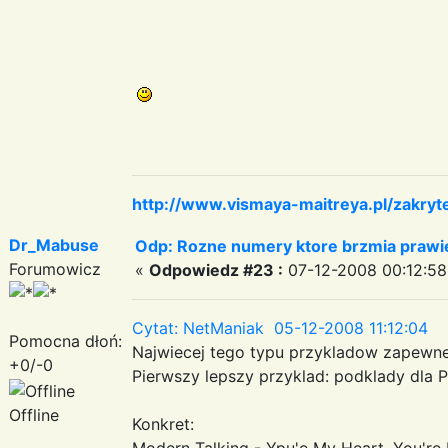
http://www.vismaya-maitreya.pl/zakryt
Dr_Mabuse
Odp: Rozne numery ktore brzmia prawie
Forumowicz
«
Odpowiedz #23 :
07-12-2008 00:12:58
Cytat: NetManiak 05-12-2008 11:12:04
Pomocna dłoń:
Najwiecej tego typu przykladow zapewne
+0/-0
Pierwszy lepszy przyklad: podklady dla 
Offline
Konkret:
Modern Talking - Ypu'e My Heart, You're