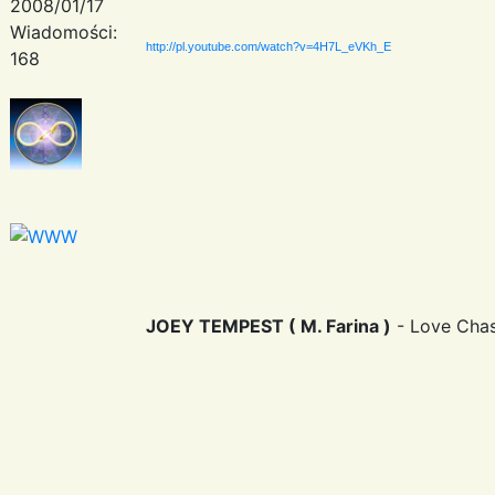
2008/01/17
Wiadomości:
http://pl.youtube.com/watch?v=4H7L_eVKh_E
168
JOEY TEMPEST ( M. Farina )
- Love Cha