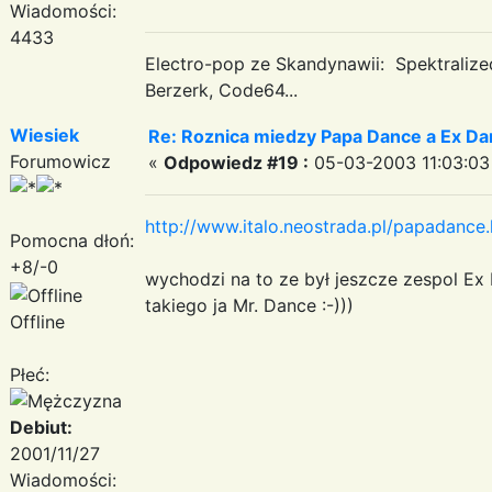
Wiadomości:
4433
Electro-pop ze Skandynawii: Spektraliz
Berzerk, Code64...
Wiesiek
Re: Roznica miedzy Papa Dance a Ex Da
Forumowicz
«
Odpowiedz #19 :
05-03-2003 11:03:03
http://www.italo.neostrada.pl/papadance.
Pomocna dłoń:
+8/-0
wychodzi na to ze był jeszcze zespol Ex 
takiego ja Mr. Dance :-)))
Offline
Płeć:
Debiut:
2001/11/27
Wiadomości: