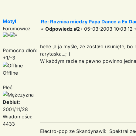
Motyl
Re: Roznica miedzy Papa Dance a Ex Da
Forumowicz
«
Odpowiedz #2 :
05-03-2003 10:03:12 
hehe ,a ja myśle, ze zostało usunięte, bo 
Pomocna dłoń:
rarytaska...;-)
+1/-3
W każdym razie na pewno powinno jedna
Offline
Płeć:
Debiut:
2001/11/28
Wiadomości:
4433
Electro-pop ze Skandynawii: Spektraliz