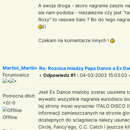
A swoja droga - skoro nagranie zaszlo na
sie nam podoba - niezaleznie czy jest "ra
Rozy" to rasowe Italo ? Bo do tego nagra
))
Czekam na komantarze innych !
Martini_Martinez
Re: Roznica miedzy Papa Dance a Ex Da
Forumowicz
«
Odpowiedz #1 :
04-03-2003 15:03:03 
Jesli Ex Dance mialoby zostac usuniete t
Pomocna dłoń:
wywalic wszystkie nagrania eurodisco bo t
+0/-0
tej strony mowi wyraznie: ITALO DISCO (l
informacji zamieszczanych na stronie glow
Offline
dostepnych do sciagniecia nalezy usunac 
Circle, Fancy'ego, C.C. Catch i jeszcze k