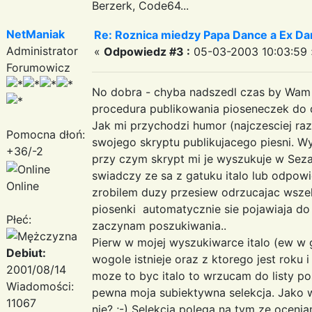
Berzerk, Code64...
NetManiak
Re: Roznica miedzy Papa Dance a Ex Da
Administrator
«
Odpowiedz #3 :
05-03-2003 10:03:59 
Forumowicz
No dobra - chyba nadszedl czas by Wam 
procedura publikowania pioseneczek do 
Jak mi przychodzi humor (najczesciej raz 
Pomocna dłoń:
swojego skryptu publikujacego piesni. Wy
+36/-2
przy czym skrypt mi je wyszukuje w Sezami
swiadczy ze sa z gatuku italo lub odpo
Online
zrobilem duzy przesiew odrzucajac wszelk
piosenki automatycznie sie pojawiaja do 
Płeć:
zaczynam poszukiwania..
Pierw w mojej wyszukiwarce italo (ew w 
Debiut:
wogole istnieje oraz z ktorego jest roku i
2001/08/14
moze to byc italo to wrzucam do listy pos
Wiadomości:
pewna moja subiektywna selekcja. Jako wl
11067
nie? ;-) Selekcja polega na tym ze ocenia