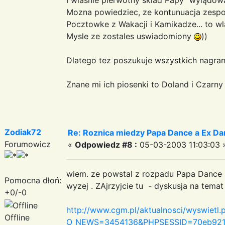
Mozna powiedziec, ze kontunuacja zespol
Pocztowke z Wakacji i Kamikadze... to wl
Mysle ze zostales uswiadomiony
))
Dlatego tez poszukuje wszystkich nagra
Znane mi ich piosenki to Doland i Czarny 
Zodiak72
Re: Roznica miedzy Papa Dance a Ex Da
Forumowicz
«
Odpowiedz #8 :
05-03-2003 11:03:03 
wiem. ze powstal z rozpadu Papa Dance ;-)
Pomocna dłoń:
wyzej . ZAjrzyjcie tu - dyskusja na temat
+0/-0
http://www.cgm.pl/aktualnosci/wyswietl.
Offline
O_NEWS=3454136&PHPSESSID=70eb921