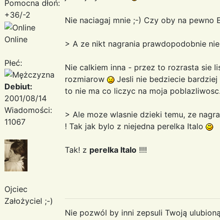
Pomocna dłoń:
+36/-2
Nie naciagaj mnie ;-) Czy oby na pewno 
Online
> A ze nikt nagrania prawdopodobnie nie
Płeć:
Nie calkiem inna - przez to rozrasta sie
rozmiarow
Jesli nie bedziecie bardzie
Debiut:
to nie ma co liczyc na moja poblazliwosc.
2001/08/14
Wiadomości:
> Ale moze wlasnie dzieki temu, ze nagra
11067
! Tak jak bylo z niejedna perelka Italo
Tak! z
perelka Italo
!!!!
Ojciec
Założyciel ;-)
Nie pozwól by inni zepsuli Twoją ulubioną