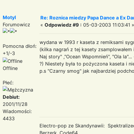
Motyl
Re: Roznica miedzy Papa Dance a Ex Da
Forumowicz
«
Odpowiedz #9 :
05-03-2003 11:03:41 
wydana w 1993 r kaseta z remiksami syg
Pomocna dłoń:
(kilka nagrań z tej kasety zsamplowałem i
+1/-3
Naj story" ,"Ocean Wspomnień", "Ola la"...
?) Niestety była to pożyczona kaseta i nie z
Offline
p.s "Czarny smog" jak najbardziej podcho
Płeć:
Debiut:
2001/11/28
Wiadomości:
4433
Electro-pop ze Skandynawii: Spektraliz
Berzerk, Code64...