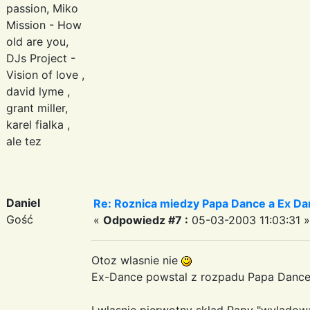
passion, Miko
Mission - How
old are you,
DJs Project -
Vision of love ,
david lyme ,
grant miller,
karel fialka ,
ale tez
Daniel
Re: Roznica miedzy Papa Dance a Ex Da
Gość
«
Odpowiedz #7 :
05-03-2003 11:03:31 »
Otoz wlasnie nie
Ex-Dance powstal z rozpadu Papa Dance 
I wlasnie pierwotny sklad Papy "wylądow