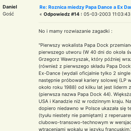
Daniel
Re: Roznica miedzy Papa Dance a Ex Da
Gość
«
Odpowiedz #14 :
05-03-2003 11:03:43
No i mamy rozwiazanie zagadki :
"Pierwszy wokalista Papa Dock przemia
pierwszego utworu (W 40 dni do okoła ś
Grzegorz Wawrzyszak, który później wr
(również z pierwszego składu Papa Dock
Ex-Dance (wydali oficjalnie tylko 2 single
następnie próbował kariery solowej (LP 
około roku 1988) od kilku lat jest liderm
(pierwsza nazwa Papa Dock 44). Więksża 
USA i Kanadzie niż w rodzinnym kraju. N
dopiero niedawno w Polsce ukazała się t
(tyułu niestety nie pamiętam) z reperuar
clubowo-transowo-technowym w wersjac
wtrąceniami wokalu w języku francuskim.