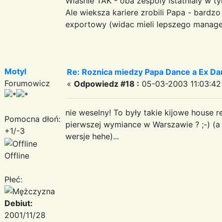
Wlasnie TAK - oba zespoly istatnialy w 
Ale wieksza kariere zrobili Papa - bardz
exportowy (widac mieli lepszego manage
Motyl
Re: Roznica miedzy Papa Dance a Ex Da
Forumowicz
«
Odpowiedz #18 :
05-03-2003 11:03:42
nie weselny! To były takie kijowe house 
Pomocna dłoń:
pierwszej wymiance w Warszawie ? ;-) (
+1/-3
wersje hehe)...
Offline
Płeć:
Debiut:
2001/11/28