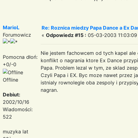
MarioL
Re: Roznica miedzy Papa Dance a Ex Da
Forumowicz
«
Odpowiedz #15 :
05-03-2003 11:03:09
Nie jestem fachowcem od tych kapel ale
Pomocna dłoń:
konflikt o nagrania ktore Ex Dance przyp
+0/-0
Papa. Problem lezal w tym, ze sklad zesp
Czyli Papa i EX. Byc moze nawet przez j
Offline
istnialy rownolegle oba zespoly i przyp
nagran.
Debiut:
2002/10/16
Wiadomości:
522
muzyka lat