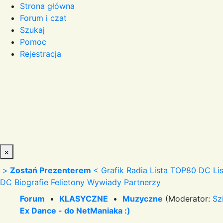
Strona główna
Forum i czat
Szukaj
Pomoc
Rejestracja
×
>
Zostań Prezenterem
<
Grafik Radia
Lista TOP80 DC
Li
DC
Biografie
Felietony
Wywiady
Partnerzy
Forum
•
KLASYCZNE
•
Muzyczne
(Moderator:
Sz
Ex Dance - do NetManiaka :)