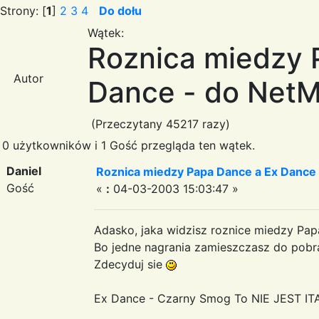
Strony: [
1
]
2
3
4
Do dołu
Wątek:
Roznica miedzy 
Autor
Dance - do NetM
(Przeczytany 45217 razy)
0 użytkowników i 1 Gość przegląda ten wątek.
Daniel
Roznica miedzy Papa Dance a Ex Dance 
Gość
«
:
04-03-2003 15:03:47 »
Adasko, jaka widzisz roznice miedzy Pa
Bo jedne nagrania zamieszczasz do pobrani
Zdecyduj sie
Ex Dance - Czarny Smog To NIE JEST IT