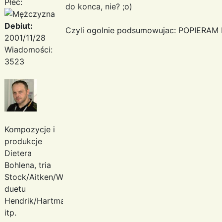
Płeć:
do konca, nie? ;o)
Debiut:
Czyli ogolnie podsumowujac: POPIERAM
2001/11/28
Wiadomości:
3523
Kompozycje i
produkcje
Dietera
Bohlena, tria
Stock/Aitken/Waterman,
duetu
Hendrik/Hartmann
itp.