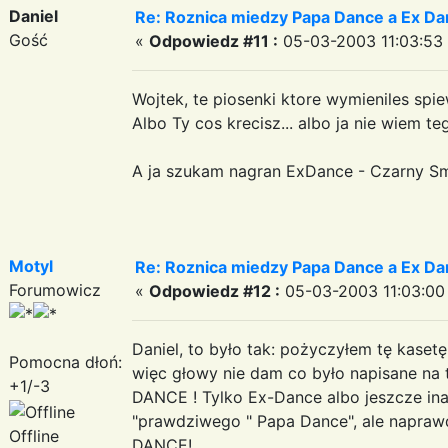
Daniel
Re: Roznica miedzy Papa Dance a Ex Da
Gość
«
Odpowiedz #11 :
05-03-2003 11:03:53
Wojtek, te piosenki ktore wymieniles spie
Albo Ty cos krecisz... albo ja nie wiem te
A ja szukam nagran ExDance - Czarny Smog
Motyl
Re: Roznica miedzy Papa Dance a Ex Da
Forumowicz
«
Odpowiedz #12 :
05-03-2003 11:03:00
Daniel, to było tak: pożyczyłem tę kasetę
Pomocna dłoń:
więc głowy nie dam co było napisane na t
+1/-3
DANCE ! Tylko Ex-Dance albo jeszcze inac
"prawdziwego " Papa Dance", ale napraw
Offline
DANCE!...