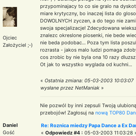
przypominajacy to co sie gralo na dysko
miare krytyczny, bo inaczej lista do glos
DOWOLNYCH zyczen, a do tego nie zamie
swoja specjalizacje! Zdecydowana wieks
znalezc okreslone piosenki, nie bede wie
Ojciec
nie beda podobac... Poza tym lista poszu
Założyciel ;-)
rozrasta - jakos malo ludzi pomaga zdo
cos zrobic by nie byla ona 10 razy dluzsz
Ot jak to wszystko wyglada od kuchni...
«
Ostatnia zmiana: 05-03-2003 10:03:07
wysłane przez NetManiak
»
Nie pozwól by inni zepsuli Twoją ulubioną
przebojów! Zagłosuj na
nową TOP80 Dan
Daniel
Re: Roznica miedzy Papa Dance a Ex Da
Gość
«
Odpowiedz #4 :
05-03-2003 11:03:28 