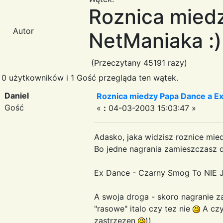
Roznica mied
Autor
NetManiaka :)
(Przeczytany 45191 razy)
0 użytkowników i 1 Gość przegląda ten wątek.
Daniel
Roznica miedzy Papa Dance a Ex
Gość
«
:
04-03-2003 15:03:47 »
Adasko, jaka widzisz roznice mi
Bo jedne nagrania zamieszczasz do
Ex Dance - Czarny Smog To NIE 
A swoja droga - skoro nagranie za
"rasowe" italo czy tez nie
A czy
zastrzezen
))