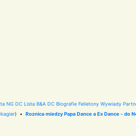
sta NG DC
Lista B&A DC
Biografie
Felietony
Wywiady
Partn
ikagier
) •
Roznica miedzy Papa Dance a Ex Dance - do N