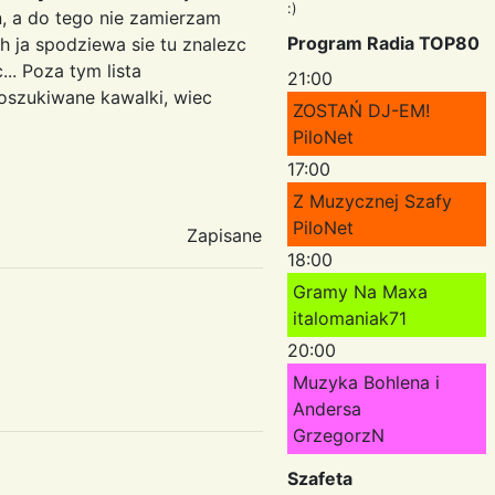
:)
, a do tego nie zamierzam
Program Radia TOP80
 ja spodziewa sie tu znalezc
.. Poza tym lista
21:00
oszukiwane kawalki, wiec
ZOSTAŃ DJ-EM!
PiloNet
17:00
Z Muzycznej Szafy
PiloNet
Zapisane
18:00
Gramy Na Maxa
italomaniak71
20:00
Muzyka Bohlena i
Andersa
GrzegorzN
Szafeta