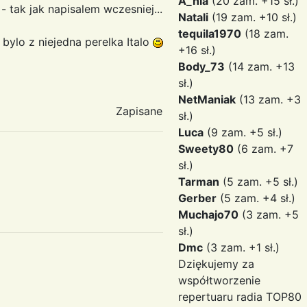
A_nia
(20 zam. +15 sł.)
 tak jak napisalem wczesniej...
Natali
(19 zam. +10 sł.)
tequila1970
(18 zam.
 bylo z niejedna perelka Italo
+16 sł.)
Body_73
(14 zam. +13
sł.)
NetManiak
(13 zam. +3
Zapisane
sł.)
Luca
(9 zam. +5 sł.)
Sweety80
(6 zam. +7
sł.)
Tarman
(5 zam. +5 sł.)
Gerber
(5 zam. +4 sł.)
Muchajo70
(3 zam. +5
sł.)
Dmc
(3 zam. +1 sł.)
Dziękujemy za
współtworzenie
repertuaru radia TOP80