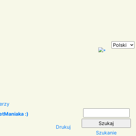
erzy
etManiaka :)
Drukuj
Szukanie