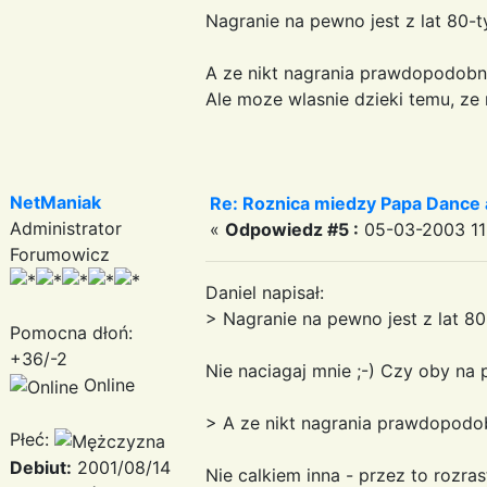
Nagranie na pewno jest z lat 80-t
A ze nikt nagrania prawdopodobni
Ale moze wlasnie dzieki temu, ze n
NetManiak
Re: Roznica miedzy Papa Dance 
Administrator
«
Odpowiedz #5 :
05-03-2003 11
Forumowicz
Daniel napisał:
> Nagranie na pewno jest z lat 80
Pomocna dłoń:
+36/-2
Nie naciagaj mnie ;-) Czy oby na
Online
> A ze nikt nagrania prawdopodob
Płeć:
Debiut:
2001/08/14
Nie calkiem inna - przez to rozr