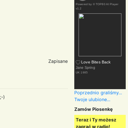
Powered by
© TOP80 AI Player
v1.2
Zapisane
Love Bites Back
Jane Spring
UK
1985
Poprzednio graliśmy...
;-)
Twoje ulubione...
Zamów Piosenkę
Teraz i Ty możesz
zagrać w radio!