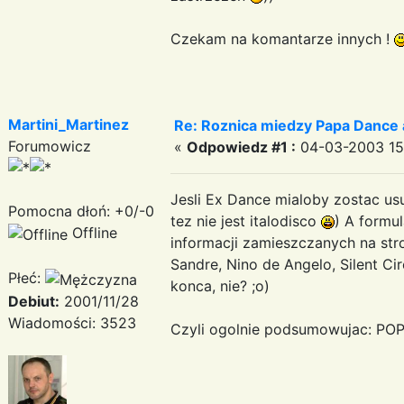
Czekam na komantarze innych !
Martini_Martinez
Re: Roznica miedzy Papa Dance 
Forumowicz
«
Odpowiedz #1 :
04-03-2003 15
Jesli Ex Dance mialoby zostac usu
Pomocna dłoń: +0/-0
tez nie jest italodisco
) A formu
Offline
informacji zamieszczanych na stro
Sandre, Nino de Angelo, Silent Cir
Płeć:
konca, nie? ;o)
Debiut:
2001/11/28
Wiadomości: 3523
Czyli ogolnie podsumowujac: PO