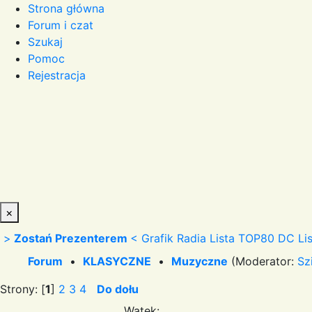
Strona główna
Forum i czat
Szukaj
Pomoc
Rejestracja
×
>
Zostań Prezenterem
<
Grafik Radia
Lista TOP80 DC
Li
Forum
•
KLASYCZNE
•
Muzyczne
(Moderator:
Sz
Strony: [
1
]
2
3
4
Do dołu
Wątek: