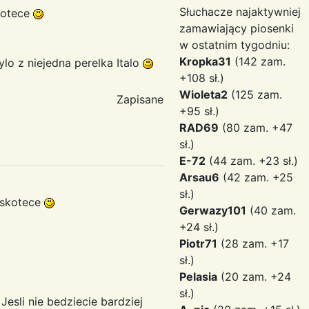
Słuchacze najaktywniej
skotece
zamawiający piosenki
w ostatnim tygodniu:
Kropka31
(142 zam.
ylo z niejedna perelka Italo
+108 sł.)
Wioleta2
(125 zam.
Zapisane
+95 sł.)
RAD69
(80 zam. +47
sł.)
E-72
(44 zam. +23 sł.)
Arsau6
(42 zam. +25
sł.)
dyskotece
Gerwazy101
(40 zam.
+24 sł.)
Piotr71
(28 zam. +17
sł.)
Pelasia
(20 zam. +24
sł.)
Jesli nie bedziecie bardziej