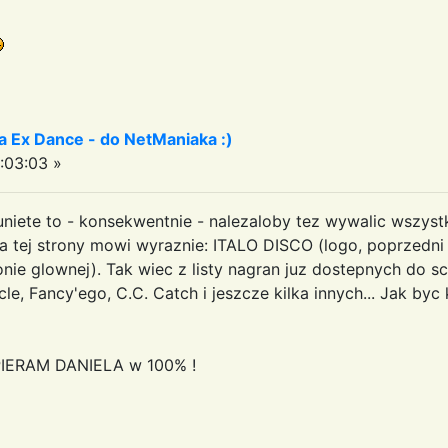
a Ex Dance - do NetManiaka :)
:03:03 »
niete to - konsekwentnie - nalezaloby tez wywalic wszystk
la tej strony mowi wyraznie: ITALO DISCO (logo, poprzedni
nie glownej). Tak wiec z listy nagran juz dostepnych do sc
cle, Fancy'ego, C.C. Catch i jeszcze kilka innych... Jak b
PIERAM DANIELA w 100% !