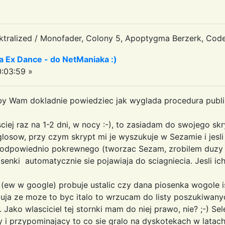
tralized / Monofader, Colony 5, Apoptygma Berzerk, Code
a Ex Dance - do NetManiaka :)
:03:59 »
by Wam dokladnie powiedziec jak wyglada procedura publi
iej raz na 1-2 dni, w nocy :-), to zasiadam do swojego skr
losow, przy czym skrypt mi je wyszukuje w Sezamie i jesli 
ub odpowiednio pokrewnego (tworzac Sezam, zrobilem duzy
osenki automatycznie sie pojawiaja do sciagniecia. Jesli i
(ew w google) probuje ustalic czy dana piosenka wogole is
zuja ze moze to byc italo to wrzucam do listy poszukiwanych
Jako wlasciciel tej stornki mam do niej prawo, nie? ;-) Se
y i przypominajacy to co sie gralo na dyskotekach w latac