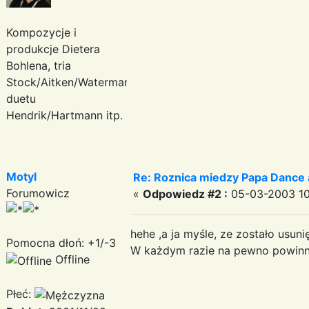
Kompozycje i
produkcje Dietera
Bohlena, tria
Stock/Aitken/Waterman,
duetu
Hendrik/Hartmann itp.
Motyl
Re: Roznica miedzy Papa Dance 
Forumowicz
«
Odpowiedz #2 :
05-03-2003 10
hehe ,a ja myśle, ze zostało usunię
Pomocna dłoń: +1/-3
W każdym razie na pewno powinn
Offline
Płeć: