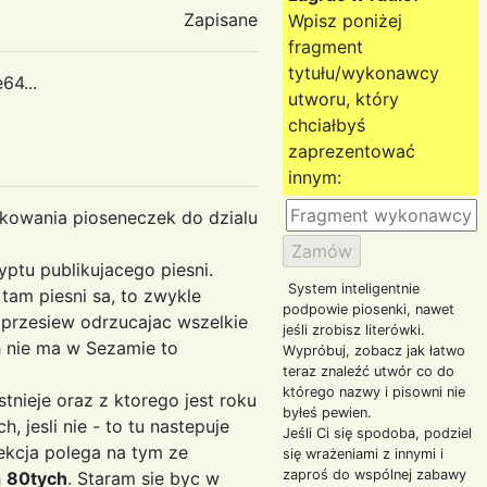
Zapisane
Wpisz poniżej
fragment
tytułu/wykonawcy
64...
utworu, który
chciałbyś
zaprezentować
innym:
kowania pioseneczek do dzialu
yptu publikujacego piesni.
System inteligentnie
tam piesni sa, to zwykle
podpowie piosenki, nawet
 przesiew odrzucajac wszelkie
jeśli zrobisz literówki.
ch nie ma w Sezamie to
Wypróbuj, zobacz jak łatwo
teraz znaleźć utwór co do
którego nazwy i pisowni nie
tnieje oraz z ktorego jest roku
byłeś pewien.
, jesli nie - to tu nastepuje
Jeśli Ci się spodoba, podziel
lekcja polega na tym ze
się wrażeniami z innymi i
zaproś do wspólnej zabawy
h
80tych
. Staram sie byc w