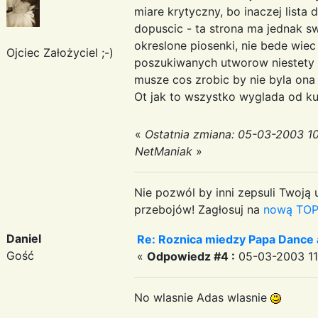
miare krytyczny, bo inaczej list
dopuscic - ta strona ma jednak s
okreslone piosenki, nie bede wiec
Ojciec Założyciel ;-)
poszukiwanych utworow niestety 
musze cos zrobic by nie byla ona 
Ot jak to wszystko wyglada od kuc
«
Ostatnia zmiana: 05-03-2003 1
NetManiak
»
Nie pozwól by inni zepsuli Twoją u
przebojów! Zagłosuj na
nową TOP
Daniel
Re: Roznica miedzy Papa Dance 
Gość
«
Odpowiedz #4 :
05-03-2003 11
No wlasnie Adas wlasnie