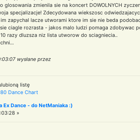
a do glosowania zmienila sie na koncert DOWOLNYCH zyczen
woja specjalizacje! Zdecydowana wiekszosc odwiedzajacych
 im zapychal lacze utworami ktore im sie nie beda podobac.
sie ciagle rozrasta - jakos malo ludzi pomaga zdobywac p
10 razy dluzsza niz lista utworow do sciagniecia..
hni...
0:03:07 wysłane przez
lubioną listę
80 Dance Chart
a Ex Dance - do NetManiaka :)
:03:28 »