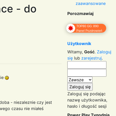
zaawansowane
ce - do
Porozmawiaj
TOP80 GG: 890
Panel Pozdrowień
Użytkownik
Witamy,
Gość
.
Zaloguj
się
lub
zarejestruj
.
sie
Zaloguj się podając
nazwę użytkownika,
oba - niezaleznie czy jest
hasło i długość sesji
swego czasu nie miałeś
Power Play Tygodnia