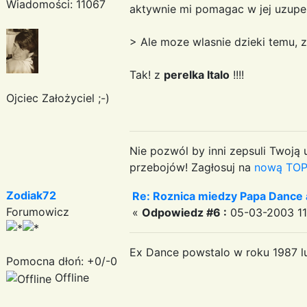
Wiadomości: 11067
aktywnie mi pomagac w jej uzupeln
> Ale moze wlasnie dzieki temu, z
Tak! z
perelka Italo
!!!!
Ojciec Założyciel ;-)
Nie pozwól by inni zepsuli Twoją u
przebojów! Zagłosuj na
nową TOP
Zodiak72
Re: Roznica miedzy Papa Dance 
Forumowicz
«
Odpowiedz #6 :
05-03-2003 11
Ex Dance powstalo w roku 1987 l
Pomocna dłoń: +0/-0
Offline