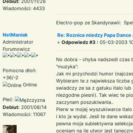
Debiut:
2001/11/28
Wiadomości: 4433
Electro-pop ze Skandynawii: Spek
NetManiak
Re: Roznica miedzy Papa Dance 
Administrator
«
Odpowiedz #3 :
05-03-2003 10
Forumowicz
No dobra - chyba nadszedl czas 
"muzyka":
Pomocna dłoń:
Jak mi przychodzi humor (najczesc
+36/-2
Wybieram te z najwieksza liczba g
Online
swiadczy ze sa z gatuku italo l
niezgodne piesni). Tak wiec te pi
Płeć:
zaczynam poszukiwania..
Debiut:
2001/08/14
Pierw w mojej wyszukiwarce italo 
Wiadomości: 11067
i kto ja wydal. Jesli te dane wska
pewna moja subiektywna selekcja. 
oceniam na ile utwor jest taneczn