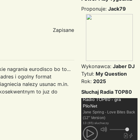
Proponuje:
Jack79
Zapisane
Wykonawca:
Jaber DJ
ie nagrania eurodisco bo to...
Tytuł:
My Question
 adres i ogolny format
Rok:
2025
iagniecia nalezy usunac m.in.
yc kosekwentnym to juz do
Słuchaj Radia TOP80
Radio TOP80 - gra
PiloNet
Jane Spring - Love Bites Back
(12" Version)
13 (65) słuchaczy