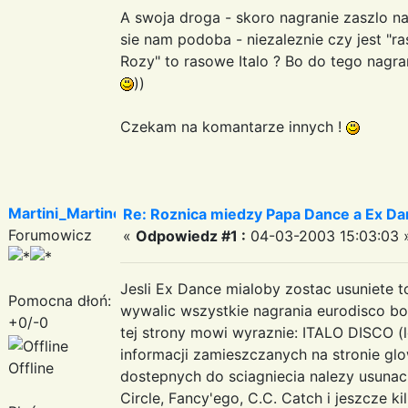
A swoja droga - skoro nagranie zaszlo na
sie nam podoba - niezaleznie czy jest "ra
Rozy" to rasowe Italo ? Bo do tego nagra
))
Czekam na komantarze innych !
Martini_Martinez
Re: Roznica miedzy Papa Dance a Ex Da
Forumowicz
«
Odpowiedz #1 :
04-03-2003 15:03:03 
Jesli Ex Dance mialoby zostac usuniete t
Pomocna dłoń:
wywalic wszystkie nagrania eurodisco bo t
+0/-0
tej strony mowi wyraznie: ITALO DISCO (l
informacji zamieszczanych na stronie glow
Offline
dostepnych do sciagniecia nalezy usunac 
Circle, Fancy'ego, C.C. Catch i jeszcze k