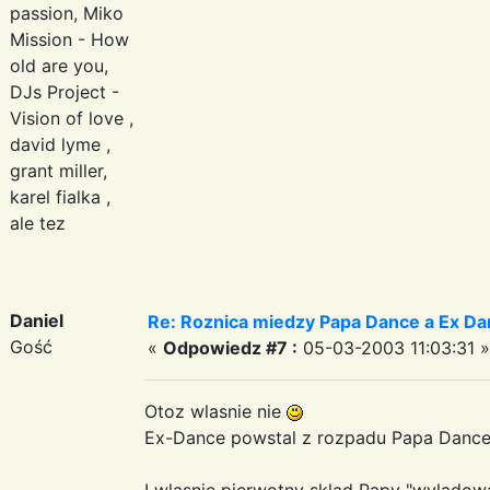
passion, Miko
Mission - How
old are you,
DJs Project -
Vision of love ,
david lyme ,
grant miller,
karel fialka ,
ale tez
Daniel
Re: Roznica miedzy Papa Dance a Ex Da
Gość
«
Odpowiedz #7 :
05-03-2003 11:03:31 »
Otoz wlasnie nie
Ex-Dance powstal z rozpadu Papa Dance 
I wlasnie pierwotny sklad Papy "wylądow