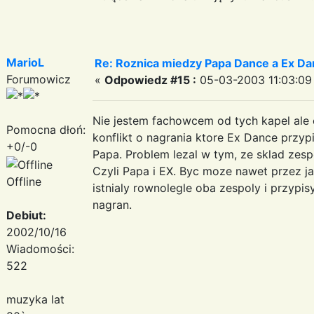
MarioL
Re: Roznica miedzy Papa Dance a Ex Da
Forumowicz
«
Odpowiedz #15 :
05-03-2003 11:03:09
Nie jestem fachowcem od tych kapel ale
Pomocna dłoń:
konflikt o nagrania ktore Ex Dance przyp
+0/-0
Papa. Problem lezal w tym, ze sklad zesp
Czyli Papa i EX. Byc moze nawet przez j
Offline
istnialy rownolegle oba zespoly i przyp
nagran.
Debiut:
2002/10/16
Wiadomości:
522
muzyka lat