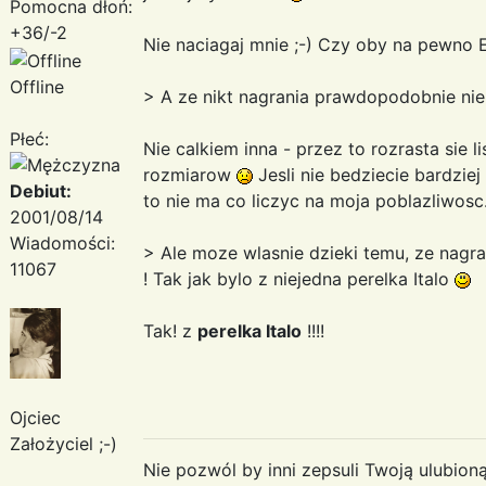
Pomocna dłoń:
+36/-2
Nie naciagaj mnie ;-) Czy oby na pewno 
Offline
> A ze nikt nagrania prawdopodobnie nie
Płeć:
Nie calkiem inna - przez to rozrasta sie
rozmiarow
Jesli nie bedziecie bardzie
Debiut:
to nie ma co liczyc na moja poblazliwosc.
2001/08/14
Wiadomości:
> Ale moze wlasnie dzieki temu, ze nagra
11067
! Tak jak bylo z niejedna perelka Italo
Tak! z
perelka Italo
!!!!
Ojciec
Założyciel ;-)
Nie pozwól by inni zepsuli Twoją ulubioną