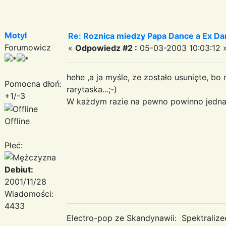
Motyl
Re: Roznica miedzy Papa Dance a Ex Da
Forumowicz
«
Odpowiedz #2 :
05-03-2003 10:03:12 
hehe ,a ja myśle, ze zostało usunięte, bo 
Pomocna dłoń:
rarytaska...;-)
+1/-3
W każdym razie na pewno powinno jedna
Offline
Płeć:
Debiut:
2001/11/28
Wiadomości:
4433
Electro-pop ze Skandynawii: Spektraliz