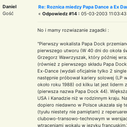
Daniel
Re: Roznica miedzy Papa Dance a Ex Da
Gość
«
Odpowiedz #14 :
05-03-2003 11:03:43
No i mamy rozwiazanie zagadki :
"Pierwszy wokalista Papa Dock przemia
pierwszego utworu (W 40 dni do okoła ś
Grzegorz Wawrzyszak, który później wr
(również z pierwszego składu Papa Dock
Ex-Dance (wydali oficjalnie tylko 2 single
następnie próbował kariery solowej (LP 
około roku 1988) od kilku lat jest liderm
(pierwsza nazwa Papa Dock 44). Więksża 
USA i Kanadzie niż w rodzinnym kraju. N
dopiero niedawno w Polsce ukazała się t
(tyułu niestety nie pamiętam) z reperuar
clubowo-transowo-technowym w wersjac
wtrąceniami wokalu w języku francuskim.