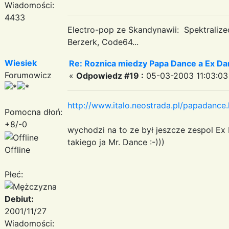
Wiadomości:
4433
Electro-pop ze Skandynawii: Spektraliz
Berzerk, Code64...
Wiesiek
Re: Roznica miedzy Papa Dance a Ex Da
Forumowicz
«
Odpowiedz #19 :
05-03-2003 11:03:03
http://www.italo.neostrada.pl/papadance.
Pomocna dłoń:
+8/-0
wychodzi na to ze był jeszcze zespol Ex 
takiego ja Mr. Dance :-)))
Offline
Płeć:
Debiut:
2001/11/27
Wiadomości: