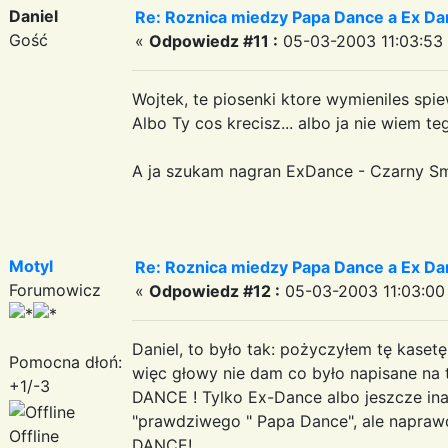
Daniel
Re: Roznica miedzy Papa Dance a Ex Da
Gość
«
Odpowiedz #11 :
05-03-2003 11:03:53
Wojtek, te piosenki ktore wymieniles spie
Albo Ty cos krecisz... albo ja nie wiem te
A ja szukam nagran ExDance - Czarny Smog
Motyl
Re: Roznica miedzy Papa Dance a Ex Da
Forumowicz
«
Odpowiedz #12 :
05-03-2003 11:03:00
Daniel, to było tak: pożyczyłem tę kasetę
Pomocna dłoń:
więc głowy nie dam co było napisane na t
+1/-3
DANCE ! Tylko Ex-Dance albo jeszcze inac
"prawdziwego " Papa Dance", ale napraw
Offline
DANCE!...