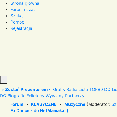
Strona główna
Forum i czat
Szukaj
Pomoc
Rejestracja
×
>
Zostań Prezenterem
<
Grafik Radia
Lista TOP80 DC
Li
DC
Biografie
Felietony
Wywiady
Partnerzy
Forum
•
KLASYCZNE
•
Muzyczne
(Moderator:
Sz
Ex Dance - do NetManiaka :)