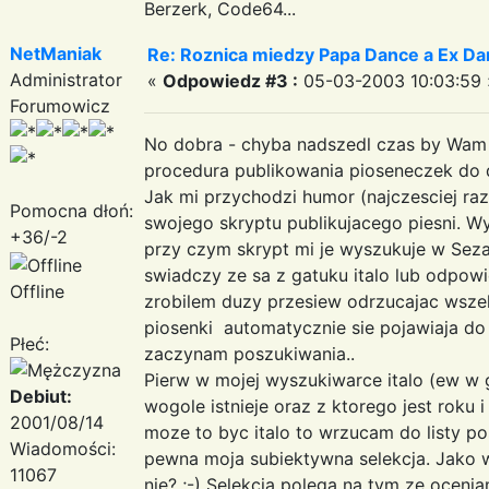
Berzerk, Code64...
NetManiak
Re: Roznica miedzy Papa Dance a Ex Da
Administrator
«
Odpowiedz #3 :
05-03-2003 10:03:59 
Forumowicz
No dobra - chyba nadszedl czas by Wam 
procedura publikowania pioseneczek do 
Jak mi przychodzi humor (najczesciej raz 
Pomocna dłoń:
swojego skryptu publikujacego piesni. Wy
+36/-2
przy czym skrypt mi je wyszukuje w Sezami
swiadczy ze sa z gatuku italo lub odpo
Offline
zrobilem duzy przesiew odrzucajac wszelk
piosenki automatycznie sie pojawiaja do 
Płeć:
zaczynam poszukiwania..
Pierw w mojej wyszukiwarce italo (ew w 
Debiut:
wogole istnieje oraz z ktorego jest roku i
2001/08/14
moze to byc italo to wrzucam do listy pos
Wiadomości:
pewna moja subiektywna selekcja. Jako wl
11067
nie? ;-) Selekcja polega na tym ze ocenia