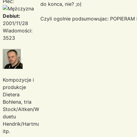
Płeć:
do konca, nie? ;o)
Debiut:
Czyli ogolnie podsumowujac: POPIERAM
2001/11/28
Wiadomości:
3523
Kompozycje i
produkcje
Dietera
Bohlena, tria
Stock/Aitken/Waterman,
duetu
Hendrik/Hartmann
itp.