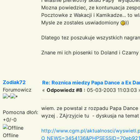
Mozna powiedziec, ze kontunuacja zespol
Pocztowke z Wakacji i Kamikadze... to wl
Mysle ze zostales uswiadomiony
))
Dlatego tez poszukuje wszystkich nagra
Znane mi ich piosenki to Doland i Czarny 
Zodiak72
Re: Roznica miedzy Papa Dance a Ex Da
Forumowicz
«
Odpowiedz #8 :
05-03-2003 11:03:03 
wiem. ze powstal z rozpadu Papa Dance ;-)
Pomocna dłoń:
wyzej . ZAjrzyjcie tu - dyskusja na temat
+0/-0
http://www.cgm.pl/aktualnosci/wyswietl.
Offline
O_NEWS=3454136&PHPSESSID=70eb921