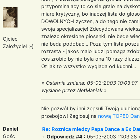
przypominajacy to co sie gralo na dysko
miare krytyczny, bo inaczej lista do glos
DOWOLNYCH zyczen, a do tego nie zamie
swoja specjalizacje! Zdecydowana wieks
znalezc okreslone piosenki, nie bede wie
Ojciec
nie beda podobac... Poza tym lista poszu
Założyciel ;-)
rozrasta - jakos malo ludzi pomaga zdo
cos zrobic by nie byla ona 10 razy dluzsz
Ot jak to wszystko wyglada od kuchni...
«
Ostatnia zmiana: 05-03-2003 10:03:07
wysłane przez NetManiak
»
Nie pozwól by inni zepsuli Twoją ulubioną
przebojów! Zagłosuj na
nową TOP80 Dan
Daniel
Re: Roznica miedzy Papa Dance a Ex Da
Gość
«
Odpowiedz #4 :
05-03-2003 11:03:28 