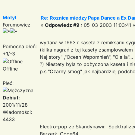
Motyl
Re: Roznica miedzy Papa Dance a Ex Da
Forumowicz
«
Odpowiedz #9 :
05-03-2003 11:03:41 
wydana w 1993 r kaseta z remiksami syg
Pomocna dłoń:
(kilka nagrań z tej kasety zsamplowałem i
+1/-3
Naj story" ,"Ocean Wspomnień", "Ola la"...
?) Niestety była to pożyczona kaseta i nie z
Offline
p.s "Czarny smog" jak najbardziej podcho
Płeć:
Debiut:
2001/11/28
Wiadomości:
4433
Electro-pop ze Skandynawii: Spektraliz
Berzerk, Code64...