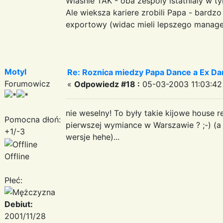
Wlasnie TAK - oba zespoly istatnialy w 
Ale wieksza kariere zrobili Papa - bardz
exportowy (widac mieli lepszego manage
Motyl
Re: Roznica miedzy Papa Dance a Ex Da
Forumowicz
«
Odpowiedz #18 :
05-03-2003 11:03:42
nie weselny! To były takie kijowe house 
Pomocna dłoń:
pierwszej wymiance w Warszawie ? ;-) (
+1/-3
wersje hehe)...
Offline
Płeć:
Debiut:
2001/11/28