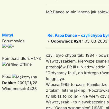
MR.Dance to nic innego jak solowy
Motyl
Re: Papa Dance - czyli chyba był
Forumowicz
«
Odpowiedz #24 :
05-03-2003 1
czyli było chyba tak: 1984 - pow
Pomocna dłoń: +1/-3
Wawrzyszakiem. Pierwsze znane nag
Offline
przebojów PR III u Niedzwiedzia.
"Ordynarny faul", do którego rów
Płeć:
longplayu.
Debiut:
2001/11/28
Wiosna 1985 to czas "Kamikadze wr
Wiadomości: 4433
z takimi hitami jak np. "Pocztówk
ty lubisz to co ja" - nie wiem cz
Wawrzyszak - to niewybaczalna str
czy "Ocean wspomnien" (1986), ale