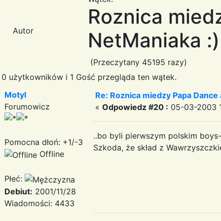
Roznica mied
Autor
NetManiaka :)
(Przeczytany 45195 razy)
0 użytkowników i 1 Gość przegląda ten wątek.
Motyl
Re: Roznica miedzy Papa Dance 
Forumowicz
«
Odpowiedz #20 :
05-03-2003 1
..bo byli pierwszym polskim boys
Pomocna dłoń: +1/-3
Szkoda, że skład z Wawrzyszczki
Offline
Płeć:
Debiut:
2001/11/28
Wiadomości: 4433