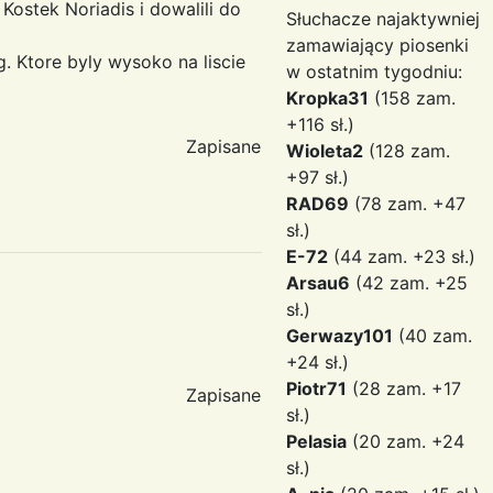
 Kostek Noriadis i dowalili do
Słuchacze najaktywniej
zamawiający piosenki
. Ktore byly wysoko na liscie
w ostatnim tygodniu:
Kropka31
(158 zam.
+116 sł.)
Zapisane
Wioleta2
(128 zam.
+97 sł.)
RAD69
(78 zam. +47
sł.)
E-72
(44 zam. +23 sł.)
Arsau6
(42 zam. +25
sł.)
Gerwazy101
(40 zam.
+24 sł.)
Piotr71
(28 zam. +17
Zapisane
sł.)
Pelasia
(20 zam. +24
sł.)