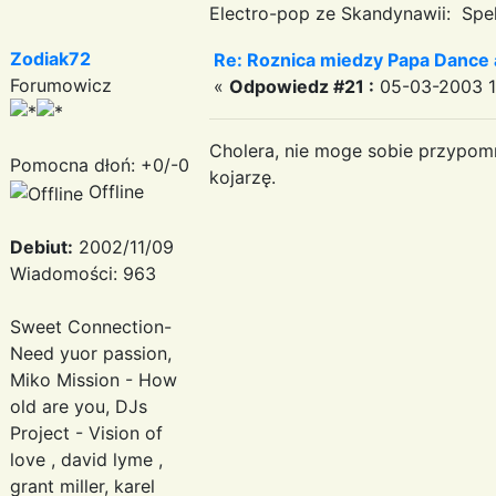
Electro-pop ze Skandynawii: Spek
Zodiak72
Re: Roznica miedzy Papa Dance 
Forumowicz
«
Odpowiedz #21 :
05-03-2003 1
Cholera, nie moge sobie przypomn
Pomocna dłoń: +0/-0
kojarzę.
Offline
Debiut:
2002/11/09
Wiadomości: 963
Sweet Connection-
Need yuor passion,
Miko Mission - How
old are you, DJs
Project - Vision of
love , david lyme ,
grant miller, karel