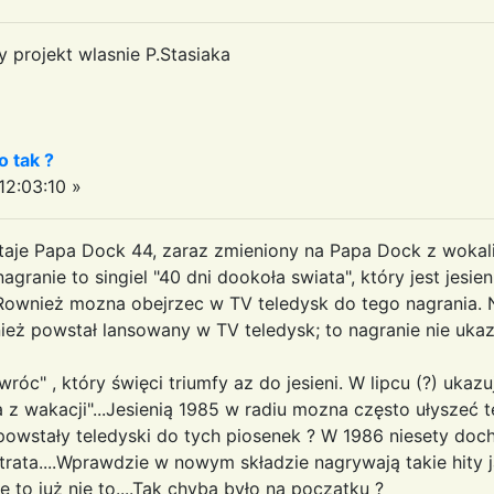
 projekt wlasnie P.Stasiaka
o tak ?
2:03:10 »
staje Papa Dock 44, zaraz zmieniony na Papa Dock z woka
ranie to singiel "40 dni dookoła swiata", który jest jesie
 Rownież mozna obejrzec w TV teledysk do tego nagrania. 
nież powstał lansowany w TV teledysk; to nagranie nie ukaz
óc" , który święci triumfy az do jesieni. W lipcu (?) ukazu
a z wakacji"...Jesienią 1985 w radiu mozna często ułyszeć 
y powstały teledyski do tych piosenek ? W 1986 niesety doc
ata....Wprawdzie w nowym składzie nagrywają takie hity jak
 to już nie to....Tak chyba było na początku ?