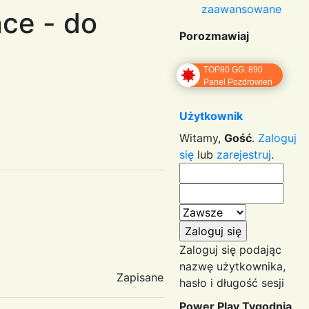
zaawansowane
ce - do
Porozmawiaj
TOP80 GG: 890
Panel Pozdrowień
Użytkownik
Witamy,
Gość
.
Zaloguj
się
lub
zarejestruj
.
Zaloguj się podając
nazwę użytkownika,
Zapisane
hasło i długość sesji
Power Play Tygodnia