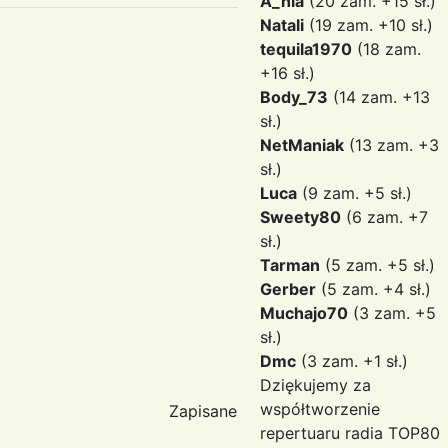
A_nia
(20 zam. +15 sł.)
Natali
(19 zam. +10 sł.)
tequila1970
(18 zam.
+16 sł.)
Body_73
(14 zam. +13
sł.)
NetManiak
(13 zam. +3
sł.)
Luca
(9 zam. +5 sł.)
Sweety80
(6 zam. +7
sł.)
Tarman
(5 zam. +5 sł.)
Gerber
(5 zam. +4 sł.)
Muchajo70
(3 zam. +5
sł.)
Dmc
(3 zam. +1 sł.)
Dziękujemy za
współtworzenie
Zapisane
repertuaru radia TOP80