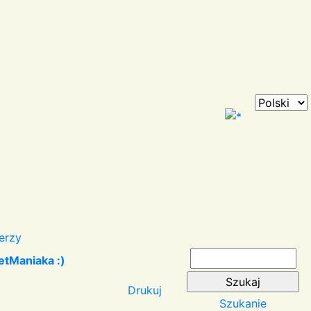
erzy
etManiaka :)
Drukuj
Szukanie