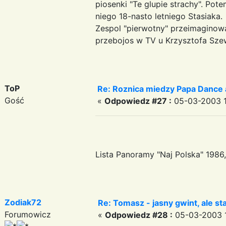
piosenki "Te glupie strachy". Pote
niego 18-nasto letniego Stasiaka.
Zespol "pierwotny" przeimaginowal
przebojos w TV u Krzysztofa Sze
ToP
Re: Roznica miedzy Papa Dance 
Gość
«
Odpowiedz #27 :
05-03-2003 1
Lista Panoramy "Naj Polska" 1986, E
Zodiak72
Re: Tomasz - jasny gwint, ale st
Forumowicz
«
Odpowiedz #28 :
05-03-2003 1