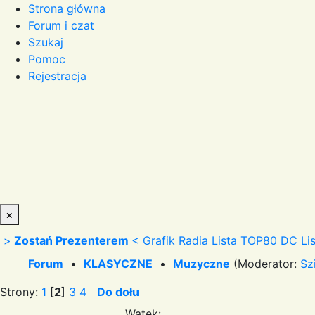
Strona główna
Forum i czat
Szukaj
Pomoc
Rejestracja
×
>
Zostań Prezenterem
<
Grafik Radia
Lista TOP80 DC
Li
Forum
•
KLASYCZNE
•
Muzyczne
(Moderator:
Sz
Strony:
1
[
2
]
3
4
Do dołu
Wątek: