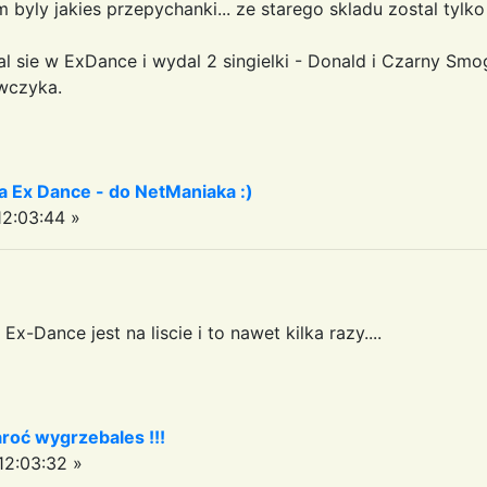
m byly jakies przepychanki... ze starego skladu zostal tylko
 sie w ExDance i wydal 2 singielki - Donald i Czarny Smog
wczyka.
a Ex Dance - do NetManiaka :)
2:03:44 »
x-Dance jest na liscie i to nawet kilka razy....
aroć wygrzebales !!!
2:03:32 »