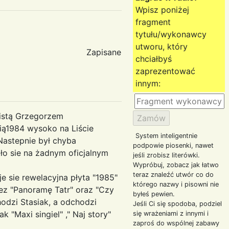
Wpisz poniżej
fragment
tytułu/wykonawcy
utworu, który
Zapisane
chciałbyś
zaprezentować
innym:
listą Grzegorzem
nią1984 wysoko na Liście
System inteligentnie
Nastepnie był chyba
podpowie piosenki, nawet
ło sie na żadnym oficjalnym
jeśli zrobisz literówki.
Wypróbuj, zobacz jak łatwo
teraz znaleźć utwór co do
je sie rewelacyjna płyta "1985"
którego nazwy i pisowni nie
tez "Panoramę Tatr" oraz "Czy
byłeś pewien.
hodzi Stasiak, a odchodzi
Jeśli Ci się spodoba, podziel
 "Maxi singiel" ," Naj story"
się wrażeniami z innymi i
zaproś do wspólnej zabawy