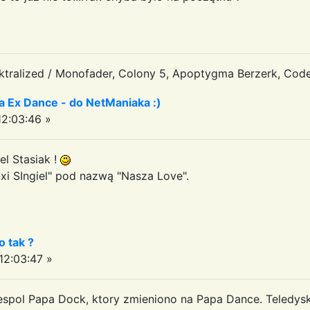
tralized / Monofader, Colony 5, Apoptygma Berzerk, Code
a Ex Dance - do NetManiaka :)
2:03:46 »
el Stasiak !
xi SIngiel" pod nazwą "Nasza Love".
o tak ?
2:03:47 »
zespol Papa Dock, ktory zmieniono na Papa Dance. Teledys