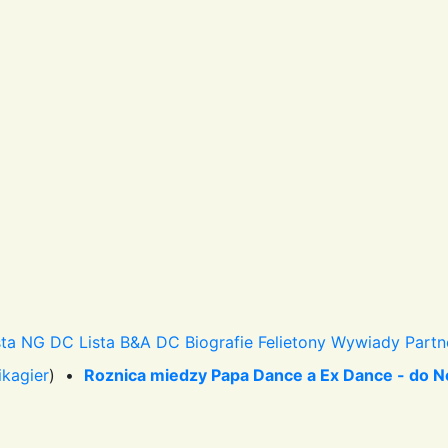
sta NG DC
Lista B&A DC
Biografie
Felietony
Wywiady
Partn
ikagier
) •
Roznica miedzy Papa Dance a Ex Dance - do N