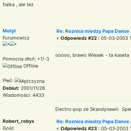
fialka , ale tez
Motyl
Re: Roznica miedzy Papa Dance 
Forumowicz
«
Odpowiedz #22 :
05-03-2003 1
ooooo, brawo Wiesek - ta kaseta to
Pomocna dłoń: +1/-3
Offline
Płeć:
Debiut:
2001/11/28
Wiadomości: 4433
Electro-pop ze Skandynawii: Spek
Robert_robyx
Re: Roznica miedzy Papa Dance 
Gość
«
Odpowiedz #23 :
05-03-2003 1