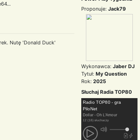
64...
Proponuje:
Jack79
rek. Nutę 'Donald Duck'
Wykonawca:
Jaber DJ
Tytuł:
My Question
Rok:
2025
Słuchaj Radia TOP80
Radio TOP80 - gra
PiloNet
Dollar - Oh L'Amour
12 (16) słuchaczy