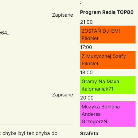
:)
Program Radia TOP80
Zapisane
21:00
ZOSTAŃ DJ-EM!
64...
PiloNet
17:00
Z Muzycznej Szafy
PiloNet
18:00
Gramy Na Maxa
italomaniak71
Zapisane
20:00
Muzyka Bohlena i
Andersa
GrzegorzN
k chyba byl tez chyba do
Szafeta