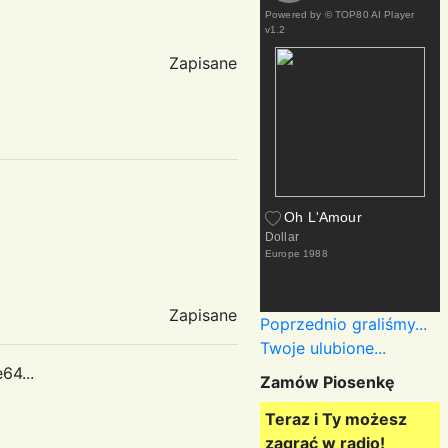
Powered by
© TOP80 AI Player
v1.2
Zapisane
Oh L'Amour
Dollar
Europe
1988
Zapisane
Poprzednio graliśmy...
Twoje ulubione...
64...
Zamów Piosenkę
Teraz i Ty możesz
zagrać w radio!