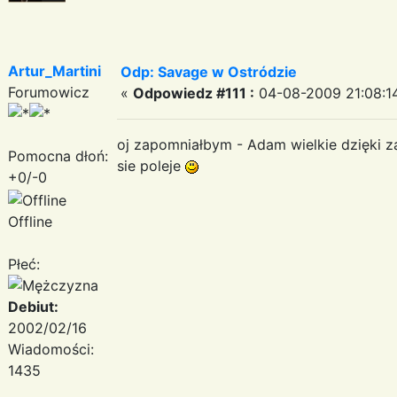
Artur_Martini
Odp: Savage w Ostródzie
Forumowicz
«
Odpowiedz #111 :
04-08-2009 21:08:1
oj zapomniałbym - Adam wielkie dzięki za
Pomocna dłoń:
sie poleje
+0/-0
Offline
Płeć:
Debiut:
2002/02/16
Wiadomości:
1435