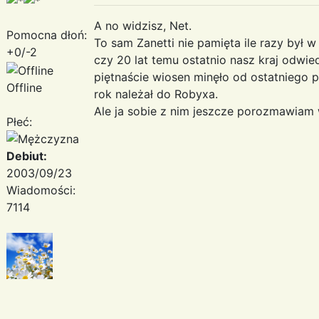
A no widzisz, Net.
Pomocna dłoń:
To sam Zanetti nie pamięta ile razy był w 
+0/-2
czy 20 lat temu ostatnio nasz kraj odwied
piętnaście wiosen minęło od ostatniego 
Offline
rok należał do Robyxa.
Ale ja sobie z nim jeszcze porozmawiam 
Płeć:
Debiut:
2003/09/23
Wiadomości:
7114