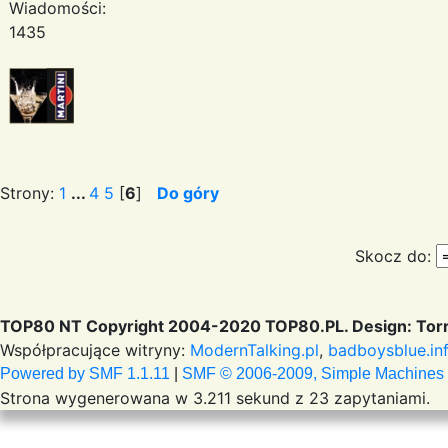
Wiadomości:
1435
Strony:
1
...
4
5
[
6
]
Do góry
Skocz do:
TOP80 NT Copyright 2004-2020 TOP80.PL. Design: Torr
Współpracujące witryny:
ModernTalking.pl
,
badboysblue.in
Powered by SMF 1.1.11
|
SMF © 2006-2009, Simple Machines
Strona wygenerowana w 3.211 sekund z 23 zapytaniami.