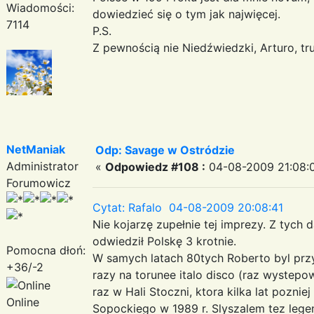
Wiadomości:
dowiedzieć się o tym jak najwięcej.
7114
P.S.
Z pewnością nie Niedźwiedzki, Arturo, tr
NetManiak
Odp: Savage w Ostródzie
Administrator
«
Odpowiedz #108 :
04-08-2009 21:08:
Forumowicz
Cytat: Rafalo 04-08-2009 20:08:41
Nie kojarzę zupełnie tej imprezy. Z tych
odwiedził Polskę 3 krotnie.
Pomocna dłoń:
W samych latach 80tych Roberto byl przy
+36/-2
razy na torunee italo disco (raz wystepowa
raz w Hali Stoczni, ktora kilka lat poznie
Online
Sopockiego w 1989 r. Slyszalem tez lege