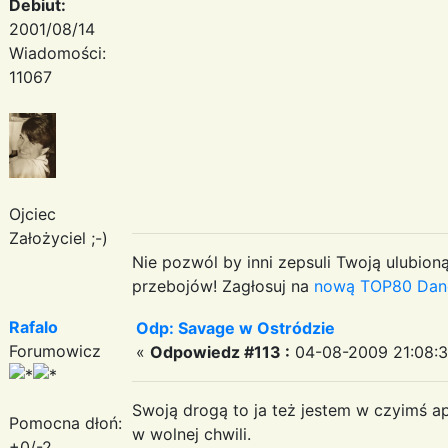
Debiut:
2001/08/14
Wiadomości:
11067
Ojciec
Założyciel ;-)
Nie pozwól by inni zepsuli Twoją ulubioną
przebojów! Zagłosuj na
nową TOP80 Dan
Rafalo
Odp: Savage w Ostródzie
Forumowicz
«
Odpowiedz #113 :
04-08-2009 21:08:3
Swoją drogą to ja też jestem w czyimś ap
Pomocna dłoń:
w wolnej chwili.
+0/-2