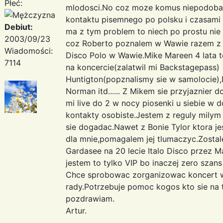
Płeć:
mlodosci.No coz moze komus niepodoba s
kontaktu pisemnego po polsku i czasami r
Debiut:
ma z tym problem to niech po prostu nie
2003/09/23
coz Roberto poznalem w Wawie razem z 
Wiadomości:
Disco Polo w Wawie.Mike Mareen 4 lata 
7114
na koncercie(zalatwil mi Backstagepass)
Huntigton(popznalismy sie w samolocie),D
Norman itd...... Z Mikem sie przyjaznier 
mi live do 2 w nocy piosenki u siebie w 
kontakty osobiste.Jestem z reguly mily
sie dogadac.Nawet z Bonie Tylor ktora je
dla mnie,pomagalem jej tlumaczyc.Zosta
Gardasee na 20 lecie Italo Disco przez Ma
jestem to tylko VIP bo inaczej zero szan
Chce sprobowac zorganizowac koncert w
rady.Potrzebuje pomoc kogos kto sie na 
pozdrawiam.
Artur.