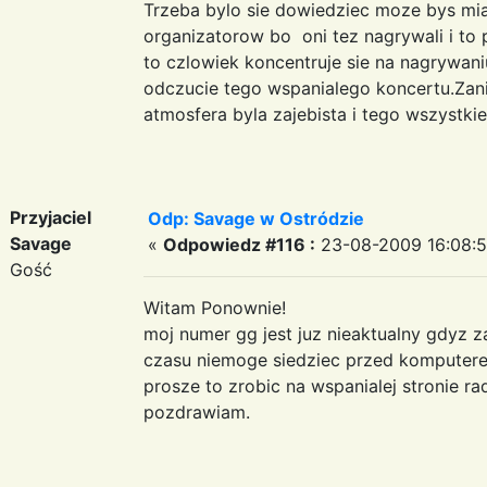
Trzeba bylo sie dowiedziec moze bys mia
organizatorow bo oni tez nagrywali i to 
to czlowiek koncentruje sie na nagrywani
odczucie tego wspanialego koncertu.Zani
atmosfera byla zajebista i tego wszystki
Przyjaciel
Odp: Savage w Ostródzie
Savage
«
Odpowiedz #116 :
23-08-2009 16:08:5
Gość
Witam Ponownie!
moj numer gg jest juz nieaktualny gdyz z
czasu niemoge siedziec przed komputerem
prosze to zrobic na wspanialej stronie ra
pozdrawiam.