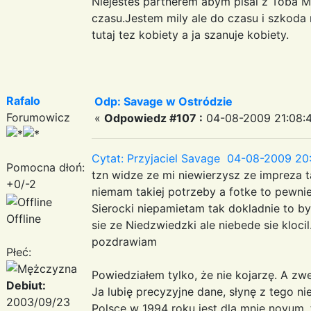
Niejestes partnerem abym pisal z Toba 
czasu.Jestem mily ale do czasu i szkoda 
tutaj tez kobiety a ja szanuje kobiety.
Rafalo
Odp: Savage w Ostródzie
Forumowicz
«
Odpowiedz #107 :
04-08-2009 21:08:4
Cytat: Przyjaciel Savage 04-08-2009 20
Pomocna dłoń:
tzn widze ze mi niewierzysz ze impreza 
+0/-2
niemam takiej potrzeby a fotke to pewn
Sierocki niepamietam tak dokladnie to b
Offline
sie ze Niedzwiedzki ale niebede sie klocil
pozdrawiam
Płeć:
Powiedziałem tylko, że nie kojarzę. A zw
Debiut:
Ja lubię precyzyjne dane, słynę z tego nie
2003/09/23
Polsce w 1994 roku jest dla mnie novum,