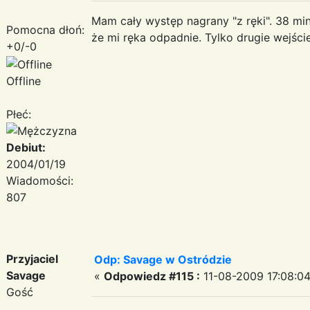
Mam cały występ nagrany "z ręki". 38 m
Pomocna dłoń:
że mi ręka odpadnie. Tylko drugie wejści
+0/-0
Offline
Płeć:
Debiut:
2004/01/19
Wiadomości:
807
Przyjaciel
Odp: Savage w Ostródzie
Savage
«
Odpowiedz #115 :
11-08-2009 17:08:04
Gość