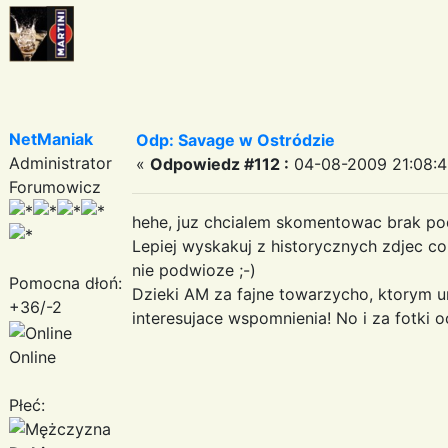
NetManiak
Odp: Savage w Ostródzie
Administrator
«
Odpowiedz #112 :
04-08-2009 21:08:4
Forumowicz
hehe, juz chcialem skomentowac brak p
Lepiej wyskakuj z historycznych zdjec co
nie podwioze ;-)
Pomocna dłoń:
Dzieki AM za fajne towarzycho, ktorym u
+36/-2
interesujace wspomnienia! No i za fotki o
Online
Płeć: