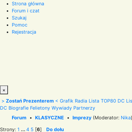
Strona główna
Forum i czat
Szukaj
Pomoc
Rejestracja
×
>
Zostań Prezenterem
<
Grafik Radia
Lista TOP80 DC
Li
DC
Biografie
Felietony
Wywiady
Partnerzy
Forum
•
KLASYCZNE
•
Imprezy
(Moderator:
Nika
Strony:
1
...
4
5
[
6
]
Do dołu