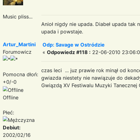
Music pliss...
Anioł nigdy nie upada. Diabeł upada tak n
upada i powstaje.
Artur_Martini
Odp: Savage w Ostródzie
Forumowicz
«
Odpowiedz #118 :
22-06-2010 23:06:0
czas leci ... juz prawie rok minął od ko
Pomocna dłoń:
gwiazda niestety nie nawiązuje do dekady
+0/-0
Gwiązdą XV Festiwalu Muzyki Taneczne
Offline
Płeć:
Debiut:
2002/02/16