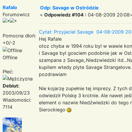
Rafalo
Odp: Savage w Ostródzie
Forumowicz
«
Odpowiedz #104 :
04-08-2009 20:08:
Cytat: Przyjaciel Savage 04-08-2009 20
Pomocna dłoń:
Hej Rafale
+0/-2
otoz chyba w 1994 roku byl w wawie konc
i Savage byl gosciem podobnie jak w Ost
Offline
szampana z Savage,.Niedzwiedzki itd...Na
kupilem wtedy plyte Savage Strangelove.
Płeć:
pozdrawiam
Debiut:
Nie kojarzę zupełnie tej imprezy. Z tych
2003/09/23
odwiedził Polskę 3 krotnie. Ale nawet jeś
Wiadomości:
element o nazwie Niedźwiedzki do tego n
7114
Sierockiego