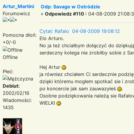
Artur_Martini
Odp: Savage w Ostródzie
Forumowicz
«
Odpowiedz #110 :
04-08-2009 21:08:3
Cytat: Rafalo 04-08-2009 19:08:12
Pomocna dłoń:
Elo Arturo.
+0/-0
No ja też chciałbym dołączyć do dziękuj
serdeczny kolega nie zrobiłby sobie z Sa
Offline
Hej Artur
Płeć:
ja równiez chciałem Ci serdecznie podzi
dzięki któremu mogłem spotkać sie i zrob
Debiut:
po koncercie jak sam zauwazyłeś
.
2002/02/16
Osobne podziękowania należą sie Rafałowi
Wiadomości:
WIELKI
1435