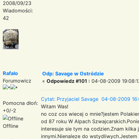
2008/09/23
Wiadomości:
42
Rafalo
Odp: Savage w Ostródzie
Forumowicz
«
Odpowiedz #101 :
04-08-2009 19:08:1
Cytat: Przyjaciel Savage 04-08-2009 16:
Pomocna dłoń:
Witam Was!
+0/-2
no coz cos wiecej o mnie?jestem Polakie
od 87 roku W Alpach Szwajcarskich.Poni
Offline
interesuje sie tym na codzien.Znam kilka 
innymi.Nienaleze do wstydliwych.Jestem 