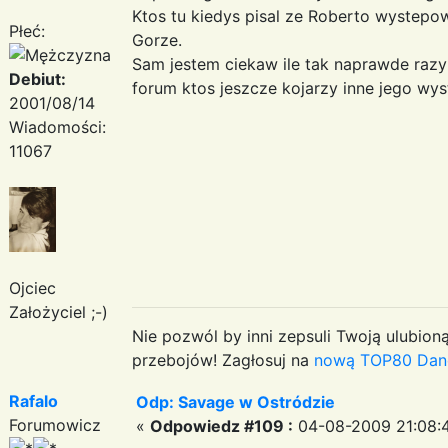
Ktos tu kiedys pisal ze Roberto wystepo
Płeć:
Gorze.
Sam jestem ciekaw ile tak naprawde razy
Debiut:
forum ktos jeszcze kojarzy inne jego wy
2001/08/14
Wiadomości:
11067
Ojciec
Założyciel ;-)
Nie pozwól by inni zepsuli Twoją ulubioną
przebojów! Zagłosuj na
nową TOP80 Dan
Rafalo
Odp: Savage w Ostródzie
Forumowicz
«
Odpowiedz #109 :
04-08-2009 21:08: