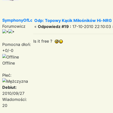
SymphonyOfLove
Odp: Topowy Kącik Miłośników Hi-NRG
Forumowicz
«
Odpowiedz #19 :
17-10-2010 22:10:03 
Is it free ?
Pomocna dłoń:
+0/-0
Offline
Płeć:
Debiut:
2010/09/27
Wiadomości:
20