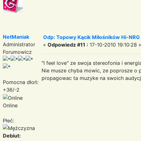
NetManiak
Odp: Topowy Kącik Miłośników Hi-NRG
Administrator
«
Odpowiedz #11 :
17-10-2010 19:10:28 
Forumowicz
"I feel love" ze swoja stereofonia i energi
Nie musze chyba mowic, ze poprosze o pr
propagowac ta muzyke na swoich audycj
Pomocna dłoń:
+36/-2
Online
Płeć:
Debiut: