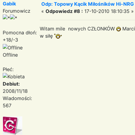
Gabik
Odp: Topowy Kącik Miłośników Hi-NRG
Forumowicz
«
Odpowiedz #8 :
17-10-2010 18:10:35 »
Witam mile nowych CZŁONKÓW
Marci
Pomocna dłoń:
w siłę
+18/-3
Offline
Płeć:
Debiut:
2008/11/18
Wiadomości:
567