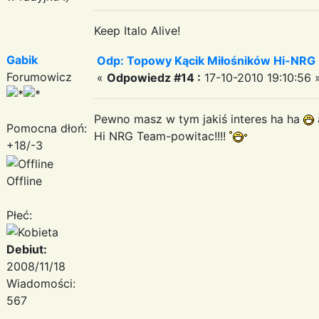
Keep Italo Alive!
Gabik
Odp: Topowy Kącik Miłośników Hi-NRG
Forumowicz
«
Odpowiedz #14 :
17-10-2010 19:10:56 
Pewno masz w tym jakiś interes ha ha
Pomocna dłoń:
Hi NRG Team-powitac!!!!
+18/-3
Offline
Płeć:
Debiut:
2008/11/18
Wiadomości:
567