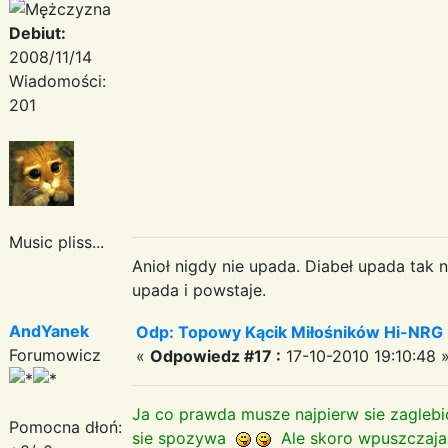
Debiut:
2008/11/14
Wiadomości:
201
Music pliss...
Anioł nigdy nie upada. Diabeł upada tak n
upada i powstaje.
AndYanek
Odp: Topowy Kącik Miłośników Hi-NRG
Forumowicz
«
Odpowiedz #17 :
17-10-2010 19:10:48 
Ja co prawda musze najpierw sie zaglebi
Pomocna dłoń:
sie spozywa
Ale skoro wpuszczaja 