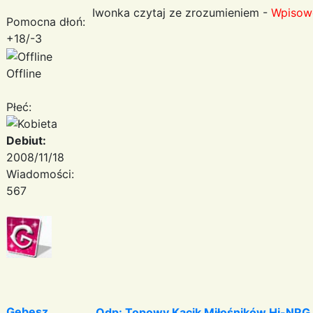
Iwonka czytaj ze zrozumieniem -
Wpisowe
Pomocna dłoń:
+18/-3
Offline
Płeć:
Debiut:
2008/11/18
Wiadomości:
567
Gebesz
Odp: Topowy Kącik Miłośników Hi-NRG