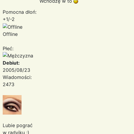
Wchodzę w to
Pomocna dłoń:
+1/-2
Offline
Płeć:
Debiut:
2005/08/23
Wiadomości:
2473
Lubie pograć
w radyjku :)