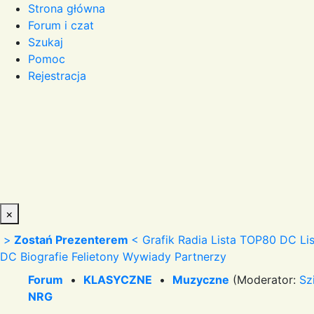
Strona główna
Forum i czat
Szukaj
Pomoc
Rejestracja
×
>
Zostań Prezenterem
<
Grafik Radia
Lista TOP80 DC
Li
DC
Biografie
Felietony
Wywiady
Partnerzy
Forum
•
KLASYCZNE
•
Muzyczne
(Moderator:
Sz
NRG