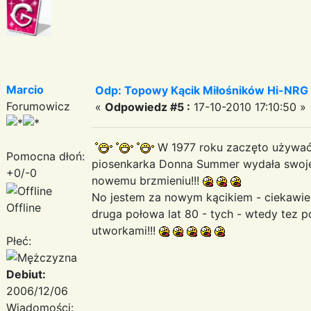
Marcio
Odp: Topowy Kącik Miłośników Hi-NRG
Forumowicz
«
Odpowiedz #5 :
17-10-2010 17:10:50 »
W 1977 roku zaczęto używać
Pomocna dłoń:
piosenkarka Donna Summer wydała swojego
+0/-0
nowemu brzmieniu!!!
No jestem za nowym kącikiem - ciekawie 
Offline
druga połowa lat 80 - tych - wtedy tez 
utworkami!!!
Płeć:
Debiut:
2006/12/06
Wiadomości: