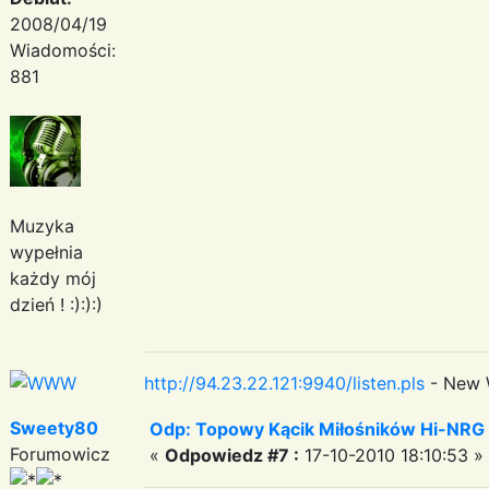
2008/04/19
Wiadomości:
881
Muzyka
wypełnia
każdy mój
dzień ! :):):)
http://94.23.22.121:9940/listen.pls
- New 
Sweety80
Odp: Topowy Kącik Miłośników Hi-NRG
Forumowicz
«
Odpowiedz #7 :
17-10-2010 18:10:53 »