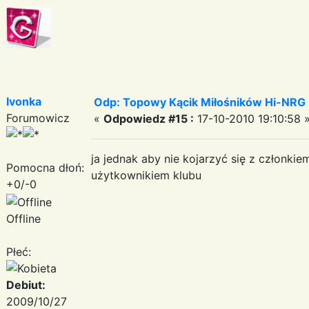
Ivonka
Odp: Topowy Kącik Miłośników Hi-NRG
Forumowicz
«
Odpowiedz #15 :
17-10-2010 19:10:58 
ja jednak aby nie kojarzyć się z członki
Pomocna dłoń:
użytkownikiem klubu
+0/-0
Offline
Płeć:
Debiut:
2009/10/27