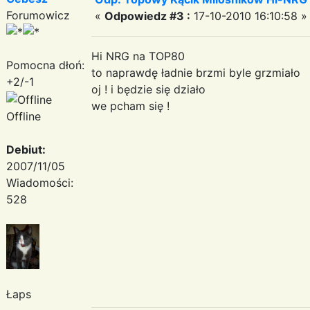
Forumowicz
«
Odpowiedz #3 :
17-10-2010 16:10:58 »
Hi NRG na TOP80
Pomocna dłoń:
to naprawdę ładnie brzmi byle grzmiało
+2/-1
oj ! i będzie się działo
we pcham się !
Offline
Debiut:
2007/11/05
Wiadomości:
528
Łaps