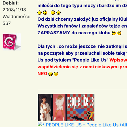
Debiut:
miłości do tego typu muzy i bardzo im d
2008/11/18
Wiadomości:
Od dziś chcemy założyć juz oficjalny K
567
Wszystkich fanów i zapaleńców tejże e
ZAPRASZAMY do naszego klubu
Dla tych , co może jeszcze nie zetknęli
na początek aby przesłuchali sobie taką
Us pod tytułem "People Like Us"
Wpisowe
współdzielenia się z nami ciekawymi pr
NRG
PEOPLE LIKE US - People Like Us (Alb