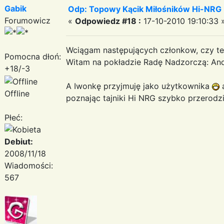
Gabik
Odp: Topowy Kącik Miłośników Hi-NRG
Forumowicz
«
Odpowiedz #18 :
17-10-2010 19:10:33 
Wciągam następujących członkow, czy t
Pomocna dłoń:
Witam na pokładzie Radę Nadzorczą: An
+18/-3
A Iwonkę przyjmuję jako użytkownika
a
Offline
poznając tajniki Hi NRG szybko przerodz
Płeć:
Debiut:
2008/11/18
Wiadomości:
567