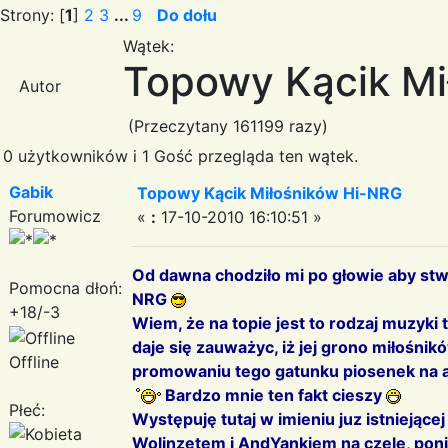
Strony: [
1
]
2
3
...
9
Do dołu
Wątek:
Topowy Kącik Mi
Autor
(Przeczytany 161199 razy)
0 użytkowników i 1 Gość przegląda ten wątek.
Gabik
Topowy Kącik Miłośników Hi-NRG
Forumowicz
«
:
17-10-2010 16:10:51 »
Od dawna chodziło mi po głowie aby stw
Pomocna dłoń:
NRG
+18/-3
Wiem, że na topie jest to rodzaj muzyki
daje się zauważyc, iż jej grono miłośni
Offline
promowaniu tego gatunku piosenek na a
Bardzo mnie ten fakt cieszy
Płeć:
Występuję tutaj w imieniu juz istniejąc
Wolinzetem i AndYankiem na czele, poni