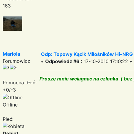
163
Mariola
Odp: Topowy Kącik Miłośników Hi-NRG
Forumowicz
«
Odpowiedz #6 :
17-10-2010 17:10:22 »
Proszę mnie wciagnac na czlonka ( bez
Pomocna dłoń:
+0/-3
Offline
Płeć:
Debiut: