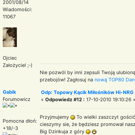
2001/08/14
Wiadomości:
11067
Ojciec
Założyciel ;-)
Nie pozwól by inni zepsuli Twoją ulubioną
przebojów! Zagłosuj na
nową TOP80 Dan
Gabik
Odp: Topowy Kącik Miłośników Hi-NRG
Forumowicz
«
Odpowiedz #12 :
17-10-2010 19:10:26 
Przyjmujemy
To wielki zaszczyt gościć
Pomocna dłoń:
cieszymy sie, że będziesz promował na
+18/-3
Big Dzinkuja z góry