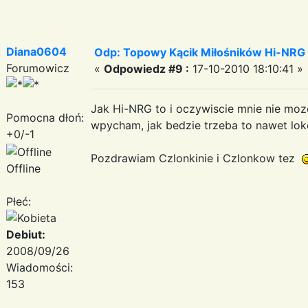
Diana0604
Odp: Topowy Kącik Miłośników Hi-NRG
Forumowicz
«
Odpowiedz #9 :
17-10-2010 18:10:41 »
Jak Hi-NRG to i oczywiscie mnie nie moze
Pomocna dłoń:
wpycham, jak bedzie trzeba to nawet lok
+0/-1
Pozdrawiam Czlonkinie i Czlonkow tez
Offline
Płeć:
Debiut:
2008/09/26
Wiadomości:
153