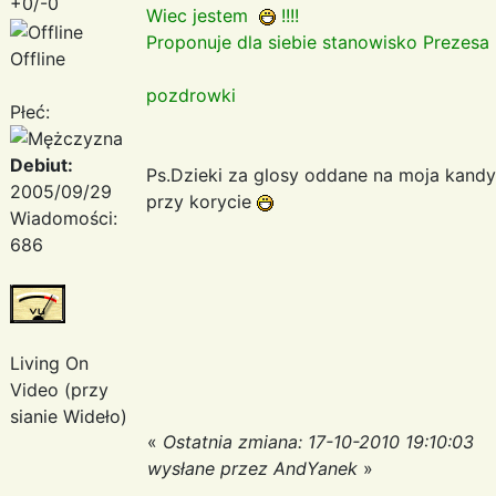
+0/-0
Wiec jestem
!!!!
Proponuje dla siebie stanowisko Prezes
Offline
pozdrowki
Płeć:
Debiut:
Ps.Dzieki za glosy oddane na moja kand
2005/09/29
przy korycie
Wiadomości:
686
Living On
Video (przy
sianie Wideło)
«
Ostatnia zmiana: 17-10-2010 19:10:03
wysłane przez AndYanek
»