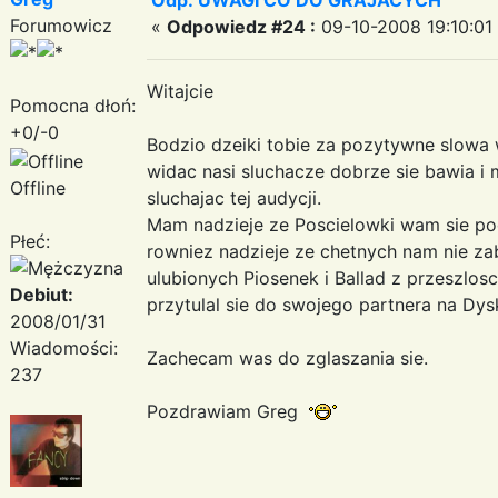
Forumowicz
«
Odpowiedz #24 :
09-10-2008 19:10:01
Witajcie
Pomocna dłoń:
+0/-0
Bodzio dzeiki tobie za pozytywne slowa
widac nasi sluchacze dobrze sie bawia 
Offline
sluchajac tej audycji.
Mam nadzieje ze Poscielowki wam sie po
Płeć:
rowniez nadzieje ze chetnych nam nie za
ulubionych Piosenek i Ballad z przeszlos
Debiut:
przytulal sie do swojego partnera na Dy
2008/01/31
Wiadomości:
Zachecam was do zglaszania sie.
237
Pozdrawiam Greg