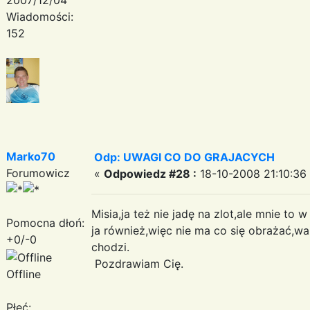
Wiadomości:
152
Marko70
Odp: UWAGI CO DO GRAJACYCH
Forumowicz
«
Odpowiedz #28 :
18-10-2008 21:10:36
Misia,ja też nie jadę na zlot,ale mnie to 
Pomocna dłoń:
ja również,więc nie ma co się obrażać,waż
+0/-0
chodzi.
Pozdrawiam Cię.
Offline
Płeć: