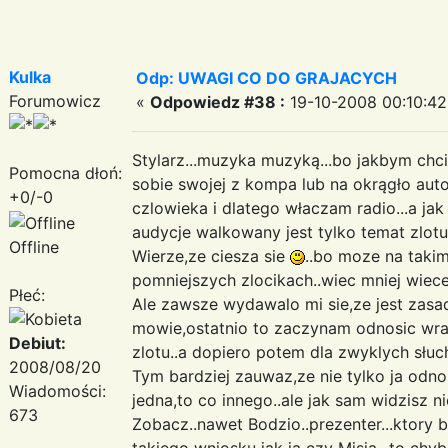
Kulka
Odp: UWAGI CO DO GRAJACYCH
Forumowicz
«
Odpowiedz #38 :
19-10-2008 00:10:42
Stylarz...muzyka muzyką...bo jakbym chci
Pomocna dłoń:
sobie swojej z kompa lub na okrągło auto
+0/-0
czlowieka i dlatego właczam radio...a jak
audycje walkowany jest tylko temat zlotu.
Offline
Wierze,ze ciesza sie
..bo moze na takim
pomniejszych zlocikach..wiec mniej wiecej 
Płeć:
Ale zawsze wydawalo mi sie,ze jest zasada
mowie,ostatnio to zaczynam odnosic wraz
Debiut:
zlotu..a dopiero potem dla zwyklych słuch
2008/08/20
Tym bardziej zauwaz,ze nie tylko ja odno
Wiadomości:
jedna,to co innego..ale jak sam widzisz nie.
673
Zobacz..nawet Bodzio..prezenter...ktory 
takiego wniosku jak ja czy Misia...to ch