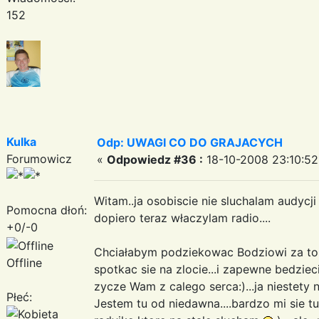
152
Kulka
Odp: UWAGI CO DO GRAJACYCH
Forumowicz
«
Odpowiedz #36 :
18-10-2008 23:10:52
Witam..ja osobiscie nie sluchalam audycji 
Pomocna dłoń:
dopiero teraz właczylam radio....
+0/-0
Chciałabym podziekowac Bodziowi za to c
Offline
spotkac sie na zlocie...i zapewne bedzie
zycze Wam z calego serca:)...ja niestety 
Płeć:
Jestem tu od niedawna....bardzo mi sie tu