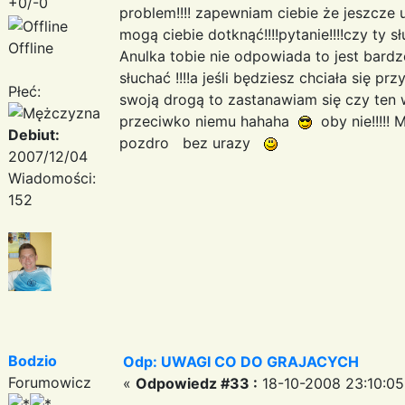
+0/-0
problem!!!! zapewniam ciebie że jeszcze 
mogą ciebie dotknąć!!!!pytanie!!!!czy ty s
Offline
Anulka tobie nie odpowiada to jest bar
słuchać !!!!a jeśli będziesz chciała się prz
Płeć:
swoją drogą to zastanawiam się czy ten w
przeciwko niemu hahaha
oby nie!!!!! Mi
Debiut:
pozdro bez urazy
2007/12/04
Wiadomości:
152
Bodzio
Odp: UWAGI CO DO GRAJACYCH
Forumowicz
«
Odpowiedz #33 :
18-10-2008 23:10:05