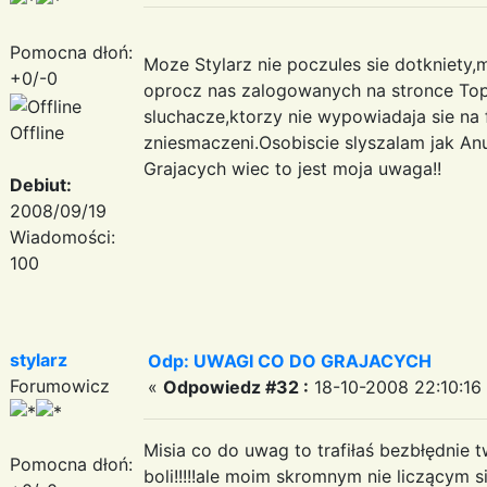
Pomocna dłoń:
Moze Stylarz nie poczules sie dotkniety
+0/-0
oprocz nas zalogowanych na stronce Top
sluchacze,ktorzy nie wypowiadaja sie na 
Offline
zniesmaczeni.Osobiscie slyszalam jak Anu
Grajacych wiec to jest moja uwaga!!
Debiut:
2008/09/19
Wiadomości:
100
stylarz
Odp: UWAGI CO DO GRAJACYCH
Forumowicz
«
Odpowiedz #32 :
18-10-2008 22:10:16
Misia co do uwag to trafiłaś bezbłędnie 
Pomocna dłoń:
boli!!!!!ale moim skromnym nie liczącym 