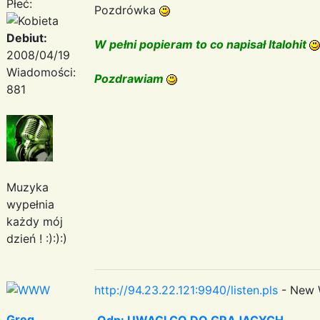
Płeć:
Pozdrówka
Debiut:
W pełni popieram to co napisał Italohit
2008/04/19
Wiadomości:
Pozdrawiam
881
Muzyka
wypełnia
każdy mój
dzień ! :):):)
http://94.23.22.121:9940/listen.pls
- New 
Greg
Odp: UWAGI CO DO GRAJACYCH