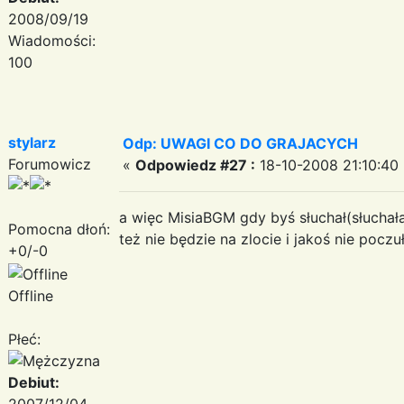
2008/09/19
Wiadomości:
100
stylarz
Odp: UWAGI CO DO GRAJACYCH
Forumowicz
«
Odpowiedz #27 :
18-10-2008 21:10:40 
a więc MisiaBGM gdy byś słuchał(słuchała
Pomocna dłoń:
też nie będzie na zlocie i jakoś nie poc
+0/-0
Offline
Płeć:
Debiut:
2007/12/04