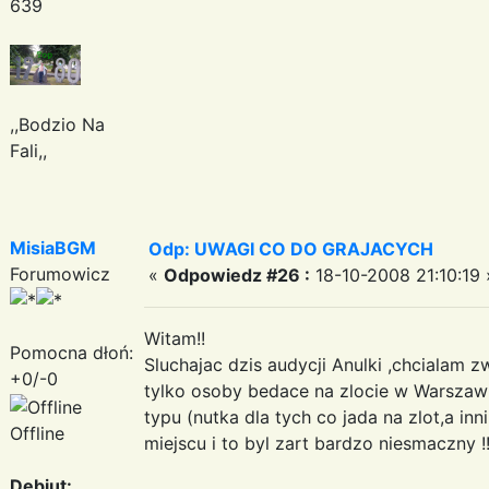
639
,,Bodzio Na
Fali,,
MisiaBGM
Odp: UWAGI CO DO GRAJACYCH
Forumowicz
«
Odpowiedz #26 :
18-10-2008 21:10:19 
Witam!!
Pomocna dłoń:
Sluchajac dzis audycji Anulki ,chcialam 
+0/-0
tylko osoby bedace na zlocie w Warszawi
typu (nutka dla tych co jada na zlot,a in
Offline
miejscu i to byl zart bardzo niesmaczny !
Debiut: