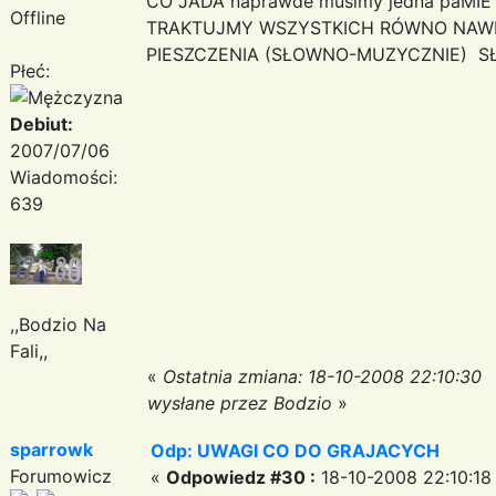
CO JADA naprawde musimy jedna paMIE
Offline
TRAKTUJMY WSZYSTKICH RÓWNO NAWET
PIESZCZENIA (SŁOWNO-MUZYCZNIE) S
Płeć:
Debiut:
2007/07/06
Wiadomości:
639
,,Bodzio Na
Fali,,
«
Ostatnia zmiana: 18-10-2008 22:10:30
wysłane przez Bodzio
»
sparrowk
Odp: UWAGI CO DO GRAJACYCH
Forumowicz
«
Odpowiedz #30 :
18-10-2008 22:10:18