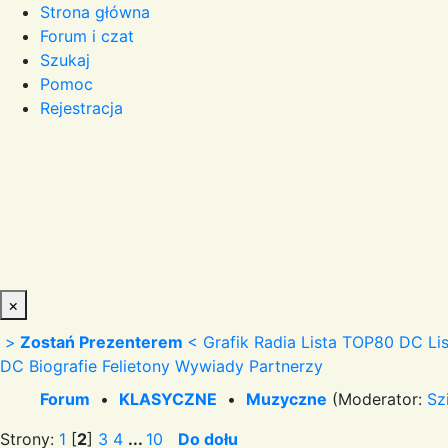
Strona główna
Forum i czat
Szukaj
Pomoc
Rejestracja
×
>
Zostań Prezenterem
<
Grafik Radia
Lista TOP80 DC
Li
DC
Biografie
Felietony
Wywiady
Partnerzy
Forum
•
KLASYCZNE
•
Muzyczne
(Moderator:
Sz
Strony:
1
[
2
]
3
4
...
10
Do dołu