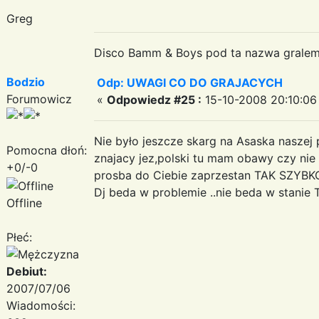
Greg
Disco Bamm & Boys pod ta nazwa gralem
Bodzio
Odp: UWAGI CO DO GRAJACYCH
Forumowicz
«
Odpowiedz #25 :
15-10-2008 20:10:06
Nie było jeszcze skarg na Asaska naszej 
Pomocna dłoń:
znajacy jez,polski tu mam obawy czy nie
+0/-0
prosba do Ciebie zaprzestan TAK SZYBKO
Dj beda w problemie ..nie beda w stanie
Offline
Płeć:
Debiut:
2007/07/06
Wiadomości: