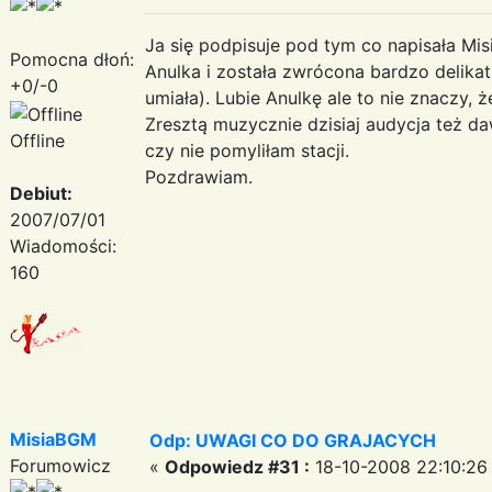
Ja się podpisuje pod tym co napisała Mis
Pomocna dłoń:
Anulka i została zwrócona bardzo delikatn
+0/-0
umiała). Lubie Anulkę ale to nie znaczy, 
Zresztą muzycznie dzisiaj audycja też d
Offline
czy nie pomyliłam stacji.
Pozdrawiam.
Debiut:
2007/07/01
Wiadomości:
160
MisiaBGM
Odp: UWAGI CO DO GRAJACYCH
Forumowicz
«
Odpowiedz #31 :
18-10-2008 22:10:26