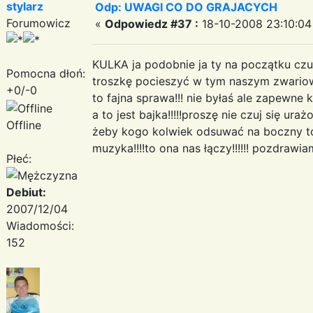
stylarz
Odp: UWAGI CO DO GRAJACYCH
Forumowicz
«
Odpowiedz #37 :
18-10-2008 23:10:04
KULKA ja podobnie ja ty na początku czu
Pomocna dłoń:
troszkę pocieszyć w tym naszym zwariowa
+0/-0
to fajna sprawa!!! nie byłaś ale zapewne k
a to jest bajka!!!!!proszę nie czuj się ur
Offline
żeby kogo kolwiek odsuwać na boczny tor z
muzyka!!!!to ona nas łączy!!!!!! pozdrawia
Płeć:
Debiut:
2007/12/04
Wiadomości:
152