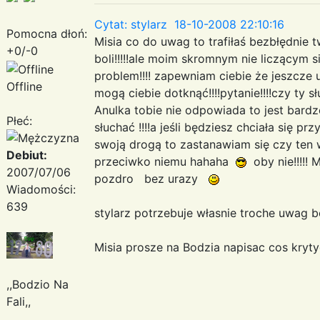
Cytat: stylarz 18-10-2008 22:10:16
Pomocna dłoń:
Misia co do uwag to trafiłaś bezbłędnie 
+0/-0
boli!!!!!ale moim skromnym nie liczącym 
problem!!!! zapewniam ciebie że jeszcze 
Offline
mogą ciebie dotknąć!!!!pytanie!!!!czy ty s
Anulka tobie nie odpowiada to jest bar
Płeć:
słuchać !!!!a jeśli będziesz chciała się prz
swoją drogą to zastanawiam się czy ten w
Debiut:
przeciwko niemu hahaha
oby nie!!!!! Mi
2007/07/06
pozdro bez urazy
Wiadomości:
639
stylarz potrzebuje własnie troche uwag
Misia prosze na Bodzia napisac cos kry
,,Bodzio Na
Fali,,