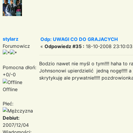
stylarz
Odp: UWAGI CO DO GRAJACYCH
Forumowicz
«
Odpowiedz #35 :
18-10-2008 23:10:03
Bodzio nawet nie myśl o tym!!!! haha to r
Pomocna dłoń:
Johnsonowi upierdzielić jedną nogę!!!!! a 
+0/-0
skrytykuję ale prywatnie!!!!! pozdrowi
Offline
Płeć:
Debiut:
2007/12/04
Wiadomości: