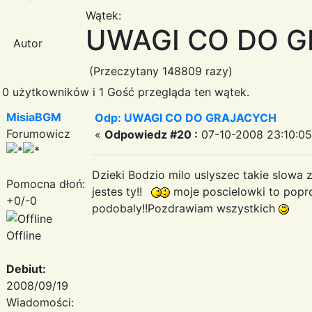
Wątek:
UWAGI CO DO 
Autor
(Przeczytany 148809 razy)
0 użytkowników i 1 Gość przegląda ten wątek.
MisiaBGM
Odp: UWAGI CO DO GRAJACYCH
Forumowicz
«
Odpowiedz #20 :
07-10-2008 23:10:05
Dzieki Bodzio milo uslyszec takie slowa 
Pomocna dłoń:
jestes ty!!
moje poscielowki to popros
+0/-0
podobaly!!Pozdrawiam wszystkich
Offline
Debiut:
2008/09/19
Wiadomości: