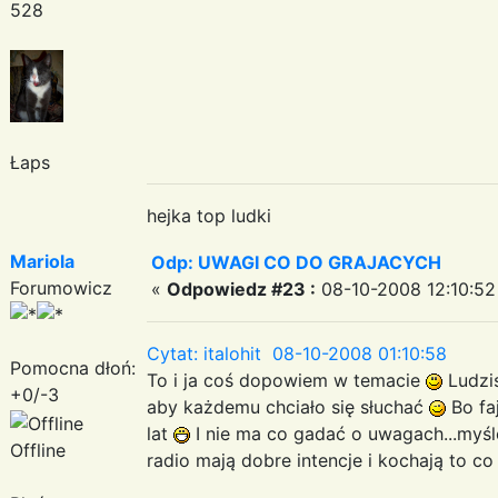
528
Łaps
hejka top ludki
Mariola
Odp: UWAGI CO DO GRAJACYCH
Forumowicz
«
Odpowiedz #23 :
08-10-2008 12:10:52
Cytat: italohit 08-10-2008 01:10:58
Pomocna dłoń:
To i ja coś dopowiem w temacie
Ludzis
+0/-3
aby każdemu chciało się słuchać
Bo fa
lat
I nie ma co gadać o uwagach...myślę
Offline
radio mają dobre intencje i kochają to c