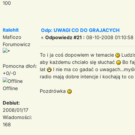
100
Italohit
Odp: UWAGI CO DO GRAJACYCH
Mafiozo
«
Odpowiedz #21 :
08-10-2008 01:10:58
Forumowicz
To i ja coś dopowiem w temacie
Ludzis
aby każdemu chciało się słuchać
Bo fa
Pomocna dłoń:
lat
I nie ma co gadać o uwagach...myślę
+0/-0
radio mają dobre intencje i kochają to c
Offline
Pozdrówka
Debiut:
2008/01/17
Wiadomości:
168