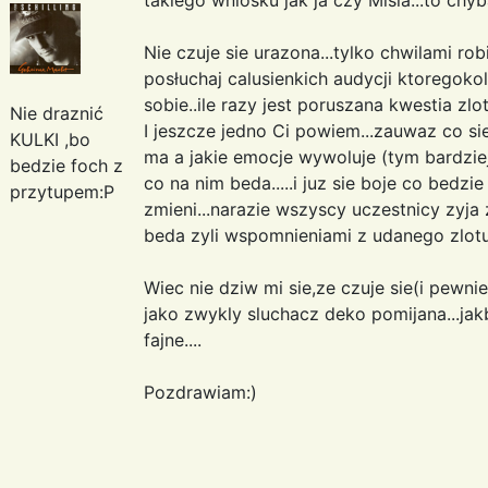
Nie czuje sie urazona...tylko chwilami rob
posłuchaj calusienkich audycji ktoregokol
sobie..ile razy jest poruszana kwestia zlot
Nie draznić
I jeszcze jedno Ci powiem...zauwaz co sie 
KULKI ,bo
ma a jakie emocje wywoluje (tym bardziej,
bedzie foch z
co na nim beda.....i juz sie boje co bedzie 
przytupem:P
zmieni...narazie wszyscy uczestnicy zyja
beda zyli wspomnieniami z udanego zlotu.
Wiec nie dziw mi sie,ze czuje sie(i pewnie
jako zwykly sluchacz deko pomijana...jakb
fajne....
Pozdrawiam:)