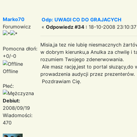
Marko70
Odp: UWAGI CO DO GRAJACYCH
Forumowicz
«
Odpowiedz #34 :
18-10-2008 23:10:37
Misia,ja tez nie lubię niesmacznych żartó
Pomocna dłoń:
w dobrym kierunku,a Anulka za chwilę i t
+0/-0
rozumiem Twojego zdenerwowania.
Ale masz rację,jest to portal słuzący,d
Offline
prowadzenia audycji przez prezenterów.
Pozdrawiam Cię.
Płeć:
Debiut:
2008/09/19
Wiadomości:
470