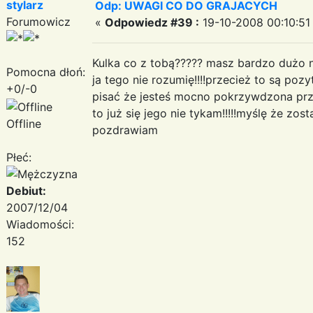
stylarz
Odp: UWAGI CO DO GRAJACYCH
Forumowicz
«
Odpowiedz #39 :
19-10-2008 00:10:51
Kulka co z tobą????? masz bardzo dużo ne
Pomocna dłoń:
ja tego nie rozumię!!!!przecież to są poz
+0/-0
pisać że jesteś mocno pokrzywdzona prze
to już się jego nie tykam!!!!!myślę że zo
Offline
pozdrawiam
Płeć:
Debiut:
2007/12/04
Wiadomości:
152