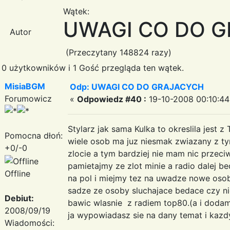
Wątek:
UWAGI CO DO 
Autor
(Przeczytany 148824 razy)
0 użytkowników i 1 Gość przegląda ten wątek.
MisiaBGM
Odp: UWAGI CO DO GRAJACYCH
Forumowicz
«
Odpowiedz #40 :
19-10-2008 00:10:44
Stylarz jak sama Kulka to okreslila jest 
Pomocna dłoń:
wiele osob ma juz niesmak zwiazany z ty
+0/-0
zlocie a tym bardziej nie mam nic przeciw
pamietajmy ze zlot minie a radio dalej b
Offline
na pol i miejmy tez na uwadze nowe osob
sadze ze osoby sluchajace bedace czy ni
Debiut:
bawic wlasnie z radiem top80.(a i dodam 
2008/09/19
ja wypowiadasz sie na dany temat i ka
Wiadomości: