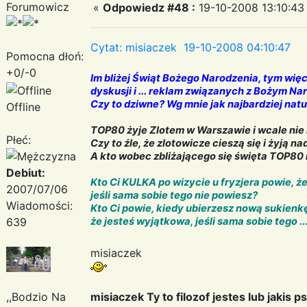
Forumowicz
«
Odpowiedz #48 :
19-10-2008 13:10:43
Cytat: misiaczek 19-10-2008 04:10:47
Pomocna dłoń:
+0/-0
Im bliżej Świąt Bożego Narodzenia, tym wię
dyskusji i ... reklam związanych z Bożym N
Czy to dziwne? Wg mnie jak najbardziej natu
Offline
TOP80 żyje Zlotem w Warszawie i wcale nie 
Płeć:
Czy to źle, że zlotowicze cieszą się i żyją 
A kto wobec zbliżającego się święta TOP80 
Debiut:
Kto Ci KULKA po wizycie u fryzjera powie, ż
2007/07/06
jeśli sama sobie tego nie powiesz?
Wiadomości:
Kto Ci powie, kiedy ubierzesz nową sukienkę
639
że jesteś wyjątkowa, jeśli sama sobie tego ... 
misiaczek
,,Bodzio Na
misiaczek Ty to filozof jestes lub jakis