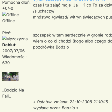
Pomocna dłoń:
czas i tu zająć moje Ja - ? co To za dzi
+0/-0
/słuchaczy/
mnóstwo /gwiazd/ witryn świecących pus
Offline
Płeć:
szczepek witam serdecznie w gronie rodz
wiem o co ci chodzi (kogo albo czego do
Debiut:
pozdrówka Bodzio
2007/07/06
Wiadomości:
639
,,Bodzio Na
Fali,,
«
Ostatnia zmiana: 22-10-2008 21:10:15
wysłane przez Bodzio
»