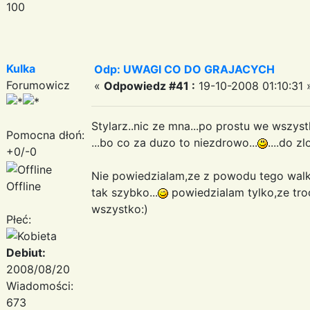
100
Kulka
Odp: UWAGI CO DO GRAJACYCH
Forumowicz
«
Odpowiedz #41 :
19-10-2008 01:10:31 
Stylarz..nic ze mna...po prostu we wszy
Pomocna dłoń:
...bo co za duzo to niezdrowo...
....do z
+0/-0
Nie powiedzialam,ze z powodu tego walko
Offline
tak szybko...
powiedzialam tylko,ze tro
wszystko:)
Płeć:
Debiut:
2008/08/20
Wiadomości:
673