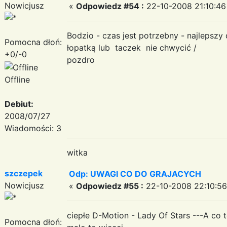
Nowicjusz
«
Odpowiedz #54 :
22-10-2008 21:10:46
Bodzio - czas jest potrzebny - najlepszy
Pomocna dłoń:
łopatką lub taczek nie chwycić /
+0/-0
pozdro
Offline
Debiut:
2008/07/27
Wiadomości: 3
witka
szczepek
Odp: UWAGI CO DO GRAJACYCH
Nowicjusz
«
Odpowiedz #55 :
22-10-2008 22:10:56
ciepłe D-Motion - Lady Of Stars ---A co 
Pomocna dłoń: