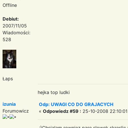
Offline
Debiut:
2007/11/05
Wiadomości:
528
Łaps
hejka top ludki
izunia
Odp: UWAGI CO DO GRAJACYCH
Forumowicz
«
Odpowiedz #59 :
25-10-2008 22:10:01
:)Chcialam rowniez pare slowek skreslic w