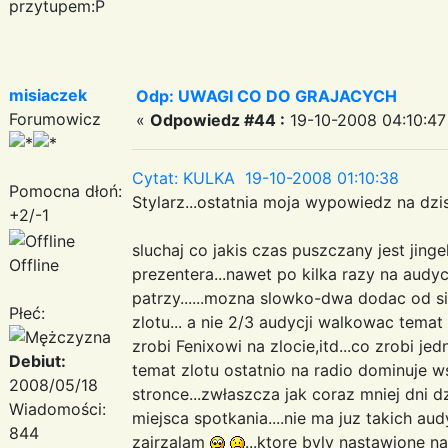
przytupem:P
misiaczek
Odp: UWAGI CO DO GRAJACYCH
Forumowicz
«
Odpowiedz #44 :
19-10-2008 04:10:47
Cytat: KULKA 19-10-2008 01:10:38
Pomocna dłoń:
Stylarz...ostatnia moja wypowiedz na dzis:
+2/-1
sluchaj co jakis czas puszczany jest jing
Offline
prezentera...nawet po kilka razy na audycj
patrzy......mozna slowko-dwa dodac od s
Płeć:
zlotu... a nie 2/3 audycji walkowac tema
zrobi Fenixowi na zlocie,itd...co zrobi jed
Debiut:
temat zlotu ostatnio na radio dominuje 
2008/05/18
stronce...zwłaszcza jak coraz mniej dni d
Wiadomości:
miejsca spotkania....nie ma juz takich aud
844
zajrzalam
...ktore byly nastawione na