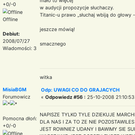
mało to więcej
+0/-0
w audycji propozycje słuchaczy.
Titanic-u prawo „słuchaj wbiją do głowy 
Offline
co i
jeszcze mówią!
Debiut:
2008/07/27
smacznego
Wiadomości: 3
witka
MisiaBGM
Odp: UWAGI CO DO GRAJACYCH
Forumowicz
«
Odpowiedz #56 :
25-10-2008 21:10:53
NAPISZE TYLKO TYLE DZIEKUJE MARC
Pomocna dłoń:
DLA NAS I ZA TO ZE NIE POZOSTAWILES
+0/-0
JEST ROWNIEZ UDANY I BAWIMY SIE SU