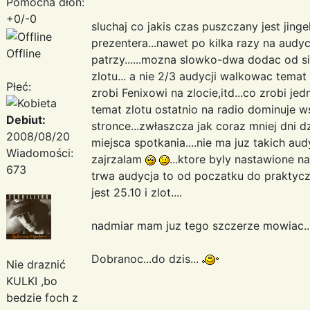
Pomocna dłoń:
+0/-0
sluchaj co jakis czas puszczany jest jing
prezentera...nawet po kilka razy na audycj
Offline
patrzy......mozna slowko-dwa dodac od s
zlotu... a nie 2/3 audycji walkowac tema
Płeć:
zrobi Fenixowi na zlocie,itd...co zrobi jed
temat zlotu ostatnio na radio dominuje 
Debiut:
stronce...zwłaszcza jak coraz mniej dni d
2008/08/20
miejsca spotkania....nie ma juz takich aud
Wiadomości:
zajrzalam
...ktore byly nastawione na
673
trwa audycja to od poczatku do praktyc
jest 25.10 i zlot....
nadmiar mam juz tego szczerze mowiac..
Dobranoc...do dzis...
Nie draznić
KULKI ,bo
bedzie foch z