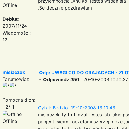
przyjemnością .Anulko jestes wspaniała ,
Offline
.Serdecznie pozdrawiam .
Debiut:
2007/11/24
Wiadomości:
12
misiaczek
Odp: UWAGI CO DO GRAJACYCH - ZLO
Forumowicz
«
Odpowiedz #50 :
20-10-2008 10:10:37
Pomocna dłoń:
+2/-1
Cytat: Bodzio 19-10-2008 13:10:43
misiaczek Ty to filozof jestes lub jakis
Offline
pacjent ,siegnij oczetami szerzej moze ,p
juz czytac te ksiazki bo mój kolega trafi