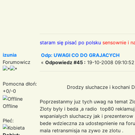
staram się pisać po polsku
sensownie i n
izunia
Odp: UWAGI CO DO GRAJACYCH
Forumowicz
«
Odpowiedz #45 :
19-10-2008 09:10:52
Pomocna dłoń:
Drodzy sluchacze i kochani D
+0/-0
Poprzestanmy juz tych uwag na temat
Zl
Offline
Zloty byly i beda ,a radio top80 reklamu
wspanialych sluchaczy jak i prezenterow .
Płeć:
bede wdzieczna za udostepnienie na for
mala retransmisja na zywo ze zlotu .
Debiut: