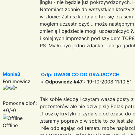
jinglu - nie będzie już pokrzywdzonych
Natomiast zdanie do wszystkich którzy 
w zlocie: Żal i szkoda ale tak się czasem
mogłem uczestniczyć .. może następnym r
zmienią i będziecie mogli uczestniczyć ?
i kolejnych imprezach pod szyldem TOP
PS. Miało być jedno zdanko .. ale ja gadu
Monia3
Odp: UWAGI CO DO GRAJACYCH
Forumowicz
«
Odpowiedz #47 :
19-10-2008 11:10:51 
Tak sobie siedzę i czytam wasze posty z
Pomocna dłoń:
prezenterów ale nie dziwię się Polak po
+0/-0
.Troszkę krytyki przyda się od czasu do
,staramy poprawić w sobie to co jest złe
Offline
Nie odbiegając od tematu może napiszci