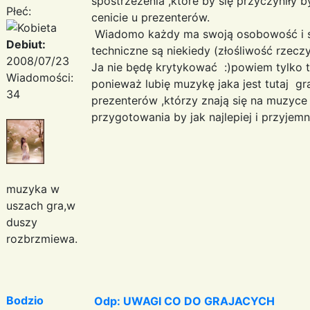
spostrzeżenia ,które by się przyczyniły b
Płeć:
cenicie u prezenterów.
Wiadomo każdy ma swoją osobowość i s
Debiut:
techniczne są niekiedy (złośliwość rzecz
2008/07/23
Ja nie będę krytykować :)powiem tylko t
Wiadomości:
ponieważ lubię muzykę jaka jest tutaj gra
34
prezenterów ,którzy znają się na muzyce
przygotowania by jak najlepiej i przyjemn
muzyka w
uszach gra,w
duszy
rozbrzmiewa.
Bodzio
Odp: UWAGI CO DO GRAJACYCH