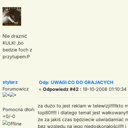
Nie draznić
KULKI ,bo
bedzie foch z
przytupem:P
stylarz
Odp: UWAGI CO DO GRAJACYCH
Forumowicz
«
Odpowiedz #42 :
19-10-2008 01:10:34
za dużo to jest reklam w telewizji!!!!!kt
Pomocna dłoń:
top80!!!!! i dlatego temat jest wałkowan
+0/-0
że za jakiś czas będziecie uświadamiać
bez względu na jego niedoskonałości!!!! i