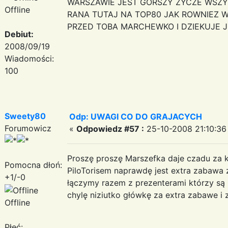
WARSZAWIE JEST GORSZY ZYCZE WSZY
Offline
RANA TUTAJ NA TOP80 JAK ROWNIEZ 
PRZED TOBA MARCHEWKO I DZIEKUJE 
Debiut:
2008/09/19
Wiadomości:
100
Sweety80
Odp: UWAGI CO DO GRAJACYCH
Forumowicz
«
Odpowiedz #57 :
25-10-2008 21:10:36
Proszę proszę Marszefka daje czadu za k
Pomocna dłoń:
PiloTorisem naprawdę jest extra zabawa z
+1/-0
łączymy razem z prezenterami którzy są 
chylę niziutko główkę za extra zabawe i
Offline
Płeć: