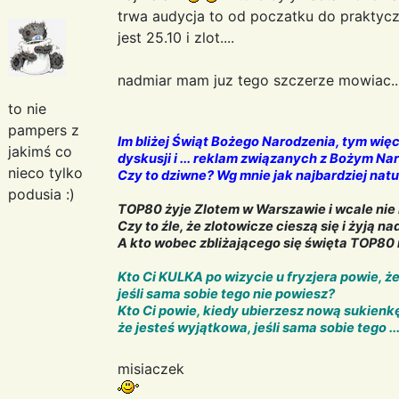
trwa audycja to od poczatku do praktyc
jest 25.10 i zlot....
nadmiar mam juz tego szczerze mowiac..
to nie
pampers z
Im bliżej Świąt Bożego Narodzenia, tym wię
jakimś co
dyskusji i ... reklam związanych z Bożym N
nieco tylko
Czy to dziwne? Wg mnie jak najbardziej natu
podusia :)
TOP80 żyje Zlotem w Warszawie i wcale nie 
Czy to źle, że zlotowicze cieszą się i żyją 
A kto wobec zbliżającego się święta TOP80 
Kto Ci KULKA po wizycie u fryzjera powie, ż
jeśli sama sobie tego nie powiesz?
Kto Ci powie, kiedy ubierzesz nową sukienkę
że jesteś wyjątkowa, jeśli sama sobie tego ... 
misiaczek