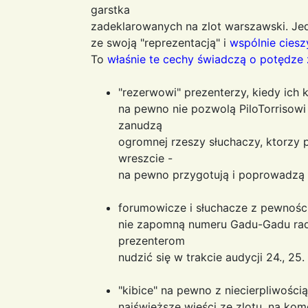
garstka
zadeklarowanych na zlot warszawski. Je
ze swoją "reprezentacją" i
wspólnie ciesz
To
właśnie te cechy świadczą o potędze 
"rezerwowi" prezenterzy, kiedy ich 
na pewno nie pozwolą PiloTorrisowi
zanudzą
ogromnej rzeszy słuchaczy, ktorzy
wreszcie -
na pewno przygotują i poprowadzą 
forumowicze i słuchacze z pewności
nie zapomną numeru Gadu-Gadu rad
prezenterom
nudzić się w trakcie audycji 24., 25.
"kibice" na pewno z niecierpliwości
najświeższe wieści ze zlotu, na komen