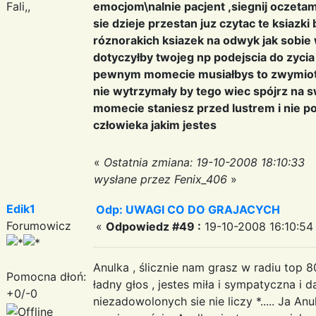
Fali,,
emocjom\nalnie pacjent ,siegnij oczetam
sie dzieje przestan juz czytac te ksiazki 
róznorakich ksiazek na odwyk jak sobi
dotyczyłby twojeg np podejscia do zycia
pewnym momecie musiałbys to zwymio
nie wytrzymały by tego wiec spójrz na 
momecie staniesz przed lustrem i nie p
człowieka jakim jestes
«
Ostatnia zmiana: 19-10-2008 18:10:33
wysłane przez Fenix_406
»
Edik1
Odp: UWAGI CO DO GRAJACYCH
Forumowicz
«
Odpowiedz #49 :
19-10-2008 16:10:54
Anulka , ślicznie nam grasz w radiu top
Pomocna dłoń:
ładny głos , jestes miła i sympatyczna i 
+0/-0
niezadowolonych sie nie liczy *..... Ja 