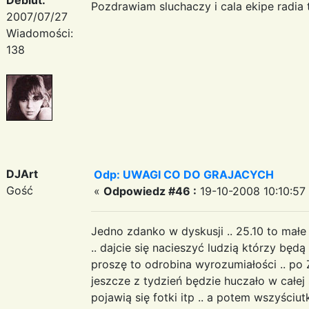
Pozdrawiam sluchaczy i cala ekipe radia
2007/07/27
Wiadomości:
138
DJArt
Odp: UWAGI CO DO GRAJACYCH
Gość
«
Odpowiedz #46 :
19-10-2008 10:10:57
Jedno zdanko w dyskusji .. 25.10 to małe 
.. dajcie się nacieszyć ludzią którzy bę
proszę to odrobina wyrozumiałości .. po
jeszcze z tydzień będzie huczało w całej 
pojawią się fotki itp .. a potem wszyściu