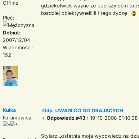
Offline
gdziekolwiek ważne że pod szyldem top8
bardziej obiektywne!!!!!! i tego życzę
Płeć:
Debiut:
2007/12/04
Wiadomości:
152
Kulka
Odp: UWAGI CO DO GRAJACYCH
Forumowicz
«
Odpowiedz #43 :
19-10-2008 01:10:38
Stylarz...ostatnia moja wypowiedz na dzis: