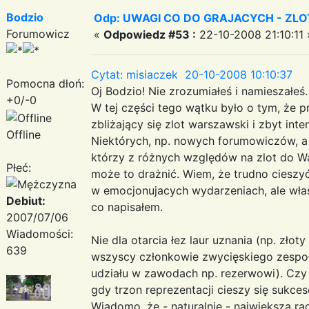
Bodzio
Odp: UWAGI CO DO GRAJACYCH - ZLO
Forumowicz
«
Odpowiedz #53 :
22-10-2008 21:10:11 
Cytat: misiaczek 20-10-2008 10:10:37
Pomocna dłoń:
Oj Bodzio! Nie zrozumiałeś i namieszałeś.
+0/-0
W tej części tego wątku było o tym, że 
zbliżający się zlot warszawski i zbyt int
Offline
Niektórych, np. nowych forumowiczów, a 
którzy z różnych względów na zlot do W
Płeć:
może to drażnić. Wiem, że trudno cieszyć
w emocjonujacych wydarzeniach, ale włas
Debiut:
co napisałem.
2007/07/06
Wiadomości:
Nie dla otarcia łez laur uznania (np. złot
639
wszyscy członkowie zwycięskiego zespołu
udziału w zawodach np. rezerwowi). Czy 
gdy trzon reprezentacji cieszy się sukces
Wiadomo, że - naturalnie - największą r