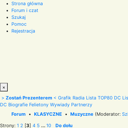
Strona główna
Forum i czat
Szukaj
Pomoc
Rejestracja
×
>
Zostań Prezenterem
<
Grafik Radia
Lista TOP80 DC
Li
DC
Biografie
Felietony
Wywiady
Partnerzy
Forum
•
KLASYCZNE
•
Muzyczne
(Moderator:
Sz
Strony:
1
2
[
3
]
4
5
...
10
Do dołu