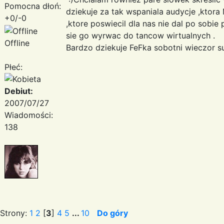
Pomocna dłoń:
dziekuje za tak wspaniala audycje ,ktora
+0/-0
,ktore poswiecil dla nas nie dal po sobi
sie go wyrwac do tancow wirtualnych .
Offline
Bardzo dziekuje FeFka sobotni wieczor sup
Płeć:
Debiut:
2007/07/27
Wiadomości:
138
Strony:
1
2
[
3
]
4
5
...
10
Do góry