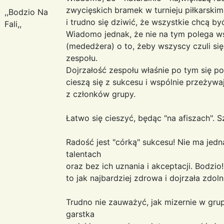
zwycięskich bramek w turnieju piłkarskim.
,,Bodzio Na
i trudno się dziwić, że wszystkie chcą b
Fali,,
Wiadomo jednak, że nie na tym polega ws
(mededżera) o to, żeby wszyscy czuli si
zespołu.
Dojrzałość zespołu właśnie po tym się po
cieszą się z sukcesu i wspólnie przeżyw
z członków grupy.
Łatwo się cieszyć, będąc "na afiszach". 
Radość jest "córką" sukcesu! Nie ma jed
talentach
oraz bez ich uznania i akceptacji. Bodzio
to jak najbardziej zdrowa i dojrzała zdo
Trudno nie zauważyć, jak mizernie w gr
garstka