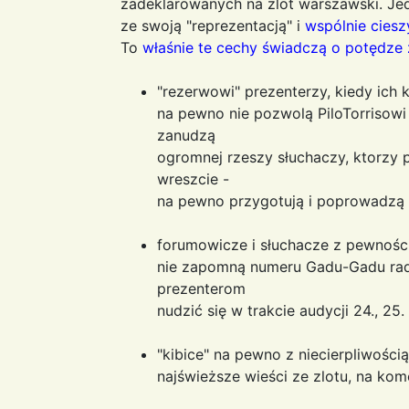
zadeklarowanych na zlot warszawski. Je
ze swoją "reprezentacją" i
wspólnie ciesz
To
właśnie te cechy świadczą o potędze 
"rezerwowi" prezenterzy, kiedy ich 
na pewno nie pozwolą PiloTorrisowi
zanudzą
ogromnej rzeszy słuchaczy, ktorzy
wreszcie -
na pewno przygotują i poprowadzą 
forumowicze i słuchacze z pewności
nie zapomną numeru Gadu-Gadu rad
prezenterom
nudzić się w trakcie audycji 24., 25.
"kibice" na pewno z niecierpliwości
najświeższe wieści ze zlotu, na komen