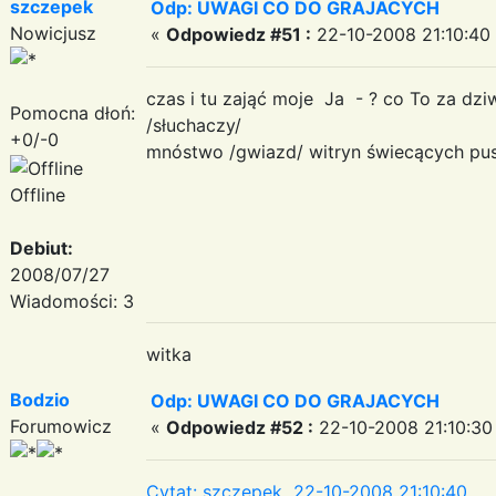
szczepek
Odp: UWAGI CO DO GRAJACYCH
Nowicjusz
«
Odpowiedz #51 :
22-10-2008 21:10:40
czas i tu zająć moje Ja - ? co To za dzi
Pomocna dłoń:
/słuchaczy/
+0/-0
mnóstwo /gwiazd/ witryn świecących pus
Offline
Debiut:
2008/07/27
Wiadomości: 3
witka
Bodzio
Odp: UWAGI CO DO GRAJACYCH
Forumowicz
«
Odpowiedz #52 :
22-10-2008 21:10:30
Cytat: szczepek 22-10-2008 21:10:40