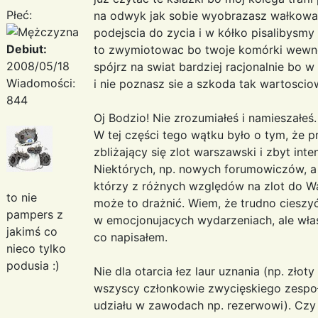
Płeć:
na odwyk jak sobie wyobrazasz wałkowan
podejscia do zycia i w kółko pisalibys
Debiut:
to zwymiotowac bo twoje komórki wewne
2008/05/18
spójrz na swiat bardziej racjonalnie bo
Wiadomości:
i nie poznasz sie a szkoda tak wartoscio
844
Oj Bodzio! Nie zrozumiałeś i namieszałeś.
W tej części tego wątku było o tym, że 
zbliżający się zlot warszawski i zbyt int
Niektórych, np. nowych forumowiczów, a 
którzy z różnych względów na zlot do W
to nie
może to drażnić. Wiem, że trudno cieszyć
pampers z
w emocjonujacych wydarzeniach, ale włas
jakimś co
co napisałem.
nieco tylko
podusia :)
Nie dla otarcia łez laur uznania (np. złot
wszyscy członkowie zwycięskiego zespołu
udziału w zawodach np. rezerwowi). Czy 