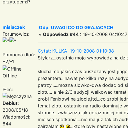
przytupem:P
misiaczek
Odp: UWAGI CO DO GRAJACYCH
Forumowicz
«
Odpowiedz #44 :
19-10-2008 04:10:47
Cytat: KULKA 19-10-2008 01:10:38
Pomocna dłoń:
Stylarz...ostatnia moja wypowiedz na dzis:
+2/-1
sluchaj co jakis czas puszczany jest jing
Offline
prezentera...nawet po kilka razy na audycj
patrzy......mozna slowko-dwa dodac od s
Płeć:
zlotu... a nie 2/3 audycji walkowac tema
zrobi Fenixowi na zlocie,itd...co zrobi jed
Debiut:
temat zlotu ostatnio na radio dominuje 
2008/05/18
stronce...zwłaszcza jak coraz mniej dni d
Wiadomości:
miejsca spotkania....nie ma juz takich aud
844
zajrzalam
...ktore byly nastawione na