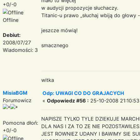
mało to więcej
+0/-0
w audycji propozycje słuchaczy.
Titanic-u prawo „słuchaj wbiją do głowy 
Offline
co i
jeszcze mówią!
Debiut:
2008/07/27
smacznego
Wiadomości: 3
witka
MisiaBGM
Odp: UWAGI CO DO GRAJACYCH
Forumowicz
«
Odpowiedz #56 :
25-10-2008 21:10:53
NAPISZE TYLKO TYLE DZIEKUJE MARC
Pomocna dłoń:
DLA NAS I ZA TO ZE NIE POZOSTAWILES
+0/-0
JEST ROWNIEZ UDANY I BAWIMY SIE SU