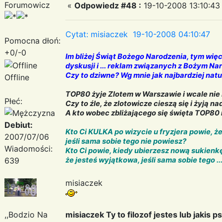
Forumowicz
«
Odpowiedz #48 :
19-10-2008 13:10:43
Cytat: misiaczek 19-10-2008 04:10:47
Pomocna dłoń:
+0/-0
Im bliżej Świąt Bożego Narodzenia, tym wię
dyskusji i ... reklam związanych z Bożym N
Czy to dziwne? Wg mnie jak najbardziej natu
Offline
TOP80 żyje Zlotem w Warszawie i wcale nie 
Płeć:
Czy to źle, że zlotowicze cieszą się i żyją 
A kto wobec zbliżającego się święta TOP80 
Debiut:
Kto Ci KULKA po wizycie u fryzjera powie, ż
2007/07/06
jeśli sama sobie tego nie powiesz?
Wiadomości:
Kto Ci powie, kiedy ubierzesz nową sukienkę
639
że jesteś wyjątkowa, jeśli sama sobie tego ... 
misiaczek
,,Bodzio Na
misiaczek Ty to filozof jestes lub jakis