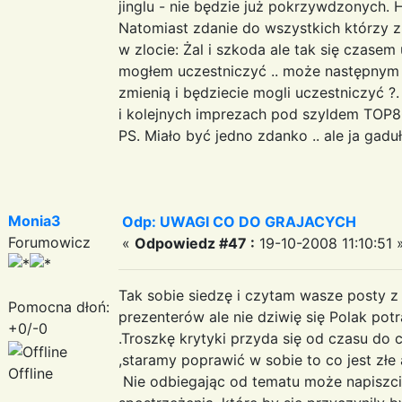
jinglu - nie będzie już pokrzywdzonych
Natomiast zdanie do wszystkich którzy 
w zlocie: Żal i szkoda ale tak się czasem
mogłem uczestniczyć .. może następnym r
zmienią i będziecie mogli uczestniczyć ?
i kolejnych imprezach pod szyldem TOP
PS. Miało być jedno zdanko .. ale ja gadu
Monia3
Odp: UWAGI CO DO GRAJACYCH
Forumowicz
«
Odpowiedz #47 :
19-10-2008 11:10:51 
Tak sobie siedzę i czytam wasze posty z
Pomocna dłoń:
prezenterów ale nie dziwię się Polak po
+0/-0
.Troszkę krytyki przyda się od czasu do
,staramy poprawić w sobie to co jest złe
Offline
Nie odbiegając od tematu może napiszci