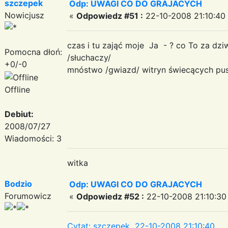
szczepek
Odp: UWAGI CO DO GRAJACYCH
Nowicjusz
«
Odpowiedz #51 :
22-10-2008 21:10:40
czas i tu zająć moje Ja - ? co To za dzi
Pomocna dłoń:
/słuchaczy/
+0/-0
mnóstwo /gwiazd/ witryn świecących pus
Offline
Debiut:
2008/07/27
Wiadomości: 3
witka
Bodzio
Odp: UWAGI CO DO GRAJACYCH
Forumowicz
«
Odpowiedz #52 :
22-10-2008 21:10:30
Cytat: szczepek 22-10-2008 21:10:40