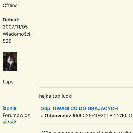
Offline
Debiut:
2007/11/05
Wiadomości:
528
Łaps
hejka top ludki
izunia
Odp: UWAGI CO DO GRAJACYCH
Forumowicz
«
Odpowiedz #59 :
25-10-2008 22:10:01
:)Chcialam rowniez pare slowek skreslic w