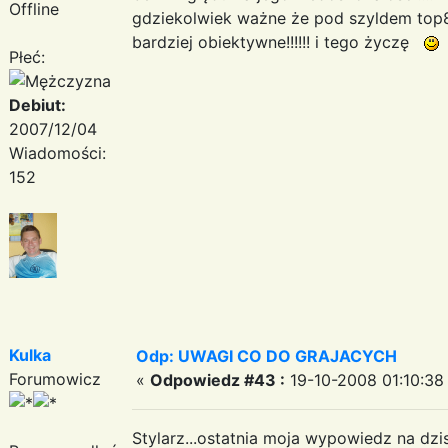
Offline
gdziekolwiek ważne że pod szyldem top8
bardziej obiektywne!!!!!! i tego życzę
Płeć:
Debiut:
2007/12/04
Wiadomości:
152
Kulka
Odp: UWAGI CO DO GRAJACYCH
Forumowicz
«
Odpowiedz #43 :
19-10-2008 01:10:38
Stylarz...ostatnia moja wypowiedz na dzis: