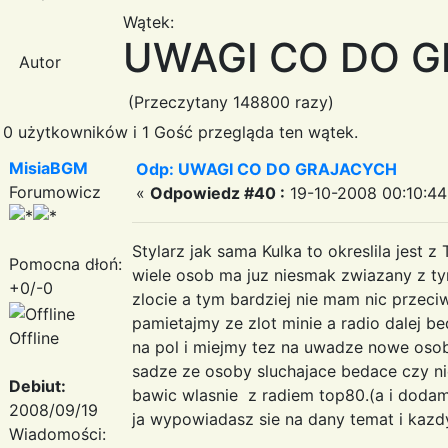
Wątek:
UWAGI CO DO 
Autor
(Przeczytany 148800 razy)
0 użytkowników i 1 Gość przegląda ten wątek.
MisiaBGM
Odp: UWAGI CO DO GRAJACYCH
Forumowicz
«
Odpowiedz #40 :
19-10-2008 00:10:44
Stylarz jak sama Kulka to okreslila jest 
Pomocna dłoń:
wiele osob ma juz niesmak zwiazany z ty
+0/-0
zlocie a tym bardziej nie mam nic przeciw
pamietajmy ze zlot minie a radio dalej b
Offline
na pol i miejmy tez na uwadze nowe osob
sadze ze osoby sluchajace bedace czy ni
Debiut:
bawic wlasnie z radiem top80.(a i dodam 
2008/09/19
ja wypowiadasz sie na dany temat i ka
Wiadomości: