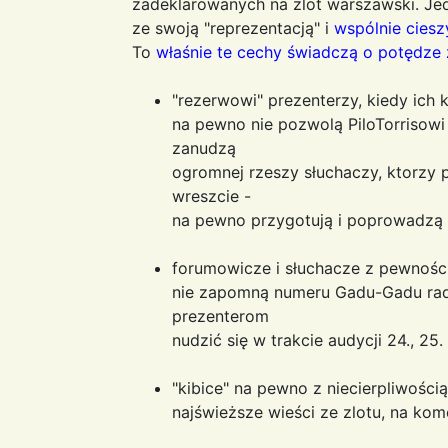
zadeklarowanych na zlot warszawski. Je
ze swoją "reprezentacją" i
wspólnie ciesz
To
właśnie te cechy świadczą o potędze 
"rezerwowi" prezenterzy, kiedy ich 
na pewno nie pozwolą PiloTorrisowi
zanudzą
ogromnej rzeszy słuchaczy, ktorzy
wreszcie -
na pewno przygotują i poprowadzą 
forumowicze i słuchacze z pewności
nie zapomną numeru Gadu-Gadu rad
prezenterom
nudzić się w trakcie audycji 24., 25.
"kibice" na pewno z niecierpliwości
najświeższe wieści ze zlotu, na komen