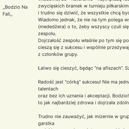
zwycięskich bramek w turnieju piłkarskim.
,,Bodzio Na
i trudno się dziwić, że wszystkie chcą b
Fali,,
Wiadomo jednak, że nie na tym polega ws
(mededżera) o to, żeby wszyscy czuli si
zespołu.
Dojrzałość zespołu właśnie po tym się po
cieszą się z sukcesu i wspólnie przeżyw
z członków grupy.
Łatwo się cieszyć, będąc "na afiszach". 
Radość jest "córką" sukcesu! Nie ma jed
talentach
oraz bez ich uznania i akceptacji. Bodzio
to jak najbardziej zdrowa i dojrzała zdo
Trudno nie zauważyć, jak mizernie w gr
garstka