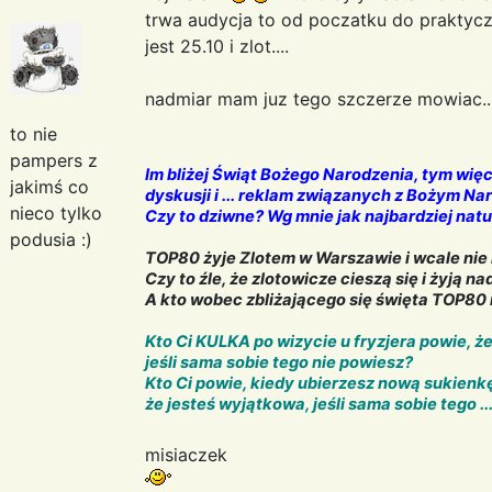
trwa audycja to od poczatku do praktyc
jest 25.10 i zlot....
nadmiar mam juz tego szczerze mowiac..
to nie
pampers z
Im bliżej Świąt Bożego Narodzenia, tym wię
jakimś co
dyskusji i ... reklam związanych z Bożym N
nieco tylko
Czy to dziwne? Wg mnie jak najbardziej natu
podusia :)
TOP80 żyje Zlotem w Warszawie i wcale nie 
Czy to źle, że zlotowicze cieszą się i żyją 
A kto wobec zbliżającego się święta TOP80 
Kto Ci KULKA po wizycie u fryzjera powie, ż
jeśli sama sobie tego nie powiesz?
Kto Ci powie, kiedy ubierzesz nową sukienkę
że jesteś wyjątkowa, jeśli sama sobie tego ... 
misiaczek