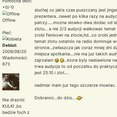
Pomocna dłoń:
+0/-0
sluchaj co jakis czas puszczany jest jing
prezentera...nawet po kilka razy na audycj
Offline
patrzy......mozna slowko-dwa dodac od s
zlotu... a nie 2/3 audycji walkowac tema
Płeć:
zrobi Fenixowi na zlocie,itd...co zrobi jed
temat zlotu ostatnio na radio dominuje 
Debiut:
stronce...zwłaszcza jak coraz mniej dni d
2008/08/20
miejsca spotkania....nie ma juz takich aud
Wiadomości:
zajrzalam
...ktore byly nastawione na
673
trwa audycja to od poczatku do praktyc
jest 25.10 i zlot....
nadmiar mam juz tego szczerze mowiac..
Dobranoc...do dzis...
Nie draznić
KULKI ,bo
bedzie foch z