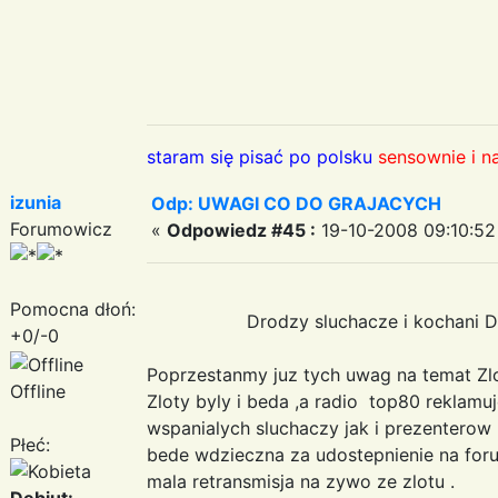
staram się pisać po polsku
sensownie i n
izunia
Odp: UWAGI CO DO GRAJACYCH
Forumowicz
«
Odpowiedz #45 :
19-10-2008 09:10:52
Pomocna dłoń:
Drodzy sluchacze i kochani D
+0/-0
Poprzestanmy juz tych uwag na temat
Zl
Offline
Zloty byly i beda ,a radio top80 reklamu
wspanialych sluchaczy jak i prezenterow .
Płeć:
bede wdzieczna za udostepnienie na for
mala retransmisja na zywo ze zlotu .
Debiut: