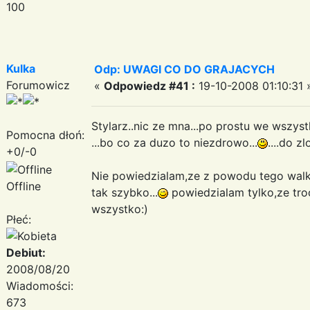
100
Kulka
Odp: UWAGI CO DO GRAJACYCH
Forumowicz
«
Odpowiedz #41 :
19-10-2008 01:10:31 
Stylarz..nic ze mna...po prostu we wszy
Pomocna dłoń:
...bo co za duzo to niezdrowo...
....do z
+0/-0
Nie powiedzialam,ze z powodu tego walko
Offline
tak szybko...
powiedzialam tylko,ze tro
wszystko:)
Płeć:
Debiut:
2008/08/20
Wiadomości:
673