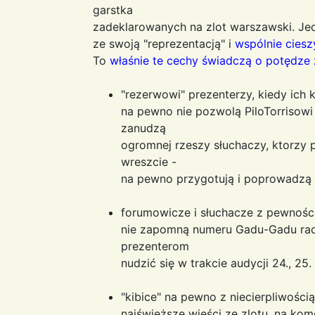
garstka
zadeklarowanych na zlot warszawski. Je
ze swoją "reprezentacją" i
wspólnie ciesz
To
właśnie te cechy świadczą o potędze 
"rezerwowi" prezenterzy, kiedy ich 
na pewno nie pozwolą PiloTorrisowi
zanudzą
ogromnej rzeszy słuchaczy, ktorzy
wreszcie -
na pewno przygotują i poprowadzą 
forumowicze i słuchacze z pewności
nie zapomną numeru Gadu-Gadu rad
prezenterom
nudzić się w trakcie audycji 24., 25.
"kibice" na pewno z niecierpliwości
najświeższe wieści ze zlotu, na komen