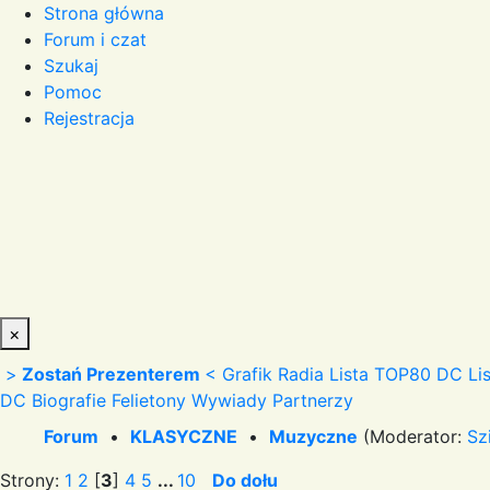
Strona główna
Forum i czat
Szukaj
Pomoc
Rejestracja
×
>
Zostań Prezenterem
<
Grafik Radia
Lista TOP80 DC
Li
DC
Biografie
Felietony
Wywiady
Partnerzy
Forum
•
KLASYCZNE
•
Muzyczne
(Moderator:
Sz
Strony:
1
2
[
3
]
4
5
...
10
Do dołu