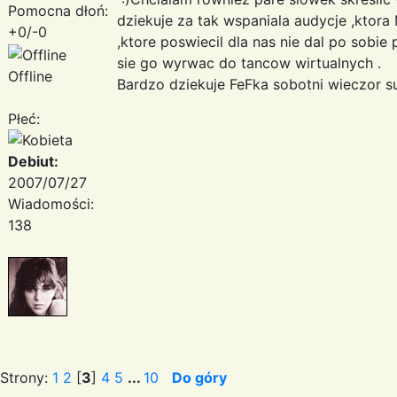
Pomocna dłoń:
dziekuje za tak wspaniala audycje ,ktora
+0/-0
,ktore poswiecil dla nas nie dal po sobi
sie go wyrwac do tancow wirtualnych .
Offline
Bardzo dziekuje FeFka sobotni wieczor sup
Płeć:
Debiut:
2007/07/27
Wiadomości:
138
Strony:
1
2
[
3
]
4
5
...
10
Do góry