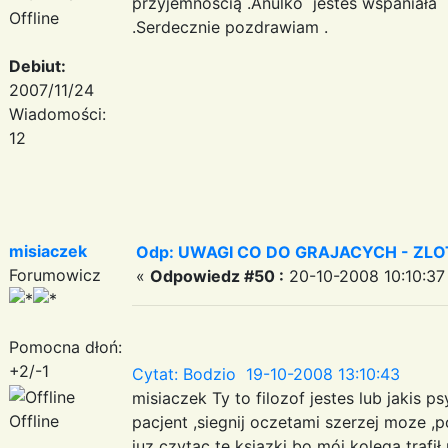
przyjemnością .Anulko jestes wspaniała ,
Offline
.Serdecznie pozdrawiam .
Debiut:
2007/11/24
Wiadomości:
12
misiaczek
Odp: UWAGI CO DO GRAJACYCH - ZLO
Forumowicz
«
Odpowiedz #50 :
20-10-2008 10:10:37
Pomocna dłoń:
+2/-1
Cytat: Bodzio 19-10-2008 13:10:43
misiaczek Ty to filozof jestes lub jakis
Offline
pacjent ,siegnij oczetami szerzej moze ,p
juz czytac te ksiazki bo mój kolega trafi