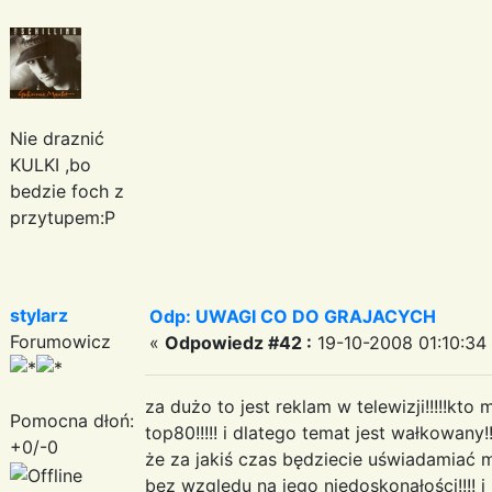
Nie draznić
KULKI ,bo
bedzie foch z
przytupem:P
stylarz
Odp: UWAGI CO DO GRAJACYCH
Forumowicz
«
Odpowiedz #42 :
19-10-2008 01:10:34
za dużo to jest reklam w telewizji!!!!!kt
Pomocna dłoń:
top80!!!!! i dlatego temat jest wałkowan
+0/-0
że za jakiś czas będziecie uświadamiać
bez względu na jego niedoskonałości!!!! i