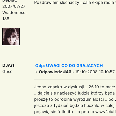
Pozdrawiam sluchaczy i cala ekipe radia
2007/07/27
Wiadomości:
138
DJArt
Odp: UWAGI CO DO GRAJACYCH
Gość
«
Odpowiedz #46 :
19-10-2008 10:10:57
Jedno zdanko w dyskusji .. 25.10 to małe 
.. dajcie się nacieszyć ludzią którzy bę
proszę to odrobina wyrozumiałości .. po
jeszcze z tydzień będzie huczało w całej 
pojawią się fotki itp .. a potem wszyściu