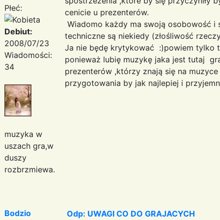
spostrzeżenia ,które by się przyczyniły b
Płeć:
cenicie u prezenterów.
Wiadomo każdy ma swoją osobowość i s
Debiut:
techniczne są niekiedy (złośliwość rzecz
2008/07/23
Ja nie będę krytykować :)powiem tylko t
Wiadomości:
ponieważ lubię muzykę jaka jest tutaj gra
34
prezenterów ,którzy znają się na muzyce
przygotowania by jak najlepiej i przyjemn
muzyka w
uszach gra,w
duszy
rozbrzmiewa.
Bodzio
Odp: UWAGI CO DO GRAJACYCH