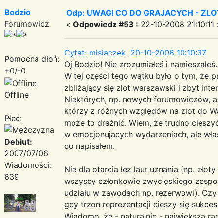
Bodzio
Odp: UWAGI CO DO GRAJACYCH - ZLO
Forumowicz
«
Odpowiedz #53 :
22-10-2008 21:10:11 
Cytat: misiaczek 20-10-2008 10:10:37
Pomocna dłoń:
Oj Bodzio! Nie zrozumiałeś i namieszałeś.
+0/-0
W tej części tego wątku było o tym, że 
zbliżający się zlot warszawski i zbyt int
Offline
Niektórych, np. nowych forumowiczów, a 
którzy z różnych względów na zlot do W
Płeć:
może to drażnić. Wiem, że trudno cieszyć
w emocjonujacych wydarzeniach, ale włas
Debiut:
co napisałem.
2007/07/06
Wiadomości:
Nie dla otarcia łez laur uznania (np. złot
639
wszyscy członkowie zwycięskiego zespołu
udziału w zawodach np. rezerwowi). Czy 
gdy trzon reprezentacji cieszy się sukces
Wiadomo, że - naturalnie - największą r