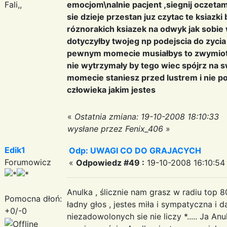
Fali,,
emocjom\nalnie pacjent ,siegnij oczetam
sie dzieje przestan juz czytac te ksiazki 
róznorakich ksiazek na odwyk jak sobi
dotyczyłby twojeg np podejscia do zycia
pewnym momecie musiałbys to zwymio
nie wytrzymały by tego wiec spójrz na 
momecie staniesz przed lustrem i nie p
człowieka jakim jestes
«
Ostatnia zmiana: 19-10-2008 18:10:33
wysłane przez Fenix_406
»
Edik1
Odp: UWAGI CO DO GRAJACYCH
Forumowicz
«
Odpowiedz #49 :
19-10-2008 16:10:54
Anulka , ślicznie nam grasz w radiu top
Pomocna dłoń:
ładny głos , jestes miła i sympatyczna i 
+0/-0
niezadowolonych sie nie liczy *..... Ja 