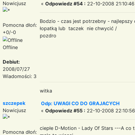
Nowicjusz
«
Odpowiedz #54 :
22-10-2008 21:10:46
Bodzio - czas jest potrzebny - najlepszy
Pomocna dłoń:
łopatką lub taczek nie chwycić /
+0/-0
pozdro
Offline
Debiut:
2008/07/27
Wiadomości: 3
witka
szczepek
Odp: UWAGI CO DO GRAJACYCH
Nowicjusz
«
Odpowiedz #55 :
22-10-2008 22:10:56
ciepłe D-Motion - Lady Of Stars ---A co 
Pomocna dłoń: