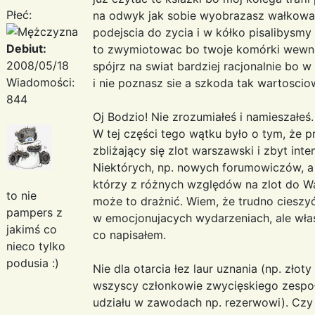
Płeć:
na odwyk jak sobie wyobrazasz wałkowan
podejscia do zycia i w kółko pisalibys
Debiut:
to zwymiotowac bo twoje komórki wewne
2008/05/18
spójrz na swiat bardziej racjonalnie bo
Wiadomości:
i nie poznasz sie a szkoda tak wartoscio
844
Oj Bodzio! Nie zrozumiałeś i namieszałeś.
W tej części tego wątku było o tym, że 
zbliżający się zlot warszawski i zbyt int
Niektórych, np. nowych forumowiczów, a 
którzy z różnych względów na zlot do W
to nie
może to drażnić. Wiem, że trudno cieszyć
pampers z
w emocjonujacych wydarzeniach, ale włas
jakimś co
co napisałem.
nieco tylko
podusia :)
Nie dla otarcia łez laur uznania (np. złot
wszyscy członkowie zwycięskiego zespołu
udziału w zawodach np. rezerwowi). Czy 