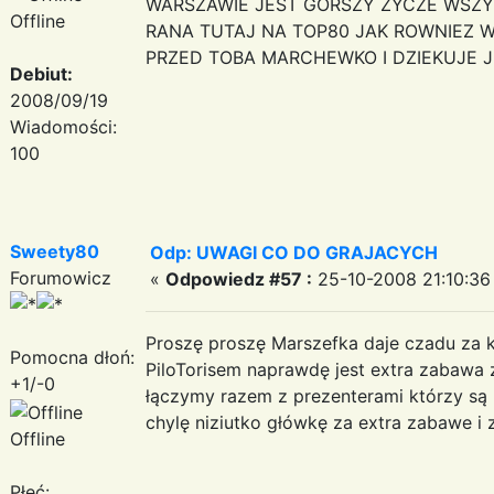
WARSZAWIE JEST GORSZY ZYCZE WSZY
Offline
RANA TUTAJ NA TOP80 JAK ROWNIEZ 
PRZED TOBA MARCHEWKO I DZIEKUJE 
Debiut:
2008/09/19
Wiadomości:
100
Sweety80
Odp: UWAGI CO DO GRAJACYCH
Forumowicz
«
Odpowiedz #57 :
25-10-2008 21:10:36
Proszę proszę Marszefka daje czadu za k
Pomocna dłoń:
PiloTorisem naprawdę jest extra zabawa z
+1/-0
łączymy razem z prezenterami którzy są 
chylę niziutko główkę za extra zabawe i
Offline
Płeć: