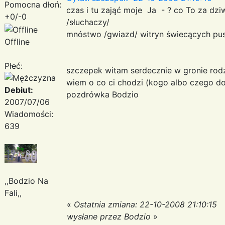
Pomocna dłoń:
czas i tu zająć moje Ja - ? co To za dzi
+0/-0
/słuchaczy/
mnóstwo /gwiazd/ witryn świecących pus
Offline
Płeć:
szczepek witam serdecznie w gronie rodz
wiem o co ci chodzi (kogo albo czego do
Debiut:
pozdrówka Bodzio
2007/07/06
Wiadomości:
639
,,Bodzio Na
Fali,,
«
Ostatnia zmiana: 22-10-2008 21:10:15
wysłane przez Bodzio
»