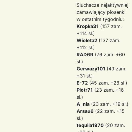
Słuchacze najaktywniej
zamawiający piosenki
w ostatnim tygodniu:
Kropka31
(157 zam.
+114 sł.)
Wioleta2
(137 zam.
+112 sł.)
RAD69
(76 zam. +60
sł.)
Gerwazy101
(49 zam.
+31 sł.)
E-72
(45 zam. +28 sł.)
Piotr71
(23 zam. +16
sł.)
A_nia
(23 zam. +19 sł.)
Arsau6
(22 zam. +15
sł.)
tequila1970
(20 zam.