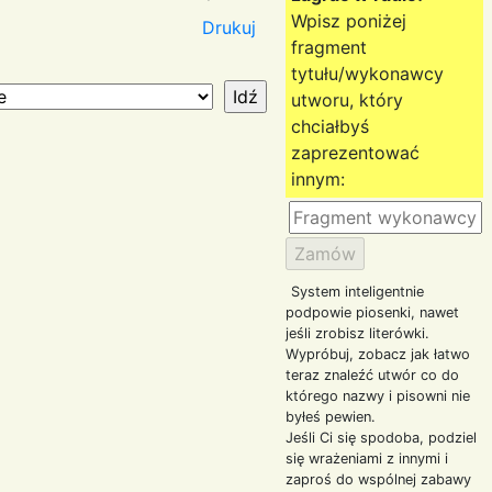
Wpisz poniżej
Drukuj
fragment
tytułu/wykonawcy
utworu, który
chciałbyś
zaprezentować
innym:
System inteligentnie
podpowie piosenki, nawet
jeśli zrobisz literówki.
Wypróbuj, zobacz jak łatwo
teraz znaleźć utwór co do
którego nazwy i pisowni nie
byłeś pewien.
Jeśli Ci się spodoba, podziel
się wrażeniami z innymi i
zaproś do wspólnej zabawy