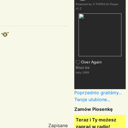
Powered by
© TOP80 AI Player
v1.2
.
Over Again
Brian Ice
Italy
1988
Poprzednio graliśmy...
Twoje ulubione...
Zamów Piosenkę
Teraz i Ty możesz
Zapisane
zagrać w radio!