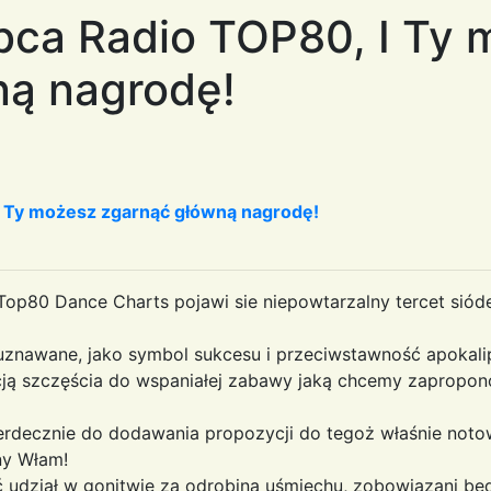
bca Radio TOP80, I Ty 
ną nagrodę!
I Ty możesz zgarnąć główną nagrodę!
 Top80 Dance Charts pojawi sie niepowtarzalny tercet si
uznawane, jako symbol sukcesu i przeciwstawność apokalip
ją szczęścia do wspaniałej zabawy jaką chcemy zapropo
rdecznie do dodawania propozycji do tegoż właśnie noto
ny Włam!
udział w gonitwie za odrobiną uśmiechu, zobowiązani bę