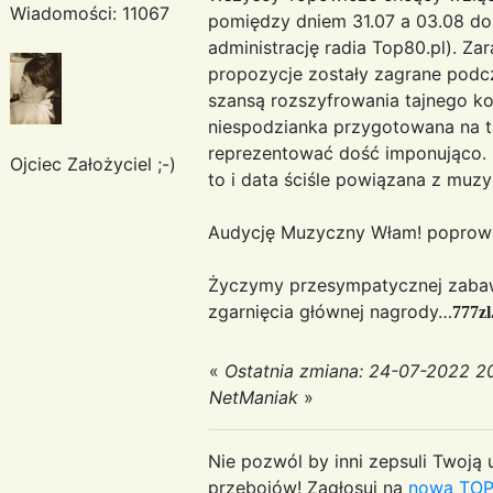
Wiadomości: 11067
pomiędzy dniem 31.07 a 03.08 do
administrację radia Top80.pl). Z
propozycje zostały zagrane podcz
szansą rozszyfrowania tajnego k
niespodzianka przygotowana na t
reprezentować dość imponująco. 
Ojciec Założyciel ;-)
to i data ściśle powiązana z muzyk
Audycję Muzyczny Włam! poprowa
Życzymy przesympatycznej zabawy
zgarnięcia głównej nagrody…
777zl
«
Ostatnia zmiana: 24-07-2022 20
NetManiak
»
Nie pozwól by inni zepsuli Twoją u
przebojów! Zagłosuj na
nową TOP