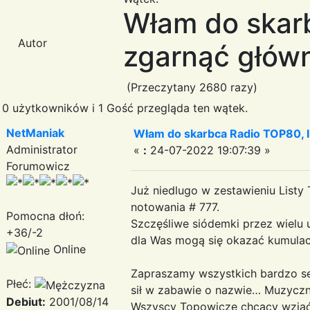
Włam do skar
Autor
zgarnąć głów
(Przeczytany 2680 razy)
0 użytkowników i 1 Gość przegląda ten wątek.
NetManiak
Włam do skarbca Radio TOP80, 
Administrator
«
:
24-07-2022 19:07:39 »
Forumowicz
Już niedlugo w zestawieniu Listy
notowania # 777.
Pomocna dłoń:
Szczęśliwe siódemki przez wielu 
+36/-2
dla Was mogą się okazać kumulac
Online
Zapraszamy wszystkich bardzo se
Płeć:
sił w zabawie o nazwie… Muzycz
Debiut:
2001/08/14
Wszyscy Topowicze chcący wziąć 