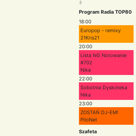
:)
Program Radia TOP80
18:00
Europop - remixy
21Kris21
20:00
Lista NG Notowanie
#702
Nika
22:00
Sobotnia Dyskoteka
Nika
23:00
ZOSTAŃ DJ-EM!
PiloNet
Szafeta