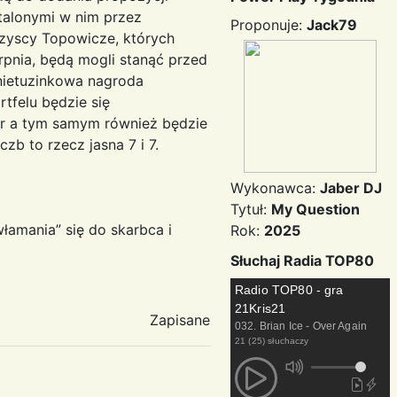
talonymi w nim przez
Proponuje:
Jack79
wszyscy Topowicze, których
rpnia, będą mogli stanąć przed
nietuzinkowa nagroda
tfelu będzie się
fr a tym samym również będzie
zb to rzecz jasna 7 i 7.
Wykonawca:
Jaber DJ
Tytuł:
My Question
amania” się do skarbca i
Rok:
2025
Słuchaj Radia TOP80
Radio TOP80 - gra
21Kris21
Zapisane
032. Brian Ice - Over Again
21 (25) słuchaczy