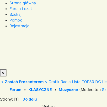
Strona główna
Forum i czat
Szukaj
Pomoc
Rejestracja
×
>
Zostań Prezenterem
<
Grafik Radia
Lista TOP80 DC
Li
Forum
•
KLASYCZNE
•
Muzyczne
(Moderator:
Sz
Strony: [
1
]
Do dołu
Wątek: