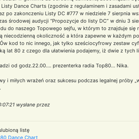
 Listy Dance Charts (zgodnie z regulaminem i zasadami us
araz po zakonczeniu Listy DC #777 w niedziele 7 sierpnia 
as środowej audycji “Propozycje do listy DC” w dniu 3 sie
odu do naszego Topowego sejfu, w którym to znajduje się 
ą niecodzienną okoliczność a która zapewne w każdym por
Ów kod to nic innego, jak tylko sześciocyfrowy zestaw cy
ą lat 80 z czego dla ułatwienia podajemy, iż dwie z tych lic
dzi od godz.22.00…. prezenterka radia Top80… Nika.
 i miłych wrażeń oraz sukcesu podczas legalnej próby „wł
.
:07:21 wysłane przez
lubioną listę
80 Dance Chart