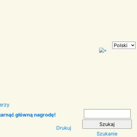
erzy
garnąć główną nagrodę!
Drukuj
Szukanie