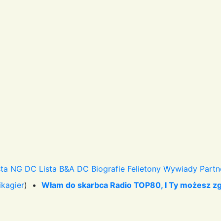
sta NG DC
Lista B&A DC
Biografie
Felietony
Wywiady
Partn
ikagier
) •
Włam do skarbca Radio TOP80, I Ty możesz z