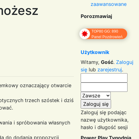
zaawansowane
możesz
Porozmawiaj
TOP80 GG: 890
Panel Pozdrowień
Użytkownik
Witamy,
Gość
.
Zaloguj
się
lub
zarejestruj
.
ódemkowy oznaczający otwarcie
tycznych trzech szóstek i dziś
nować.
Zaloguj się podając
nazwę użytkownika,
wania i spróbowania własnych
hasło i długość sesji
dą do dodania propozycji
Power Play Tygodnia