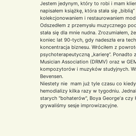
Jestem jedynym, który to robi i mam kli
napisałem książkę, która stała się „biblią
kolekcjonowaniem i restaurowaniem mode
Odszedłem z przemysłu muzycznego pod 
stała się dla mnie nudna. Zrozumiałem, ż
koniec lat 90-tych, gdy nadeszła era tech
koncentracja biznesu. Wróciłem z powro
psychoterapeutyczną „karierę”. Ponadt
Musician Association (DRMV) oraz w GEM
kompozytorów i muzyków studyjnych. W
Bevensen.
Niestety nie mam już tyle czasu co kied
hemodializy kilka razy w tygodniu. Jedn
starych "bohaterów", Boya George'a czy H
grywaliśmy sesje improwizacyjne.