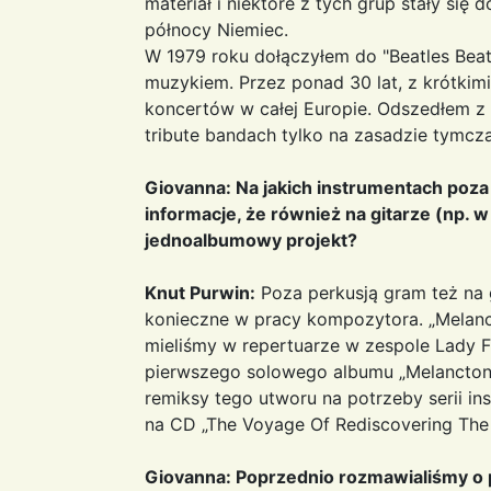
materiał i niektóre z tych grup stały się
północy Niemiec.
W 1979 roku dołączyłem do "Beatles Beat
muzykiem. Przez ponad 30 lat, z krótkim
koncertów w całej Europie. Odszedłem z
tribute bandach tylko na zasadzie tymc
Giovanna: Na jakich instrumentach poz
informacje, że również na gitarze (np. 
jednoalbumowy projekt?
Knut Purwin:
Poza perkusją gram też na g
konieczne w pracy kompozytora. „Melanct
mieliśmy w repertuarze w zespole Lady F
pierwszego solowego albumu „Melancto
remiksy tego utworu na potrzeby serii ins
na CD „The Voyage Of Rediscovering The 
Giovanna: Poprzednio rozmawialiśmy o p