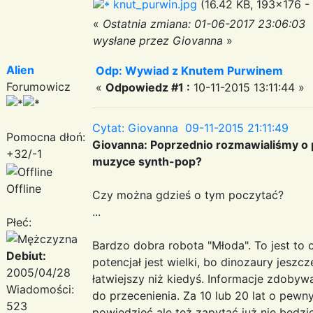
knut_purwin.jpg
(16.42 KB, 193x176 -
«
Ostatnia zmiana: 01-06-2017 23:06:03
wysłane przez Giovanna
»
Alien
Odp: Wywiad z Knutem Purwinem
Forumowicz
«
Odpowiedz #1 :
10-11-2015 13:11:44 »
Cytat: Giovanna 09-11-2015 21:11:49
Pomocna dłoń:
Giovanna: Poprzednio rozmawialiśmy o p
+32/-1
muzyce synth-pop?
Offline
Czy można gdzieś o tym poczytać?
...
Płeć:
Bardzo dobra robota "Młoda". To jest to c
Debiut:
potencjał jest wielki, bo dinozaury jeszcz
2005/04/28
łatwiejszy niż kiedyś. Informacje zdoby
Wiadomości:
do przecenienia. Za 10 lub 20 lat o pewn
523
powiedzieć ale też zapytać już nie będzi