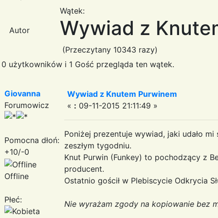
Wątek:
Wywiad z Knute
Autor
(Przeczytany 10343 razy)
0 użytkowników i 1 Gość przegląda ten wątek.
Giovanna
Wywiad z Knutem Purwinem
Forumowicz
«
:
09-11-2015 21:11:49 »
Poniżej prezentuje wywiad, jaki udało m
Pomocna dłoń:
zeszłym tygodniu.
+10/-0
Knut Purwin (Funkey) to pochodzący z Bev
producent.
Offline
Ostatnio gościł w Plebiscycie Odkrycia 
Płeć:
Nie wyrażam zgody na kopiowanie bez m