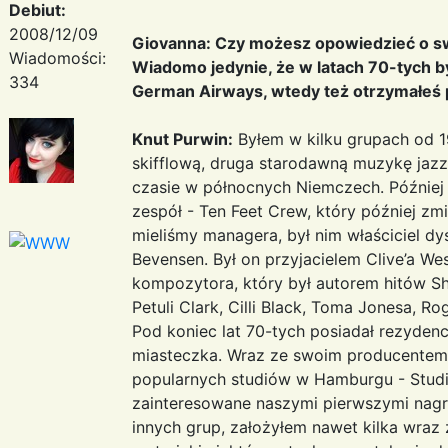
Debiut:
2008/12/09
Giovanna: Czy możesz opowiedzieć o 
Wiadomości:
Wiadomo jedynie, że w latach 70-tych b
334
German Airways, wtedy też otrzymałeś
Knut Purwin:
Byłem w kilku grupach od 1
skifflową, druga starodawną muzykę jazz
czasie w północnych Niemczech. Później
zespół - Ten Feet Crew, który później z
mieliśmy managera, był nim właściciel d
Bevensen. Był on przyjacielem Clive’a W
kompozytora, który był autorem hitów Shir
Petuli Clark, Cilli Black, Toma Jonesa, Ro
Pod koniec lat 70-tych posiadał rezyden
miasteczka. Wraz ze swoim producentem 
popularnych studiów w Hamburgu - Studio
zainteresowane naszymi pierwszymi nagr
innych grup, założyłem nawet kilka wraz z