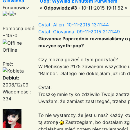
Giovanna
Odp: Wywiad z Knutem Purwinem
Forumowicz
«
Odpowiedz #3 :
10-11-2015 19:11:52 »
Cytat: Alien 10-11-2015 13:11:44
Pomocna dłoń:
Cytat: Giovanna 09-11-2015 21:11:49
+10/-0
Giovanna: Poprzednio rozmawialiśmy o p
muzyce synth-pop?
Offline
Czy można gdzieś o tym poczytać?
Płeć:
W Plebiscycie #175 zawarłam wszystkie u
"Rambo". Dlatego nie doklejałam już ich 
Debiut:
2008/12/09
Cytat:
Wiadomości:
Troszkę mnie tylko zdziwiło Twoje zastr
334
Uważam, że zamiast zastrzegać, trzeba 
To nie wystarczy, że jest u nas? Każdy k
tą stronę
Zastrzegłam, bo dostałam zgo
chciałabym mieć potem nieprzyjemności.