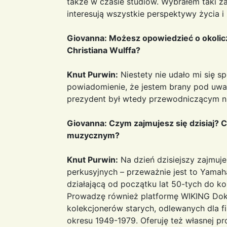
także w czasie studiów. Wybrałem taki z
interesują wszystkie perspektywy życia i
Giovanna: Możesz opowiedzieć o okolic
Christiana Wulffa?
Knut Purwin:
Niestety nie udało mi się s
powiadomienie, że jestem brany pod uw
prezydent był wtedy przewodniczącym ni
Giovanna: Czym zajmujesz się dzisiaj? C
muzycznym?
Knut Purwin:
Na dzień dzisiejszy zajmuj
perkusyjnych – przeważnie jest to Yamaha
działającą od początku lat 50-tych do ko
Prowadzę również platformę WIKING Dokto
kolekcjonerów starych, odlewanych dla
okresu 1949-1979. Oferuję też własnej prod