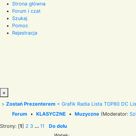
Strona główna
Forum i czat
Szukaj
Pomoc
Rejestracja
×
>
Zostań Prezenterem
<
Grafik Radia
Lista TOP80 DC
Li
Forum
•
KLASYCZNE
•
Muzyczne
(Moderator:
Sz
Strony: [
1
]
2
3
...
11
Do dołu
Wątek: