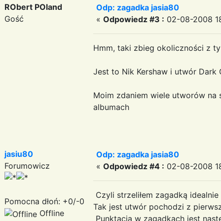
RObert POland
Odp: zagadka jasia80
Gość
«
Odpowiedz #3 :
02-08-2008 18
Hmm, taki zbieg okoliczności z 
Jest to Nik Kershaw i utwór Dark 
Moim zdaniem wiele utworów na s
albumach
jasiu80
Odp: zagadka jasia80
Forumowicz
«
Odpowiedz #4 :
02-08-2008 18
Czyli strzeliłem zagadką idealni
Pomocna dłoń: +0/-0
Tak jest utwór pochodzi z pierws
Offline
Punktacja w zagadkach jest nast