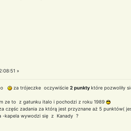
:08:51 »
rio
za trójeczke oczywiście
2 punkty
które pozwoliły s
 ze to z gatunku italo i pochodzi z roku 1989
za częśc zadania za którą jest przyznane aż 5 punktów( je
a -kapela wywodzi się z Kanady ?