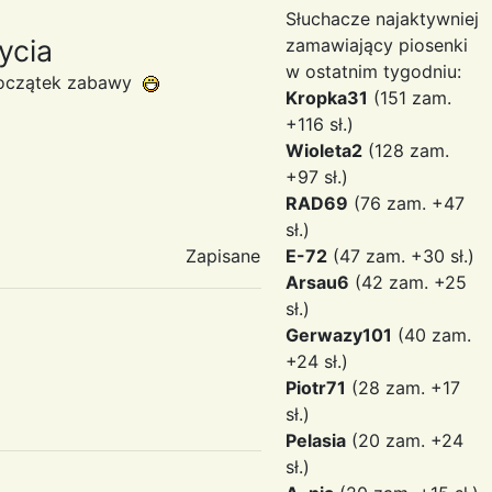
Słuchacze najaktywniej
ycia
zamawiający piosenki
w ostatnim tygodniu:
 początek zabawy
Kropka31
(151 zam.
+116 sł.)
Wioleta2
(128 zam.
+97 sł.)
RAD69
(76 zam. +47
sł.)
Zapisane
E-72
(47 zam. +30 sł.)
Arsau6
(42 zam. +25
sł.)
Gerwazy101
(40 zam.
+24 sł.)
Piotr71
(28 zam. +17
sł.)
Pelasia
(20 zam. +24
sł.)