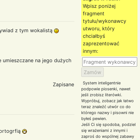
Wpisz poniżej
fragment
tytułu/wykonawcy
utworu, który
wywiad z tym wokalistą
chciałbyś
zaprezentować
innym:
e umieszczane na jego dużych
System inteligentnie
Zapisane
podpowie piosenki, nawet
jeśli zrobisz literówki.
Wypróbuj, zobacz jak łatwo
teraz znaleźć utwór co do
którego nazwy i pisowni nie
byłeś pewien.
Jeśli Ci się spodoba, podziel
ortogrfią
się wrażeniami z innymi i
zaproś do wspólnej zabawy