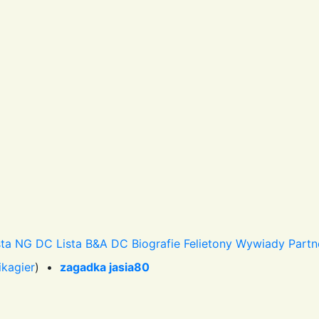
sta NG DC
Lista B&A DC
Biografie
Felietony
Wywiady
Partn
ikagier
) •
zagadka jasia80