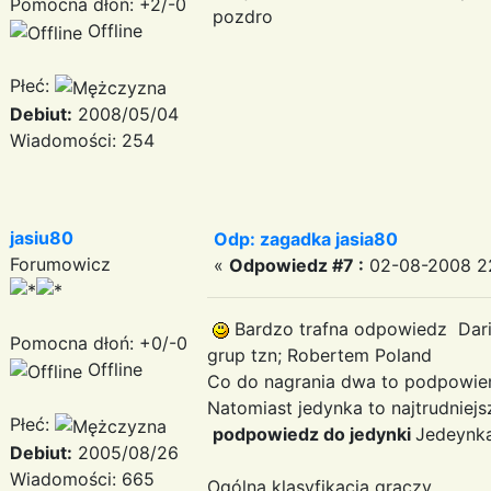
Pomocna dłoń: +2/-0
pozdro
Offline
Płeć:
Debiut:
2008/05/04
Wiadomości: 254
jasiu80
Odp: zagadka jasia80
Forumowicz
«
Odpowiedz #7 :
02-08-2008 22
Bardzo trafna odpowiedz Da
Pomocna dłoń: +0/-0
grup tzn; Robertem Poland
Offline
Co do nagrania dwa to podpowiem
Natomiast jedynka to najtrudniejs
Płeć:
podpowiedz do jedynki
Jedeynk
Debiut:
2005/08/26
Wiadomości: 665
Ogólna klasyfikacja graczy