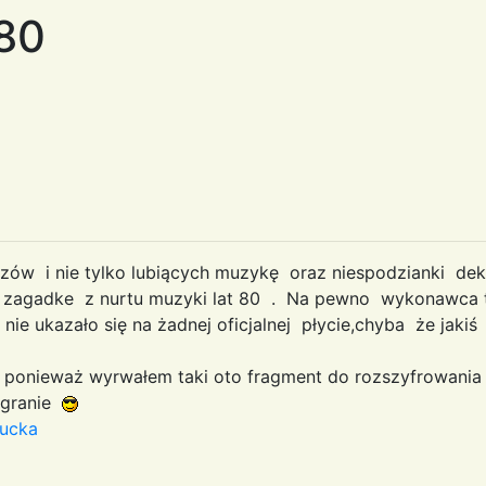
a80
w i nie tylko lubiących muzykę oraz niespodzianki dek
 zagadke z nurtu muzyki lat 80 . Na pewno wykonawca 
 nie ukazało się na żadnej oficjalnej płycie,chyba że jaki
ponieważ wyrwałem taki oto fragment do rozszyfrowania
nagranie
7ucka