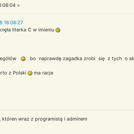
:08:04 »
8 18:08:27
iknęła literka C w imieniu
zczegółów
bo naprawdę zagadka zrobi się z tych o skal
rto z Polski
ma racje
a, któren wraz z programistą i adminem