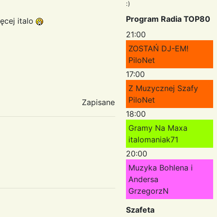
:)
Program Radia TOP80
cej italo
21:00
ZOSTAŃ DJ-EM!
PiloNet
17:00
Z Muzycznej Szafy
PiloNet
Zapisane
18:00
Gramy Na Maxa
italomaniak71
20:00
Muzyka Bohlena i
Andersa
GrzegorzN
Szafeta