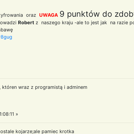
9 punktów do zdob
zszyfrowania oraz
UWAGA
prowadzi
Robert
z naszego kraju -ale to jest jak na razie
zabawę
y8gug
a, któren wraz z programistą i adminem
:08:11 »
stale kojarze;ale pamiec krotka