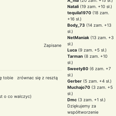
A_nia
(20 zam. +15 sł.)
Natali
(19 zam. +10 sł.)
tequila1970
(18 zam.
+16 sł.)
Body_73
(14 zam. +13
sł.)
NetManiak
(13 zam. +3
sł.)
Zapisane
Luca
(9 zam. +5 sł.)
Tarman
(8 zam. +10
sł.)
Sweety80
(6 zam. +7
sł.)
ię tobie zrównac się z resztą
Gerber
(5 zam. +4 sł.)
Muchajo70
(3 zam. +5
sł.)
st o co walczyc)
Dmc
(3 zam. +1 sł.)
Dziękujemy za
współtworzenie