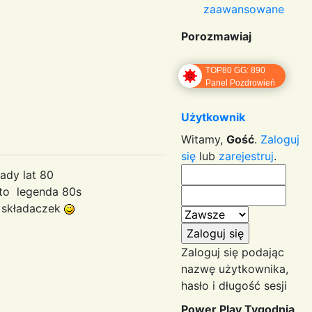
zaawansowane
Porozmawiaj
TOP80 GG: 890
Panel Pozdrowień
Użytkownik
Witamy,
Gość
.
Zaloguj
się
lub
zarejestruj
.
ady lat 80
to legenda 80s
ś składaczek
Zaloguj się podając
nazwę użytkownika,
hasło i długość sesji
Power Play Tygodnia