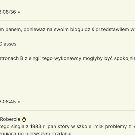
:08:36 »
tym panem, ponieważ na swoim blogu dziś przedstawiłem 
Glasses
tronach B z singli tego wykonawcy mogłyby być spokojni
:08:45 »
e Robercie
zego singla z 1983 r pan który w szkole miał problemy z 
ępująca po pierwszym rozdaniu