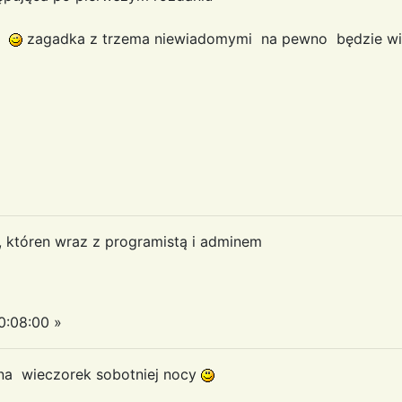
em
zagadka z trzema niewiadomymi na pewno będzie wię
a, któren wraz z programistą i adminem
:08:00 »
na wieczorek sobotniej nocy