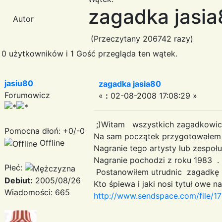
zagadka jasi
Autor
(Przeczytany 206742 razy)
0 użytkowników i 1 Gość przegląda ten wątek.
jasiu80
zagadka jasia80
Forumowicz
«
:
02-08-2008 17:08:29 »
;)Witam wszystkich zagadkowiczó
Pomocna dłoń: +0/-0
Na sam początek przygotowałem
Offline
Nagranie tego artysty lub zespołu
Nagranie pochodzi z roku 1983 .
Płeć:
Postanowiłem utrudnic zagadkę 
Debiut:
2005/08/26
Kto śpiewa i jaki nosi tytuł owe 
Wiadomości: 665
http://www.sendspace.com/file/1