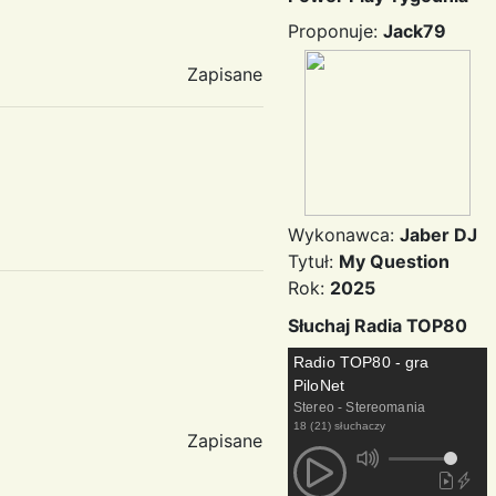
Proponuje:
Jack79
Zapisane
Wykonawca:
Jaber DJ
Tytuł:
My Question
Rok:
2025
Słuchaj Radia TOP80
Radio TOP80 - gra
PiloNet
Stereo - Stereomania
18 (21) słuchaczy
Zapisane