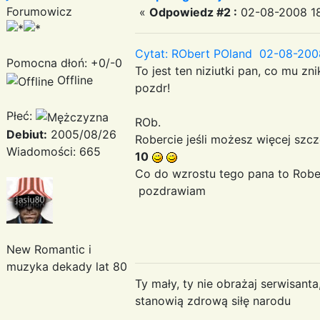
Forumowicz
«
Odpowiedz #2 :
02-08-2008 18
Cytat: RObert POland 02-08-200
Pomocna dłoń: +0/-0
To jest ten niziutki pan, co mu zn
Offline
pozdr!
Płeć:
ROb.
Debiut:
2005/08/26
Robercie jeśli możesz więcej s
Wiadomości: 665
10
Co do wzrostu tego pana to Robe
pozdrawiam
New Romantic i
muzyka dekady lat 80
Ty mały, ty nie obrażaj serwisant
stanowią zdrową siłę narodu