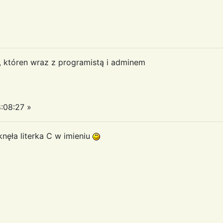
a, któren wraz z programistą i adminem
:08:27 »
iknęła literka C w imieniu