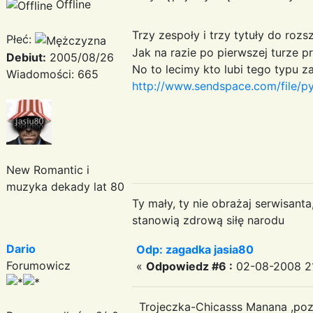
Offline
Trzy zespoły i trzy tytuły do ro
Płeć:
Jak na razie po pierwszej turze 
Debiut:
2005/08/26
No to lecimy kto lubi tego typu 
Wiadomości: 665
http://www.sendspace.com/file/p
New Romantic i
muzyka dekady lat 80
Ty mały, ty nie obrażaj serwisant
stanowią zdrową siłę narodu
Dario
Odp: zagadka jasia80
Forumowicz
«
Odpowiedz #6 :
02-08-2008 21
Trojeczka-Chicasss Manana ,pozo