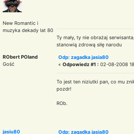
New Romantic i
muzyka dekady lat 80
Ty mały, ty nie obrażaj serwisant
stanowią zdrową siłę narodu
RObert POland
Odp: zagadka jasia80
Gość
«
Odpowiedz #1 :
02-08-2008 18
To jest ten niziutki pan, co mu zn
pozdr!
ROb.
jasiu80
Odp: zagadka jasia80