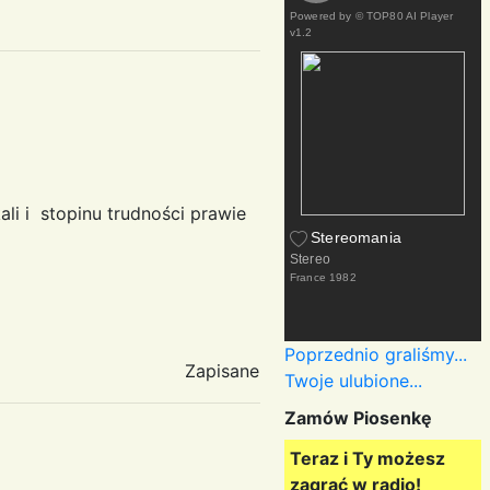
Powered by
© TOP80 AI Player
v1.2
i i stopinu trudności prawie
Stereomania
Stereo
France
1982
Poprzednio graliśmy...
Zapisane
Twoje ulubione...
Zamów Piosenkę
Teraz i Ty możesz
zagrać w radio!