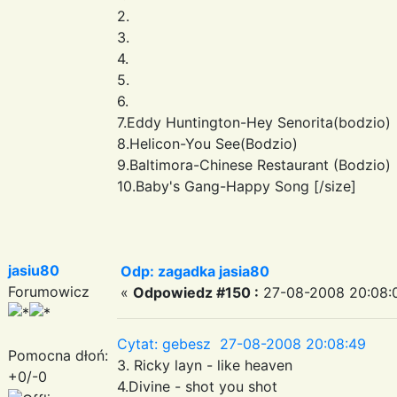
2.
3.
4.
5.
6.
7.Eddy Huntington-Hey Senorita(bodzio)
8.Helicon-You See(Bodzio)
9.Baltimora-Chinese Restaurant (Bodzio)
10.Baby's Gang-Happy Song [/size]
jasiu80
Odp: zagadka jasia80
Forumowicz
«
Odpowiedz #150 :
27-08-2008 20:08:
Cytat: gebesz 27-08-2008 20:08:49
Pomocna dłoń:
3. Ricky layn - like heaven
+0/-0
4.Divine - shot you shot