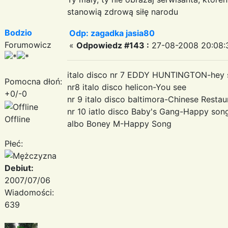
stanowią zdrową siłę narodu
Bodzio
Odp: zagadka jasia80
Forumowicz
«
Odpowiedz #143 :
27-08-2008 20:08:
italo disco nr 7 EDDY HUNTINGTON-hey s
Pomocna dłoń:
nr8 italo disco helicon-You see
+0/-0
nr 9 italo disco baltimora-Chinese Restau
nr 10 iatlo disco Baby's Gang-Happy son
Offline
albo Boney M-Happy Song
Płeć:
Debiut:
2007/07/06
Wiadomości:
639