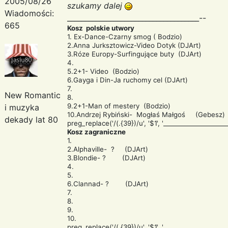
2005/08/26
szukamy dalej
Wiadomości:
_____________________________________--
665
Kosz polskie utwory
1. Ex-Dance-Czarny smog ( Bodzio)
2.Anna Jurksztowicz-Video Dotyk (DJArt)
3.Róze Europy-Surfingujące buty (DJArt)
4.
5.2+1- Video (Bodzio)
6.Gayga i Din-Ja ruchomy cel (DJArt)
7.
New Romantic
8.
9.2+1-Man of mestery (Bodzio)
i muzyka
10.Andrzej Rybiński- Mogłaś Małgoś (Gebesz)
dekady lat 80
preg_replace('/(.{39})/u', '$1
', '____________________
Kosz zagraniczne
1.
2.Alphaville- ? (DJArt)
3.Blondie- ? (DJArt)
4.
5.
6.Clannad- ? (DJArt)
7.
8.
9.
10.
preg_replace('/(.{39})/u', '$1
', '____________________