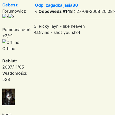
Gebesz
Odp: zagadka jasia80
Forumowicz
«
Odpowiedz #148 :
27-08-2008 20:08:
3. Ricky layn - like heaven
Pomocna dłoń:
4.Divine - shot you shot
+2/-1
Offline
Debiut:
2007/11/05
Wiadomości:
528
Łaps