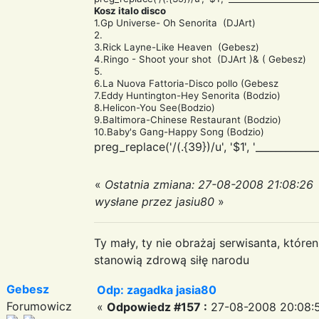
Kosz italo disco
1.Gp Universe- Oh Senorita (DJArt)
2.
3.Rick Layne-Like Heaven (Gebesz)
4.Ringo - Shoot your shot (DJArt )& ( Gebesz)
5.
6.La Nuova Fattoria-Disco pollo (Gebesz
7.Eddy Huntington-Hey Senorita (Bodzio)
8.Helicon-You See(Bodzio)
9.Baltimora-Chinese Restaurant (Bodzio)
10.Baby's Gang-Happy Song (Bodzio)
preg_replace('/(.{39})/u', '$1
', '___________
«
Ostatnia zmiana: 27-08-2008 21:08:26
wysłane przez jasiu80
»
Ty mały, ty nie obrażaj serwisanta, któr
stanowią zdrową siłę narodu
Gebesz
Odp: zagadka jasia80
Forumowicz
«
Odpowiedz #157 :
27-08-2008 20:08: