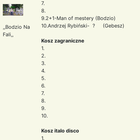
7.
8.
9.2+1-Man of mestery (Bodzio)
10.Andrzej Rybiński- ? (Gebesz)
,,Bodzio Na
Fali,,
Kosz zagraniczne
1.
2.
3.
4.
5.
6.
7.
8.
9.
10.
Kosz italo disco
1.