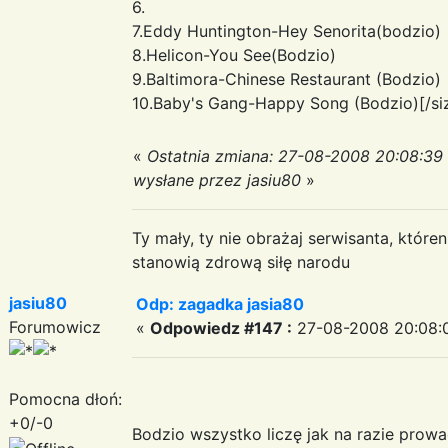
6.
7.Eddy Huntington-Hey Senorita(bodzio)
8.Helicon-You See(Bodzio)
9.Baltimora-Chinese Restaurant (Bodzio)
10.Baby's Gang-Happy Song (Bodzio)[/si
«
Ostatnia zmiana: 27-08-2008 20:08:39
wysłane przez jasiu80
»
Ty mały, ty nie obrażaj serwisanta, któr
stanowią zdrową siłę narodu
jasiu80
Odp: zagadka jasia80
Forumowicz
«
Odpowiedz #147 :
27-08-2008 20:08:
Pomocna dłoń:
+0/-0
Bodzio wszystko liczę jak na razie prowad