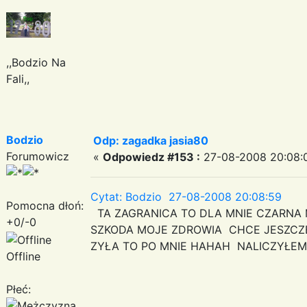
,,Bodzio Na
Fali,,
Bodzio
Odp: zagadka jasia80
Forumowicz
«
Odpowiedz #153 :
27-08-2008 20:08:
Cytat: Bodzio 27-08-2008 20:08:59
Pomocna dłoń:
TA ZAGRANICA TO DLA MNIE CZARNA 
+0/-0
SZKODA MOJE ZDROWIA CHCE JESZCZE
ZYŁA TO PO MNIE HAHAH NALICZYŁEM
Offline
Płeć: