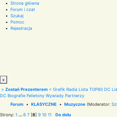
Strona główna
Forum i czat
Szukaj
Pomoc
Rejestracja
×
>
Zostań Prezenterem
<
Grafik Radia
Lista TOP80 DC
Li
DC
Biografie
Felietony
Wywiady
Partnerzy
Forum
•
KLASYCZNE
•
Muzyczne
(Moderator:
Sz
Strony:
1
...
6
7
[
8
]
9
10
11
Do dołu