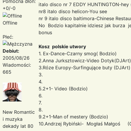
Pomocna dłoń:
italo disco nr 7 EDDY HUNTINGTON-hey s
+0/-0
nr8 italo disco helicon-You see
nr 9 italo disco baltimora-Chinese Restau
Offline
No Bodzio kapitalnie idziesz jak burza 
bonus
Płeć:
Kosz polskie utwory
Debiut:
1. Ex-Dance-Czarny smog( Bodzio)
2005/08/26
2.Anna Jurksztowicz-Video Dotyk(DJArt)
Wiadomości:
3.Róze Europy-Surfingujące buty (DJArt)
665
3.
4.
5.2+1- Video (Bodzio)
6.
7.
8.
New Romantic
9.2+1-Man of mestery (Bodzio)
i muzyka
10.Andrzej Rybiński- Mogłaś Małgoś (
dekady lat 80