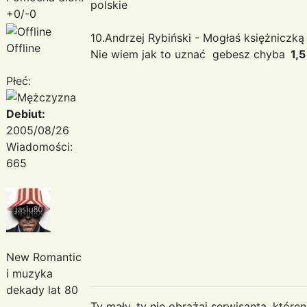
polskie
+0/-0
10.Andrzej Rybiński - Mogłaś księżniczką
Offline
Nie wiem jak to uznać gebesz chyba
1,5
Płeć:
Debiut:
2005/08/26
Wiadomości:
665
New Romantic
i muzyka
dekady lat 80
Ty mały, ty nie obrażaj serwisanta, któr