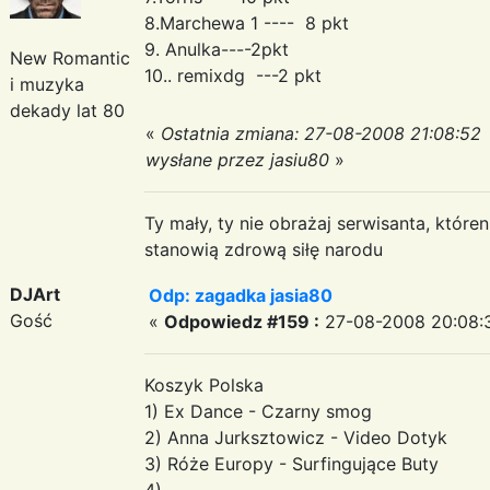
8.Marchewa 1 ---- 8 pkt
9. Anulka----2pkt
New Romantic
10.. remixdg ---2 pkt
i muzyka
dekady lat 80
«
Ostatnia zmiana: 27-08-2008 21:08:52
wysłane przez jasiu80
»
Ty mały, ty nie obrażaj serwisanta, któr
stanowią zdrową siłę narodu
DJArt
Odp: zagadka jasia80
Gość
«
Odpowiedz #159 :
27-08-2008 20:08:
Koszyk Polska
1) Ex Dance - Czarny smog
2) Anna Jurksztowicz - Video Dotyk
3) Róże Europy - Surfingujące Buty
4)