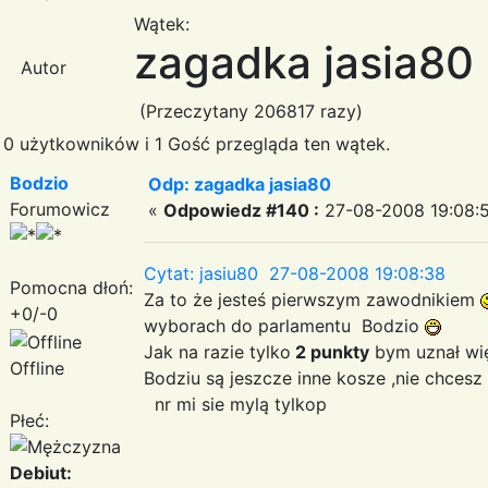
Wątek:
zagadka jasia80
Autor
(Przeczytany 206817 razy)
0 użytkowników i 1 Gość przegląda ten wątek.
Bodzio
Odp: zagadka jasia80
Forumowicz
«
Odpowiedz #140 :
27-08-2008 19:08:
Cytat: jasiu80 27-08-2008 19:08:38
Pomocna dłoń:
Za to że jesteś pierwszym zawodnikiem
+0/-0
wyborach do parlamentu Bodzio
Jak na razie tylko
2 punkty
bym uznał więc
Offline
Bodziu są jeszcze inne kosze ,nie chces
nr mi sie mylą tylkop
Płeć:
Debiut: