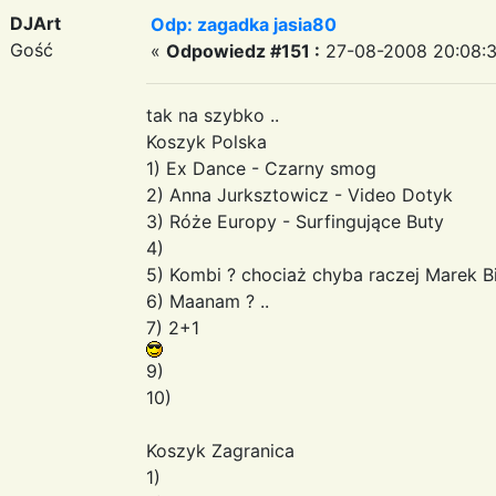
DJArt
Odp: zagadka jasia80
Gość
«
Odpowiedz #151 :
27-08-2008 20:08:3
tak na szybko ..
Koszyk Polska
1) Ex Dance - Czarny smog
2) Anna Jurksztowicz - Video Dotyk
3) Róże Europy - Surfingujące Buty
4)
5) Kombi ? chociaż chyba raczej Marek Bili
6) Maanam ? ..
7) 2+1
9)
10)
Koszyk Zagranica
1)