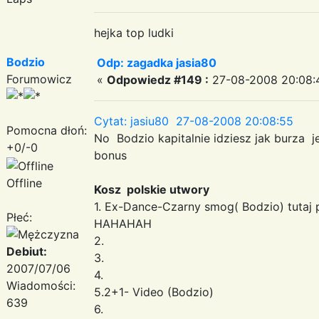
hejka top ludki
Bodzio
Odp: zagadka jasia80
Forumowicz
«
Odpowiedz #149 :
27-08-2008 20:08:
Cytat: jasiu80 27-08-2008 20:08:55
Pomocna dłoń:
No Bodzio kapitalnie idziesz jak burza 
+0/-0
bonus
Offline
Kosz polskie utwory
1. Ex-Dance-Czarny smog( Bodzio) tutaj
Płeć:
HAHAHAH
2.
Debiut:
3.
2007/07/06
4.
Wiadomości:
5.2+1- Video (Bodzio)
639
6.