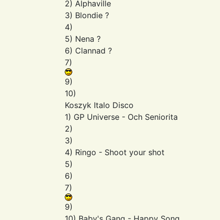
2) Alphaville
3) Blondie ?
4)
5) Nena ?
6) Clannad ?
7)
9)
10)
Koszyk Italo Disco
1) GP Universe - Och Seniorita
2)
3)
4) Ringo - Shoot your shot
5)
6)
7)
9)
10) Baby's Gang - Happy Song