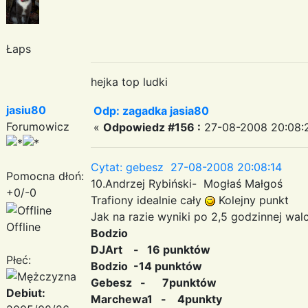
Łaps
hejka top ludki
jasiu80
Odp: zagadka jasia80
Forumowicz
«
Odpowiedz #156 :
27-08-2008 20:08:
Cytat: gebesz 27-08-2008 20:08:14
Pomocna dłoń:
10.Andrzej Rybiński- Mogłaś Małgoś
+0/-0
Trafiony idealnie cały
Kolejny punkt
Jak na razie wyniki po 2,5 godzinnej wal
Offline
Bodzio
DJArt - 16 punktów
Płeć:
Bodzio -14 punktów
Gebesz - 7punktów
Debiut:
Marchewa1 - 4punkty