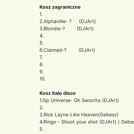
Kosz zagraniczne
1.
2.Alphaville- ? (DJArt)
3.Blondie-? (DJArt)
4.
5.
6.Clannad-? (DJArt)
7.
8.
9.
10.
Kosz italo disco
1.Gp Universe- Oh Senorita (DJArt)
2.
3.Rick Layne-Like Heaven(Gebesz)
4.Ringo - Shoot your shot (DJArt) ( Gebe
5.