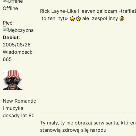
Offline
Rick Layne-Like Heaven zaliczam -trafiłeś
to ten tytuł
ale zespoł inny
Płeć:
Debiut:
2005/08/26
Wiadomości:
665
New Romantic
i muzyka
dekady lat 80
Ty mały, ty nie obrażaj serwisanta, któr
stanowią zdrową siłę narodu