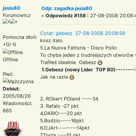
jasiu80
Odp: zagadka jasia80
Forumowicz
«
Odpowiedz #158 :
27-08-2008 20:08:
Cytat: gebesz 27-08-2008 20:08:56
Pomocna dłoń:
kosz italo
+0/-0
5.La Nuova Fattoria - Disco Pollo
To chyba jeden z trudniejszych utwor
Offline
Trafiłeś idealnie Gebesz
1.Gebesz (nowy Lider TOP 80)-------
Płeć:
Jak na razie
Debiut:
2005/08/26
2. RObert POland -----34
Wiadomości:
3. Rafalo -27 pkt
665
4.DARIO----20 pkt
5.Bodzio-----16pkt
6.DJArt---------14pkt
7.Torris ----10 pkt