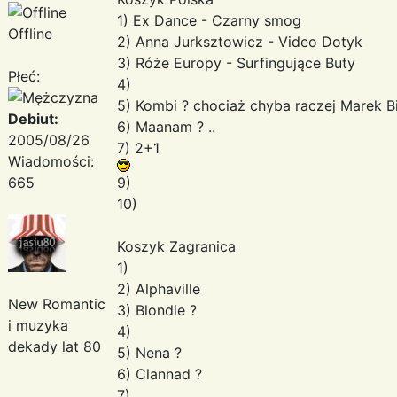
1) Ex Dance - Czarny smog
Offline
2) Anna Jurksztowicz - Video Dotyk
3) Róże Europy - Surfingujące Buty
Płeć:
4)
5) Kombi ? chociaż chyba raczej Marek Bili
Debiut:
6) Maanam ? ..
2005/08/26
7) 2+1
Wiadomości:
665
9)
10)
Koszyk Zagranica
1)
2) Alphaville
New Romantic
3) Blondie ?
i muzyka
4)
dekady lat 80
5) Nena ?
6) Clannad ?
7)