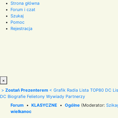
Strona główna
Forum i czat
Szukaj
Pomoc
Rejestracja
×
>
Zostań Prezenterem
<
Grafik Radia
Lista TOP80 DC
Li
DC
Biografie
Felietony
Wywiady
Partnerzy
Forum
•
KLASYCZNE
•
Ogólne
(Moderator:
Szika
wielkanoc