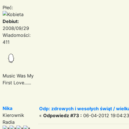
Płeć:
Debiut:
2008/09/29
Wiadomości:
411
Music Was My
First Love......
Nika
Odp: zdrowych i wesołych świąt / wiel
Kierownik
«
Odpowiedz #73 :
06-04-2012 19:04:23
Radia