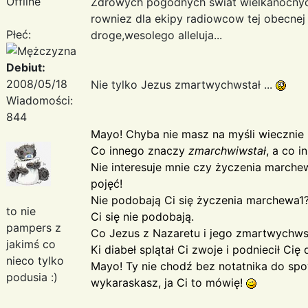
Offline
Zdrowych pogodnych swiat wielkanocnych
rowniez dla ekipy radiowcow tej obecnej o
Płeć:
droge,wesolego alleluja...
Debiut:
2008/05/18
Nie tylko Jezus zmartwychwstał ...
Wiadomości:
844
Mayo! Chyba nie masz na myśli wiecznie "
Co innego znaczy
zmarchwiwstał
, a co 
Nie interesuje mnie czy życzenia marchew
pojęć!
Nie podobają Ci się życzenia marchewa1?
to nie
Ci się nie podobają.
pampers z
Co Jezus z Nazaretu i jego zmartwychws
jakimś co
Ki diabeł splątał Ci zwoje i podniecił Cię
nieco tylko
Mayo! Ty nie chodź bez notatnika do spow
podusia :)
wykaraskasz, ja Ci to mówię!