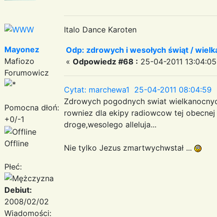
Italo Dance Karoten
Mayonez
Odp: zdrowych i wesołych świąt / wiel
Mafiozo
«
Odpowiedz #68 :
25-04-2011 13:04:05
Forumowicz
Cytat: marchewa1 25-04-2011 08:04:59
Zdrowych pogodnych swiat wielkanocnych
Pomocna dłoń:
rowniez dla ekipy radiowcow tej obecnej o
+0/-1
droge,wesolego alleluja...
Offline
Nie tylko Jezus zmartwychwstał ...
Płeć:
Debiut:
2008/02/02
Wiadomości: