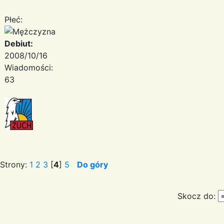
Płeć:
Debiut:
2008/10/16
Wiadomości:
63
Strony:
1
2
3
[
4
]
5
Do góry
Skocz do: