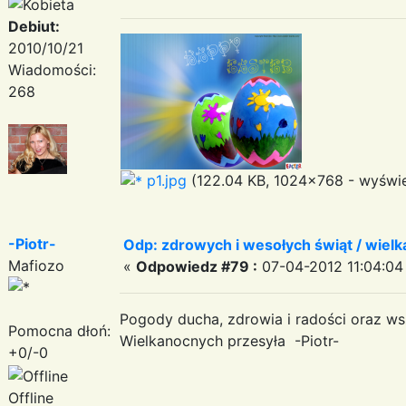
Debiut:
2010/10/21
Wiadomości:
268
p1.jpg
(122.04 KB, 1024x768 - wyświe
-Piotr-
Odp: zdrowych i wesołych świąt / wiel
Mafiozo
«
Odpowiedz #79 :
07-04-2012 11:04:04
Pogody ducha, zdrowia i radości oraz ws
Pomocna dłoń:
Wielkanocnych przesyła -Piotr-
+0/-0
Offline