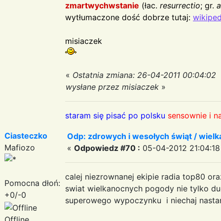
zmartwychwstanie
(łac.
resurrectio
; gr.
a
wytłumaczone dość dobrze tutaj:
wikiped
misiaczek
«
Ostatnia zmiana: 26-04-2011 00:04:02
wysłane przez misiaczek
»
staram się pisać po polsku
sensownie i n
Ciasteczko
Odp: zdrowych i wesołych świąt / wiel
Mafiozo
«
Odpowiedz #70 :
05-04-2012 21:04:18
calej niezrownanej ekipie radia top80 o
Pomocna dłoń:
swiat wielkanocnych pogody nie tylko du
+0/-0
superowego wypoczynku i niechaj nastani
Offline