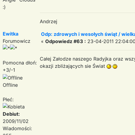
:)
Andrzej
Ewitka
Odp: zdrowych i wesołych świąt / wiel
Forumowicz
«
Odpowiedz #63 :
23-04-2011 22:04:00
Całej Załodze naszego Radyjka oraz wsz
Pomocna dłoń:
okazji zbliżających sie Świat
+3/-1
Offline
Płeć:
Debiut:
2009/11/02
Wiadomości: