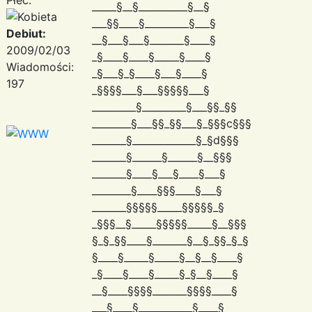
_____§__§__________§__§
___§§____§_________§___§
Debiut:
__§___§___§_______§____§
2009/02/03
_§____§____§_____§____§
Wiadomości:
_§___§_§____§___§____§
197
_§§§§___§___§§§§§___§
_________§_________§___§§_§§
________§___§§_§§___§_§§§c§§§
_______§_____________§_§d§§§
_______§______§______§__§§§
_______§____§___§____§___§
________§____§§§____§___§
_______§§§§§_____§§§§§_§
_§§§__§_____§§§§§_____§__§§§
§_§_§§____§_______§__§_§§_§_§
§____§_____§_____§__§__§____§
_§____§____§_____§_§__§____§
__§____§§§§_______§§§§____§
___§____§___________§____§