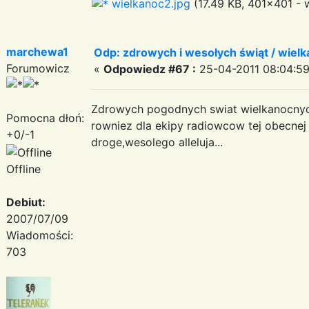
wielkanoc2.jpg
(17.49 KB, 401x401 - 
marchewa1
Odp: zdrowych i wesołych świąt / wiel
Forumowicz
«
Odpowiedz #67 :
25-04-2011 08:04:59
Zdrowych pogodnych swiat wielkanocnych
Pomocna dłoń:
rowniez dla ekipy radiowcow tej obecnej o
+0/-1
droge,wesolego alleluja...
Offline
Debiut:
2007/07/09
Wiadomości:
703