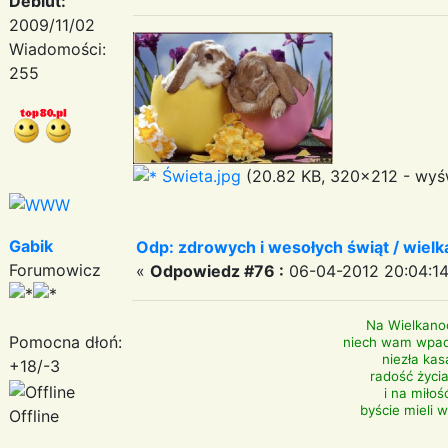
Debiut:
2009/11/02
Wiadomości:
255
Świeta.jpg
(20.82 KB, 320x212 - wyśw
Gabik
Odp: zdrowych i wesołych świąt / wiel
Forumowicz
«
Odpowiedz #76 :
06-04-2012 20:04:14
Na Wielkanoc
Pomocna dłoń:
niech wam wpad
niezła kasa
+18/-3
radość życia
i na miłoś
byście mieli w
Offline