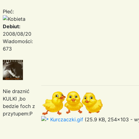
Płeć:
Debiut:
2008/08/20
Wiadomości:
673
Nie draznić
KULKI ,bo
bedzie foch z
przytupem:P
Kurczaczki.gif
(25.9 KB, 254x103 - wy