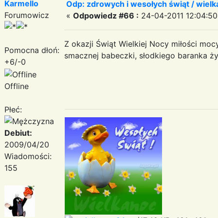
Karmello
Odp: zdrowych i wesołych świąt / wiel
Forumowicz
«
Odpowiedz #66 :
24-04-2011 12:04:50
Z okazji Świąt Wielkiej Nocy miłości mo
Pomocna dłoń:
smacznej babeczki, słodkiego baranka ży
+6/-0
Offline
Płeć:
Debiut:
2009/04/20
Wiadomości:
155