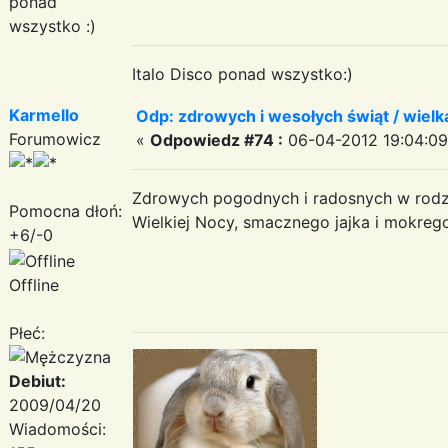
ponad
wszystko :)
Italo Disco ponad wszystko:)
Karmello
Odp: zdrowych i wesołych świąt / wiel
Forumowicz
«
Odpowiedz #74 :
06-04-2012 19:04:09
Zdrowych pogodnych i radosnych w rodz
Pomocna dłoń:
Wielkiej Nocy, smacznego jajka i mokre
+6/-0
Offline
Płeć:
Debiut:
2009/04/20
Wiadomości: