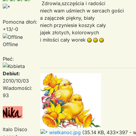
Zdrowia,szczęścia i radości
niech wam uśmiech w sercach gości
a zajączek piękny, biały
Pomocna dłoń:
niech przyniesie koszyk cały
+13/-0
jajek złotych, kolorowych
i miłości cały worek
Offline
Płeć:
Debiut:
2010/10/03
Wiadomości:
93
Italo Disco
wielkanoc.jpg
(35.14 KB, 433x397 - w