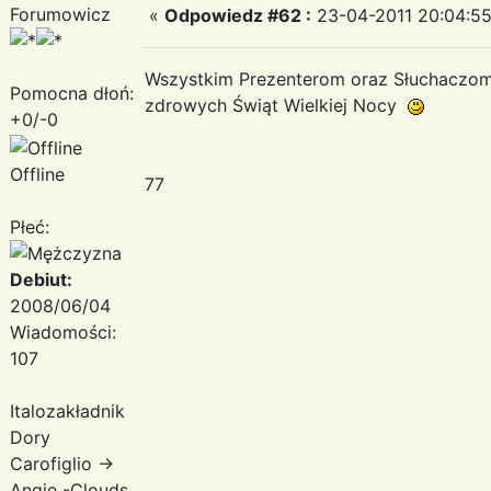
Forumowicz
«
Odpowiedz #62 :
23-04-2011 20:04:55
Wszystkim Prezenterom oraz Słuchaczom
Pomocna dłoń:
zdrowych Świąt Wielkiej Nocy
+0/-0
Andr
Offline
77
Płeć:
Debiut:
2008/06/04
Wiadomości:
107
Italozakładnik
Dory
Carofiglio ->
Angie -Clouds