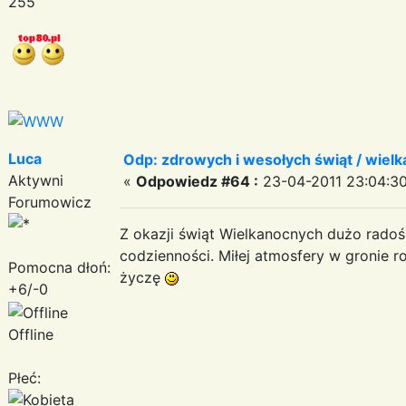
255
Luca
Odp: zdrowych i wesołych świąt / wiel
Aktywni
«
Odpowiedz #64 :
23-04-2011 23:04:30
Forumowicz
Z okazji świąt Wielkanocnych dużo radośc
codzienności. Miłej atmosfery w gronie
Pomocna dłoń:
życzę
+6/-0
Offline
Płeć: