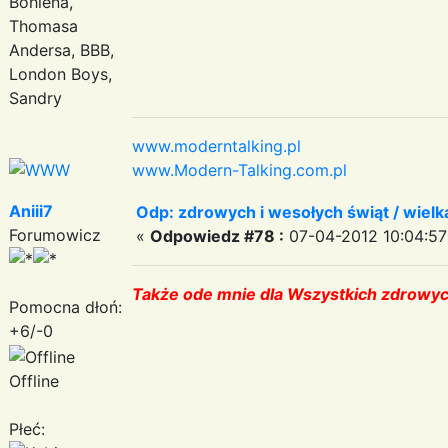
Bohlena,
Thomasa
Andersa, BBB,
London Boys,
Sandry
www.moderntalking.pl
www.Modern-Talking.com.pl
Aniii7
Odp: zdrowych i wesołych świąt / wiel
Forumowicz
«
Odpowiedz #78 :
07-04-2012 10:04:57
Także ode mnie dla Wszystkich zdrowy
Pomocna dłoń:
+6/-0
Offline
Płeć: