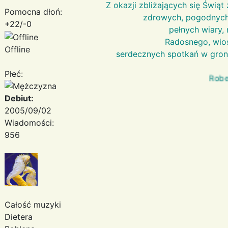
Z okazji zbliżających się Świ
Pomocna dłoń:
zdrowych, pogodnych
+22/-0
pełnych wiary, n
Radosnego, wios
Offline
serdecznych spotkań w gronie
Płeć:
Robert Lato
Debiut:
2005/09/02
Wiadomości:
956
Całość muzyki
Dietera