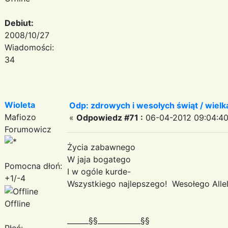
Debiut:
2008/10/27
Wiadomości:
34
Wioleta
Odp: zdrowych i wesołych świąt / wiel
Mafiozo
«
Odpowiedz #71 :
06-04-2012 09:04:40
Forumowicz
Życia zabawnego
W jaja bogatego
Pomocna dłoń:
I w ogóle kurde-
+1/-4
Wszystkiego najlepszego! Wesołego Allel
Offline
______§§____________§§
Płeć: