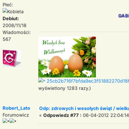
Płeć:
GABIK
Debiut:
2008/11/18
Wiadomości:
567
25cb2b716f7bfda9ec3f51882270d18f
wyświetlony 1283 razy.)
Robert_Lato
Odp: zdrowych i wesołych świąt / wiel
Forumowicz
«
Odpowiedz #77 :
06-04-2012 22:04:14