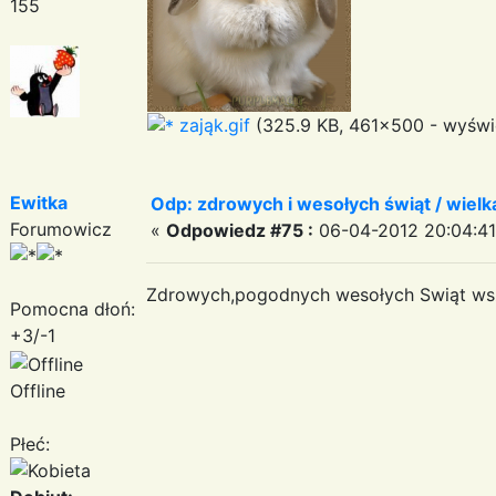
155
zająk.gif
(325.9 KB, 461x500 - wyświe
Ewitka
Odp: zdrowych i wesołych świąt / wiel
Forumowicz
«
Odpowiedz #75 :
06-04-2012 20:04:41
Zdrowych,pogodnych wesołych Swiąt ws
Pomocna dłoń:
+3/-1
Offline
Płeć: