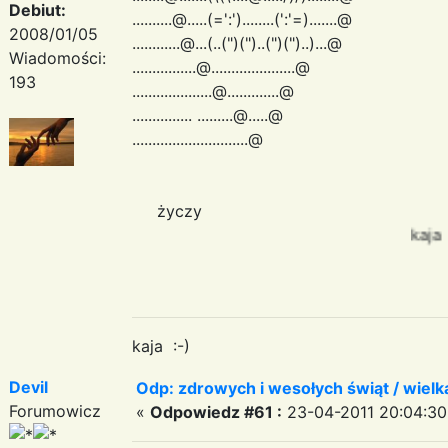
Debiut:
..........@.....(=':')........(':'=).......@
2008/01/05
............@...(..(")(")..(")(")..)...@
Wiadomości:
................@.....................@
193
....................@.............@
............... .........@.....@
.............................@
życzy
kaja
kaja :-)
Devil
Odp: zdrowych i wesołych świąt / wiel
Forumowicz
«
Odpowiedz #61 :
23-04-2011 20:04:30