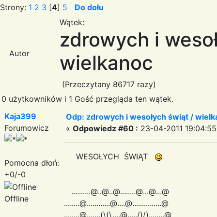
Strony:
1
2
3
[
4
]
5
Do dołu
Wątek:
zdrowych i wesoł
Autor
wielkanoc
(Przeczytany 86717 razy)
0 użytkowników i 1 Gość przegląda ten wątek.
Kaja399
Odp: zdrowych i wesołych świąt / wiel
Forumowicz
«
Odpowiedz #60 :
23-04-2011 19:04:55
WESOŁYCH ŚWIĄT
Pomocna dłoń:
+0/-0
..........@..@..@........@...@...@
Offline
........@............@....@...............@
........@.......(\(\....@...../)/)........@