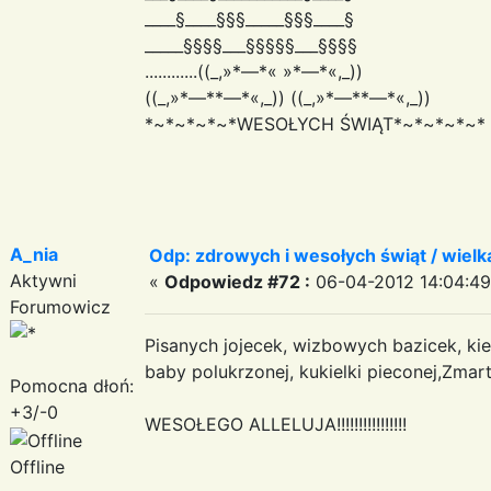
____§____§§§_____§§§____§
_____§§§§___§§§§§___§§§§
............((_,»*—*« »*—*«,_))
((_,»*—**—*«,_)) ((_,»*—**—*«,_))
*~*~*~*~*WESOŁYCH ŚWIĄT*~*~*~*~*
A_nia
Odp: zdrowych i wesołych świąt / wiel
Aktywni
«
Odpowiedz #72 :
06-04-2012 14:04:49
Forumowicz
Pisanych jojecek, wizbowych bazicek, kie
baby polukrzonej, kukielki pieconej,Zmar
Pomocna dłoń:
+3/-0
WESOŁEGO ALLELUJA!!!!!!!!!!!!!!!!
Offline