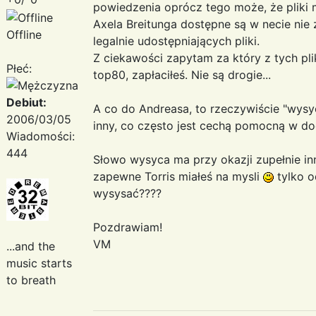
powiedzenia oprócz tego może, że pliki
Axela Breitunga dostępne są w necie nie 
Offline
legalnie udostępniających pliki.
Z ciekawości zapytam za który z tych pl
Płeć:
top80, zapłaciłeś. Nie są drogie...
Debiut:
A co do Andreasa, to rzeczywiście "wysyc
2006/03/05
inny, co często jest cechą pomocną w d
Wiadomości:
444
Słowo wysyca ma przy okazji zupełnie in
zapewne Torris miałeś na mysli
tylko o
wysysać????
Pozdrawiam!
VM
...and the
music starts
to breath