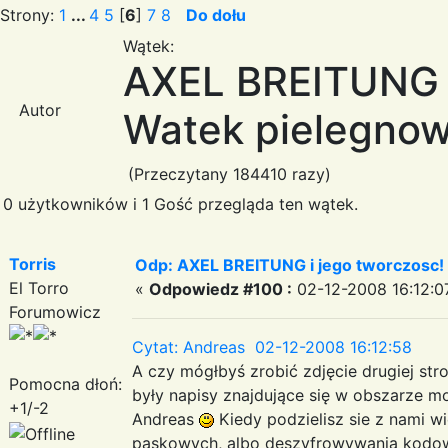
Strony:
1
...
4
5
[
6
]
7
8
Do dołu
Wątek:
AXEL BREITUNG i
Autor
Watek pielegnow
(Przeczytany 184410 razy)
0 użytkowników i 1 Gość przegląda ten wątek.
Torris
Odp: AXEL BREITUNG i jego tworczosc!
El Torro
«
Odpowiedz #100 :
02-12-2008 16:12:0
Forumowicz
Cytat: Andreas 02-12-2008 16:12:58
A czy mógłbyś zrobić zdjęcie drugiej st
Pomocna dłoń:
były napisy znajdujące się w obszarze 
+1/-2
Andreas
Kiedy podzielisz sie z nami w
paskowych, albo deszyfrowywania kodow