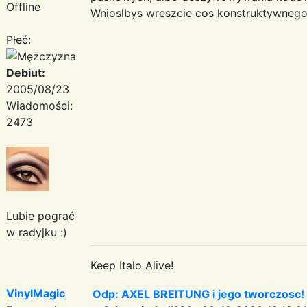
Offline
Wnioslbys wreszcie cos konstruktywneg
Płeć:
Debiut:
2005/08/23
Wiadomości:
2473
Lubie pograć
w radyjku :)
Keep Italo Alive!
VinylMagic
Odp: AXEL BREITUNG i jego tworczosc!