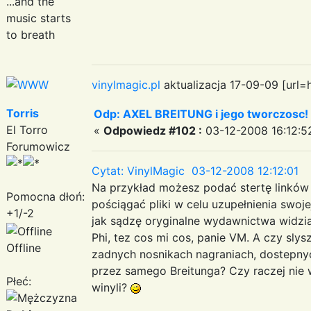
...and the
music starts
to breath
vinylmagic.pl
aktualizacja 17-09-09 [url=
Torris
Odp: AXEL BREITUNG i jego tworczosc!
El Torro
«
Odpowiedz #102 :
03-12-2008 16:12:5
Forumowicz
Cytat: VinylMagic 03-12-2008 12:12:01
Na przykład możesz podać stertę linków 
Pomocna dłoń:
pościągać pliki w celu uzupełnienia swoje
+1/-2
jak sądzę oryginalne wydawnictwa widział
Phi, tez cos mi cos, panie VM. A czy sly
Offline
zadnych nosnikach nagraniach, dostepny
przez samego Breitunga? Czy raczej nie
Płeć:
winyli?