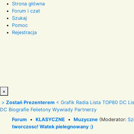
Strona główna
Forum i czat
Szukaj
Pomoc
Rejestracja
×
>
Zostań Prezenterem
<
Grafik Radia
Lista TOP80 DC
Li
DC
Biografie
Felietony
Wywiady
Partnerzy
Forum
•
KLASYCZNE
•
Muzyczne
(Moderator:
Sz
tworczosc! Watek pielegnowany :)