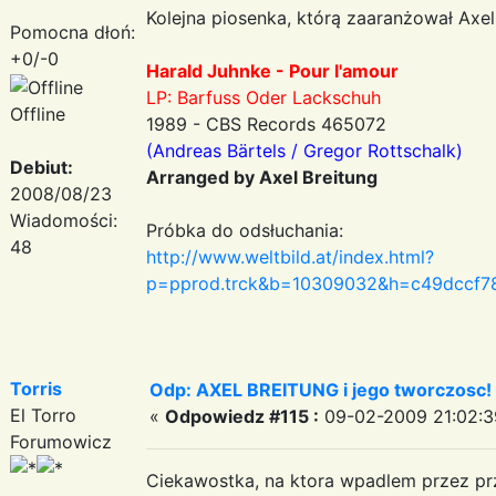
Kolejna piosenka, którą zaaranżował Axel
Pomocna dłoń:
+0/-0
Harald Juhnke - Pour l'amour
LP: Barfuss Oder Lackschuh
Offline
1989 - CBS Records 465072
(Andreas Bärtels / Gregor Rottschalk)
Debiut:
Arranged by Axel Breitung
2008/08/23
Wiadomości:
Próbka do odsłuchania:
48
http://www.weltbild.at/index.html?
p=pprod.trck&b=10309032&h=c49dccf78
Torris
Odp: AXEL BREITUNG i jego tworczosc!
El Torro
«
Odpowiedz #115 :
09-02-2009 21:02:3
Forumowicz
Ciekawostka, na ktora wpadlem przez prz