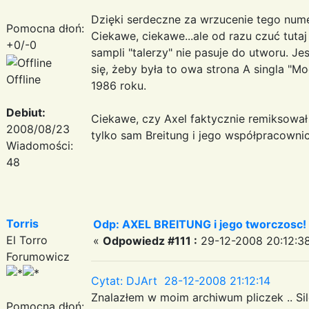
Dzięki serdeczne za wrzucenie tego nume
Pomocna dłoń:
Ciekawe, ciekawe...ale od razu czuć tut
+0/-0
sampli "talerzy" nie pasuje do utworu. Je
się, żeby była to owa strona A singla "M
Offline
1986 roku.
Debiut:
Ciekawe, czy Axel faktycznie remiksował
2008/08/23
tylko sam Breitung i jego współpracowni
Wiadomości:
48
Torris
Odp: AXEL BREITUNG i jego tworczosc!
El Torro
«
Odpowiedz #111 :
29-12-2008 20:12:38
Forumowicz
Cytat: DJArt 28-12-2008 21:12:14
Znalazłem w moim archiwum pliczek .. Sile
Pomocna dłoń: