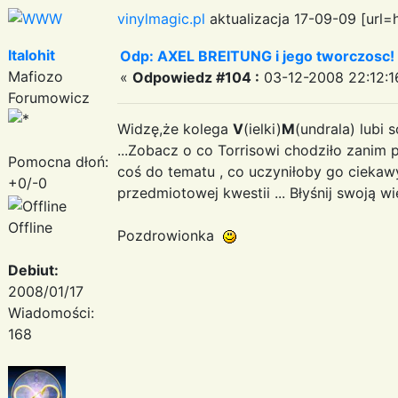
vinylmagic.pl
aktualizacja 17-09-09 [url=
Italohit
Odp: AXEL BREITUNG i jego tworczosc!
Mafiozo
«
Odpowiedz #104 :
03-12-2008 22:12:1
Forumowicz
Widzę,że kolega
V
(ielki)
M
(undrala) lubi
...Zobacz o co Torrisowi chodziło zanim 
Pomocna dłoń:
coś do tematu , co uczyniłoby go ciek
+0/-0
przedmiotowej kwestii ... Błyśnij swoją 
Offline
Pozdrowionka
Debiut:
2008/01/17
Wiadomości:
168