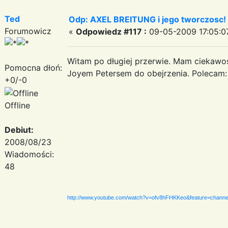
Ted
Odp: AXEL BREITUNG i jego tworczosc!
Forumowicz
«
Odpowiedz #117 :
09-05-2009 17:05:0
Witam po długiej przerwie. Mam ciekawo
Pomocna dłoń:
Joyem Petersem do obejrzenia. Polecam:
+0/-0
Offline
Debiut:
2008/08/23
Wiadomości:
48
http://www.youtube.com/watch?v=ofv8hFHKKeo&feature=channe