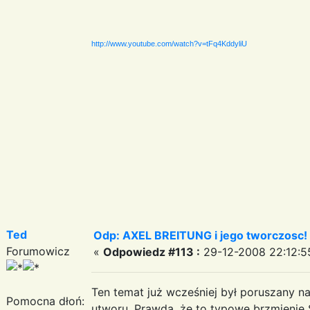
http://www.youtube.com/watch?v=tFq4KddyliU
Ted
Odp: AXEL BREITUNG i jego tworczosc!
Forumowicz
«
Odpowiedz #113 :
29-12-2008 22:12:5
Ten temat już wcześniej był poruszany n
Pomocna dłoń:
utworu. Prawda, że to typowe brzmienie Si