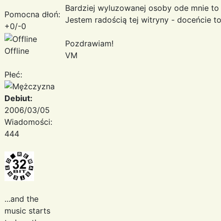
Bardziej wyluzowanej osoby ode mnie to
Pomocna dłoń:
Jestem radością tej witryny - doceńcie t
+0/-0
Pozdrawiam!
Offline
VM
Płeć:
Debiut:
2006/03/05
Wiadomości:
444
...and the
music starts