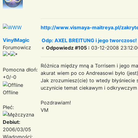
http://www.vismaya-maitreya.pl/zakryt
VinylMagic
Odp: AXEL BREITUNG i jego tworczosc!
Forumowicz
«
Odpowiedz #105 :
03-12-2008 23:12:0
Różnica między mną a Torrisem i jego m
Pomocna dłoń:
akurat wiem po co Andreasowi było (jest
+0/-0
Jak zrozumiesz(cie) to wtedy błyśniecie 
uczynicie temat ciekawym i odkrywczym 
Offline
Pozdrawiam!
Płeć:
VM
Debiut:
2006/03/05
Wiadomości: