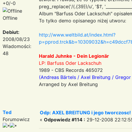
+0/-0
preg_replace('/(.{39})/u', '$1
', '___________
Album "Barfuss Oder Lackschuh" opisałe
Offline
To tylko demo opisanego niżej utworu:
Debiut:
http://www.weltbild.at/index.html?
2008/08/23
p=pprod.trck&b=10309032&h=c49dccf78
Wiadomości:
48
Harald Juhnke - Dein Legionär
LP: Barfuss Oder Lackschuh
1989 - CBS Records 465072
(Andreas Bärtels / Axel Breitung / Gregor
Arranged by Axel Breitung
Ted
Odp: AXEL BREITUNG i jego tworczosc!
Forumowicz
«
Odpowiedz #114 :
29-12-2008 22:12:5