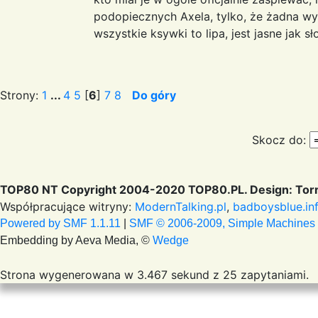
podopiecznych Axela, tylko, że żadna wyt
wszystkie ksywki to lipa, jest jasne jak sł
Strony:
1
...
4
5
[
6
]
7
8
Do góry
Skocz do:
TOP80 NT Copyright 2004-2020 TOP80.PL. Design: Torr
Współpracujące witryny:
ModernTalking.pl
,
badboysblue.in
Powered by SMF 1.1.11
|
SMF © 2006-2009, Simple Machines
Embedding by Aeva Media, ©
Wedge
Strona wygenerowana w 3.467 sekund z 25 zapytaniami.