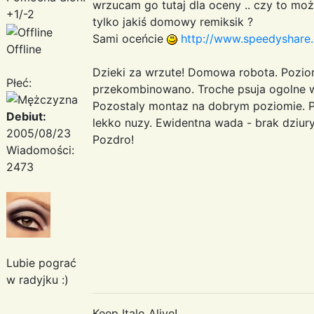
wrzucam go tutaj dla oceny .. czy to moż
+1/-2
tylko jakiś domowy remiksik ?
Sami oceńcie
http://www.speedyshare
Offline
Dzieki za wrzute! Domowa robota. Pozio
Płeć:
przekombinowano. Troche psuja ogolne wr
Pozostaly montaz na dobrym poziomie. P
Debiut:
lekko nuzy. Ewidentna wada - brak dziur
2005/08/23
Pozdro!
Wiadomości:
2473
Lubie pograć
w radyjku :)
Keep Italo Alive!