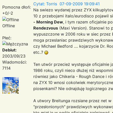
Cytat: Torris 07-09-2009 19:09:41
Pomocna dłoń:
Na swiezo wydanej przez ZYX kilkuplytowe
+0/-2
10 z przebojami italo/eurodisco pojawil s
- Morning Dew
, i tym razem oficjalnie 
Offline
Rendezvous
(Maxi Version). Stanowi to 
wypuszczone w 2006 roku w siec przez B
Płeć:
moga przeslaniac prawdziwych wykonawco
czy Michael Bedford .... kojarzycie Dr. Ro
Debiut:
etc..?
2003/09/23
Wiadomości:
Ten utwór przecież występuje oficjalnie 
7114
1986 roku, czyli nieco dłużej niż wspomni
równiez jako Chikeria - Rough Dance i r
na ZYX 10 wnosi cokolwiek merytoryczne
piosenkami? Nie odnajduję logicznego zw
A utwory Breitunga rozsiane przez net w o
"przesłonionych" prawdziwych wykonaw
kto miał je w ogóle oficjalnie zaśpiewać