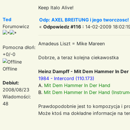
Keep Italo Alive!
Ted
Odp: AXEL BREITUNG i jego tworczosc!
Forumowicz
«
Odpowiedz #116 :
14-02-2009 18:02:1
Amadeus Liszt = Mike Mareen
Pomocna dłoń:
+0/-0
Dobrze, a teraz kolejna ciekawostka
Offline
Heinz Dampff - Mit Dem Hammer In Der
1984 - Intercord (110.173)
Debiut:
A.
Mit Dem Hammer In Der Hand
2008/08/23
B.
Mit Dem Hammer In Der Hand (Instrume
Wiadomości:
48
Prawdopodobnie jest to kompozycja i pr
Może ktoś ma dokładne informacje na te