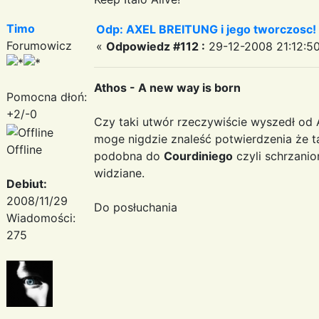
Timo
Odp: AXEL BREITUNG i jego tworczosc!
Forumowicz
«
Odpowiedz #112 :
29-12-2008 21:12:50
Athos - A new way is born
Pomocna dłoń:
+2/-0
Czy taki utwór rzeczywiście wyszedł od
moge nigdzie znaleść potwierdzenia że tak
Offline
podobna do
Courdiniego
czyli schrzanio
widziane.
Debiut:
2008/11/29
Do posłuchania
Wiadomości:
275