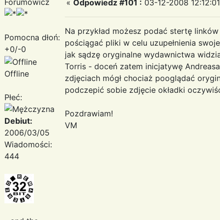
Forumowicz
«
Odpowiedz #101 :
03-12-2008 12:12:01
Na przykład możesz podać stertę linków 
Pomocna dłoń:
pościągać pliki w celu uzupełnienia swoje
+0/-0
jak sądzę oryginalne wydawnictwa widział
Torris - doceń zatem inicjatywę Andreasa
Offline
zdjęciach mógł chociaż pooglądać orygi
podczepić sobie zdjęcie okładki oczywiście
Płeć:
Pozdrawiam!
Debiut:
VM
2006/03/05
Wiadomości:
444