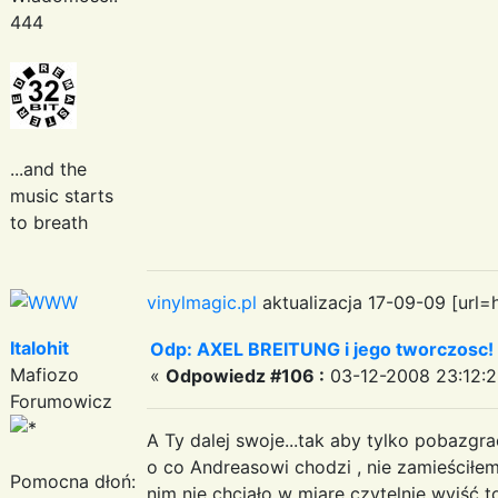
444
...and the
music starts
to breath
vinylmagic.pl
aktualizacja 17-09-09 [url=
Italohit
Odp: AXEL BREITUNG i jego tworczosc!
Mafiozo
«
Odpowiedz #106 :
03-12-2008 23:12:2
Forumowicz
A Ty dalej swoje...tak aby tylko pobazgr
o co Andreasowi chodzi , nie zamieściłe
Pomocna dłoń:
nim nie chciało w miarę czytelnie wyjść t