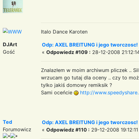
Italo Dance Karoten
DJArt
Odp: AXEL BREITUNG i jego tworczosc!
Gość
«
Odpowiedz #109 :
28-12-2008 21:12:1
Znalazłem w moim archiwum pliczek .. Sile
wrzucam go tutaj dla oceny .. czy to moż
tylko jakiś domowy remiksik ?
Sami oceńcie
http://www.speedyshare
Ted
Odp: AXEL BREITUNG i jego tworczosc!
Forumowicz
«
Odpowiedz #110 :
29-12-2008 19:12:11