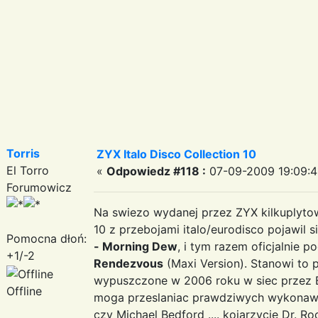
Torris
ZYX Italo Disco Collection 10
El Torro
«
Odpowiedz #118 :
07-09-2009 19:09:4
Forumowicz
Na swiezo wydanej przez ZYX kilkuplytowe
10 z przebojami italo/eurodisco pojawil s
Pomocna dłoń:
- Morning Dew
, i tym razem oficjalnie 
+1/-2
Rendezvous
(Maxi Version). Stanowi to 
wypuszczone w 2006 roku w siec przez B
Offline
moga przeslaniac prawdziwych wykonawco
czy Michael Bedford .... kojarzycie Dr. Ro