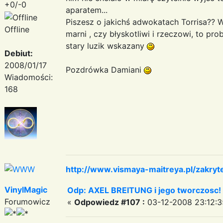
+0/-0
aparatem...
Piszesz o jakichś adwokatach Torrisa?? W
Offline
marni , czy błyskotliwi i rzeczowi, to pr
stary luzik wskazany
Debiut:
2008/01/17
Pozdrówka Damiani
Wiadomości:
168
http://www.vismaya-maitreya.pl/zakryt
VinylMagic
Odp: AXEL BREITUNG i jego tworczosc!
Forumowicz
«
Odpowiedz #107 :
03-12-2008 23:12:3