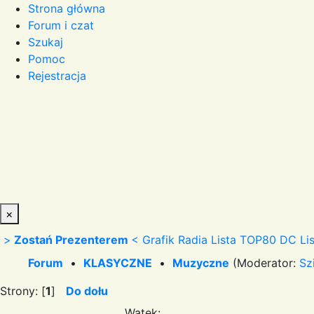
Strona główna
Forum i czat
Szukaj
Pomoc
Rejestracja
×
>
Zostań Prezenterem
<
Grafik Radia
Lista TOP80 DC
Li
Forum
•
KLASYCZNE
•
Muzyczne
(Moderator:
Sz
Strony: [
1
]
Do dołu
Wątek: