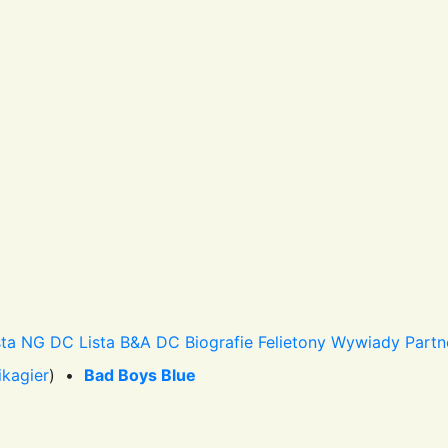
sta NG DC
Lista B&A DC
Biografie
Felietony
Wywiady
Partn
ikagier
) •
Bad Boys Blue