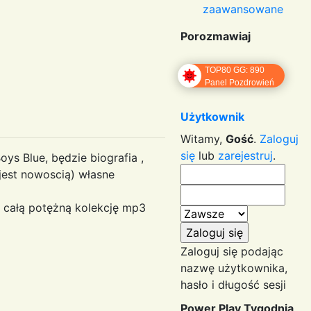
zaawansowane
Porozmawiaj
TOP80 GG: 890
Panel Pozdrowień
Użytkownik
Witamy,
Gość
.
Zaloguj
się
lub
zarejestruj
.
s Blue, będzie biografia ,
 jest nowoscią) własne
ąć całą potężną kolekcję mp3
Zaloguj się podając
nazwę użytkownika,
hasło i długość sesji
Power Play Tygodnia