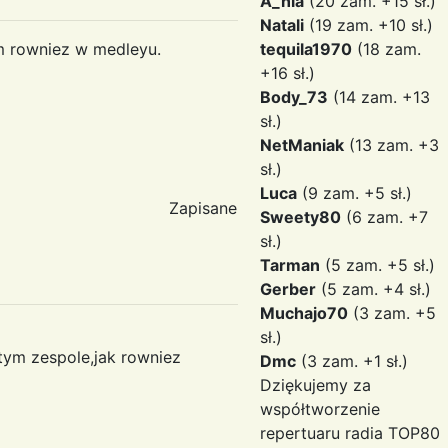
A_nia
(20 zam. +15 sł.)
Natali
(19 zam. +10 sł.)
am rowniez w medleyu.
tequila1970
(18 zam.
+16 sł.)
Body_73
(14 zam. +13
sł.)
NetManiak
(13 zam. +3
sł.)
Luca
(9 zam. +5 sł.)
Zapisane
Sweety80
(6 zam. +7
sł.)
Tarman
(5 zam. +5 sł.)
Gerber
(5 zam. +4 sł.)
Muchajo70
(3 zam. +5
sł.)
tym zespole,jak rowniez
Dmc
(3 zam. +1 sł.)
Dziękujemy za
współtworzenie
repertuaru radia TOP80