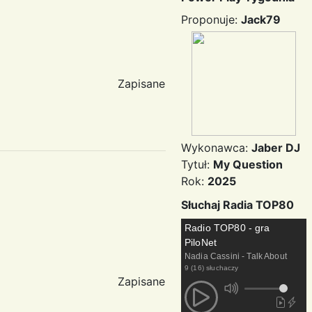
Proponuje:
Jack79
Zapisane
Wykonawca:
Jaber DJ
Tytuł:
My Question
Rok:
2025
Słuchaj Radia TOP80
Radio TOP80 - gra
PiloNet
Nadia Cassini - Talk About
9 (16) słuchaczy
Zapisane