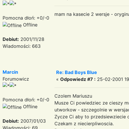
mam na kasecie 2 wersje - orygina
Pomocna dłoń: +0/-0
Offline
Debiut:
2001/11/28
Wiadomości: 663
Marcin
Re: Bad Boys Blue
Forumowicz
«
Odpowiedz #7 :
25-02-2001 19
Czolem Mariuszu
Pomocna dłoń: +0/-0
Musze Ci powiedziec ze cieszy mn
Offline
utworkow - szczegolnie w wersjac
Zycze Ci aby to przedsiewziecie o
Debiut:
2007/01/03
Czekam z niecierpliwoscia.
Wiadomości: 69