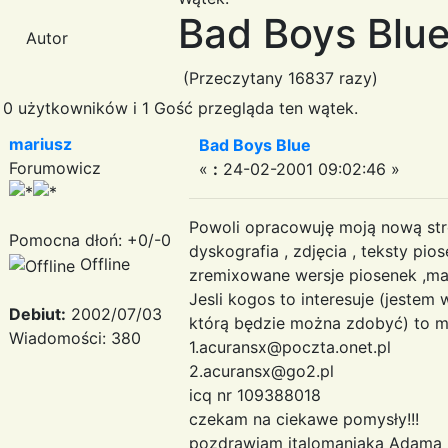
Bad Boys Blu
Autor
(Przeczytany 16837 razy)
0 użytkowników i 1 Gość przegląda ten wątek.
mariusz
Bad Boys Blue
Forumowicz
«
:
24-02-2001 09:02:46 »
Powoli opracowuję moją nową stro
Pomocna dłoń: +0/-0
dyskografia , zdjęcia , teksty p
Offline
zremixowane wersje piosenek ,ma
Jesli kogos to interesuje (jestem
Debiut:
2002/07/03
którą będzie można zdobyć) to m
Wiadomości: 380
1.acuransx@poczta.onet.pl
2.acuransx@go2.pl
icq nr 109388018
czekam na ciekawe pomysły!!!
pozdrawiam italomaniaka Adama (d