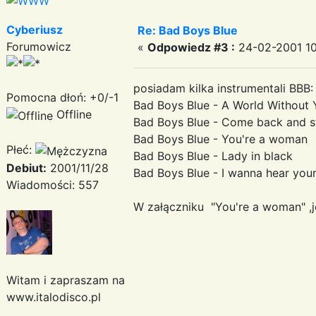
Cyberiusz
Re: Bad Boys Blue
Forumowicz
«
Odpowiedz #3 :
24-02-2001 10
posiadam kilka instrumentali BBB:
Pomocna dłoń: +0/-1
Bad Boys Blue - A World Without 
Offline
Bad Boys Blue - Come back and s
Bad Boys Blue - You're a woman
Płeć:
Bad Boys Blue - Lady in black
Debiut:
2001/11/28
Bad Boys Blue - I wanna hear you
Wiadomości: 557
W załączniku "You're a woman" ,j
Witam i zapraszam na
www.italodisco.pl