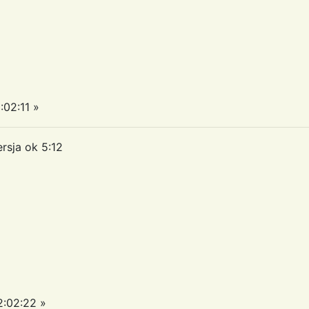
02:11 »
rsja ok 5:12
:02:22 »