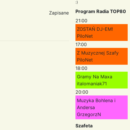
:)
Program Radia TOP80
Zapisane
21:00
ZOSTAŃ DJ-EM!
PiloNet
17:00
Z Muzycznej Szafy
PiloNet
18:00
Gramy Na Maxa
italomaniak71
20:00
Muzyka Bohlena i
Andersa
GrzegorzN
Szafeta