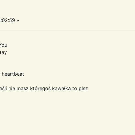
:02:59 »
You
tay
r heartbeat
eśli nie masz któregoś kawałka to pisz