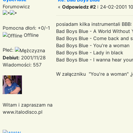
Forumowicz
«
Odpowiedz #2 :
24-02-2001 10
posiadam kilka instrumentali BBB:
Pomocna dłoń: +0/-1
Bad Boys Blue - A World Without 
Offline
Bad Boys Blue - Come back and s
Bad Boys Blue - You're a woman
Płeć:
Bad Boys Blue - Lady in black
Debiut:
2001/11/28
Bad Boys Blue - I wanna hear you
Wiadomości: 557
W załączniku "You're a woman" ,j
Witam i zapraszam na
www.italodisco.pl