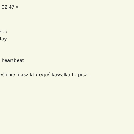
:02:47 »
You
tay
r heartbeat
eśli nie masz któregoś kawałka to pisz