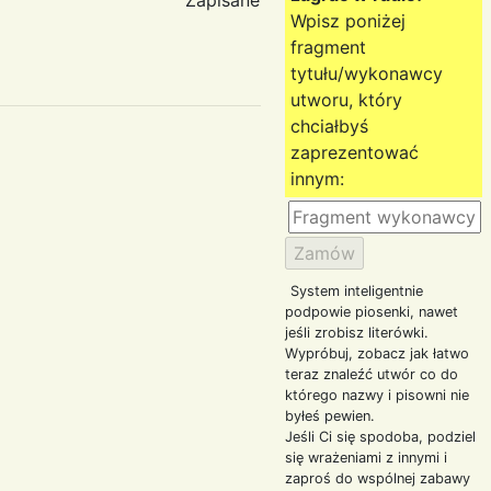
Wpisz poniżej
fragment
tytułu/wykonawcy
utworu, który
chciałbyś
zaprezentować
innym:
System inteligentnie
podpowie piosenki, nawet
jeśli zrobisz literówki.
Wypróbuj, zobacz jak łatwo
teraz znaleźć utwór co do
którego nazwy i pisowni nie
byłeś pewien.
Jeśli Ci się spodoba, podziel
się wrażeniami z innymi i
zaproś do wspólnej zabawy