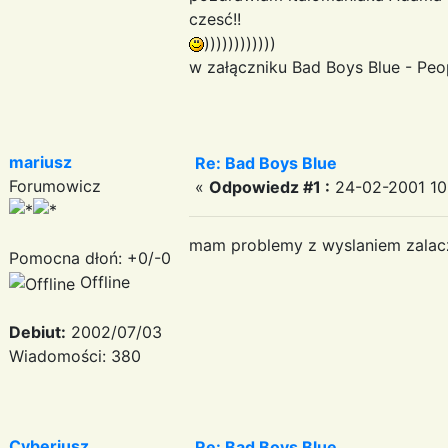
czesć!!
))))))))))))
w załączniku Bad Boys Blue - Peo
mariusz
Re: Bad Boys Blue
Forumowicz
«
Odpowiedz #1 :
24-02-2001 10
mam problemy z wyslaniem zalac
Pomocna dłoń: +0/-0
Offline
Debiut:
2002/07/03
Wiadomości: 380
Cyberiusz
Re: Bad Boys Blue