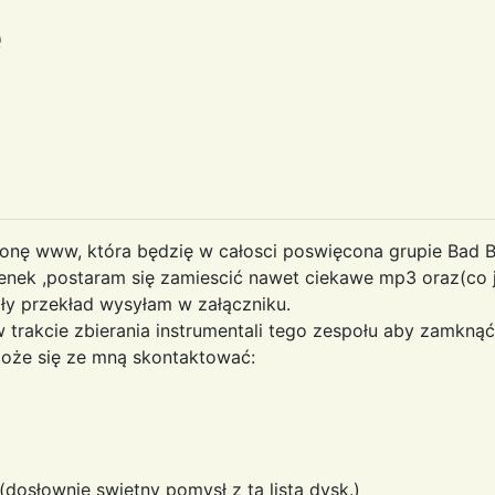
e
nę www, która będzię w całosci poswięcona grupie Bad Boy
iosenek ,postaram się zamiescić nawet ciekawe mp3 oraz(co
ły przekład wysyłam w załączniku.
 w trakcie zbierania instrumentali tego zespołu aby zamkn
oże się ze mną skontaktować:
osłownie swietny pomysł z tą listą dysk.)