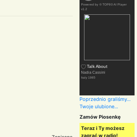
Powered by
© TOP80 AI Player
v1.2
Talk About
Nadia Cassini
Italy
1985
Poprzednio graliśmy...
Twoje ulubione...
Zamów Piosenkę
Teraz i Ty możesz
zagrać w radio!
Zapisane