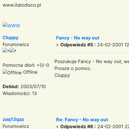
www.italodisco.pl
Cluppy
Fancy - No way out
Forumowicz
«
Odpowiedz #5 :
24-02-2001 12:
Poszukuje Fancy - No way out, we
Pomocna dłoń: +0/-0
Prosze o pomoc.
Offline
Cluppy
Debiut:
2003/07/10
Wiadomości: 13
zaq13qaz
Re: Fancy - No way out
Forumowicz
«
Odpowiedz #6 :
24-02-2001 22