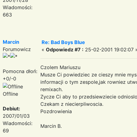
Wiadomości:
663
Marcin
Re: Bad Boys Blue
Forumowicz
«
Odpowiedz #7 :
25-02-2001 19:02:07 
Czolem Mariuszu
Pomocna dłoń:
Musze Ci powiedziec ze cieszy mnie mysl
+0/-0
informacji o tym zespole,jak rowniez utw
remixach.
Offline
Zycze Ci aby to przedsiewziecie odnioslo
Czekam z niecierpliwoscia.
Debiut:
Pozdrowienia
2007/01/03
Wiadomości:
Marcin B.
69