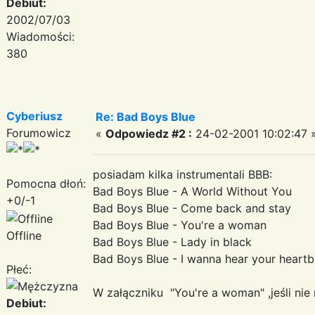
Debiut:
2002/07/03
Wiadomości:
380
Cyberiusz
Re: Bad Boys Blue
Forumowicz
«
Odpowiedz #2 :
24-02-2001 10:02:47 
posiadam kilka instrumentali BBB:
Pomocna dłoń:
Bad Boys Blue - A World Without You
+0/-1
Bad Boys Blue - Come back and stay
Bad Boys Blue - You're a woman
Offline
Bad Boys Blue - Lady in black
Bad Boys Blue - I wanna hear your heartb
Płeć:
W załączniku "You're a woman" ,jeśli nie
Debiut: