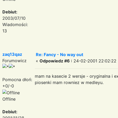
Debiut:
2003/07/10
Wiadomości:
13
zaq13qaz
Re: Fancy - No way out
Forumowicz
«
Odpowiedz #6 :
24-02-2001 22:02:22 
mam na kasecie 2 wersje - oryginalna i ex
Pomocna dłoń:
piosenki mam rowniez w medleyu.
+0/-0
Offline
Debiut:
2001/11/28