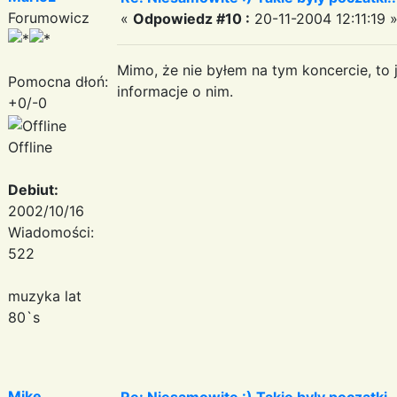
Forumowicz
«
Odpowiedz #10 :
20-11-2004 12:11:19 
Mimo, że nie byłem na tym koncercie, to 
Pomocna dłoń:
informacje o nim.
+0/-0
Offline
Debiut:
2002/10/16
Wiadomości:
522
muzyka lat
80`s
Mike
Re: Niesamowite :) Takie byly poczatki..