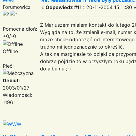
Forumowicz
«
Odpowiedz #11 :
20-11-2004 15:11:30 
Z Mariuszem miałem kontakt do lutego 200
Pomocna dłoń:
Wygląda na to, że zmienił e-mail, numer 
+0/-0
może chciał odpocząć od internetowego św
trudno mi jednoznacznie to określić.
Offline
A tak na marginesie to dzięki za przypom
dobrze pójdzie to w przyszłym roku będz
Płeć:
do albumu ;-)
Debiut:
2003/01/27
Wiadomości:
1196