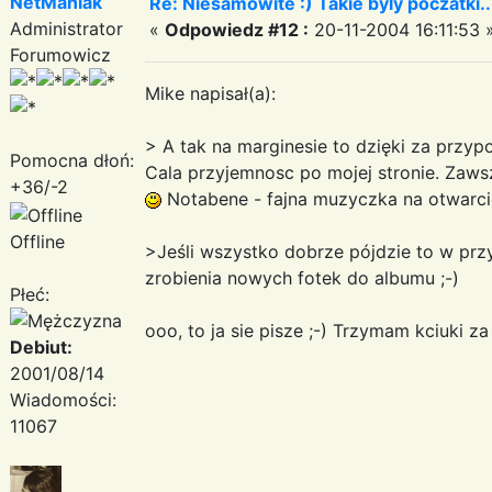
NetManiak
Re: Niesamowite :) Takie byly poczatki..
Administrator
«
Odpowiedz #12 :
20-11-2004 16:11:53 
Forumowicz
Mike napisał(a):
> A tak na marginesie to dzięki za przyp
Pomocna dłoń:
Cala przyjemnosc po mojej stronie. Zaws
+36/-2
Notabene - fajna muzyczka na otwarcie
Offline
>Jeśli wszystko dobrze pójdzie to w prz
zrobienia nowych fotek do albumu ;-)
Płeć:
ooo, to ja sie pisze ;-) Trzymam kciuki z
Debiut:
2001/08/14
Wiadomości:
11067