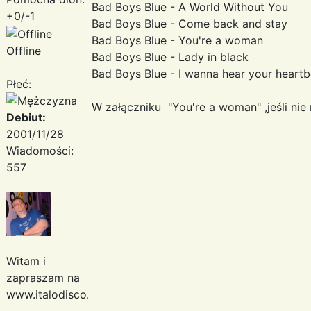
Bad Boys Blue - A World Without You
+0/-1
Bad Boys Blue - Come back and stay
Bad Boys Blue - You're a woman
Offline
Bad Boys Blue - Lady in black
Bad Boys Blue - I wanna hear your heartb
Płeć:
W załączniku "You're a woman" ,jeśli nie
Debiut:
2001/11/28
Wiadomości:
557
Witam i
zapraszam na
www.italodisco.pl