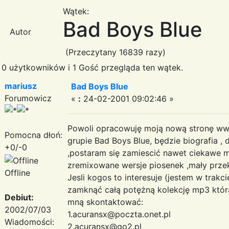
Wątek:
Bad Boys Blue
Autor
(Przeczytany 16839 razy)
0 użytkowników i 1 Gość przegląda ten wątek.
mariusz
Bad Boys Blue
Forumowicz
«
:
24-02-2001 09:02:46 »
Powoli opracowuję moją nową stronę www
Pomocna dłoń:
grupie Bad Boys Blue, będzie biografia , d
+0/-0
,postaram się zamiescić nawet ciekawe m
zremixowane wersje piosenek ,mały prze
Offline
Jesli kogos to interesuje (jestem w trakc
zamknąć całą potężną kolekcję mp3 któr
Debiut:
mną skontaktować:
2002/07/03
1.acuransx@poczta.onet.pl
Wiadomości:
2.acuransx@go2.pl