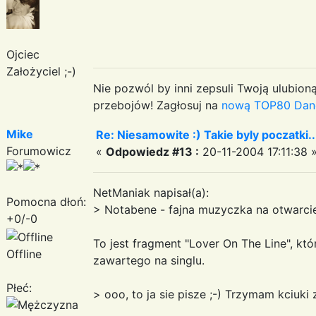
Ojciec
Założyciel ;-)
Nie pozwól by inni zepsuli Twoją ulubioną
przebojów! Zagłosuj na
nową TOP80 Dan
Mike
Re: Niesamowite :) Takie byly poczatki..
Forumowicz
«
Odpowiedz #13 :
20-11-2004 17:11:38 
NetManiak napisał(a):
Pomocna dłoń:
> Notabene - fajna muzyczka na otwarcie,
+0/-0
To jest fragment "Lover On The Line", kt
Offline
zawartego na singlu.
Płeć:
> ooo, to ja sie pisze ;-) Trzymam kciuki