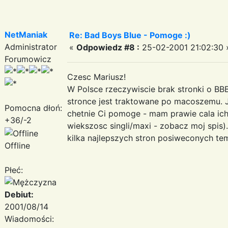
NetManiak
Re: Bad Boys Blue - Pomoge :)
Administrator
«
Odpowiedz #8 :
25-02-2001 21:02:30 
Forumowicz
Czesc Mariusz!
W Polsce rzeczywiscie brak stronki o BBB 
stronce jest traktowane po macoszemu. J
Pomocna dłoń:
chetnie Ci pomoge - mam prawie cala ich
+36/-2
wiekszosc singli/maxi - zobacz moj spis)
kilka najlepszych stron posiweconych te
Offline
Płeć:
Debiut:
2001/08/14
Wiadomości: