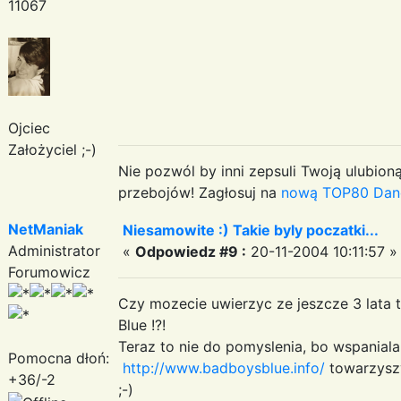
11067
Ojciec
Założyciel ;-)
Nie pozwól by inni zepsuli Twoją ulubioną
przebojów! Zagłosuj na
nową TOP80 Dan
NetManiak
Niesamowite :) Takie byly poczatki...
Administrator
«
Odpowiedz #9 :
20-11-2004 10:11:57 »
Forumowicz
Czy mozecie uwierzyc ze jeszcze 3 lata 
Blue !?!
Teraz to nie do pomyslenia, bo wspaniala
Pomocna dłoń:
http://www.badboysblue.info/
towarzyszy
+36/-2
;-)