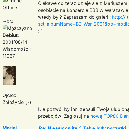
Ciekawe co teraz dzieje sie z Mariuszem.
Offline
osobiscie na koncercie BBB w Warszawie 
wtedy byl? Zapraszam do galerii:
http://
Płeć:
set_albumName=BB_War_2001&op=modloa
;-)
Debiut:
2001/08/14
Wiadomości:
11067
Ojciec
Założyciel ;-)
Nie pozwól by inni zepsuli Twoją ulubioną
przebojów! Zagłosuj na
nową TOP80 Dan
MarioL
Re: Niesamowite :) Takie byly poczatki..