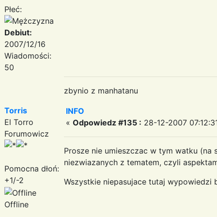
Płeć:
Debiut:
2007/12/16
Wiadomości:
50
zbynio z manhatanu
Torris
INFO
El Torro
«
Odpowiedz #135 :
28-12-2007 07:12:3
Forumowicz
Prosze nie umieszczac w tym watku (na 
niezwiazanych z tematem, czyli aspektam
Pomocna dłoń:
+1/-2
Wszystkie niepasujace tutaj wypowiedzi
Offline