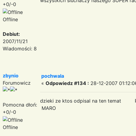
wszystkich sluchaczy naszego SUPER rad
+0/-0
Offline
Debiut:
2007/11/21
Wiadomości: 8
zbynio
pochwala
Forumowicz
«
Odpowiedz #134 :
28-12-2007 01:12:0
dzieki ze ktos odpisal na ten te
Pomocna dłoń:
MARO
+0/-0
Offline