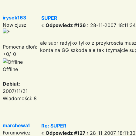
irysek163
SUPER
Nowicjusz
«
Odpowiedz #126 :
28-11-2007 18:11:34
ale supr radyjko tylko z przykroscia mus
Pomocna dłoń:
konta na GG szkoda ale tak tzymajcie s
+0/-0
Offline
Debiut:
2007/11/21
Wiadomości: 8
marchewa1
Re: SUPER
Forumowicz
«
Odpowiedz #127 :
28-11-2007 18:11:30