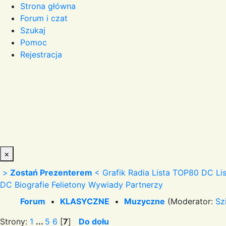
Strona główna
Forum i czat
Szukaj
Pomoc
Rejestracja
×
>
Zostań Prezenterem
<
Grafik Radia
Lista TOP80 DC
Li
DC
Biografie
Felietony
Wywiady
Partnerzy
Forum
•
KLASYCZNE
•
Muzyczne
(Moderator:
Sz
Strony:
1
...
5
6
[
7
]
Do dołu