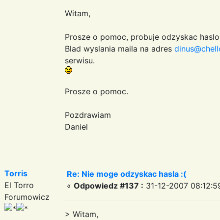
Witam,
Prosze o pomoc, probuje odzyskac haslo i
Blad wyslania maila na adres
dinus@chell
serwisu.
Prosze o pomoc.
Pozdrawiam
Daniel
Torris
Re: Nie moge odzyskac hasla :(
El Torro
«
Odpowiedz #137 :
31-12-2007 08:12:5
Forumowicz
> Witam,