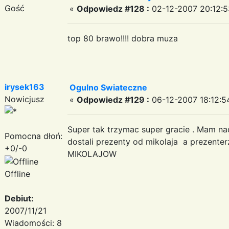
Gość
«
Odpowiedz #128 :
02-12-2007 20:12:5
top 80 brawo!!!! dobra muza
irysek163
Ogulno Swiateczne
Nowicjusz
«
Odpowiedz #129 :
06-12-2007 18:12:5
Super tak trzymac super gracie . Mam na
Pomocna dłoń:
dostali prezenty od mikolaja a prezente
+0/-0
MIKOLAJOW
Offline
Debiut:
2007/11/21
Wiadomości: 8