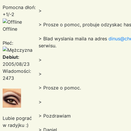
Pomocna dłoń:
>
+1/-2
> Prosze o pomoc, probuje odzyskac haslo
Offline
> Blad wyslania maila na adres
dinus@che
Płeć:
serwisu.
Debiut:
>
2005/08/23
Wiadomości:
>
2473
> Prosze o pomoc.
>
> Pozdrawiam
Lubie pograć
w radyjku :)
> Daniel