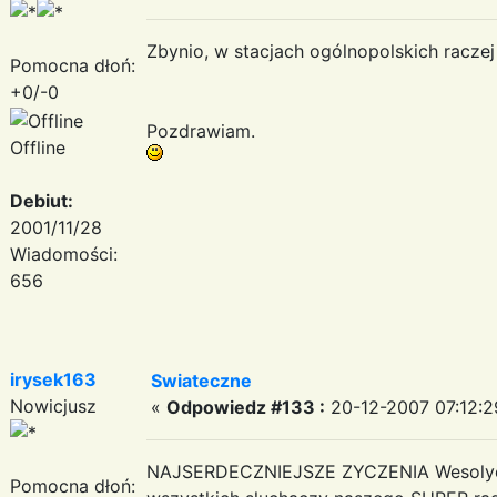
Zbynio, w stacjach ogólnopolskich raczej
Pomocna dłoń:
+0/-0
Pozdrawiam.
Offline
Debiut:
2001/11/28
Wiadomości:
656
irysek163
Swiateczne
Nowicjusz
«
Odpowiedz #133 :
20-12-2007 07:12:2
NAJSERDECZNIEJSZE ZYCZENIA Wesolych
Pomocna dłoń: