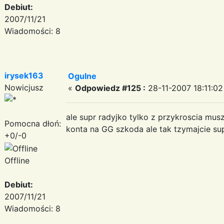
Debiut:
2007/11/21
Wiadomości: 8
irysek163
Ogulne
Nowicjusz
«
Odpowiedz #125 :
28-11-2007 18:11:02
ale supr radyjko tylko z przykroscia mus
Pomocna dłoń:
konta na GG szkoda ale tak tzymajcie su
+0/-0
Offline
Debiut:
2007/11/21
Wiadomości: 8