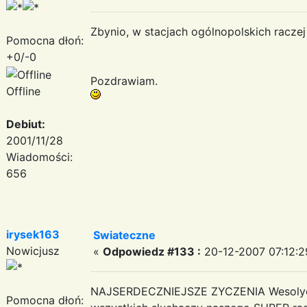
Zbynio, w stacjach ogólnopolskich raczej
Pomocna dłoń:
+0/-0
Pozdrawiam.
Offline
Debiut:
2001/11/28
Wiadomości:
656
irysek163
Swiateczne
Nowicjusz
«
Odpowiedz #133 :
20-12-2007 07:12:2
NAJSERDECZNIEJSZE ZYCZENIA Wesolych
Pomocna dłoń: