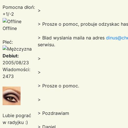
Pomocna dłoń:
>
+1/-2
> Prosze o pomoc, probuje odzyskac haslo
Offline
> Blad wyslania maila na adres
dinus@che
Płeć:
serwisu.
Debiut:
>
2005/08/23
Wiadomości:
>
2473
> Prosze o pomoc.
>
> Pozdrawiam
Lubie pograć
w radyjku :)
> Daniel