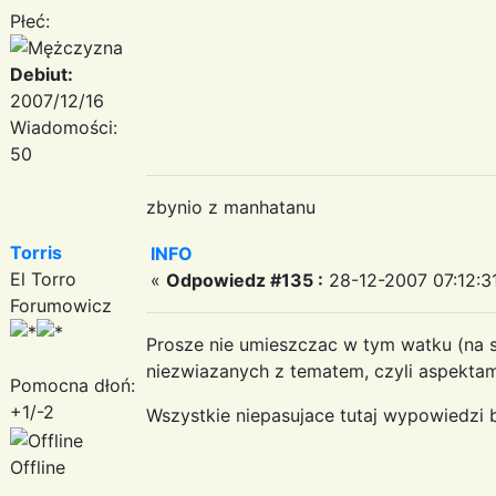
Płeć:
Debiut:
2007/12/16
Wiadomości:
50
zbynio z manhatanu
Torris
INFO
El Torro
«
Odpowiedz #135 :
28-12-2007 07:12:3
Forumowicz
Prosze nie umieszczac w tym watku (na 
niezwiazanych z tematem, czyli aspektam
Pomocna dłoń:
+1/-2
Wszystkie niepasujace tutaj wypowiedzi
Offline