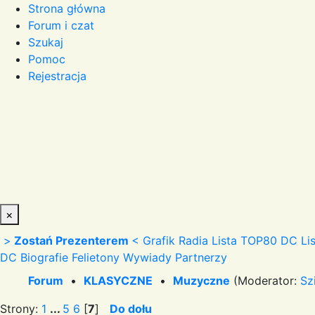
Strona główna
Forum i czat
Szukaj
Pomoc
Rejestracja
×
>
Zostań Prezenterem
<
Grafik Radia
Lista TOP80 DC
Li
DC
Biografie
Felietony
Wywiady
Partnerzy
Forum
•
KLASYCZNE
•
Muzyczne
(Moderator:
Sz
Strony:
1
...
5
6
[
7
]
Do dołu