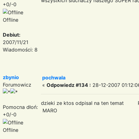
wszystkich sluchaczy naszego SUPER rad
+0/-0
Offline
Debiut:
2007/11/21
Wiadomości: 8
zbynio
pochwala
Forumowicz
«
Odpowiedz #134 :
28-12-2007 01:12:0
dzieki ze ktos odpisal na ten te
Pomocna dłoń:
MARO
+0/-0
Offline