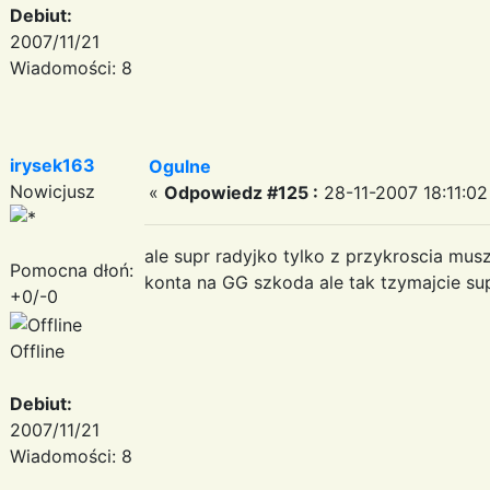
Debiut:
2007/11/21
Wiadomości: 8
irysek163
Ogulne
Nowicjusz
«
Odpowiedz #125 :
28-11-2007 18:11:02
ale supr radyjko tylko z przykroscia mus
Pomocna dłoń:
konta na GG szkoda ale tak tzymajcie su
+0/-0
Offline
Debiut:
2007/11/21
Wiadomości: 8