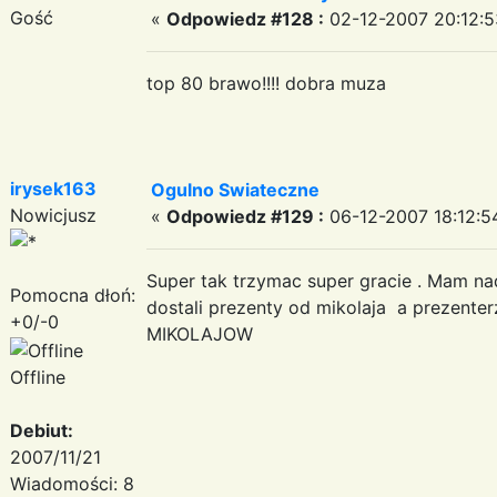
Gość
«
Odpowiedz #128 :
02-12-2007 20:12:5
top 80 brawo!!!! dobra muza
irysek163
Ogulno Swiateczne
Nowicjusz
«
Odpowiedz #129 :
06-12-2007 18:12:5
Super tak trzymac super gracie . Mam na
Pomocna dłoń:
dostali prezenty od mikolaja a prezente
+0/-0
MIKOLAJOW
Offline
Debiut:
2007/11/21
Wiadomości: 8