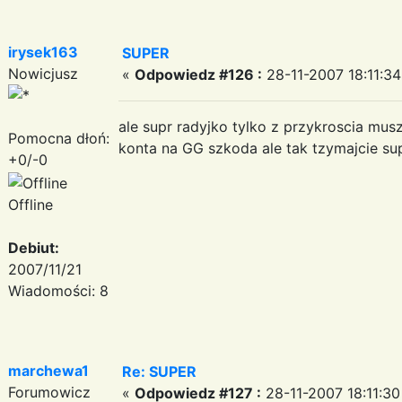
irysek163
SUPER
Nowicjusz
«
Odpowiedz #126 :
28-11-2007 18:11:34
ale supr radyjko tylko z przykroscia mus
Pomocna dłoń:
konta na GG szkoda ale tak tzymajcie s
+0/-0
Offline
Debiut:
2007/11/21
Wiadomości: 8
marchewa1
Re: SUPER
Forumowicz
«
Odpowiedz #127 :
28-11-2007 18:11:30