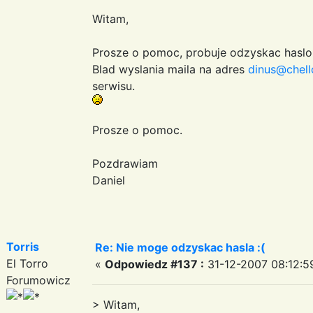
Witam,
Prosze o pomoc, probuje odzyskac haslo i
Blad wyslania maila na adres
dinus@chell
serwisu.
Prosze o pomoc.
Pozdrawiam
Daniel
Torris
Re: Nie moge odzyskac hasla :(
El Torro
«
Odpowiedz #137 :
31-12-2007 08:12:5
Forumowicz
> Witam,