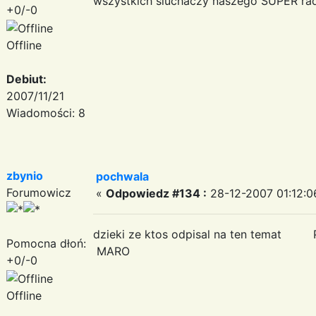
wszystkich sluchaczy naszego SUPER rad
+0/-0
Offline
Debiut:
2007/11/21
Wiadomości: 8
zbynio
pochwala
Forumowicz
«
Odpowiedz #134 :
28-12-2007 01:12:0
dzieki ze ktos odpisal na ten te
Pomocna dłoń:
MARO
+0/-0
Offline