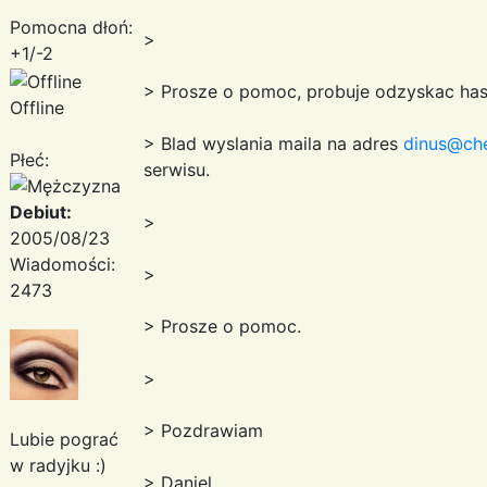
Pomocna dłoń:
>
+1/-2
> Prosze o pomoc, probuje odzyskac haslo
Offline
> Blad wyslania maila na adres
dinus@che
Płeć:
serwisu.
Debiut:
>
2005/08/23
Wiadomości:
>
2473
> Prosze o pomoc.
>
> Pozdrawiam
Lubie pograć
w radyjku :)
> Daniel