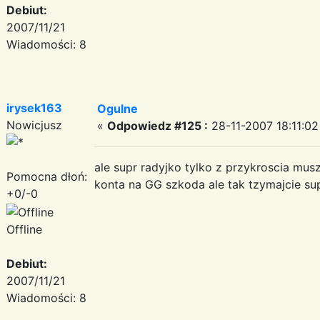
Debiut:
2007/11/21
Wiadomości: 8
irysek163
Ogulne
Nowicjusz
«
Odpowiedz #125 :
28-11-2007 18:11:02
ale supr radyjko tylko z przykroscia mus
Pomocna dłoń:
konta na GG szkoda ale tak tzymajcie su
+0/-0
Offline
Debiut:
2007/11/21
Wiadomości: 8