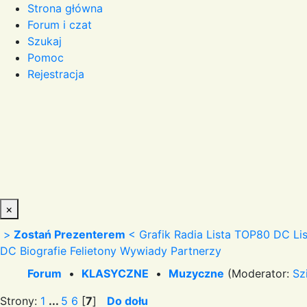
Strona główna
Forum i czat
Szukaj
Pomoc
Rejestracja
×
>
Zostań Prezenterem
<
Grafik Radia
Lista TOP80 DC
Li
DC
Biografie
Felietony
Wywiady
Partnerzy
Forum
•
KLASYCZNE
•
Muzyczne
(Moderator:
Sz
Strony:
1
...
5
6
[
7
]
Do dołu