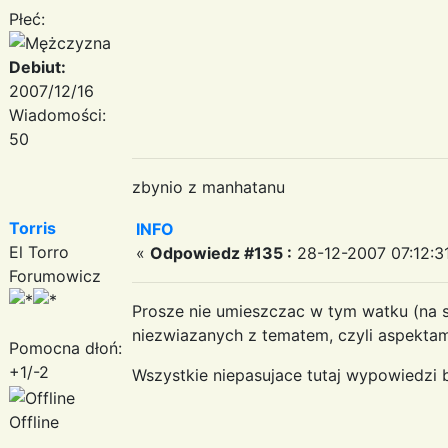
Płeć:
Debiut:
2007/12/16
Wiadomości:
50
zbynio z manhatanu
Torris
INFO
El Torro
«
Odpowiedz #135 :
28-12-2007 07:12:3
Forumowicz
Prosze nie umieszczac w tym watku (na 
niezwiazanych z tematem, czyli aspektam
Pomocna dłoń:
+1/-2
Wszystkie niepasujace tutaj wypowiedzi
Offline