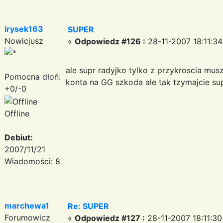
irysek163
SUPER
Nowicjusz
«
Odpowiedz #126 :
28-11-2007 18:11:34
ale supr radyjko tylko z przykroscia mus
Pomocna dłoń:
konta na GG szkoda ale tak tzymajcie s
+0/-0
Offline
Debiut:
2007/11/21
Wiadomości: 8
marchewa1
Re: SUPER
Forumowicz
«
Odpowiedz #127 :
28-11-2007 18:11:30