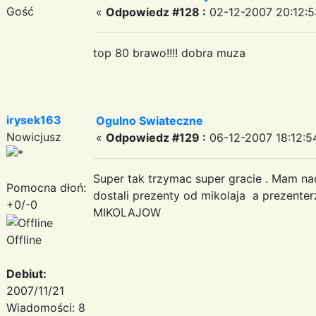
Gość
«
Odpowiedz #128 :
02-12-2007 20:12:5
top 80 brawo!!!! dobra muza
irysek163
Ogulno Swiateczne
Nowicjusz
«
Odpowiedz #129 :
06-12-2007 18:12:5
Super tak trzymac super gracie . Mam na
Pomocna dłoń:
dostali prezenty od mikolaja a prezente
+0/-0
MIKOLAJOW
Offline
Debiut:
2007/11/21
Wiadomości: 8