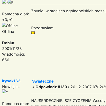
Zbynio, w stacjach ogólnopolskich raczej
Pomocna dłoń:
+0/-0
Pozdrawiam.
Offline
Debiut:
2001/11/28
Wiadomości:
656
irysek163
Swiateczne
Nowicjusz
«
Odpowiedz #133 :
20-12-2007 07:12:2
NAJSERDECZNIEJSZE ZYCZENIA Wesolych
Pomocna dłoń: