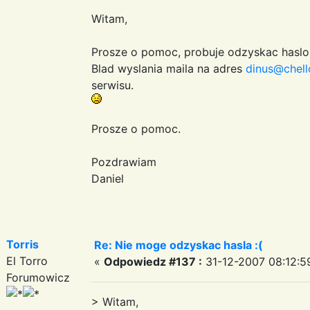
Witam,
Prosze o pomoc, probuje odzyskac haslo i
Blad wyslania maila na adres
dinus@chell
serwisu.
Prosze o pomoc.
Pozdrawiam
Daniel
Torris
Re: Nie moge odzyskac hasla :(
El Torro
«
Odpowiedz #137 :
31-12-2007 08:12:5
Forumowicz
> Witam,