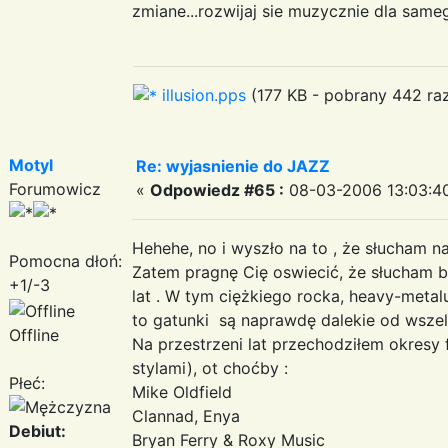
zmiane...rozwijaj sie muzycznie dla same
illusion.pps
(177 KB - pobrany 442 raz
Motyl
Re: wyjasnienie do JAZZ
Forumowicz
«
Odpowiedz #65 :
08-03-2006 13:03:4
Hehehe, no i wyszło na to , że słucham nam
Pomocna dłoń:
Zatem pragnę Cię oswiecić, że słucham 
+1/-3
lat . W tym ciężkiego rocka, heavy-metalu,
to gatunki są naprawdę dalekie od wszelk
Offline
Na przestrzeni lat przechodziłem okresy
stylami), ot choćby :
Płeć:
Mike Oldfield
Clannad, Enya
Debiut:
Bryan Ferry & Roxy Music