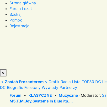
Strona główna
Forum i czat
Szukaj
Pomoc
Rejestracja
×
>
Zostań Prezenterem
<
Grafik Radia
Lista TOP80 DC
Li
DC
Biografie
Felietony
Wywiady
Partnerzy
Forum
•
KLASYCZNE
•
Muzyczne
(Moderator:
Sz
M5,T.M.Joy,Systems In Blue itp....