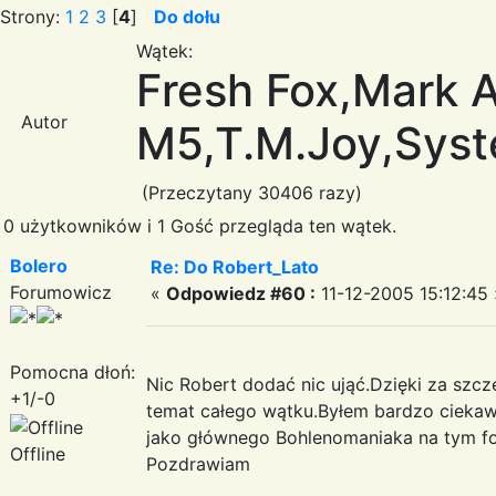
Strony:
1
2
3
[
4
]
Do dołu
Wątek:
Fresh Fox,Mark 
Autor
M5,T.M.Joy,System
(Przeczytany 30406 razy)
0 użytkowników i 1 Gość przegląda ten wątek.
Bolero
Re: Do Robert_Lato
Forumowicz
«
Odpowiedz #60 :
11-12-2005 15:12:45 
Pomocna dłoń:
Nic Robert dodać nic ująć.Dzięki za szc
+1/-0
temat całego wątku.Byłem bardzo ciekaw
jako głównego Bohlenomaniaka na tym f
Offline
Pozdrawiam