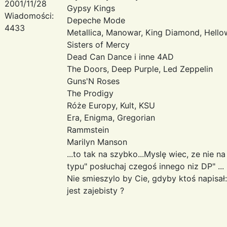
2001/11/28
Gypsy Kings
Wiadomości:
Depeche Mode
4433
Metallica, Manowar, King Diamond, Hell
Sisters of Mercy
Dead Can Dance i inne 4AD
The Doors, Deep Purple, Led Zeppelin
Guns'N Roses
The Prodigy
Róże Europy, Kult, KSU
Era, Enigma, Gregorian
Rammstein
Marilyn Manson
...to tak na szybko...Myslę wiec, ze nie 
typu" posłuchaj czegoś innego niz DP" ...
Nie smieszylo by Cie, gdyby ktoś napisał: 
jest zajebisty ?