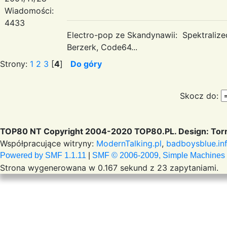
Wiadomości:
4433
Electro-pop ze Skandynawii: Spektraliz
Berzerk, Code64...
Strony:
1
2
3
[
4
]
Do góry
Skocz do:
TOP80 NT Copyright 2004-2020 TOP80.PL. Design: Torr
Współpracujące witryny:
ModernTalking.pl
,
badboysblue.in
Powered by SMF 1.1.11
|
SMF © 2006-2009, Simple Machines
Strona wygenerowana w 0.167 sekund z 23 zapytaniami.