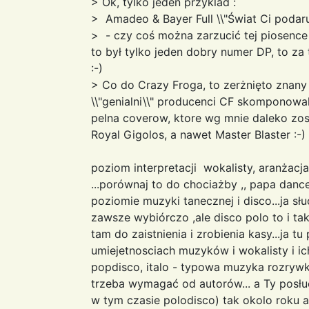
> Ok, tylko jeden przyklad :
> Amadeo & Bayer Full \\"Świat Ci podaru
> - czy coś można zarzucić tej piosence 
to był tylko jeden dobry numer DP, to za
:-)
> Co do Crazy Froga, to zerżnięto znany
\\"genialni\\" producenci CF skomponowali
pelna coverow, ktore wg mnie daleko zos
Royal Gigolos, a nawet Master Blaster :-)
poziom interpretacji wokalisty, aranżacj
...porównaj to do chociażby ,, papa dan
poziomie muzyki tanecznej i disco...ja słuc
zawsze wybiórczo ,ale disco polo to i tak
tam do zaistnienia i zrobienia kasy...ja tu
umiejetnosciach muzyków i wokalisty i ich
popdisco, italo - typowa muzyka rozrywk
trzeba wymagać od autorów... a Ty posł
w tym czasie polodisco) tak okolo roku 