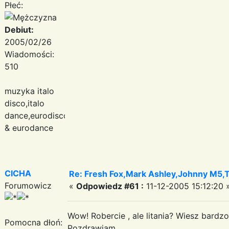
Płeć:
Debiut:
2005/02/26
Wiadomości:
510
muzyka italo
disco,italo
dance,eurodisco
& eurodance
CICHA
Re: Fresh Fox,Mark Ashley,Johnny M5,T.
Forumowicz
«
Odpowiedz #61 :
11-12-2005 15:12:20 
Wow! Robercie , ale litania? Wiesz bardz
Pomocna dłoń:
Pozdrawiam.