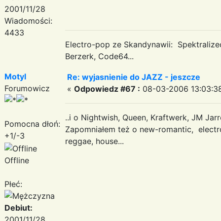
2001/11/28
Wiadomości:
4433
Electro-pop ze Skandynawii: Spektraliz
Berzerk, Code64...
Motyl
Re: wyjasnienie do JAZZ - jeszcze
Forumowicz
«
Odpowiedz #67 :
08-03-2006 13:03:3
..i o Nightwish, Queen, Kraftwerk, JM Jarre 
Pomocna dłoń:
Zapomniałem też o new-romantic, electro
+1/-3
reggae, house...
Offline
Płeć:
Debiut:
2001/11/28