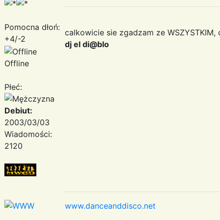
Pomocna dłoń:
calkowicie sie zgadzam ze WSZYSTKIM, 
+4/-2
dj el di@blo
Offline
Płeć:
Debiut:
2003/03/03
Wiadomości:
2120
www.danceanddisco.net