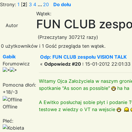
Strony:
1
[
2
]
3
4
...
20
Do dołu
Wątek:
FUN CLUB zespo
Autor
(Przeczytany 307212 razy)
0 użytkowników i 1 Gość przegląda ten wątek.
Gabik
Odp: FUN CLUB zespołu VISION TALK
Forumowicz
«
Odpowiedz #20 :
15-01-2012 22:01:33
Witamy Ojca Założyciela w naszym gron
Pomocna dłoń:
spotkanie "As soon as possible"
ha ha 
+18/-3
A Ewitko posłuchaj sobie płyt i podanie 
Offline
testowe z wiedzy o VT na wejscie
Płeć: