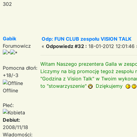
302
Gabik
Odp: FUN CLUB zespołu VISION TALK
Forumowicz
«
Odpowiedz #32 :
18-01-2012 12:01:46 
Witam Naszego prezentera Galla w zespo
Pomocna dłoń:
Liczymy na big promocję tegoż zespołu 
+18/-3
"Godzina z Vision Talk" w Twoim wykonan
to "stowarzyszenie"
Dziękujemy
Offline
Płeć:
Debiut:
2008/11/18
Wiadomości: