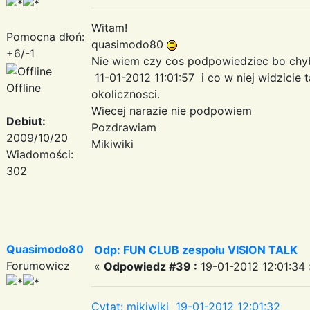
Witam!
Pomocna dłoń:
quasimodo80
+6/-1
Nie wiem czy cos podpowiedziec bo chyba
11-01-2012 11:01:57 i co w niej widzicie
Offline
okolicznosci.
Wiecej narazie nie podpowiem
Debiut:
Pozdrawiam
2009/10/20
Mikiwiki
Wiadomości:
302
Quasimodo80
Odp: FUN CLUB zespołu VISION TALK
Forumowicz
«
Odpowiedz #39 :
19-01-2012 12:01:34 
Cytat: mikiwiki 19-01-2012 12:01:32