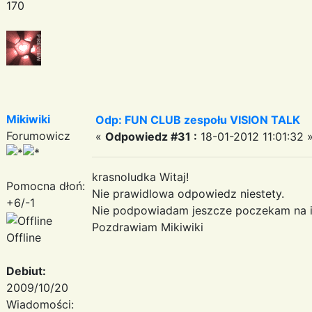
170
Mikiwiki
Odp: FUN CLUB zespołu VISION TALK
Forumowicz
«
Odpowiedz #31 :
18-01-2012 11:01:32 
krasnoludka Witaj!
Pomocna dłoń:
Nie prawidlowa odpowiedz niestety.
+6/-1
Nie podpowiadam jeszcze poczekam na i
Pozdrawiam Mikiwiki
Offline
Debiut:
2009/10/20
Wiadomości: