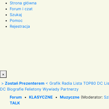
Strona główna
Forum i czat
Szukaj
Pomoc
Rejestracja
×
>
Zostań Prezenterem
<
Grafik Radia
Lista TOP80 DC
Li
DC
Biografie
Felietony
Wywiady
Partnerzy
Forum
•
KLASYCZNE
•
Muzyczne
(Moderator:
Sz
TALK