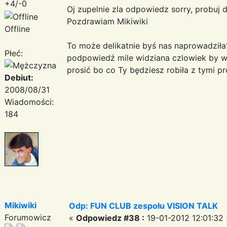
+4/-0
Oj zupelnie zla odpowiedz sorry, probuj 
Pozdrawiam Mikiwiki
Offline
To może delikatnie byś nas naprowadziła?
Płeć:
podpowiedź mile widziana czlowiek by wie
prosić bo co Ty będziesz robiła z tymi 
Debiut:
2008/08/31
Wiadomości:
184
Mikiwiki
Odp: FUN CLUB zespołu VISION TALK
Forumowicz
«
Odpowiedz #38 :
19-01-2012 12:01:32 