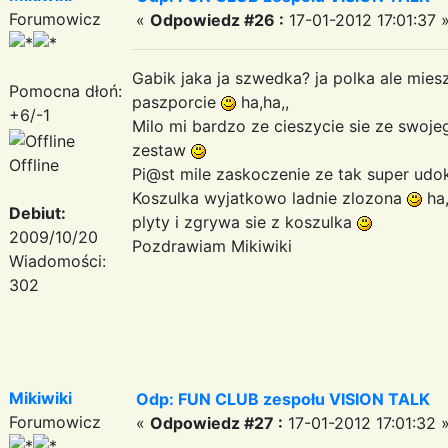
Forumowicz
«
Odpowiedz #26 :
17-01-2012 17:01:37 
Gabik jaka ja szwedka? ja polka ale mie
Pomocna dłoń:
paszporcie
ha,ha,,
+6/-1
Milo mi bardzo ze cieszycie sie ze swoje
zestaw
Offline
Pi@st mile zaskoczenie ze tak super ud
Koszulka wyjatkowo ladnie zlozona
ha,
Debiut:
plyty i zgrywa sie z koszulka
2009/10/20
Pozdrawiam Mikiwiki
Wiadomości:
302
Mikiwiki
Odp: FUN CLUB zespołu VISION TALK
Forumowicz
«
Odpowiedz #27 :
17-01-2012 17:01:32 