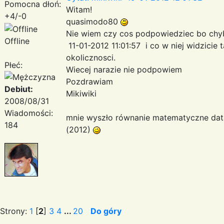
Pomocna dłoń:
Witam!
+4/-0
quasimodo80
Nie wiem czy cos podpowiedziec bo chyba
Offline
11-01-2012 11:01:57 i co w niej widzicie
okolicznosci.
Płeć:
Wiecej narazie nie podpowiem
Pozdrawiam
Debiut:
Mikiwiki
2008/08/31
Wiadomości:
mnie wyszło równanie matematyczne data 
184
(2012)
Strony:
1
[
2
]
3
4
...
20
Do góry