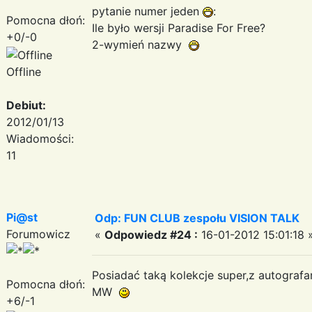
pytanie numer jeden
:
Pomocna dłoń:
Ile było wersji Paradise For Free?
+0/-0
2-wymień nazwy
Offline
Debiut:
2012/01/13
Wiadomości:
11
Pi@st
Odp: FUN CLUB zespołu VISION TALK
Forumowicz
«
Odpowiedz #24 :
16-01-2012 15:01:18 
Posiadać taką kolekcje super,z autogra
Pomocna dłoń:
MW
+6/-1