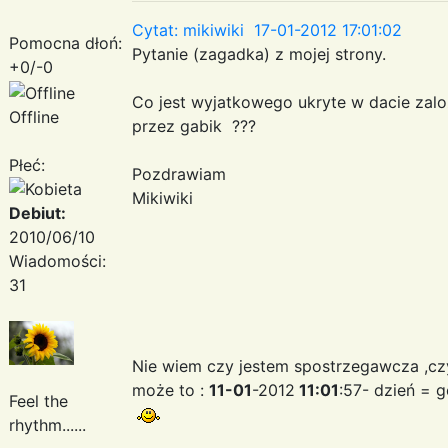
Cytat: mikiwiki 17-01-2012 17:01:02
Pomocna dłoń:
Pytanie (zagadka) z mojej strony.
+0/-0
Co jest wyjatkowego ukryte w dacie za
Offline
przez gabik ???
Płeć:
Pozdrawiam
Mikiwiki
Debiut:
2010/06/10
Wiadomości:
31
Nie wiem czy jestem spostrzegawcza ,czy
może to :
11-01
-2012
11:01
:57- dzień = 
Feel the
rhythm......