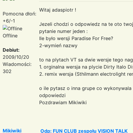
Witaj adaspiotr !
Pomocna dłoń:
+6/-1
Jezeli chodzi o odpowiedz na te oto twoj
pytanie numer jeden :
Offline
Ile było wersji Paradise For Free?
2-wymień nazwy
Debiut:
2009/10/20
to na plytach VT sa dwie wersje tego nag
Wiadomości:
1. orginalna wersja na plycie Dirty Italo D
302
2. remix wersja (Sthilmann electrolight re
o ile pytasz o inna grupe co wykonywala 
odpowiedzi
Pozdrawiam Mikiwiki
Mikiwiki
Odp: FUN CLUB zespołu VISION TALK