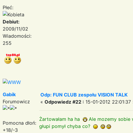
Płeć:
Debiut:
2009/11/02
Wiadomości:
255
Gabik
Odp: FUN CLUB zespołu VISION TALK
Forumowicz
«
Odpowiedz #22 :
15-01-2012 22:01:37 
Żartowałam ha ha
Ale mozemy sobie w
Pomocna dłoń:
głupi pomył chyba co?
+18/-3