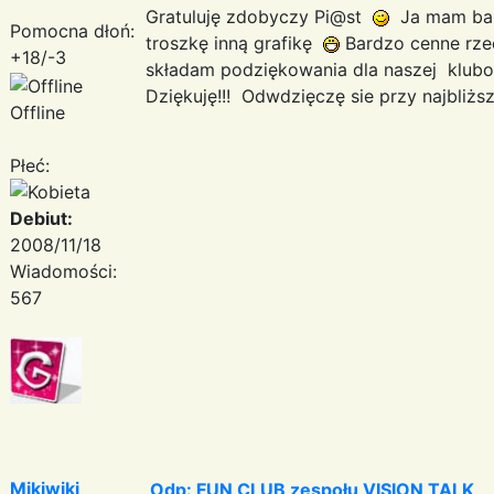
Gratuluję zdobyczy Pi@st
Ja mam bar
Pomocna dłoń:
troszkę inną grafikę
Bardzo cenne rzecz
+18/-3
składam podziękowania dla naszej klubo
Dziękuję!!! Odwdzięczę sie przy najbliższ
Offline
Płeć:
Debiut:
2008/11/18
Wiadomości:
567
Mikiwiki
Odp: FUN CLUB zespołu VISION TALK