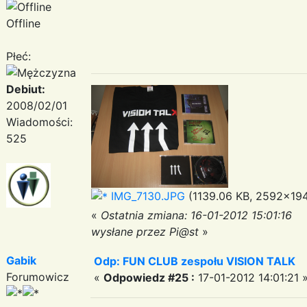
Offline
Płeć:
Debiut:
2008/02/01
Wiadomości:
525
IMG_7130.JPG
(1139.06 KB, 2592x194
«
Ostatnia zmiana: 16-01-2012 15:01:16
wysłane przez Pi@st
»
Gabik
Odp: FUN CLUB zespołu VISION TALK
Forumowicz
«
Odpowiedz #25 :
17-01-2012 14:01:21 