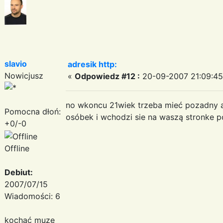
slavio
adresik http:
Nowicjusz
«
Odpowiedz #12 :
20-09-2007 21:09:45
no wkoncu 21wiek trzeba mieć pozadny a
Pomocna dłoń:
osóbek i wchodzi sie na waszą stronke 
+0/-0
Offline
Debiut:
2007/07/15
Wiadomości: 6
kochać muze