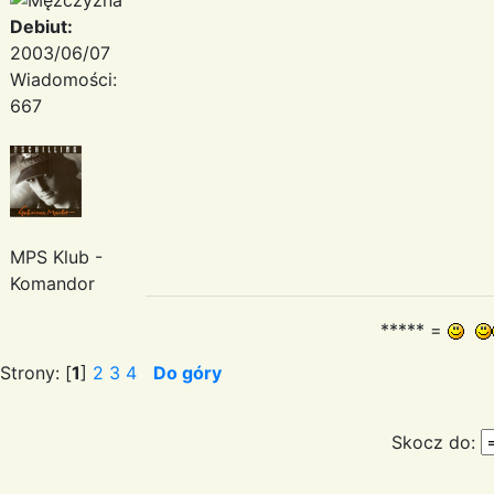
Debiut:
2003/06/07
Wiadomości:
667
MPS Klub -
Komandor
***** =
Strony: [
1
]
2
3
4
Do góry
Skocz do: