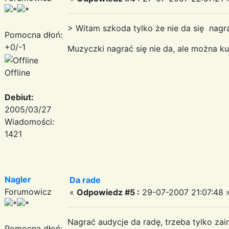
> Witam szkoda tylko że nie da się nagra
Pomocna dłoń:
+0/-1
Muzyczki nagrać się nie da, ale można k
Offline
Debiut:
2005/03/27
Wiadomości:
1421
Nagler
Da rade
Forumowicz
«
Odpowiedz #5 :
29-07-2007 21:07:48 
Nagrać audycje da radę, trzeba tylko za
Pomocna dłoń: