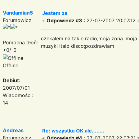
Vandamian5
Jestem za
Forumowicz
«
Odpowiedz #3 :
27-07-2007 20:07:12 
czekalem na takie radio,moja zona ,moja 
Pomocna dłoń:
muzyki Italo disco;pozdrawiam
+0/-0
Offline
Debiut:
2007/07/01
Wiadomości:
14
Andreas
Re: wszystko OK ale........
Forumowicz
«
Odpowiedz #4 :
27-07-2007 22:07:21 