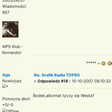
2003/06/07
Wiadomości:
667
MPS Klub -
Komandor
***** =
Aga
Re: Grafik Radia TOP80
Nowicjusz
«
Odpowiedz #18 :
10-10-2007 08:10:32
Bodek,alkomat tyczy się Westa?
Pomocna dłoń:
+0/-0