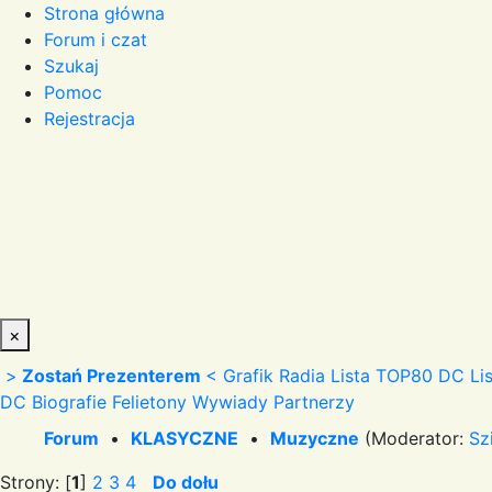
Strona główna
Forum i czat
Szukaj
Pomoc
Rejestracja
×
>
Zostań Prezenterem
<
Grafik Radia
Lista TOP80 DC
Li
DC
Biografie
Felietony
Wywiady
Partnerzy
Forum
•
KLASYCZNE
•
Muzyczne
(Moderator:
Sz
Strony: [
1
]
2
3
4
Do dołu