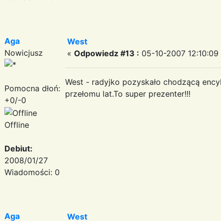
Aga
West
Nowicjusz
«
Odpowiedz #13 :
05-10-2007 12:10:09
West - radyjko pozyskało chodzącą encyk
Pomocna dłoń:
przełomu lat.To super prezenter!!!
+0/-0
Offline
Debiut:
2008/01/27
Wiadomości: 0
Aga
West