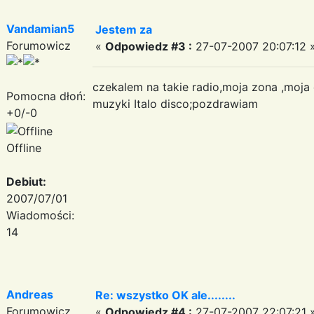
Vandamian5
Jestem za
Forumowicz
«
Odpowiedz #3 :
27-07-2007 20:07:12 
czekalem na takie radio,moja zona ,moja 
Pomocna dłoń:
muzyki Italo disco;pozdrawiam
+0/-0
Offline
Debiut:
2007/07/01
Wiadomości:
14
Andreas
Re: wszystko OK ale........
Forumowicz
«
Odpowiedz #4 :
27-07-2007 22:07:21 