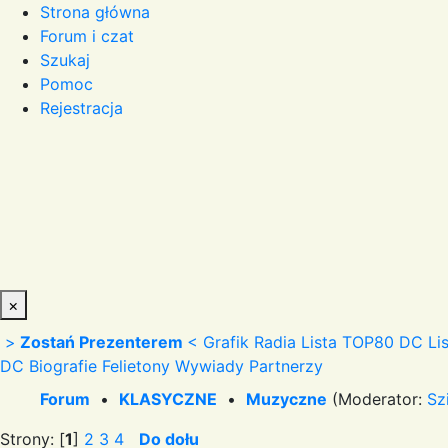
Strona główna
Forum i czat
Szukaj
Pomoc
Rejestracja
×
>
Zostań Prezenterem
<
Grafik Radia
Lista TOP80 DC
Li
DC
Biografie
Felietony
Wywiady
Partnerzy
Forum
•
KLASYCZNE
•
Muzyczne
(Moderator:
Sz
Strony: [
1
]
2
3
4
Do dołu