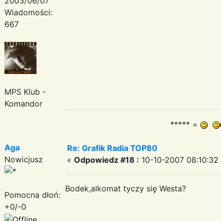
2003/06/07
Wiadomości:
667
MPS Klub -
Komandor
***** =
Aga
Re: Grafik Radia TOP80
Nowicjusz
«
Odpowiedz #18 :
10-10-2007 08:10:32
Bodek,alkomat tyczy się Westa?
Pomocna dłoń:
+0/-0