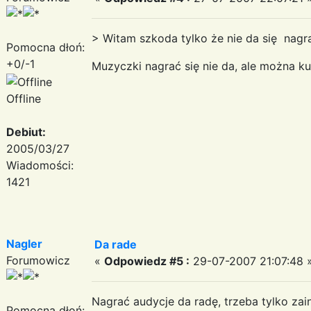
> Witam szkoda tylko że nie da się nagra
Pomocna dłoń:
+0/-1
Muzyczki nagrać się nie da, ale można k
Offline
Debiut:
2005/03/27
Wiadomości:
1421
Nagler
Da rade
Forumowicz
«
Odpowiedz #5 :
29-07-2007 21:07:48 
Nagrać audycje da radę, trzeba tylko za
Pomocna dłoń: