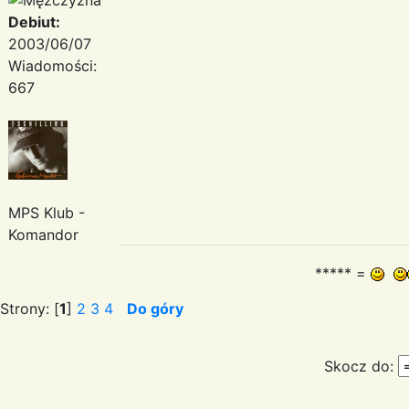
Debiut:
2003/06/07
Wiadomości:
667
MPS Klub -
Komandor
***** =
Strony: [
1
]
2
3
4
Do góry
Skocz do: