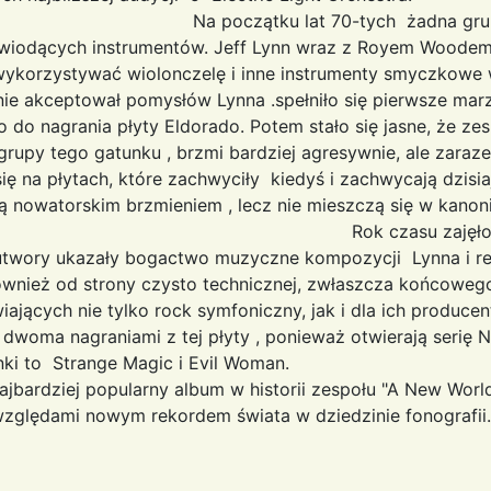
t 70-tych żadna grupa rock
iodących instrumentów. Jeff Lynn wraz z Royem Woodem
i wykorzystywać wiolonczelę i inne instrumenty smyczkowe 
 akceptował pomysłów Lynna .spełniło się pierwsze marze
ło do nagrania płyty Eldorado. Potem stało się jasne, że ze
e grupy tego gatunku , brzmi bardziej agresywnie, ale zaraz
ię na płytach, które zachwyciły kiedyś i zachwycają dzisi
kają nowatorskim brzmieniem , lecz nie mieszczą si
ajęło przygotowanie 
twory ukazały bogactwo muzyczne kompozycji Lynna i re
nież od strony czysto technicznej, zwłaszcza końcoweg
ających nie tylko rock symfoniczny, jak i dla ich produc
 dwoma nagraniami z tej płyty , ponieważ otwierają serię 
ki to Strange Magic i Evil Woman.
ajbardziej popularny album w historii zespołu "A New Worl
względami nowym rekordem świata w dziedzinie fonografii.