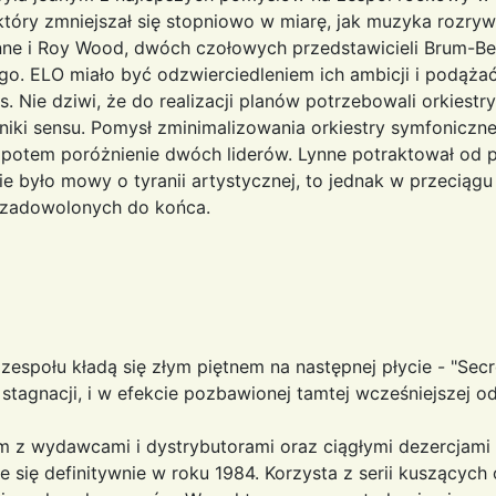
który zmniejszał się stopniowo w miarę, jak muzyka rozr
ne i Roy Wood, dwóch czołowych przedstawicieli Brum-Bea
go. ELO miało być odzwierciedleniem ich ambicji i podąża
Nie dziwi, że do realizacji planów potrzebowali orkiestry
ki sensu. Pomysł zminimalizowania orkiestry symfonicznej
 potem poróżnienie dwóch liderów. Lynne potraktował od p
e było mowy o tyranii artystycznej, to jednak w przeciągu w
 zadowolonych do końca.
espołu kładą się złym piętnem na następnej płycie - "Sec
stagnacji, i w efekcie pozbawionej tamtej wcześniejszej odk
em z wydawcami i dystrybutorami oraz ciągłymi dezercjami
 się definitywnie w roku 1984. Korzysta z serii kuszących 