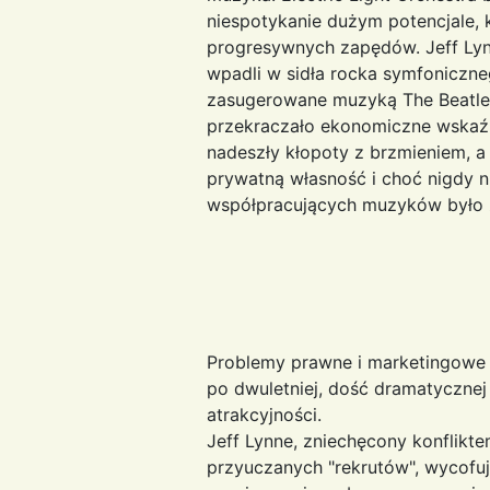
niespotykanie dużym potencjale, 
progresywnych zapędów. Jeff Lyn
wpadli w sidła rocka symfoniczne
zasugerowane muzyką The Beatles. 
przekraczało ekonomiczne wskaźni
nadeszły kłopoty z brzmieniem, a
prywatną własność i choć nigdy ni
współpracujących muzyków było
Problemy prawne i marketingowe z
po dwuletniej, dość dramatycznej 
atrakcyjności.
Jeff Lynne, zniechęcony konflikt
przyuczanych "rekrutów", wycofuje