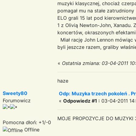
muzyki klasycznej, chociaż czerpa
pomagał mu na stałe zatrudniony 
ELO grali 15 lat pod kierownictwe
1 z Olivią Newton-John, Xanadu. 
koncertów, okraszonych efektami 
Miał rację John Lennon mówiąc w
byli jeszcze razem, graliby właśn
«
Ostatnia zmiana: 03-04-2011 10
haze
Sweety80
Odp: Muzyka trzech pokoleń . Pr
Forumowicz
«
Odpowiedz #1 :
03-04-2011 14:
MOJE PROPOZYCJE DO MUZYKI 3
Pomocna dłoń: +1/-0
Offline