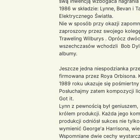
swą inwencją wzbogaca nagrania 
1986 w składzie: Lynne, Bevan i T
Elektrycznego Światła.
Nie w sposób przy okazji zapomni
zaproszony przez swojego kolegę 
Traweling Wilburys . Oprócz dwó
wszechczasów wchodzli Bob Dylan
albumy.
Jeszcze jedna niespodzianka prze
firmowana przez Roya Orbisona. Ki
1989 roku ukazuje się pośmiertny 
Posłuchajmy zatem kompozycji li
Got it.
Lynn z pewnością był geniuszem, a
królem produkcji. Każda jego kom
produkcji odniósł sukces nie tyl
wymienić George'a Harrisona, wiel
Wspomniane dwie cechy wystarczył