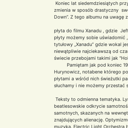
Koniec lat siedemdziesiątych prz
zmienia w sposób drastyczny swo
Down”. Z tego albumu na uwagę
Na uwagę zasługuje je
płyta do filmu Xanadu , gdzie Jef
płyty możemy sobie uświadomić , 
tytułowy „Xanadu” gdzie woka
niewątpliwie najciekawszą od cz
świecie przebojami 
Pamiętam jak pod koniec 1981 ro
Hurynowicz, notabene którego poz
płytami a wśród nich świeżutki p
słuchamy i nie możemy przesta
Teksty to odmienna tematyka. Lyn
beatlesowskie odkrycie samotnośc
samotnych, skazanych na wewnętrz
znajdujących alienację. Optymizmu
muzyka. Electric Light Orchestra