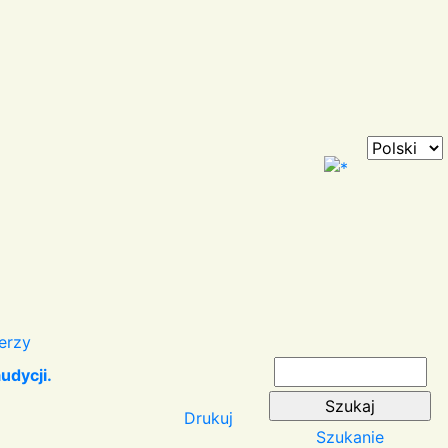
erzy
udycji.
Drukuj
Szukanie