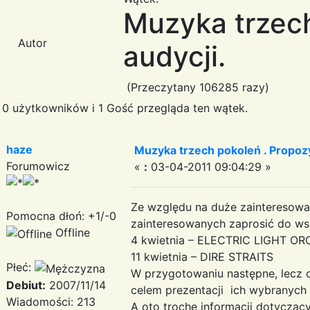
Muzyka trzech
Autor
audycji.
(Przeczytany 106285 razy)
0 użytkowników i 1 Gość przegląda ten wątek.
haze
Muzyka trzech pokoleń . Propozy
Forumowicz
«
:
03-04-2011 09:04:29 »
Ze względu na duże zainteresowa
Pomocna dłoń: +1/-0
zainteresowanych zaprosić do wsp
Offline
4 kwietnia – ELECTRIC LIGHT O
11 kwietnia – DIRE STRAITS
Płeć:
W przygotowaniu następne, lecz
Debiut:
2007/11/14
celem prezentacji ich wybranych
Wiadomości: 213
A oto trochę informacji dotyczący