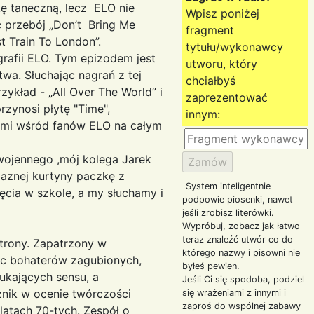
ę taneczną, lecz ELO nie
Wpisz poniżej
 przebój „Don’t Bring Me
fragment
raz „Last Train To London”.
tytułu/wykonawcy
. Tym epizodem jest
utworu, który
wa. Słuchając nagrań z tej
chciałbyś
ykład - „All Over The World” i
zaprezentować
nosi płytę "Time",
innym:
nymi wśród fanów ELO na całym
cket To The Moon".
ojennego ,mój kolega Jarek
laznej kurtyny paczkę z
System inteligentnie
ęcia w szkole, a my słuchamy i
podpowie piosenki, nawet
jeśli zrobisz literówki.
Wypróbuj, zobacz jak łatwo
teraz znaleźć utwór co do
trony. Zapatrzony w
którego nazwy i pisowni nie
jąc bohaterów zagubionych,
byłeś pewien.
ukających sensu, a
Jeśli Ci się spodoba, podziel
żnik w ocenie twórczości
się wrażeniami z innymi i
zaproś do wspólnej zabawy
latach 70-tych. Zespół o