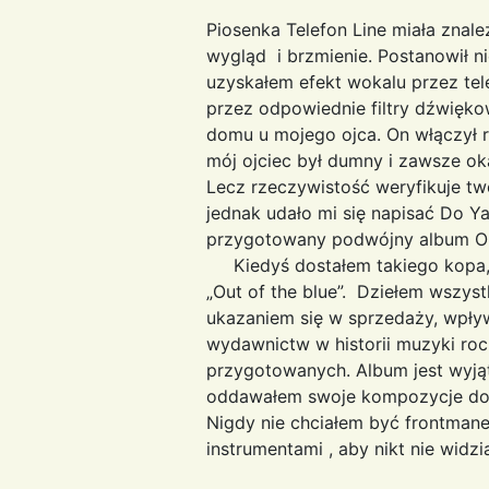
Piosenka Telefon Line miała znaleź
wygląd i brzmienie. Postanowił ni
uzyskałem efekt wokalu przez te
przez odpowiednie filtry dźwiękow
domu u mojego ojca. On włączył ra
mój ojciec był dumny i zawsze ok
Lecz rzeczywistość weryfikuje tw
jednak udało mi się napisać Do Ya
przygotowany podwójny album Out
Kiedyś dostałem takiego kopa, ż
„Out of the blue”. Dziełem wszys
ukazaniem się w sprzedaży, wpływ
wydawnictw w historii muzyki roc
przygotowanych. Album jest wyją
oddawałem swoje kompozycje do w
Nigdy nie chciałem być frontman
instrumentami , a