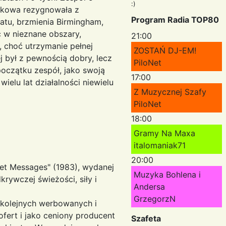
:)
ywkowa rezygnowała z
Program Radia TOP80
tu, brzmienia Birmingham,
ć w nieznane obszary,
21:00
, choć utrzymanie pełnej
ZOSTAŃ DJ-EM!
 był z pewnością dobry, lecz
PiloNet
oczątku zespół, jako swoją
17:00
ielu lat działalności niewielu
Z Muzycznej Szafy
PiloNet
18:00
Gramy Na Maxa
italomaniak71
20:00
ret Messages" (1983), wydanej
Muzyka Bohlena i
rywczej świeżości, siły i
Andersa
GrzegorzN
 kolejnych werbowanych i
ofert i jako ceniony producent
Szafeta