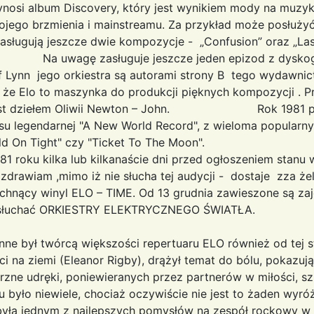
ynosi album Discovery, który jest wynikiem mody na muzyk
jego brzmienia i mainstreamu. Za przykład może posłużyć
 zasługują jeszcze dwie kompozycje - „Confusion” o
szcze jeden epizod z dyskografii ELO
f Lynn jego orkiestra są autorami strony B tego wydawnict
że Elo to maszynka do produkcji pięknych kompozycji . Prz
l jest dziełem Oliwii Newton – John. Rok 1981 przy
asu legendarnej "A New World Record", z wieloma popular
takimi jak "Hold On Tight" czy "Ti
ku kilka lub kilkanaście dni przed ogłoszeniem stanu w
drawiam ,mimo iż nie słucha tej audycji - dostaje zza że
achnący winyl ELO – TIME. Od 13 grudnia zawieszone są zaj
ć słuchać ORKIESTRY ELEKTRYCZNEGO ŚWIATŁA.
ne był twórcą większości repertuaru ELO również od tej s
i na ziemi (Eleanor Rigby), drążył temat do bólu, pokazu
ne udręki, poniewieranych przez partnerów w miłości, sz
 było niewiele, chociaż oczywiście nie jest to żaden wyró
 była jednym z najlepszych pomysłów na zespół rockowy w 