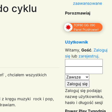
zaawansowane
do cyklu
Porozmawiaj
TOP80 GG: 890
Panel Pozdrowień
Użytkownik
Witamy,
Gość
.
Zaloguj
się
lub
zarejestruj
.
’ , chciałem wszystkich
Zaloguj się podając
nazwę użytkownika,
z kręgu muzyki rock i pop,
hasło i długość sesji
drawiam.
Power Play Tygodnia