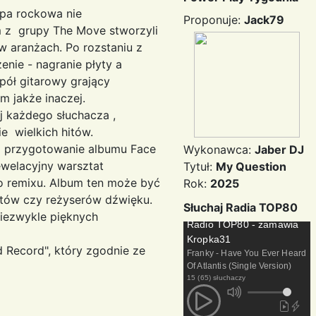
owa nie
Proponuje:
Jack79
 z grupy The Move stworzyli
w aranżach. Po rozstaniu z
nie - nagranie płyty a
spół gitarowy grający
em jakże inaczej.
aj każdego słuchacza ,
ę w kanonie wielkich hitów.
albumu Face
Wykonawca:
Jaber DJ
welacyjny warsztat
Tytuł:
My Question
o remixu. Album ten może być
Rok:
2025
entów czy reżyserów dźwięku.
Słuchaj Radia TOP80
Niezwykle pięknych
Radio TOP80 - zamawia
Kropka31
d Record", który zgodnie ze
Franky - Have You Ever Heard
Of Atlantis (Single Version)
15 (65) słuchaczy