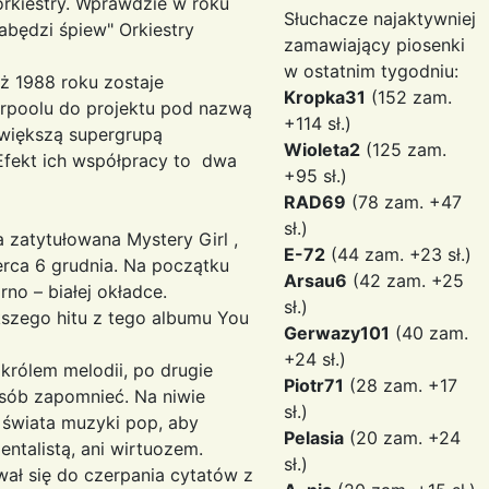
rkiestry. Wprawdzie w roku
Słuchacze najaktywniej
łabędzi śpiew" Orkiestry
zamawiający piosenki
w ostatnim tygodniu:
ż 1988 roku zostaje
Kropka31
(152 zam.
erpoolu do projektu pod nazwą
+114 sł.)
jwiększą supergrupą
Wioleta2
(125 zam.
Efekt ich współpracy to dwa
+95 sł.)
RAD69
(78 zam. +47
sł.)
 zatytułowana Mystery Girl ,
E-72
(44 zam. +23 sł.)
serca 6 grudnia. Na początku
Arsau6
(42 zam. +25
no – białej okładce.
sł.)
kszego hitu z tego albumu You
Gerwazy101
(40 zam.
+24 sł.)
 królem melodii, po drugie
Piotr71
(28 zam. +17
osób zapomnieć. Na niwie
sł.)
a świata muzyki pop, aby
Pelasia
(20 zam. +24
entalistą, ani wirtuozem.
sł.)
ał się do czerpania cytatów z