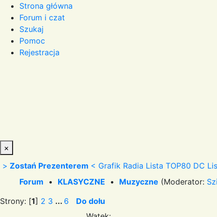
Strona główna
Forum i czat
Szukaj
Pomoc
Rejestracja
×
>
Zostań Prezenterem
<
Grafik Radia
Lista TOP80 DC
Li
Forum
•
KLASYCZNE
•
Muzyczne
(Moderator:
Sz
Strony: [
1
]
2
3
...
6
Do dołu
Wątek: