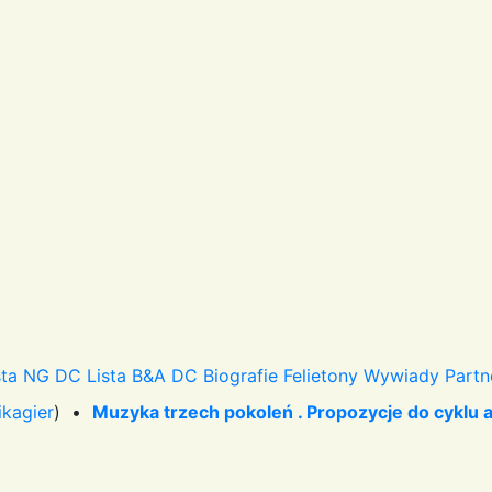
sta NG DC
Lista B&A DC
Biografie
Felietony
Wywiady
Partn
ikagier
) •
Muzyka trzech pokoleń . Propozycje do cyklu a