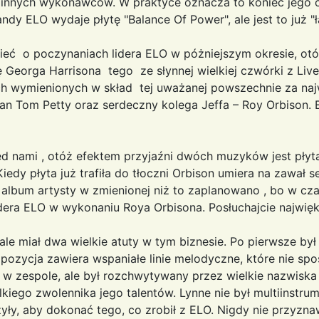
innych wykonawców. W praktyce oznacza to koniec jego o
andy ELO wydaje płytę "Balance Of Power", ale jest to już "
eć o poczynaniach lidera ELO w póżniejszym okresie, otó
Georga Harrisona tego ze słynnej wielkiej czwórki z Liv
ch wymienionych w skład tej uważanej powszechnie za na
 Tom Petty oraz serdeczny kolega Jeffa – Roy Orbison. 
d nami , otóż efektem przyjaźni dwóch muzyków jest płyta
edy płyta już trafiła do tłoczni Orbison umiera na zawał 
album artysty w zmienionej niż to zaplanowano , bo w czar
dera ELO w wykonaniu Roya Orbisona. Posłuchajcie najwię
le miał dwa wielkie atuty w tym biznesie. Po pierwsze był
pozycja zawiera wspaniałe linie melodyczne, które nie sp
ko w zespole, ale był rozchwytywany przez wielkie nazwisk
kiego zwolennika jego talentów. Lynne nie był multiinstrum
y, aby dokonać tego, co zrobił z ELO. Nigdy nie przyznaw