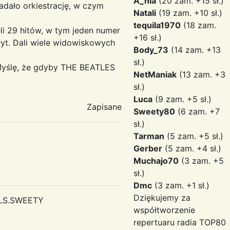
A_nia
(20 zam. +15 sł.)
iadało orkiestrację, w czym
Natali
(19 zam. +10 sł.)
tequila1970
(18 zam.
eli 29 hitów, w tym jeden numer
+16 sł.)
łyt. Dali wiele widowiskowych
Body_73
(14 zam. +13
sł.)
 Myślę, że gdyby THE BEATLES
NetManiak
(13 zam. +3
sł.)
Luca
(9 zam. +5 sł.)
Zapisane
Sweety80
(6 zam. +7
sł.)
Tarman
(5 zam. +5 sł.)
Gerber
(5 zam. +4 sł.)
Muchajo70
(3 zam. +5
sł.)
Dmc
(3 zam. +1 sł.)
Dziękujemy za
ELS.SWEETY
współtworzenie
repertuaru radia TOP80