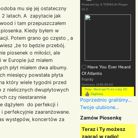
Powered by
© TOP80 AI Player
 podoba mu się jej ostateczny
v1.2
 2 latach. A zapytacie jak
ywood i tam przepuszczałem
a piosenka. Kiedy byłem w
acji. Potem grano go często , a
iesz ,że to będzie przebój.
e piosenek o miłości, ale
i w Europie już miałem
anych płyt miałem dwa albumy.
Have You Ever Heard
Of Atlantis
h miesięcy powstała płyta
Franky
na który wiele tygodni przed
Germany
1986-09-00
m z nielicznych dwupłytowych
Prop. Muchajo70 do Listy DC
Zagłosuj
ch czy niestarannie
Poprzednio graliśmy...
 dążyłem do perfekcji i
Twoje ulubione...
i perfekcyjnie zaaranżowane.
Zamów Piosenkę
zas występów, koncertów za
tnie ja śpiewam.
Teraz i Ty możesz
zagrać w radio!