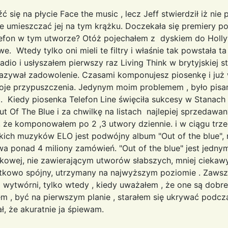
ć się na płycie Face the music , lecz Jeff stwierdził iż nie
e umieszczać jej na tym krążku. Doczekała się premiery po
lefon w tym utworze? Otóż pojechałem z dyskiem do Holl
e. Wtedy tylko oni mieli te filtry i właśnie tak powstała t
dio i usłyszałem pierwszy raz Living Think w brytyjskiej st
azywał zadowolenie. Czasami komponujesz piosenkę i już w
oje przypuszczenia. Jedynym moim problemem , było pisani
. Kiedy piosenka Telefon Line święciła sukcesy w Stanach 
 Of The Blue i za chwilkę na listach najlepiej sprzedaw
e komponowałem po 2 ,3 utwory dziennie. i w ciągu trzec
tkich muzyków ELO jest podwójny album "Out of the blue", 
a ponad 4 miliony zamówień. "Out of the blue" jest jedny
kowej, nie zawierającym utworów słabszych, mniej ciekawy
tkowo spójny, utrzymany na najwyższym poziomie . Zawsze
ytwórni, tylko wtedy , kiedy uważałem , że one są dobre 
em , być na pierwszym planie , starałem się ukrywać podc
by nikt nie widział, że akura