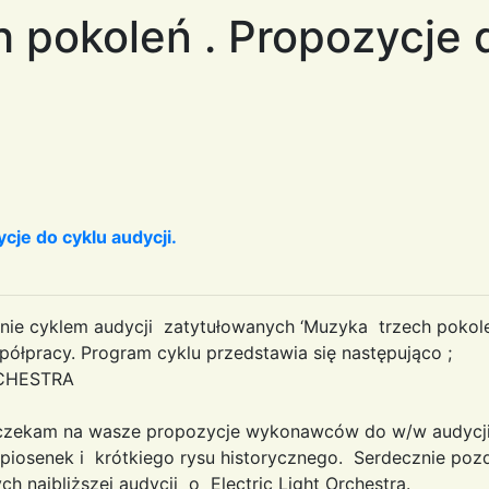
 pokoleń . Propozycje 
cje do cyklu audycji.
nie cyklem audycji zatytułowanych ‘Muzyka trzech pokoleń
ółpracy. Program cyklu przedstawia się następująco ;
RCHESTRA
 czekam na wasze propozycje wykonawców do w/w audycji 
 piosenek i krótkiego rysu historycznego. Serdecznie poz
ch najbliższej audycji o Electric Light Orchestra.