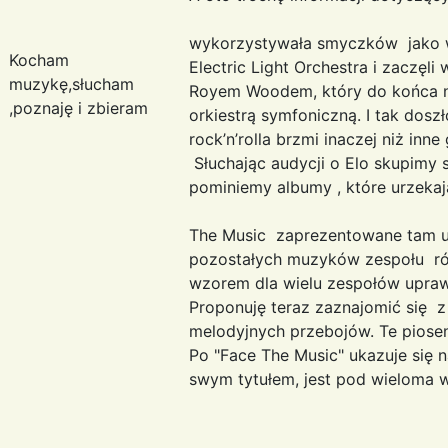
Na początku la
wykorzystywała smyczków jako w
Kocham
Electric Light Orchestra i zaczęl
muzykę,słucham
Royem Woodem, który do końca nie
,poznaję i zbieram
orkiestrą symfoniczną. I tak dosz
rock’n’rolla brzmi inaczej niż inn
Słuchając audycji o Elo skupimy s
pominiemy albumy , które urze
Rok czasu z
The Music zaprezentowane tam u
pozostałych muzyków zespołu rów
wzorem dla wielu zespołów uprawi
Proponuję teraz zaznajomić się z
melodyjnych przebojów. Te piosen
Po "Face The Music" ukazuje się n
swym tytułem, jest pod wieloma 