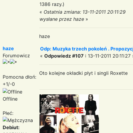
1386 razy.)
«
Ostatnia zmiana: 13-11-2011 20:11:29
wysłane przez haze
»
haze
haze
Odp: Muzyka trzech pokoleń . Propozycj
Forumowicz
«
Odpowiedz #107 :
13-11-2011 20:11:27 
Oto kolejne okładki płyt i singli Roxette
Pomocna dłoń:
+1/-0
Offline
Płeć:
Debiut: