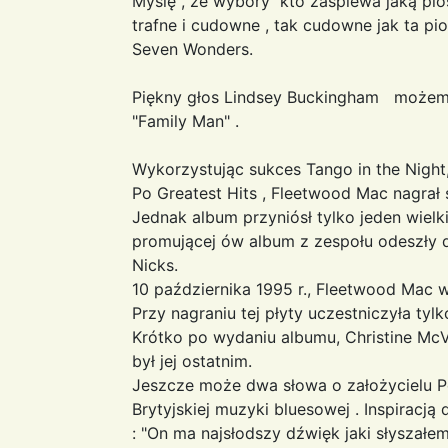
Myślę , że wybory kto zaśpiewa jaką pios
trafne i cudowne , tak cudowne jak ta pi
Seven Wonders.
Piękny głos Lindsey Buckingham możemy
"Family Man" .
Wykorzystując sukces Tango in the Night,
Po Greatest Hits , Fleetwood Mac nagrał 
Jednak album przyniósł tylko jeden wielk
promującej ów album z zespołu odeszły 
Nicks.
10 października 1995 r., Fleetwood Mac 
Przy nagraniu tej płyty uczestniczyła tyl
Krótko po wydaniu albumu, Christine Mc
był jej ostatnim.
Jeszcze może dwa słowa o założycielu Pe
Brytyjskiej muzyki bluesowej . Inspiracją
: "On ma najsłodszy dźwięk jaki słyszałe