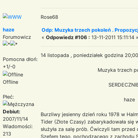
Rose68
haze
Odp: Muzyka trzech pokoleń . Propozycj
Forumowicz
«
Odpowiedz #106 :
13-11-2011 15:11:14 
14 listopada , poniedziałek godzina 20;0
Pomocna dłoń:
+1/-0
Muzyka trzech pokoleń
Offline
SERDECZNIE ZAP
Płeć:
haze
Debiut:
Burzliwy jesienny dzień roku 1978 w Hal
2007/11/14
Tider (Złote Czasy) zabarykadowała się w
Wiadomości:
służyła za salę prób. Ćwiczyli tam prze
213
Szefem tego, pochodzącego z zachodu Szw