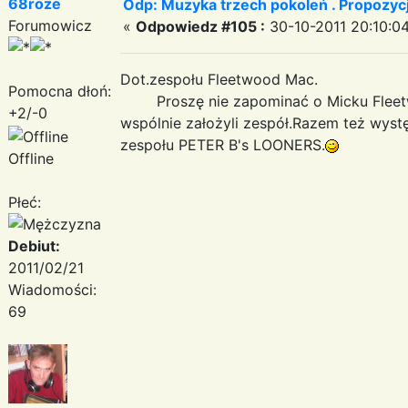
68roze
Odp: Muzyka trzech pokoleń . Propozycj
Forumowicz
«
Odpowiedz #105 :
30-10-2011 20:10:04
Dot.zespołu F
Pomocna dłoń:
Proszę nie zapominać o Micku Fleetw
+2/-0
wspólnie założyli zespół.Razem też wyst
zespołu PETER B's LOONERS.
Offline
Płeć:
Debiut:
2011/02/21
Wiadomości:
69