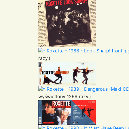
Roxette - 1988 - Look Sharp! front.jp
razy.)
Roxette - 1989 - Dangerous (Maxi CD)
wyświetlony 1299 razy.)
Roxette - 1990 - It Must Have Been Lo