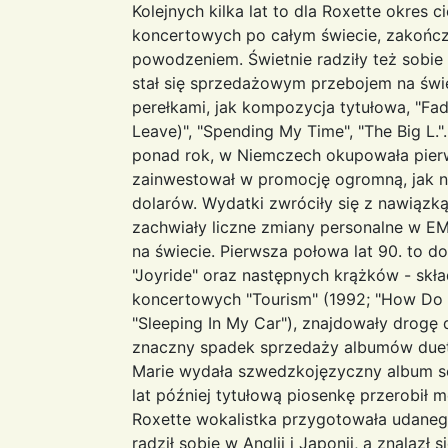
Kolejnych kilka lat to dla Roxette okres c
koncertowych po całym świecie, zakoń
powodzeniem. Świetnie radziły też sobie k
stał się sprzedażowym przebojem na świ
perełkami, jak kompozycja tytułowa, "Fa
Leave)", "Spending My Time", "The Big L."
ponad rok, w Niemczech okupowała pier
zainwestował w promocję ogromną, jak 
dolarów. Wydatki zwróciły się z nawiązką
zachwiały liczne zmiany personalne w EM
na świecie. Pierwsza połowa lat 90. to do
"Joyride" oraz następnych krążków - skła
koncertowych "Tourism" (1992; "How Do Y
"Sleeping In My Car"), znajdowały drogę 
znaczny spadek sprzedaży albumów duet
Marie wydała szwedzkojęzyczny album so
lat później tytułową piosenkę przerobił 
Roxette wokalistka przygotowała udanego 
radził sobie w Anglii i Japonii, a znalazł 