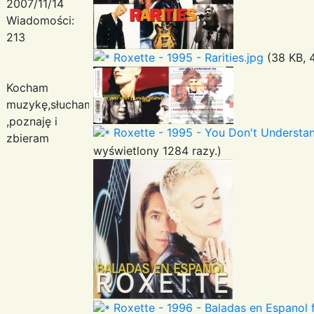
2007/11/14
Wiadomości:
213
Roxette - 1995 - Rarities.jpg
(38 KB, 
Kocham
muzykę,słucham
,poznaję i
Roxette - 1995 - You Don't Understa
zbieram
wyświetlony 1284 razy.)
Roxette - 1996 - Baladas en Espanol f