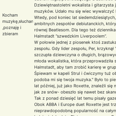
Dziewiętnastoletni wokalista i gitarzyst
muzyków. Udało mu się wiec wywalczyć k
Kocham
Wtedy, pod koniec lat siedemdziesiątych,
muzykę,słucham
ambitnych zespołów debiutanckich, któr
,poznaję i
równej Beatlesom. Dla tego też dziennik
zbieram
Halmstadt ”szwedzkim Liverpoolem”.
W połowie jednej z piosenek ktoś zastuka
zespołu. Gdy lider zespołu, Per, krzyknął 
szczupła dziewczyna o długich, brązowyc
młoda wokalistka, która przeprowadziła 
Halmstadt, aby tam zrobić karierę w grup
Śpiewam w kapeli Strul i ćwiczymy tuż ob
podoba mi się twoja muzyka." Było to pie
lat później, już jako Roxette, znaleźli si
jak ze snów- obeszło się nawet bez skanda
Tak z ponad dziesięć lat temu pisały gaze
Obok ABBA i Europe duet Roxette jest tr
nieprawdopodobną popularność na całym 