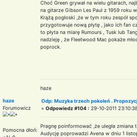
Choć Green grywał na wielu gitarach, naj
na gitarze Gibson Les Paul z 1959 roku wy
Krążą pogłoski ,że w tym roku zespół spo
przygotowuje nową płytę , jako ich fan c
to płyta na miarę Rumours , Tusk lub Tan
nadzieję , że Fleetwood Mac pokaże młodz
poprock.
haze
haze
Odp: Muzyka trzech pokoleń . Propozycj
Forumowicz
«
Odpowiedz #104 :
29-10-2011 23:10:3
Pragnę poinformować ,że uległa zmiana t
Pomocna dłoń:
Audycję poprowadzi Avena w dniu 1 listo