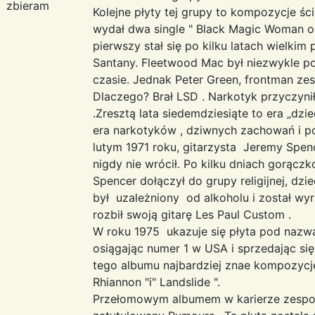
zbieram
Kolejne płyty tej grupy to kompozycje śc
wydał dwa single " Black Magic Woman or
pierwszy stał się po kilku latach wielkim
Santany. Fleetwood Mac był niezwykle 
czasie. Jednak Peter Green, frontman zes
Dlaczego? Brał LSD . Narkotyk przyczynił
.Zresztą lata siedemdziesiąte to era „dzi
era narkotyków , dziwnych zachowań i p
lutym 1971 roku, gitarzysta Jeremy Spenc
nigdy nie wrócił. Po kilku dniach gorącz
Spencer dołączył do grupy religijnej, dzi
był uzależniony od alkoholu i został wy
rozbił swoją gitarę Les Paul Custom .
W roku 1975 ukazuje się płyta pod nazw
osiągając numer 1 w USA i sprzedając s
tego albumu najbardziej znae kompozycje
Rhiannon "i" Landslide ".
Przełomowym albumem w karierze zespoł