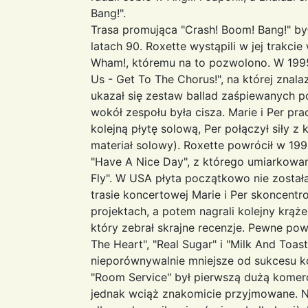
Bang!".
Trasa promująca "Crash! Boom! Bang!" by
latach 90. Roxette wystąpili w jej trakc
Wham!, któremu na to pozwolono. W 1995 
Us - Get To The Chorus!", na której znala
ukazał się zestaw ballad zaśpiewanych po
wokół zespołu była cisza. Marie i Per pr
kolejną płytę solową, Per połączył siły z
materiał solowy). Roxette powrócił w 1
"Have A Nice Day", z którego umiarkowan
Fly". W USA płyta początkowo nie został
trasie koncertowej Marie i Per skoncentr
projektach, a potem nagrali kolejny krąż
który zebrał skrajne recenzje. Pewne po
The Heart", "Real Sugar" i "Milk And Toas
nieporównywalnie mniejsze od sukcesu k
"Room Service" był pierwszą dużą komer
jednak wciąż znakomicie przyjmowane. Ni