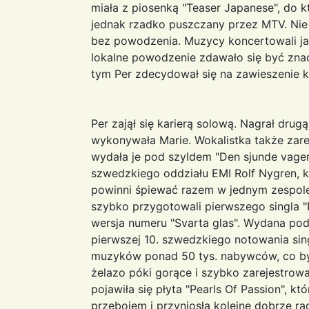
miała z piosenką "Teaser Japanese", do k
jednak rzadko puszczany przez MTV. Nie z
bez powodzenia. Muzycy koncertowali jak
lokalne powodzenie zdawało się być znac
tym Per zdecydował się na zawieszenie ka
Per zajął się karierą solową. Nagrał drugą
wykonywała Marie. Wokalistka także zare
wydała je pod szyldem "Den sjunde vagen
szwedzkiego oddziału EMI Rolf Nygren, k
powinni śpiewać razem w jednym zespole.
szybko przygotowali pierwszego singla "
wersja numeru "Svarta glas". Wydana pod
pierwszej 10. szwedzkiego notowania sing
muzyków ponad 50 tys. nabywców, co był
żelazo póki gorące i szybko zarejestrowa
pojawiła się płyta "Pearls Of Passion", kt
przebojem i przyniosła kolejne dobrze ra