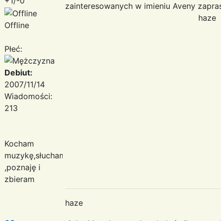
+1/-0
zainteresowanych w imieniu Aveny zapra
haze
Offline
Płeć:
Debiut:
2007/11/14
Wiadomości:
213
Kocham
muzykę,słucham
,poznaję i
zbieram
haze