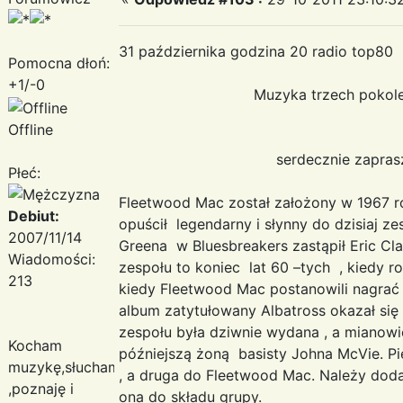
31 października godzina 20 radio top80
Pomocna dłoń:
+1/-0
Muzyka trzech pokoleń - F
Offline
serdecznie zapraszam
Płeć:
Fleetwood Mac został założony w 1967 r
Debiut:
opuścił legendarny i słynny do dzisiaj z
2007/11/14
Greena w Bluesbreakers zastąpił Eric Cla
Wiadomości:
zespołu to koniec lat 60 –tych , kiedy r
213
kiedy Fleetwood Mac postanowili nagrać 
album zatytułowany Albatross okazał się 
zespołu była dziwnie wydana , a mianowici
Kocham
późniejszą żoną basisty Johna McVie. Pie
muzykę,słucham
, a druga do Fleetwood Mac. Należy dodać
,poznaję i
ona do składu grupy.