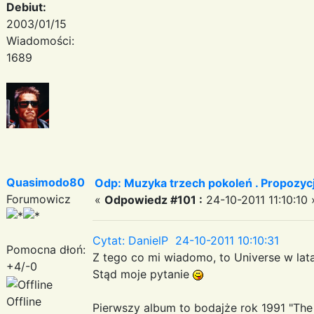
Debiut:
2003/01/15
Wiadomości:
1689
Quasimodo80
Odp: Muzyka trzech pokoleń . Propozycj
Forumowicz
«
Odpowiedz #101 :
24-10-2011 11:10:10 
Cytat: DanielP 24-10-2011 10:10:31
Pomocna dłoń:
Z tego co mi wiadomo, to Universe w lat
+4/-0
Stąd moje pytanie
Offline
Pierwszy album to bodajże rok 1991 "The B