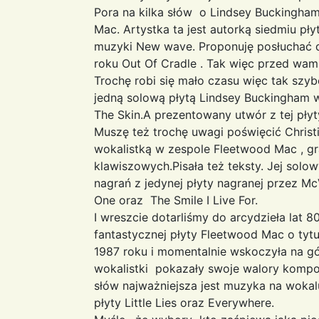
Pora na kilka słów o Lindsey Buckingham
Mac. Artystka ta jest autorką siedmiu pły
muzyki New wave. Proponuję posłuchać 
roku Out Of Cradle . Tak więc przed wam
Trochę robi się mało czasu więc tak szy
jedną solową płytą Lindsey Buckingham
The Skin.A prezentowany utwór z tej pły
Muszę też trochę uwagi poświęcić Christi
wokalistką w zespole Fleetwood Mac , gr
klawiszowych.Pisała też teksty. Jej solo
nagrań z jedynej płyty nagranej przez Mc
One oraz The Smile I Live For.
I wreszcie dotarliśmy do arcydzieła lat 8
fantastycznej płyty Fleetwood Mac o tytu
1987 roku i momentalnie wskoczyła na gó
wokalistki pokazały swoje walory kompo
słów najważniejsza jest muzyka na wokalu
płyty Little Lies oraz Everywhere.