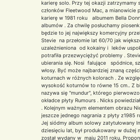
karierę solo. Przy tej okazji zatrzymamy
członków Fleetwood Mac, a mianowicie p
karierę w 1981 roku albumem Bella Donna
albumów . Za chwilę posłuchamy piosenki 
będzie to jej największy komercyjny przeb
Stevie na przełomie lat 60/70 jak więk
uzależnieniona od kokainy i leków uspoka
potrafiła przezwyciężyć problemy . Stevi
ubierania się. Nosi falujące spódnice, sz
włosy. Być może najbardziej znaną częś
koturnach w różnych kolorach . Ze wzglę
wysokość koturnów to równe 15 cm.. Z bie
nazywa się "mundur", którego pierwowzor
okładce płyty Rumours . Nicks powiedzia
. Kolejnym ważnym elementem obrazu Nicks
jeszcze jednego nagrania z płyty z1985 ro
Jej siódmy album solowy zatytułowany In
dziesięciu lat, był produkowany w dużej
został wydany w maju 2011 roku. Propon