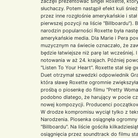
zaczęli prezentować singel Roxette, któr
słuchaczy. Potem nastąpił efekt kuli śni
przez inne rozgłośnie amerykańskie i sta
pierwszej pozycji na liście "Billboardu"). 
narodzin popularności Roxette była nast
amerykańskie media. Dla Marie i Pera p
muzycznym na świecie oznaczało, że zaw
będzie łatwiejsze niż parę lat wcześniej.
notowania w aż 24. krajach. Później pow
"Listen To Your Heart". Roxette stał się g
Duet otrzymał szwedzki odpowiednik Gra
która sławę Roxette ogromnie zwiększyła
prośbą o piosenkę do filmu "Pretty Woma
podobno dlatego, że harujący w pocie czo
nowej kompozycji. Producenci początkowo
W drodze kompromisu wyciął tylko z teks
Narodzenia. Piosenka osiągnęła ogromny 
"Billboardu". Na liście gościła kilkadziesi
osiągnięcia przez soundtrack do filmu st