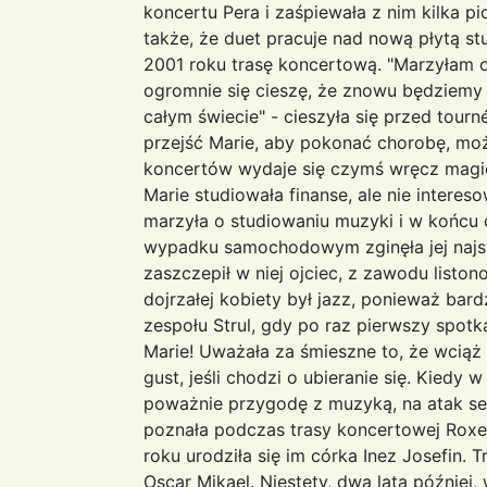
koncertu Pera i zaśpiewała z nim kilka p
także, że duet pracuje nad nową płytą s
2001 roku trasę koncertową. "Marzyłam 
ogromnie się cieszę, że znowu będziemy 
całym świecie" - cieszyła się przed tourn
przejść Marie, aby pokonać chorobę, mo
koncertów wydaje się czymś wręcz magic
Marie studiowała finanse, ale nie interes
marzyła o studiowaniu muzyki i w końcu d
wypadku samochodowym zginęła jej najst
zaszczepił w niej ojciec, z zawodu listo
dojrzałej kobiety był jazz, ponieważ bard
zespołu Strul, gdy po raz pierwszy spotk
Marie! Uważała za śmieszne to, że wciąż
gust, jeśli chodzi o ubieranie się. Kiedy
poważnie przygodę z muzyką, na atak serc
poznała podczas trasy koncertowej Roxet
roku urodziła się im córka Inez Josefin. T
Oscar Mikael. Niestety, dwa lata później,