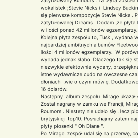
zatytułowany Rumours . Ta płyta został
wokalistek ;Stevie Nicks i Lindsey Bucki
się pierwsze kompozycje Stevie Nicks . 
zatytułowanej Dreams . Dodam ,że płyta 
w ilości ponad 42 milionów egzemplarzy.
Kolejna płyta zespołu to, Tusk , wydana 
najbardziej ambitnych albumów Fleetwoo
ilości 4 milionów egzemplarzy. W poró
wypada jednak słabo. Dlaczego tak się s
niezwykle efektownie wydany, przepiękna 
istne wydawnicze cudo na ówczesne czasy
dłoniach ,wie o czym mówię. Dodatkowo,
16 dolarów.
Następny album zespołu Mirage ukazał si
Został nagrany w zamku we Francji, Mira
Roumors . Niestety nie udało się , lecz 
brytyjskiej top10. Posłuchajmy zatem naj
płyty piosenki " Oh Diane ".
Po Mirage, zespół udał się na przerwę, 