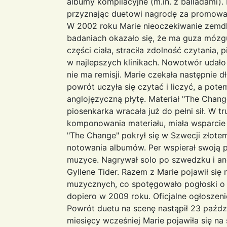
albumy kompilacyjne (m.in. z balladami).
przyznając duetowi nagrodę za promowani
W 2002 roku Marie nieoczekiwanie zemdl
badaniach okazało się, że ma guza mózgu
części ciała, straciła zdolność czytania, 
w najlepszych klinikach. Nowotwór udało 
nie ma remisji. Marie czekała następnie d
powrót uczyła się czytać i liczyć, a pote
anglojęzyczną płytę. Materiał "The Chang
piosenkarka wracała już do pełni sił. W t
komponowania materiału, miała wsparcie
"The Change" pokrył się w Szwecji złotem
notowania albumów. Per wspierał swoją pr
muzyce. Nagrywał solo po szwedzku i an
Gyllene Tider. Razem z Marie pojawił się
muzycznych, co spotęgowało pogłoski o r
dopiero w 2009 roku. Oficjalne ogłoszeni
Powrót duetu na scenę nastąpił 23 paździe
miesięcy wcześniej Marie pojawiła się n