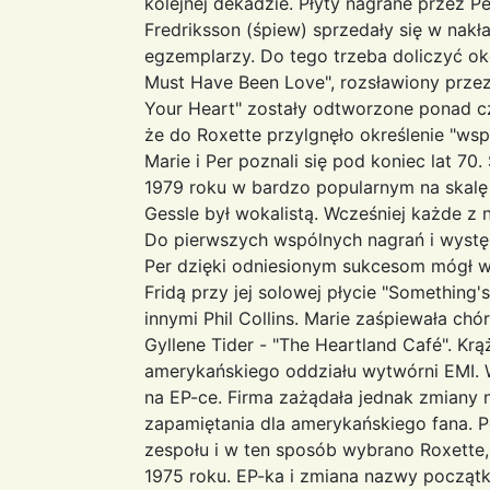
kolejnej dekadzie. Płyty nagrane przez Pe
Fredriksson (śpiew) sprzedały się w nak
egzemplarzy. Do tego trzeba doliczyć oko
Must Have Been Love", rozsławiony przez 
Your Heart" zostały odtworzone ponad cz
że do Roxette przylgnęło określenie "ws
Marie i Per poznali się pod koniec lat 7
1979 roku w bardzo popularnym na skalę 
Gessle był wokalistą. Wcześniej każde z 
Do pierwszych wspólnych nagrań i wystę
Per dzięki odniesionym sukcesom mógł 
Fridą przy jej solowej płycie "Something'
innymi Phil Collins. Marie zaśpiewała chór
Gyllene Tider - "The Heartland Café". Kr
amerykańskiego oddziału wytwórni EMI. 
na EP-ce. Firma zażądała jednak zmiany n
zapamiętania dla amerykańskiego fana. 
zespołu i w ten sposób wybrano Roxette,
1975 roku. EP-ka i zmiana nazwy początk