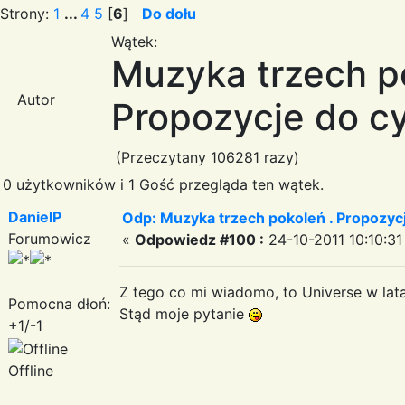
Strony:
1
...
4
5
[
6
]
Do dołu
Wątek:
Muzyka trzech p
Autor
Propozycje do cy
(Przeczytany 106281 razy)
0 użytkowników i 1 Gość przegląda ten wątek.
DanielP
Odp: Muzyka trzech pokoleń . Propozycj
Forumowicz
«
Odpowiedz #100 :
24-10-2011 10:10:31
Z tego co mi wiadomo, to Universe w lat
Pomocna dłoń:
Stąd moje pytanie
+1/-1
Offline