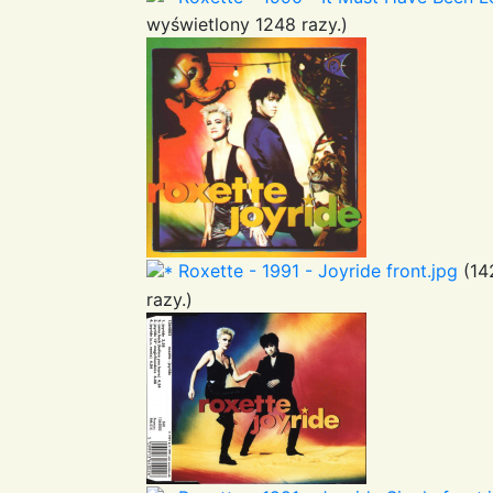
wyświetlony 1248 razy.)
Roxette - 1991 - Joyride front.jpg
(14
razy.)