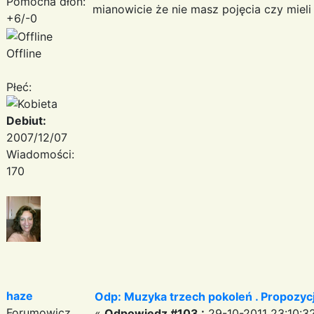
Pomocna dłoń:
mianowicie że nie masz pojęcia czy mieli 
+6/-0
Offline
Płeć:
Debiut:
2007/12/07
Wiadomości:
170
haze
Odp: Muzyka trzech pokoleń . Propozycj
Forumowicz
«
Odpowiedz #103 :
29-10-2011 23:10:3