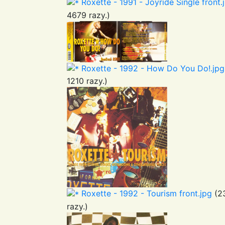
Roxette - 1991 - Joyride Single front.
4679 razy.)
Roxette - 1992 - How Do You Do!.jpg
1210 razy.)
Roxette - 1992 - Tourism front.jpg
(23
razy.)