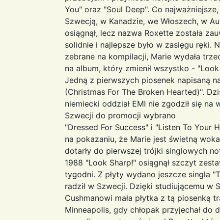
You" oraz "Soul Deep". Co najważniejsze
Szwecją, w Kanadzie, we Włoszech, w Aust
osiągnął, lecz nazwa Roxette została za
solidnie i najlepsze było w zasięgu ręki.
zebrane na kompilacji, Marie wydała trze
na album, który zmienił wszystko - "Look 
Jedną z pierwszych piosenek napisaną na
(Christmas For The Broken Hearted)". Dz
niemiecki oddział EMI nie zgodził się na 
Szwecji do promocji wybrano
"Dressed For Success" i "Listen To Your H
na pokazaniu, że Marie jest świetną woka
dotarły do pierwszej trójki singlowych 
1988 "Look Sharp!" osiągnął szczyt zesta
tygodni. Z płyty wydano jeszcze singla "T
radził w Szwecji. Dzięki studiującemu w
Cushmanowi mała płytka z tą piosenką tr
Minneapolis, gdy chłopak przyjechał do 