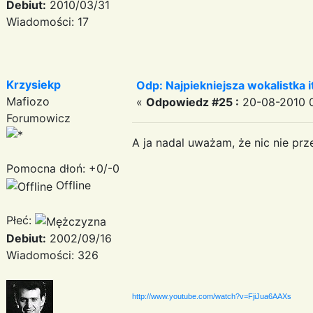
Debiut:
2010/03/31
Wiadomości: 17
Krzysiekp
Odp: Najpiekniejsza wokalistka i
Mafiozo
«
Odpowiedz #25 :
20-08-2010 0
Forumowicz
A ja nadal uważam, że nic nie prze
Pomocna dłoń: +0/-0
Offline
Płeć:
Debiut:
2002/09/16
Wiadomości: 326
http://www.youtube.com/watch?v=FjiJua6AAXs