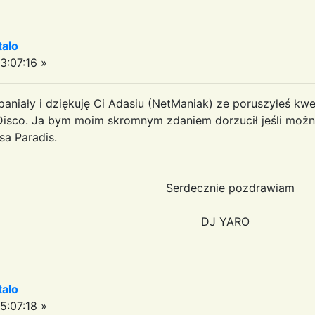
talo
3:07:16 »
niały i dziękuję Ci Adasiu (NetManiak) ze poruszyłeś kwes
Disco. Ja bym moim skromnym zdaniem dorzucił jeśli możn
sa Paradis.
ie pozdrawiam
 YARO
talo
5:07:18 »