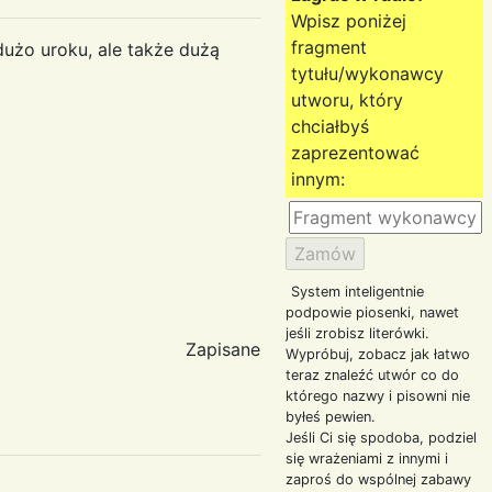
Wpisz poniżej
fragment
dużo uroku, ale także dużą
tytułu/wykonawcy
utworu, który
chciałbyś
zaprezentować
innym:
System inteligentnie
podpowie piosenki, nawet
jeśli zrobisz literówki.
Zapisane
Wypróbuj, zobacz jak łatwo
teraz znaleźć utwór co do
którego nazwy i pisowni nie
byłeś pewien.
Jeśli Ci się spodoba, podziel
się wrażeniami z innymi i
zaproś do wspólnej zabawy