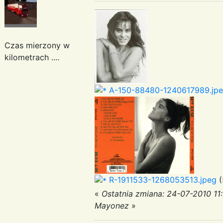
Czas mierzony w
kilometrach ....
A-150-88480-1240617989.jp
R-1911533-1268053513.jpeg
(
«
Ostatnia zmiana: 24-07-2010 11
Mayonez
»