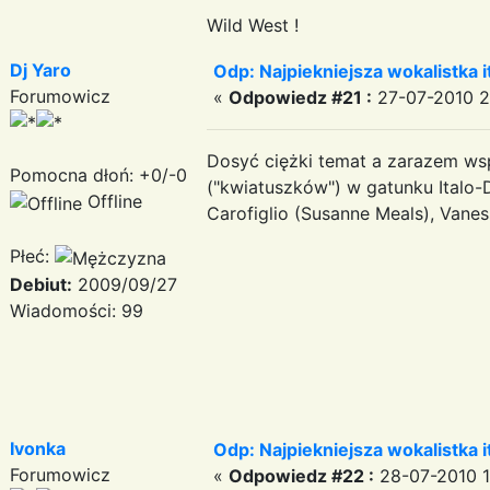
Wild West !
Dj Yaro
Odp: Najpiekniejsza wokalistka i
Forumowicz
«
Odpowiedz #21 :
27-07-2010 2
Dosyć ciężki temat a zarazem wspa
Pomocna dłoń: +0/-0
("kwiatuszków") w gatunku Italo-
Offline
Carofiglio (Susanne Meals), Vanes
Płeć:
Debiut:
2009/09/27
Serdeczn
Wiadomości: 99
DJ
Ivonka
Odp: Najpiekniejsza wokalistka i
Forumowicz
«
Odpowiedz #22 :
28-07-2010 1