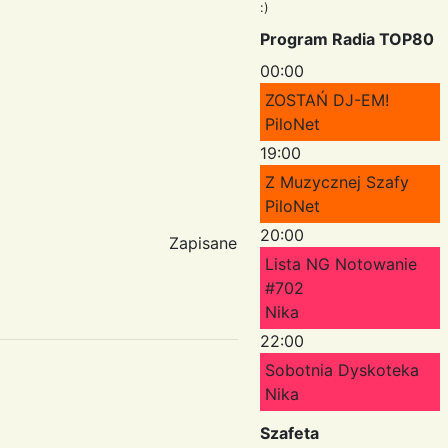
:)
Program Radia TOP80
00:00
ZOSTAŃ DJ-EM!
PiloNet
19:00
Z Muzycznej Szafy
PiloNet
20:00
Zapisane
Lista NG Notowanie
#702
Nika
22:00
Sobotnia Dyskoteka
Nika
Szafeta