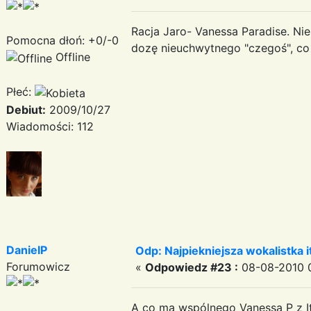
Racja Jaro- Vanessa Paradise. Nie
Pomocna dłoń: +0/-0
dozę nieuchwytnego "czegoś", co 
Offline
Płeć:
Debiut:
2009/10/27
Wiadomości: 112
DanielP
Odp: Najpiekniejsza wokalistka i
Forumowicz
«
Odpowiedz #23 :
08-08-2010 0
A co ma wspólnego Vanessa P z I