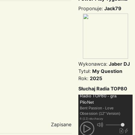
Proponuje:
Jack79
Wykonawca:
Jaber DJ
Tytuł:
My Question
Rok:
2025
Słuchaj Radia TOP80
Radio TOP80 - gra
PiloNet
Bent Passion - Love
Obsession (12'' Version)
6 (12) słuchaczy
Zapisane