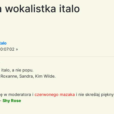
 wokalistka italo
talo
0:07:02 »
7
talo, a nie popu.
a, Roxanne, Sandra, Kim Wilde.
ię w moderatora i
czerwonego mazaka
i nie skreślaj piękn
 -
Shy Rose