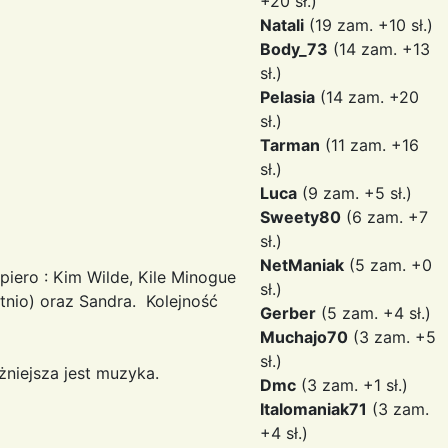
+20 sł.)
Natali
(19 zam. +10 sł.)
Body_73
(14 zam. +13
sł.)
Pelasia
(14 zam. +20
sł.)
Tarman
(11 zam. +16
sł.)
Luca
(9 zam. +5 sł.)
Sweety80
(6 zam. +7
sł.)
NetManiak
(5 zam. +0
iero : Kim Wilde, Kile Minogue
sł.)
tnio) oraz Sandra. Kolejność
Gerber
(5 zam. +4 sł.)
Muchajo70
(3 zam. +5
sł.)
żniejsza jest muzyka.
Dmc
(3 zam. +1 sł.)
Italomaniak71
(3 zam.
+4 sł.)