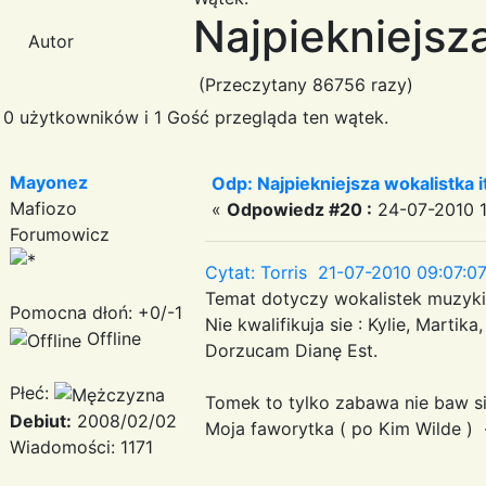
Najpiekniejsza
Autor
(Przeczytany 86756 razy)
0 użytkowników i 1 Gość przegląda ten wątek.
Mayonez
Odp: Najpiekniejsza wokalistka i
Mafiozo
«
Odpowiedz #20 :
24-07-2010 1
Forumowicz
Cytat: Torris 21-07-2010 09:07:0
Temat dotyczy wokalistek muzyki i
Pomocna dłoń: +0/-1
Nie kwalifikuja sie : Kylie, Martik
Offline
Dorzucam Dianę Est.
Płeć:
Tomek to tylko zabawa nie baw s
Debiut:
2008/02/02
Moja faworytka ( po Kim Wilde )
Wiadomości: 1171