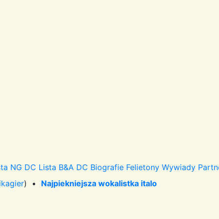
sta NG DC
Lista B&A DC
Biografie
Felietony
Wywiady
Partn
ikagier
) •
Najpiekniejsza wokalistka italo