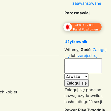
zaawansowane
Porozmawiaj
TOP80 GG: 890
Panel Pozdrowień
Użytkownik
Witamy,
Gość
.
Zaloguj
się
lub
zarejestruj
.
Zaloguj się podając
ych kobiet .
nazwę użytkownika,
hasło i długość sesji
Power Play Tygodnia