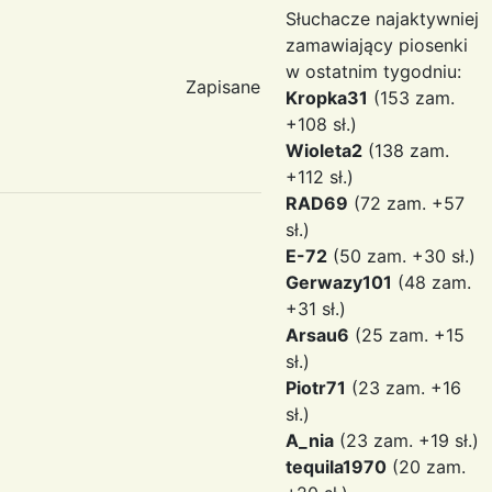
Słuchacze najaktywniej
zamawiający piosenki
w ostatnim tygodniu:
Zapisane
Kropka31
(153 zam.
+108 sł.)
Wioleta2
(138 zam.
+112 sł.)
RAD69
(72 zam. +57
sł.)
E-72
(50 zam. +30 sł.)
Gerwazy101
(48 zam.
+31 sł.)
Arsau6
(25 zam. +15
sł.)
Piotr71
(23 zam. +16
sł.)
A_nia
(23 zam. +19 sł.)
tequila1970
(20 zam.