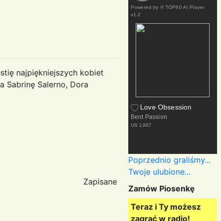
Powered by
© TOP80 AI Player
v1.2
tię najpiękniejszych kobiet
a Sabrinę Salerno, Dora
Love Obsession
Bent Passion
US
1987
Poprzednio graliśmy...
Twoje ulubione...
Zapisane
Zamów Piosenkę
Teraz i Ty możesz
zagrać w radio!