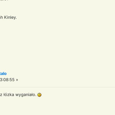
h Kinley.
talo
3:08:55 »
e z łózka wyganiało.