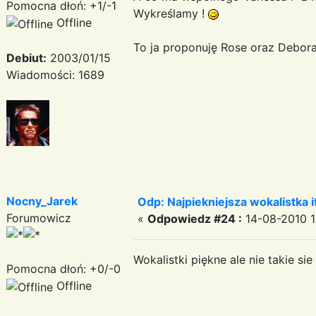
Pomocna dłoń: +1/-1
Wykreślamy !
Offline
To ja proponuję Rose oraz Debora
Debiut:
2003/01/15
Wiadomości: 1689
Nocny_Jarek
Odp: Najpiekniejsza wokalistka i
Forumowicz
«
Odpowiedz #24 :
14-08-2010 1
Wokalistki piękne ale nie takie si
Pomocna dłoń: +0/-0
Offline