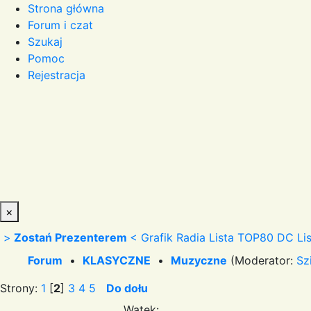
Strona główna
Forum i czat
Szukaj
Pomoc
Rejestracja
×
>
Zostań Prezenterem
<
Grafik Radia
Lista TOP80 DC
Li
Forum
•
KLASYCZNE
•
Muzyczne
(Moderator:
Sz
Strony:
1
[
2
]
3
4
5
Do dołu
Wątek: