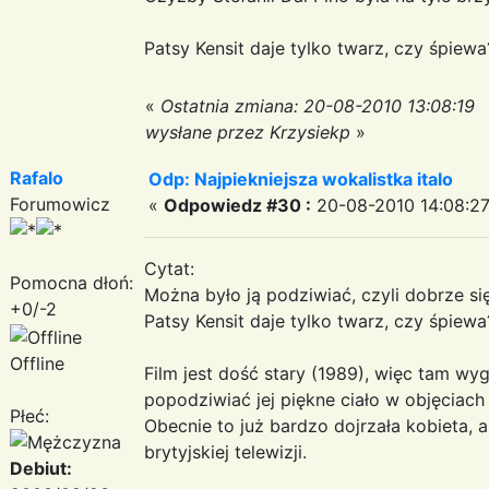
Patsy Kensit daje tylko twarz, czy śpiewa
«
Ostatnia zmiana: 20-08-2010 13:08:19
wysłane przez Krzysiekp
»
Rafalo
Odp: Najpiekniejsza wokalistka italo
Forumowicz
«
Odpowiedz #30 :
20-08-2010 14:08:27
Cytat:
Pomocna dłoń:
Można było ją podziwiać, czyli dobrze s
+0/-2
Patsy Kensit daje tylko twarz, czy śpiewa
Offline
Film jest dość stary (1989), więc tam wy
popodziwiać jej piękne ciało w objęciach
Płeć:
Obecnie to już bardzo dojrzała kobieta, 
brytyjskiej telewizji.
Debiut: