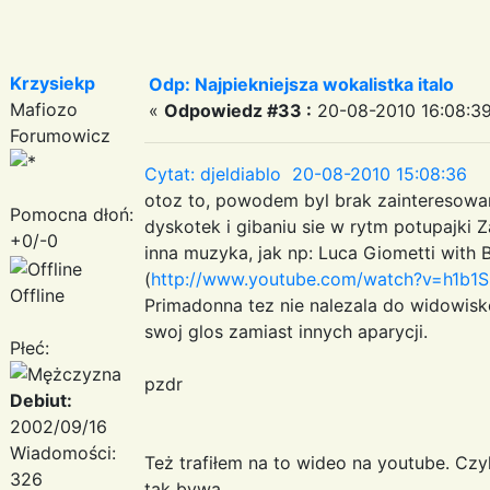
Krzysiekp
Odp: Najpiekniejsza wokalistka italo
Mafiozo
«
Odpowiedz #33 :
20-08-2010 16:08:39
Forumowicz
Cytat: djeldiablo 20-08-2010 15:08:36
otoz to, powodem byl brak zainteresowan
Pomocna dłoń:
dyskotek i gibaniu sie w rytm potupajki Z
+0/-0
inna muzyka, jak np: Luca Giometti with 
(
http://www.youtube.com/watch?v=h1b
Offline
Primadonna tez nie nalezala do widowi
swoj glos zamiast innych aparycji.
Płeć:
pzdr
Debiut:
2002/09/16
Wiadomości:
Też trafiłem na to wideo na youtube. Czyl
326
tak bywa.