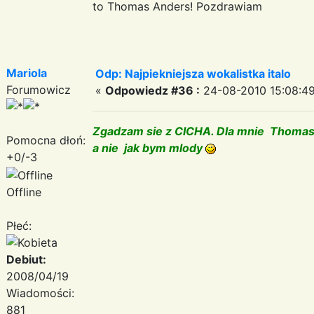
to Thomas Anders! Pozdrawiam
Mariola
Odp: Najpiekniejsza wokalistka italo
Forumowicz
«
Odpowiedz #36 :
24-08-2010 15:08:49
Zgadzam sie z CICHA. Dla mnie Thomas A
Pomocna dłoń:
a nie jak bym mlody
+0/-3
Offline
Płeć:
Debiut:
2008/04/19
Wiadomości:
881