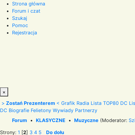
Strona główna
Forum i czat
Szukaj
Pomoc
Rejestracja
×
>
Zostań Prezenterem
<
Grafik Radia
Lista TOP80 DC
Li
DC
Biografie
Felietony
Wywiady
Partnerzy
Forum
•
KLASYCZNE
•
Muzyczne
(Moderator:
Sz
Strony:
1
[
2
]
3
4
5
Do dołu