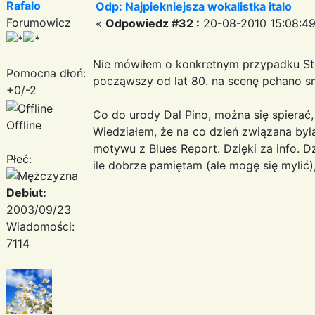
Rafalo
Odp: Najpiekniejsza wokalistka italo
Forumowicz
«
Odpowiedz #32 :
20-08-2010 15:08:49
Nie mówiłem o konkretnym przypadku Stef
Pomocna dłoń:
począwszy od lat 80. na scenę pchano sm
+0/-2
Co do urody Dal Pino, można się spierać,
Offline
Wiedziałem, że na co dzień związana była
motywu z Blues Report. Dzięki za info. Dz
Płeć:
ile dobrze pamiętam (ale mogę się mylić),
Debiut:
2003/09/23
Wiadomości:
7114