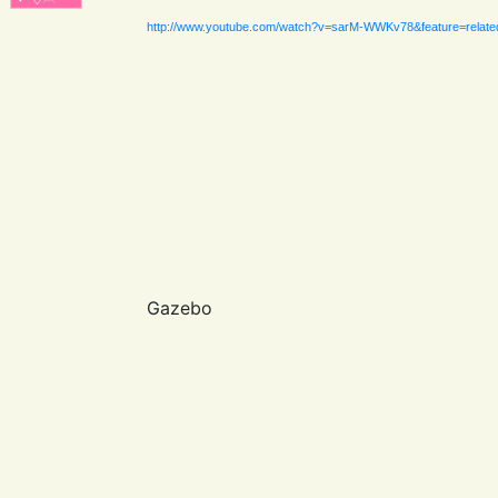
http://www.youtube.com/watch?v=sarM-WWKv78&feature=relate
Gazebo