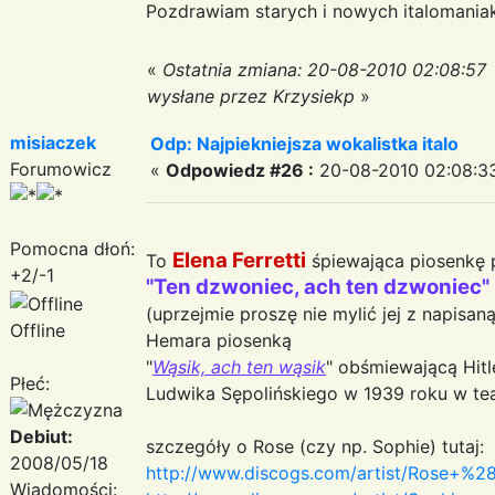
Pozdrawiam starych i nowych italomani
«
Ostatnia zmiana: 20-08-2010 02:08:57
wysłane przez Krzysiekp
»
misiaczek
Odp: Najpiekniejsza wokalistka italo
Forumowicz
«
Odpowiedz #26 :
20-08-2010 02:08:3
Pomocna dłoń:
Elena Ferretti
To
śpiewająca piosenkę p
+2/-1
"Ten dzwoniec, ach ten dzwoniec"
(uprzejmie proszę nie mylić jej z napisan
Offline
Hemara piosenką
"
Wąsik, ach ten wąsik
" obśmiewającą Hitl
Płeć:
Ludwika Sępolińskiego w 1939 roku w tea
Debiut:
szczegóły o Rose (czy np. Sophie) tutaj:
2008/05/18
http://www.discogs.com/artist/Rose+%
Wiadomości: