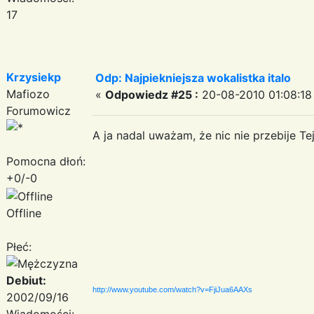
17
Krzysiekp
Odp: Najpiekniejsza wokalistka italo
Mafiozo
«
Odpowiedz #25 :
20-08-2010 01:08:18
Forumowicz
A ja nadal uważam, że nic nie przebije Te
Pomocna dłoń:
+0/-0
Offline
Płeć:
Debiut:
http://www.youtube.com/watch?v=FjiJua6AAXs
2002/09/16
Wiadomości: