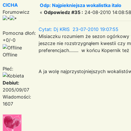
CICHA
Odp: Najpiekniejsza wokalistka italo
Forumowicz
«
Odpowiedz #35 :
24-08-2010 14:08:58
Cytat: Dj KRIS 23-07-2010 19:07:55
Pomocna dłoń:
Misiaczku rozumiem że sezon ogórkow
+0/-0
jeszcze nie rozstrzygnąłem kwestii czy m
preferencjach........ w końcu Kopernik t
Offline
Płeć:
A ja wolę najprzystojniejszych wokalistó
Debiut:
2005/09/07
Wiadomości:
1607