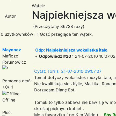
Wątek:
Najpiekniejsza wo
Autor
(Przeczytany 86738 razy)
0 użytkowników i 1 Gość przegląda ten wątek.
Mayonez
Odp: Najpiekniejsza wokalistka italo
Mafiozo
«
Odpowiedz #20 :
24-07-2010 10:07:02
Forumowicz
Cytat: Torris 21-07-2010 09:07:07
Temat dotyczy wokalistek muzyki italo, a
Pomocna dłoń:
Nie kwalifikuja sie : Kylie, Martika, Roxan
+0/-1
Dorzucam Dianę Est.
Offline
Tomek to tylko zabawa nie baw się w mo
skreślaj pięknych kobiet .
Płeć:
Moja faworytka ( po Kim Wilde ) -
Shy R