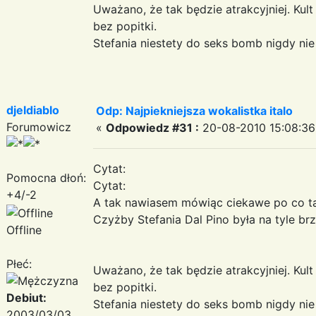
Uważano, że tak będzie atrakcyjniej. Kult
bez popitki.
Stefania niestety do seks bomb nigdy nie 
djeldiablo
Odp: Najpiekniejsza wokalistka italo
Forumowicz
«
Odpowiedz #31 :
20-08-2010 15:08:36
Cytat:
Pomocna dłoń:
Cytat:
+4/-2
A tak nawiasem mówiąc ciekawe po co t
Czyżby Stefania Dal Pino była na tyle br
Offline
Płeć:
Uważano, że tak będzie atrakcyjniej. Kult
bez popitki.
Debiut:
Stefania niestety do seks bomb nigdy nie 
2003/03/03