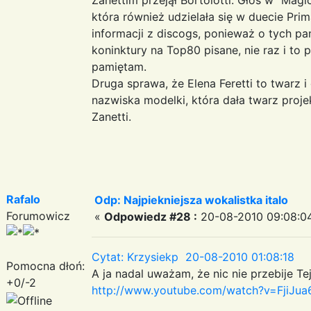
która również udzielała się w duecie Pr
informacji z discogs, ponieważ o tych pan
koninktury na Top80 pisane, nie raz i to 
pamiętam.
Druga sprawa, że Elena Feretti to twarz i
nazwiska modelki, która dała twarz proj
Zanetti.
Rafalo
Odp: Najpiekniejsza wokalistka italo
Forumowicz
«
Odpowiedz #28 :
20-08-2010 09:08:0
Cytat: Krzysiekp 20-08-2010 01:08:18
Pomocna dłoń:
A ja nadal uważam, że nic nie przebije Te
+0/-2
http://www.youtube.com/watch?v=FjiJu