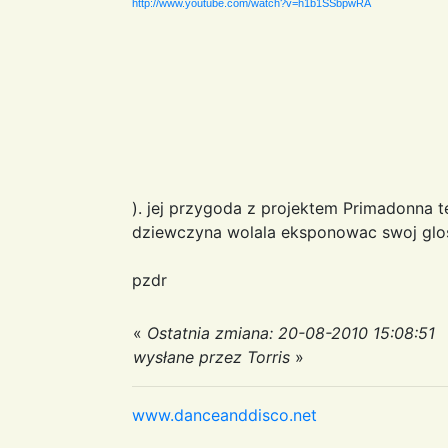
http://www.youtube.com/watch?v=h1b1SSbpwRA
). jej przygoda z projektem Primadonna 
dziewczyna wolala eksponowac swoj glos 
pzdr
«
Ostatnia zmiana: 20-08-2010 15:08:51
wysłane przez Torris
»
www.danceanddisco.net