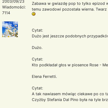
2003/09/23
Zabawa w gwiazdę pop to tylko epizod w 
Wiadomości:
temu zawodowi pozostała wierna. Twarz i 
7114
Cytat:
Dużo jest jeszcze podobnych przypadków
Dużo.
Cytat:
Kto podkładał głos w piosence Rose - M
Elena Ferretti.
Cytat:
A tak nawiasem mówiąc ciekawe po co t
Czyżby Stefania Dal Pino była na tyle br