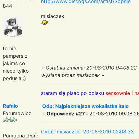
http://www.discogs.com/artist/Sophie
844
misiaczek
to nie
pampers z
jakimś co
«
Ostatnia zmiana: 20-08-2010 04:08:22
nieco tylko
wysłane przez misiaczek
»
podusia :)
staram się pisać po polsku
sensownie i n
Rafalo
Odp: Najpiekniejsza wokalistka italo
Forumowicz
«
Odpowiedz #27 :
20-08-2010 09:08:26
Cytat: misiaczek 20-08-2010 02:08:33
Pomocna dłoń: