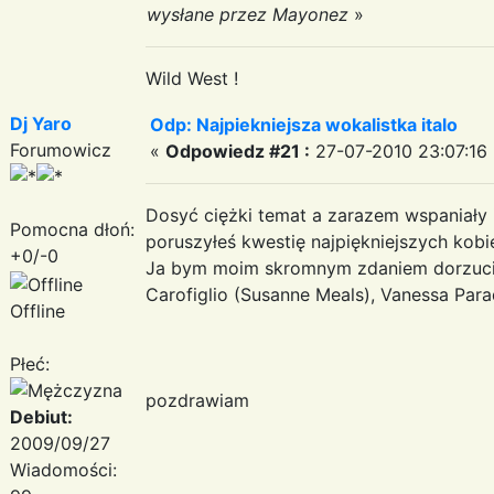
wysłane przez Mayonez
»
Wild West !
Dj Yaro
Odp: Najpiekniejsza wokalistka italo
Forumowicz
«
Odpowiedz #21 :
27-07-2010 23:07:16 
Dosyć ciężki temat a zarazem wspaniały 
Pomocna dłoń:
poruszyłeś kwestię najpiękniejszych kobi
+0/-0
Ja bym moim skromnym zdaniem dorzucił 
Carofiglio (Susanne Meals), Vanessa Para
Offline
Płeć:
Serde
pozdrawiam
Debiut:
2009/09/27
DJ 
Wiadomości: