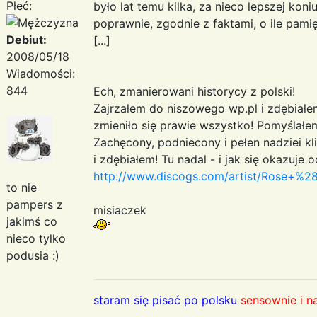
Płeć:
było lat temu kilka, za nieco lepszej koni
poprawnie, zgodnie z faktami, o ile pami
Debiut:
[...]
2008/05/18
Wiadomości:
844
Ech, zmanierowani historycy z polski!
Zajrzałem do niszowego wp.pl i zdębiałem
zmieniło się prawie wszystko! Pomyślałem:
Zachęcony, podniecony i pełen nadziei k
i zdębiałem! Tu nadal - i jak się okazuje 
http://www.discogs.com/artist/Rose+%
to nie
pampers z
misiaczek
jakimś co
nieco tylko
podusia :)
staram się pisać po polsku
sensownie i n