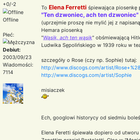
+0/-2
Elena Ferretti
To
śpiewająca piosenkę p
"Ten dzwoniec, ach ten dzwoniec"
Offline
(uprzejmie proszę nie mylić jej z napisan
Hemara piosenką
Płeć:
"
Wąsik, ach ten wąsik
" obśmiewającą Hitl
Ludwika Sępolińskiego w 1939 roku w tea
Debiut:
2003/09/23
szczegóły o Rose (czy np. Sophie) tutaj:
Wiadomości:
http://www.discogs.com/artist/Rose+%
7114
http://www.discogs.com/artist/Sophie
misiaczek
Ech, googlowi historycy od siedmiu boleś
Elena Feretti śpiewała dopiero od utworu 
Zanettim przejął Bortolotti. Głos w "Magic