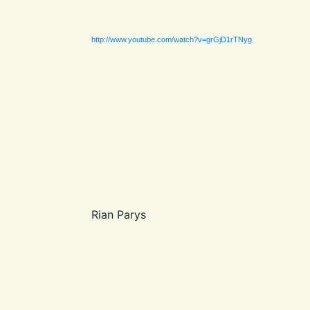
http://www.youtube.com/watch?v=grGjD1rTNyg
Rian Parys