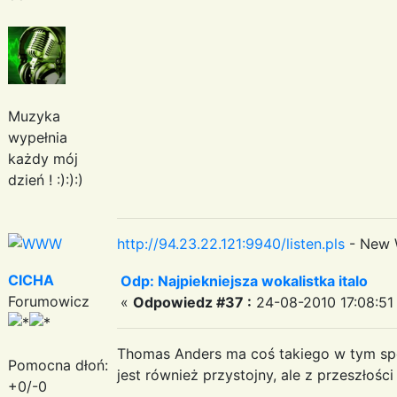
Muzyka
wypełnia
każdy mój
dzień ! :):):)
http://94.23.22.121:9940/listen.pls
- New 
CICHA
Odp: Najpiekniejsza wokalistka italo
Forumowicz
«
Odpowiedz #37 :
24-08-2010 17:08:51
Thomas Anders ma coś takiego w tym spoj
Pomocna dłoń:
jest również przystojny, ale z przeszłości
+0/-0