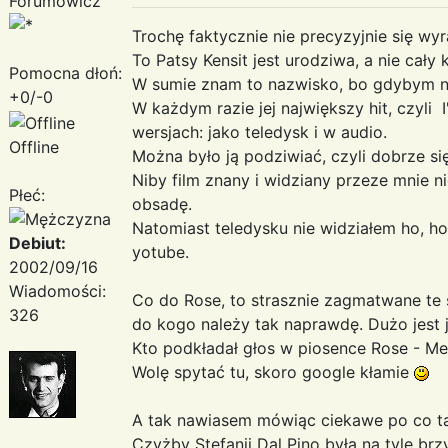
Forumowicz
Trochę faktycznie nie precyzyjnie się wyr
To Patsy Kensit jest urodziwa, a nie cały
Pomocna dłoń:
W sumie znam to nazwisko, bo gdybym nie
+0/-0
W każdym razie jej największy hit, czyl
wersjach: jako teledysk i w audio.
Offline
Można było ją podziwiać, czyli dobrze s
Niby film znany i widziany przeze mnie ni
Płeć:
obsadę.
Natomiast teledysku nie widziałem ho, ho
Debiut:
yotube.
2002/09/16
Wiadomości:
Co do Rose, to strasznie zagmatwane te 
326
do kogo należy tak naprawdę. Dużo jest
Kto podkładał głos w piosence Rose - M
Wolę spytać tu, skoro google kłamie
A tak nawiasem mówiąc ciekawe po co t
Czyżby Stefanii Dal Pino była na tyle brz