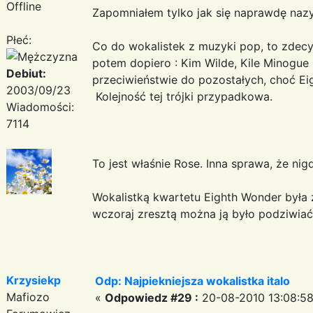
Offline
Zapomniałem tylko jak się naprawdę nazy
Płeć:
Co do wokalistek z muzyki pop, to zdecy
potem dopiero : Kim Wilde, Kile Minogue
Debiut:
przeciwieństwie do pozostałych, choć Eig
2003/09/23
Kolejność tej trójki przypadkowa.
Wiadomości:
7114
To jest właśnie Rose. Inna sprawa, że nig
Wokalistką kwartetu Eighth Wonder była z
wczoraj zresztą można ją było podziwiać 
Krzysiekp
Odp: Najpiekniejsza wokalistka italo
Mafiozo
«
Odpowiedz #29 :
20-08-2010 13:08:58