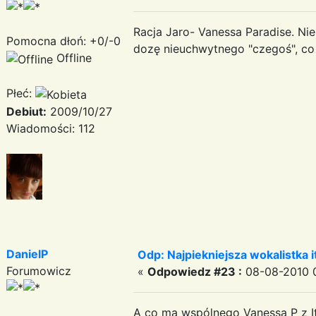
Racja Jaro- Vanessa Paradise. Nie
Pomocna dłoń: +0/-0
dozę nieuchwytnego "czegoś", co 
Offline
Płeć:
Debiut:
2009/10/27
Wiadomości: 112
DanielP
Odp: Najpiekniejsza wokalistka i
Forumowicz
«
Odpowiedz #23 :
08-08-2010 0
A co ma wspólnego Vanessa P z I