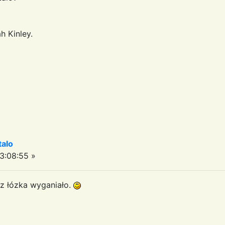
h Kinley.
talo
3:08:55 »
e z łózka wyganiało.