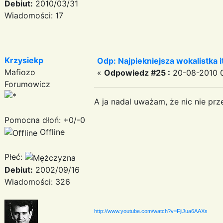
Debiut:
2010/03/31
Wiadomości: 17
Krzysiekp
Odp: Najpiekniejsza wokalistka i
Mafiozo
«
Odpowiedz #25 :
20-08-2010 0
Forumowicz
A ja nadal uważam, że nic nie prze
Pomocna dłoń: +0/-0
Offline
Płeć:
Debiut:
2002/09/16
Wiadomości: 326
http://www.youtube.com/watch?v=FjiJua6AAXs