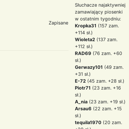
Słuchacze najaktywniej
zamawiający piosenki
w ostatnim tygodniu:
Zapisane
Kropka31
(157 zam.
+114 sł.)
Wioleta2
(137 zam.
+112 sł.)
RAD69
(76 zam. +60
sł.)
Gerwazy101
(49 zam.
+31 sł.)
E-72
(45 zam. +28 sł.)
Piotr71
(23 zam. +16
sł.)
A_nia
(23 zam. +19 sł.)
Arsau6
(22 zam. +15
sł.)
tequila1970
(20 zam.