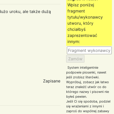
Wpisz poniżej
fragment
dużo uroku, ale także dużą
tytułu/wykonawcy
utworu, który
chciałbyś
zaprezentować
innym:
System inteligentnie
podpowie piosenki, nawet
jeśli zrobisz literówki.
Zapisane
Wypróbuj, zobacz jak łatwo
teraz znaleźć utwór co do
którego nazwy i pisowni nie
byłeś pewien.
Jeśli Ci się spodoba, podziel
się wrażeniami z innymi i
zaproś do wspólnej zabawy