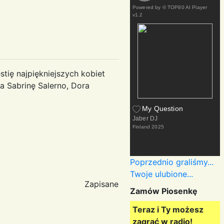
Powered by
© TOP80 AI Player
v1.2
tię najpiękniejszych kobiet
a Sabrinę Salerno, Dora
My Question
Jaber DJ
Finland
2025
Poprzednio graliśmy...
Twoje ulubione...
Zapisane
Zamów Piosenkę
Teraz i Ty możesz
zagrać w radio!