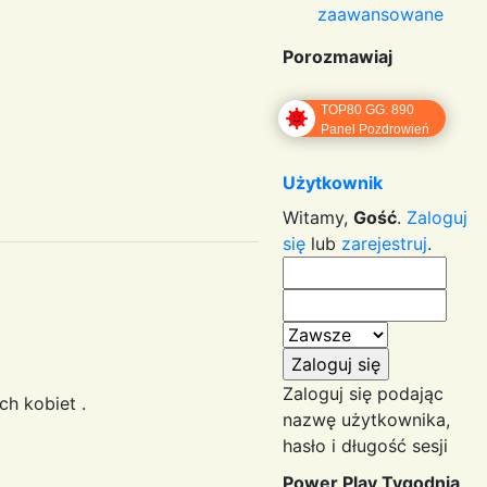
zaawansowane
Porozmawiaj
TOP80 GG: 890
Panel Pozdrowień
Użytkownik
Witamy,
Gość
.
Zaloguj
się
lub
zarejestruj
.
Zaloguj się podając
ych kobiet .
nazwę użytkownika,
hasło i długość sesji
Power Play Tygodnia