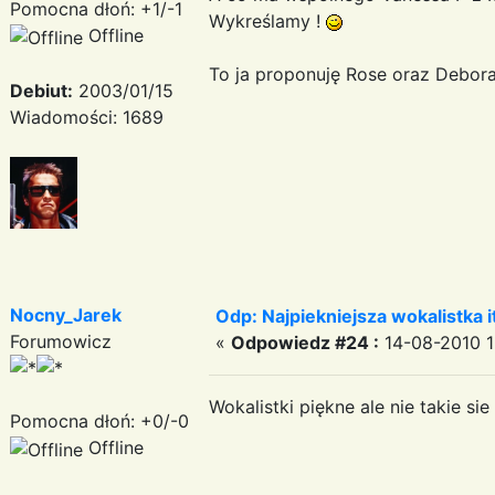
Pomocna dłoń: +1/-1
Wykreślamy !
Offline
To ja proponuję Rose oraz Debora
Debiut:
2003/01/15
Wiadomości: 1689
Nocny_Jarek
Odp: Najpiekniejsza wokalistka i
Forumowicz
«
Odpowiedz #24 :
14-08-2010 1
Wokalistki piękne ale nie takie si
Pomocna dłoń: +0/-0
Offline