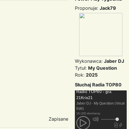
Proponuje:
Jack79
Wykonawca:
Jaber DJ
Tytuł:
My Question
Rok:
2025
Słuchaj Radia TOP80
Radio TOP80 - gra
21Kris21
Jaber DJ - My Question (Vocal
Edit)
16 (20) słuchaczy
Zapisane