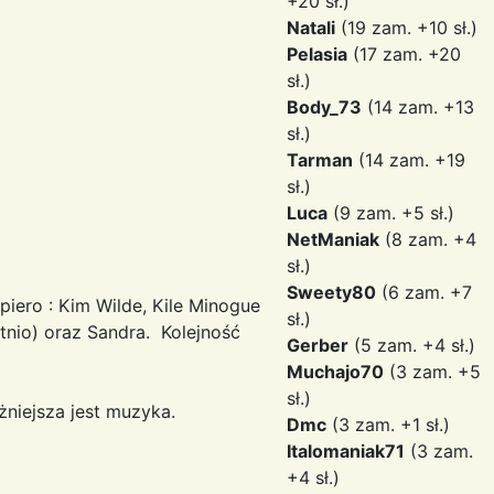
+20 sł.)
Natali
(19 zam. +10 sł.)
Pelasia
(17 zam. +20
sł.)
Body_73
(14 zam. +13
sł.)
Tarman
(14 zam. +19
sł.)
Luca
(9 zam. +5 sł.)
NetManiak
(8 zam. +4
sł.)
Sweety80
(6 zam. +7
iero : Kim Wilde, Kile Minogue
sł.)
tnio) oraz Sandra. Kolejność
Gerber
(5 zam. +4 sł.)
Muchajo70
(3 zam. +5
sł.)
żniejsza jest muzyka.
Dmc
(3 zam. +1 sł.)
Italomaniak71
(3 zam.
+4 sł.)