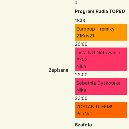
:)
Program Radia TOP80
18:00
Europop - remixy
21Kris21
20:00
Lista NG Notowanie
#702
Nika
Zapisane
22:00
Sobotnia Dyskoteka
Nika
23:00
ZOSTAŃ DJ-EM!
PiloNet
Szafeta