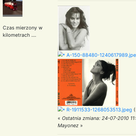
Czas mierzony w
kilometrach ....
A-150-88480-1240617989.jp
R-1911533-1268053513.jpeg
(
«
Ostatnia zmiana: 24-07-2010 11
Mayonez
»