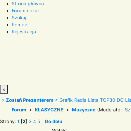
Strona główna
Forum i czat
Szukaj
Pomoc
Rejestracja
×
>
Zostań Prezenterem
<
Grafik Radia
Lista TOP80 DC
Li
Forum
•
KLASYCZNE
•
Muzyczne
(Moderator:
Sz
Strony:
1
[
2
]
3
4
5
Do dołu
Wątek: