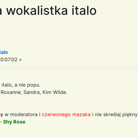
 wokalistka italo
talo
0:07:02 »
7
talo, a nie popu.
a, Roxanne, Sandra, Kim Wilde.
ię w moderatora i
czerwonego mazaka
i nie skreślaj piękn
 -
Shy Rose