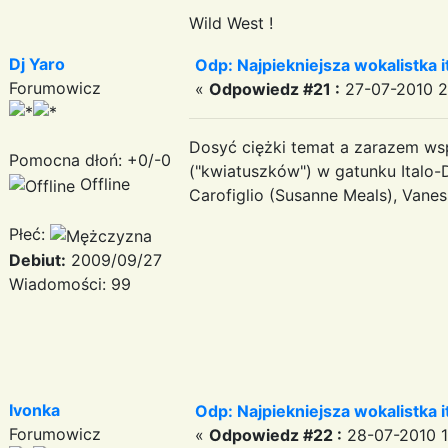
Wild West !
Dj Yaro
Odp: Najpiekniejsza wokalistka i
Forumowicz
«
Odpowiedz #21 :
27-07-2010 2
Dosyć ciężki temat a zarazem wspa
Pomocna dłoń: +0/-0
("kwiatuszków") w gatunku Italo-
Offline
Carofiglio (Susanne Meals), Vanes
Płeć:
Debiut:
2009/09/27
Serdeczn
Wiadomości: 99
DJ
Ivonka
Odp: Najpiekniejsza wokalistka i
Forumowicz
«
Odpowiedz #22 :
28-07-2010 1