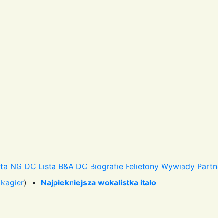
sta NG DC
Lista B&A DC
Biografie
Felietony
Wywiady
Partn
ikagier
) •
Najpiekniejsza wokalistka italo