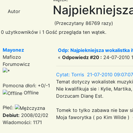
Najpiekniejsza
Autor
(Przeczytany 86769 razy)
0 użytkowników i 1 Gość przegląda ten wątek.
Mayonez
Odp: Najpiekniejsza wokalistka i
Mafiozo
«
Odpowiedz #20 :
24-07-2010 1
Forumowicz
Cytat: Torris 21-07-2010 09:07:0
Temat dotyczy wokalistek muzyki i
Pomocna dłoń: +0/-1
Nie kwalifikuja sie : Kylie, Martik
Offline
Dorzucam Dianę Est.
Płeć:
Tomek to tylko zabawa nie baw s
Debiut:
2008/02/02
Moja faworytka ( po Kim Wilde )
Wiadomości: 1171