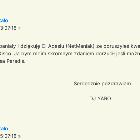
talo
3:07:16 »
niały i dziękuję Ci Adasiu (NetManiak) ze poruszyłeś kwes
Disco. Ja bym moim skromnym zdaniem dorzucił jeśli możn
sa Paradis.
ie pozdrawiam
 YARO
talo
5:07:18 »