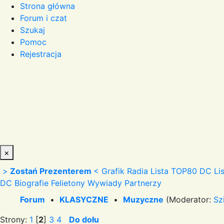
Strona główna
Forum i czat
Szukaj
Pomoc
Rejestracja
×
>
Zostań Prezenterem
<
Grafik Radia
Lista TOP80 DC
Li
DC
Biografie
Felietony
Wywiady
Partnerzy
Forum
•
KLASYCZNE
•
Muzyczne
(Moderator:
Sz
Strony:
1
[
2
]
3
4
Do dołu