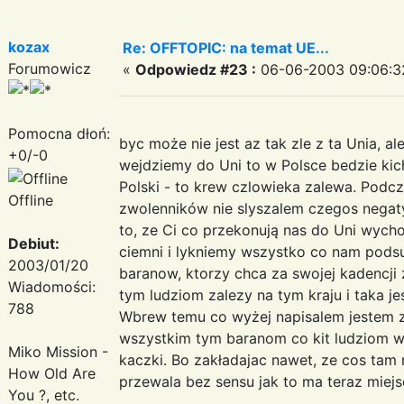
kozax
Re: OFFTOPIC: na temat UE...
Forumowicz
«
Odpowiedz #23 :
06-06-2003 09:06:3
Pomocna dłoń:
byc może nie jest az tak zle z ta Unia, ale
+0/-0
wejdziemy do Uni to w Polsce bedzie kich
Polski - to krew czlowieka zalewa. Podcza
Offline
zwolenników nie slyszalem czegos negat
to, ze Ci co przekonują nas do Uni wycho
Debiut:
ciemni i lykniemy wszystko co nam podsun
2003/01/20
baranow, ktorzy chca za swojej kadencji 
Wiadomości:
tym ludziom zalezy na tym kraju i taka 
788
Wbrew temu co wyżej napisalem jestem z
wszystkim tym baranom co kit ludziom wci
Miko Mission -
kaczki. Bo zakładajac nawet, ze cos tam 
How Old Are
przewala bez sensu jak to ma teraz miejs
You ?, etc.