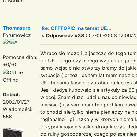
D Bohlen
Thomasero
Re: OFFTOPIC: na temat UE...
Forumowicz
«
Odpowiedz #38 :
07-06-2003 12:06:2
Wtrace sie moze i ja jeszcze do tego tem
Pomocna dłoń:
do UE z tego czy innego wzgledu a ja p
+0/-0
samo wejscie nie otworzy bramy do jakie
sytuacje ( przez iles tam lat mam nadziej
Offline
UE. Ta sama kase sie zarabia co kiedys ale
Jesli kiedys kupowalo sie artykuly za 50 p
Debiut:
wiecej. Znam duzo ludzi u nas co niewie
2002/01/27
miesiac ( i ja sam mam ten problem nawe
Wiadomości:
to chodzi ale tylko niema pieniedzy na nic 
556
regionalnej ligi , szkoly w krorych niema
przypominajace slaskie drogi kiedys. Je
do ruiny gospodarczej czego polsce niemo