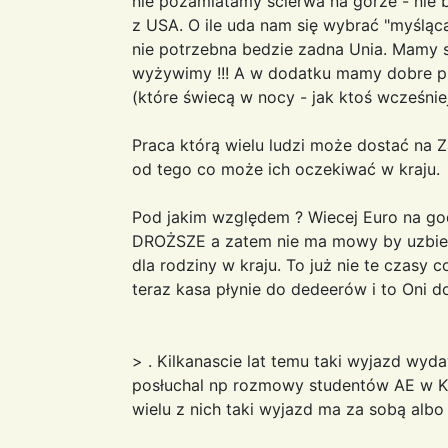
nie pozamiatamy ścierwa na górze - nie 
z USA. O ile uda nam się wybrać "myślącą
nie potrzebna bedzie zadna Unia. Mamy sw
wyżywimy !!! A w dodatku mamy dobre pro
(które świecą w nocy - jak ktoś wcześnie
Praca którą wielu ludzi może dostać na Z
od tego co może ich oczekiwać w kraju.
Pod jakim względem ? Wiecej Euro na god
DROŻSZE a zatem nie ma mowy by uzbiera
dla rodziny w kraju. To już nie te czasy c
teraz kasa płynie do dedeerów i to Oni d
> . Kilkanascie lat temu taki wyjazd wyda
posłuchal np rozmowy studentów AE w Kr
wielu z nich taki wyjazd ma za sobą albo 