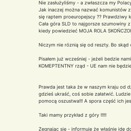
Nie zasłużyliśmy - a zwłaszcza my Polac
Jak inaczej można nazwać komunistów z P
się raptem proeuropejscy ?? Prawdziwy ko
Cała góra SLD to najgorsze szumowiny z 
kiedy powiedzieć MOJA ROLA SKOŃCZ
Niczym nie róznią się od reszty. Bo skąd 
Pisałem już wcześniej - jeżeli bedzie na
KOMEPTENTNY rząd - UE nam nie będzie
Prawda jest taka że w naszym kraju od d
gdzieś ukraść, coś sobie załatwić. Ludzie
pomocą oszustwa!!! A spora część ich je
Taki mamy przykład z góry !!!!!
Zegnając się - informuję że właśnie idę 