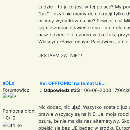
Ludzie - to ja to jest w tej polsce? My p
"tak" - czyli nie mamy demokracji tylko d
miliony wydatków na nie? Pewnie, ciul Mill
sejmie zostanie uwieńczona... a co dla nas
nasze dzieci - oj czarno widze taką przys
Własnym -Suwerennym Państwem , a nie z
JESTAEM ZA "NIE" !
sOLo
Re: OFFTOPIC: na temat UE...
Forumowicz
«
Odpowiedz #33 :
06-06-2003 17:06:30
Nic dodać, nić ująć. Wszytko zostało już 
Pomocna dłoń:
prawie wszyscy są na NIE. Ja, moja rodzi
+0/-0
bzura, że nie ma dla nas alternatywy. Sk
obejść się bez UE będąc w środku Europ