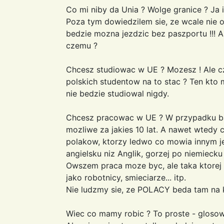
Co mi niby da Unia ? Wolge granice ? Ja i
Poza tym dowiedzilem sie, ze wcale nie ot
bedzie mozna jezdzic bez paszportu !!! A
czemu ?
Chcesz studiowac w UE ? Mozesz ! Ale cz
polskich studentow na to stac ? Ten kto m
nie bedzie studiowal nigdy.
Chcesz pracowac w UE ? W przypadku bar
mozliwe za jakies 10 lat. A nawet wted
polakow, ktorzy ledwo co mowia innym je
angielsku niz Anglik, gorzej po niemiecku n
Owszem praca moze byc, ale taka ktorej 
jako robotnicy, smieciarze... itp.
Nie ludzmy sie, ze POLACY beda tam na 
Wiec co mamy robic ? To proste - glosow