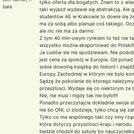
tylko oferta dla bogatych. Znam to z wla
bais
taki wyjazd wydawał się abstrakcją. Ale
studentów AE w Krakowie to dowie się że
ma za sobą albo planuje coś takiego. Oc
ale nic nie ma za darmo.
Z tym 40 mln-owym rynkiem to też nie ta
wszystko można eksportować do Polski!!!
Ja cudów sie nie spodziewam. Nie podoba 
jest cena za spokój w Europie. Od ponad 50
sobie dowolną książkę do historii i znajdź
Europy Zachodniej w którym nie bylo konfl
Sądzę że pokolenie do ktorego należym
przeszlosci. Wydaje się co niektorym że to
Nie, nie musi i nigdy tak nie było!!!!
Ponadto przeczytajcie dokładnie swoje s
nie bo ONI, ci zlodzieje, tylko chcą się z
Tylko co ma wspólnego taki czy inny rząd
która dotyczy przyszlosci kraju i narodu.
bedzie chodził do szkoły bo nauczycielka 