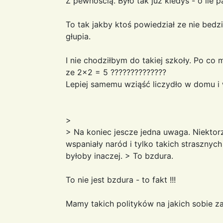
Z pewnością. Było tak już kiedyś - o ile 
To tak jakby ktoś powiedział ze nie bedzi
głupia.
I nie chodziłbym do takiej szkoły. Po co 
ze 2x2 = 5 ??????????????
Lepiej samemu wziąść liczydło w domu i 
>
> Na koniec jescze jedna uwaga. Niektor
wspaniały naród i tylko takich strasznyc
byłoby inaczej. > To bzdura.
To nie jest bzdura - to fakt !!!
Mamy takich polityków na jakich sobie za