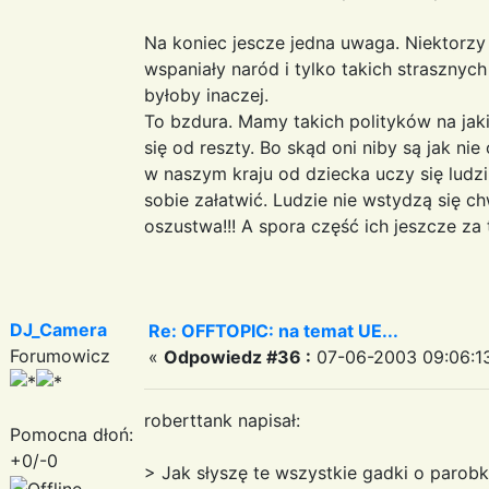
Na koniec jescze jedna uwaga. Niektorzy
wspaniały naród i tylko takich strasznyc
byłoby inaczej.
To bzdura. Mamy takich polityków na jaki
się od reszty. Bo skąd oni niby są jak ni
w naszym kraju od dziecka uczy się ludz
sobie załatwić. Ludzie nie wstydzą się c
oszustwa!!! A spora część ich jeszcze za 
DJ_Camera
Re: OFFTOPIC: na temat UE...
Forumowicz
«
Odpowiedz #36 :
07-06-2003 09:06:1
roberttank napisał:
Pomocna dłoń:
+0/-0
> Jak słyszę te wszystkie gadki o parobk