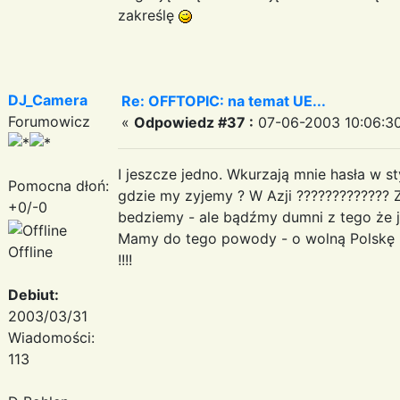
zakreślę
DJ_Camera
Re: OFFTOPIC: na temat UE...
Forumowicz
«
Odpowiedz #37 :
07-06-2003 10:06:30
I jeszcze jedno. Wkurzają mnie hasła w
Pomocna dłoń:
gdzie my zyjemy ? W Azji ????????????? 
+0/-0
bedziemy - ale bądźmy dumni z tego że je
Mamy do tego powody - o wolną Polskę p
Offline
!!!!
Debiut:
2003/03/31
Wiadomości:
113