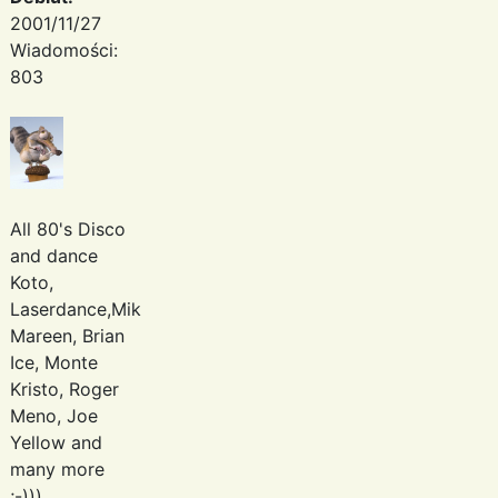
2001/11/27
Wiadomości:
803
All 80's Disco
and dance
Koto,
Laserdance,Mike
Mareen, Brian
Ice, Monte
Kristo, Roger
Meno, Joe
Yellow and
many more
;-)))