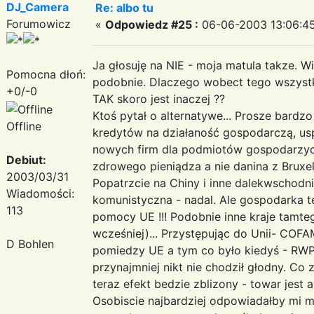
DJ_Camera
Re: albo tu
Forumowicz
«
Odpowiedz #25 :
06-06-2003 13:06:45
Ja głosuję na NIE - moja matula takze. W
Pomocna dłoń:
podobnie. Dlaczego wobect tego wszystk
+0/-0
TAK skoro jest inaczej ??
Ktoś pytał o alternatywe... Prosze bardz
Offline
kredytów na działaność gospodarczą, u
nowych firm dla podmiotów gospodarzyc
Debiut:
zdrowego pieniądza a nie danina z Bruxeli
2003/03/31
Popatrzcie na Chiny i inne dalekwschodni
Wiadomości:
komunistyczna - nadal. Ale gospodarka te
113
pomocy UE !!! Podobnie inne kraje tamte
wcześniej)... Przystępując do Unii- COF
D Bohlen
pomiedzy UE a tym co było kiedyś - R
przynajmniej nikt nie chodził głodny. Co 
teraz efekt bedzie zblizony - towar jest a
Osobiscie najbardziej odpowiadałby mi m