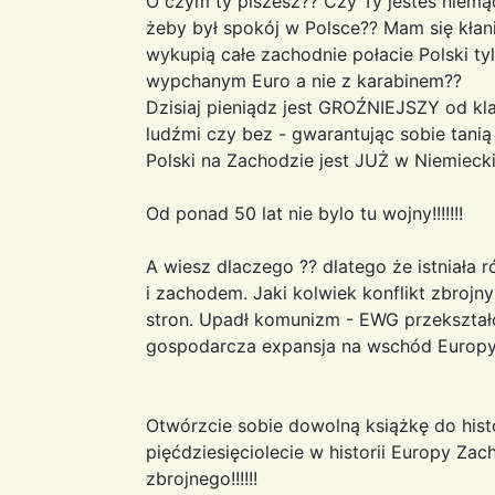
O czym ty piszesz?? Czy Ty jesteś niem
żeby był spokój w Polsce?? Mam się kła
wykupią całe zachodnie połacie Polski ty
wypchanym Euro a nie z karabinem??
Dzisiaj pieniądz jest GROŹNIEJSZY od kl
ludźmi czy bez - gwarantując sobie tanią
Polski na Zachodzie jest JUŻ w Niemiecki
Od ponad 50 lat nie bylo tu wojny!!!!!!!
A wiesz dlaczego ?? dlatego że istniał
i zachodem. Jaki kolwiek konflikt zbrojn
stron. Upadł komunizm - EWG przekształci
gospodarcza expansja na wschód Europy
Otwórzcie sobie dowolną książkę do histor
pięćdziesięciolecie w historii Europy Zac
zbrojnego!!!!!!