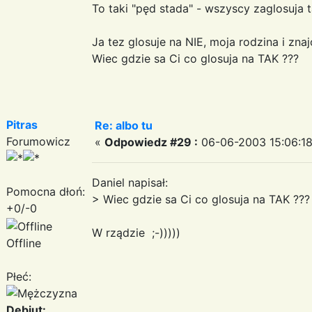
To taki "pęd stada" - wszyscy zaglosuja t
Ja tez glosuje na NIE, moja rodzina i zna
Wiec gdzie sa Ci co glosuja na TAK ???
Pitras
Re: albo tu
Forumowicz
«
Odpowiedz #29 :
06-06-2003 15:06:18
Daniel napisał:
Pomocna dłoń:
> Wiec gdzie sa Ci co glosuja na TAK ???
+0/-0
W rządzie ;-)))))
Offline
Płeć:
Debiut: