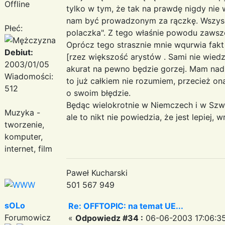
Offline
tylko w tym, że tak na prawdę nigdy nie 
nam być prowadzonym za rączkę. Wszysc
Płeć:
polaczka". Z tego właśnie powodu zawsze
Oprócz tego strasznie mnie wqurwia fak
Debiut:
[rzez większość arystów . Sami nie wiedz
2003/01/05
akurat na pewno będzie gorzej. Mam nadzie
Wiadomości:
to już całkiem nie rozumiem, przecież on
512
o swoim błędzie.
Będąc wielokrotnie w Niemczech i w Szwec
Muzyka -
ale to nikt nie powiedzia, że jest lepiej, 
tworzenie,
komputer,
internet, film
Paweł Kucharski
501 567 949
sOLo
Re: OFFTOPIC: na temat UE...
Forumowicz
«
Odpowiedz #34 :
06-06-2003 17:06:35