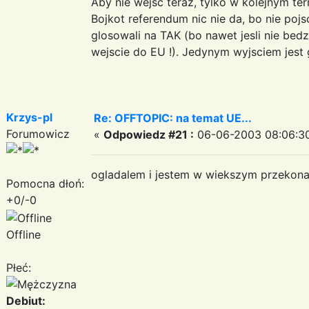
Aby nie wejsc teraz, tylko w kolejnym te
Bojkot referendum nic nie da, bo nie poj
glosowali na TAK (bo nawet jesli nie bedz
wejscie do EU !). Jedynym wyjsciem jest 
Krzys-pl
Re: OFFTOPIC: na temat UE...
Forumowicz
«
Odpowiedz #21 :
06-06-2003 08:06:3
ogladalem i jestem w wiekszym przekona
Pomocna dłoń:
+0/-0
Offline
Płeć:
Debiut: