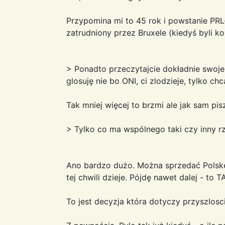
Przypomina mi to 45 rok i powstanie PR
zatrudniony przez Bruxele (kiedyś byli k
> Ponadto przeczytajcie dokładnie swoje
glosuję nie bo ONI, ci zlodzieje, tylko ch
Tak mniej więcej to brzmi ale jak sam 
> Tylko co ma wspólnego taki czy inny r
Ano bardzo dużo. Można sprzedać Polskę 
tej chwili dzieje. Pójdę nawet dalej - to TAR
To jest decyzja która dotyczy przyszlosci