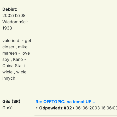
Debiut:
2002/12/08
Wiadomości:
1933
valerie d. - get
closer , mike
mareen - love
spy , Kano -
China Star i
wiele , wiele
innych
Gilo (SR)
Re: OFFTOPIC: na temat UE...
Gość
«
Odpowiedz #32 :
06-06-2003 16:06:0