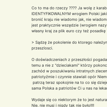
Co to ma do rzeczy ???? Ja wolę z karab
IDENTYFIKOWALNYM wrogiem Polski jakim
bronić kraju nie wiadomo jak, nie wiado
jest praktycznie wszędzie (wrogiem naz
własny kraj za plik euro czy też posadkę
> Sądzę że pokolenie do ktorego należy
przeszlosci.
O doświadczeniach z przeszłości pogadaj 
temu a nie z "dzieciakami" którzy pokoncz
zachód w poszukiwaniu intratnych zlecen
patriotyźmie i czynnie stawiali opór Nie
patrzą teraz spokojnie na to co się dzieje
sama Polska a patriotów Ci u nas na lek
Wydaje się co niektorym że to jest natural
Nie, nie musi i nigdy tak nie było!!!!