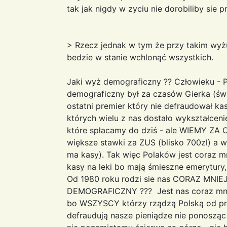
tak jak nigdy w zyciu nie dorobiliby sie p
> Rzecz jednak w tym że przy takim wy
bedzie w stanie wchlonąć wszystkich.
Jaki wyż demograficzny ?? Człowieku - 
demograficzny był za czasów Gierka (świ
ostatni premier który nie defraudował ka
których wielu z nas dostało wykształcen
które spłacamy do dziś - ale WIEMY ZA 
większe stawki za ZUS (blisko 700zl) a w 
ma kasy). Tak więc Polaków jest coraz mn
kasy na leki bo mają śmieszne emerytury,
Od 1980 roku rodzi sie nas CORAZ MNIEJ.
DEMOGRAFICZNY ??? Jest nas coraz mniej
bo WSZYSCY którzy rządzą Polską od pra
defraudują nasze pieniądze nie ponosząc