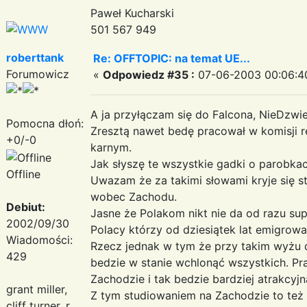
Paweł Kucharski
501 567 949
roberttank
Re: OFFTOPIC: na temat UE...
Forumowicz
«
Odpowiedz #35 :
07-06-2003 00:06:4
A ja przyłączam się do Falcona, NieDzwie
Pomocna dłoń:
Zresztą nawet bedę pracował w komisji 
+0/-0
karnym.
Jak słyszę te wszystkie gadki o parobkach
Offline
Uwazam że za takimi słowami kryje się
wobec Zachodu.
Debiut:
Jasne że Polakom nikt nie da od razu sup
2002/09/30
Polacy którzy od dziesiątek lat emigrowa
Wiadomości:
Rzecz jednak w tym że przy takim wyżu
429
bedzie w stanie wchlonąć wszystkich. Pr
Zachodzie i tak bedzie bardziej atrakcyj
grant miller,
Z tym studiowaniem na Zachodzie to też ni
cliff turner, r.