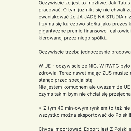
Oczywiscie ze jest to możliwe. Jak Tatuś
pracować. O tym już nikt się nie chwali że
cwaniakować że JA JADĘ NA STUDIA niż
trzyma się kurczowo stołka jako prezes 
gigantyczne premie finansowe- całkowic
kierowanej przez niego spółki...
Oczywiscie trzeba jednoczesnie pracować
W UE - oczywiscie ze NIC. W RWPG było
zdrowia. Teraz nawet mając ZUS musisz 
stanąc przed specjalistą
Nie jestem komuchem ale uwazam że UE t
czymś takim bym nie chciał się przejech
> Z tym 40 mln-owym rynkiem to też nie 
wszystko można eksportować do Polski!!!
Chyba importować. Export jest Z Polski 