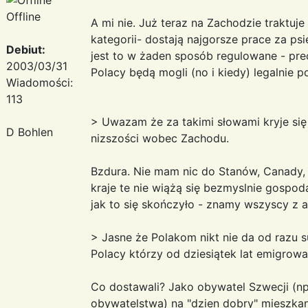
Offline
A mi nie. Już teraz na Zachodzie traktuje
kategorii- dostają najgorsze prace za psi
Debiut:
jest to w żaden sposób regulowane - pre
2003/03/31
Polacy będą mogli (no i kiedy) legalnie 
Wiadomości:
113
> Uwazam że za takimi słowami kryje s
D Bohlen
nizszości wobec Zachodu.
Bzdura. Nie mam nic do Stanów, Canady, Ch
kraje te nie wiążą się bezmyslnie gospo
jak to się skończyło - znamy wszyscy z a
> Jasne że Polakom nikt nie da od razu s
Polacy którzy od dziesiątek lat emigrowa
Co dostawali? Jako obywatel Szwecji (n
obywatelstwa) na "dzien dobry" mieszkan