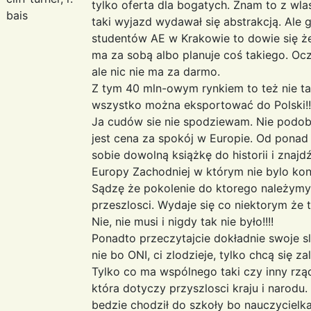
tylko oferta dla bogatych. Znam to z wla
bais
taki wyjazd wydawał się abstrakcją. Ale
studentów AE w Krakowie to dowie się że
ma za sobą albo planuje coś takiego. Oc
ale nic nie ma za darmo.
Z tym 40 mln-owym rynkiem to też nie ta
wszystko można eksportować do Polski!!!
Ja cudów sie nie spodziewam. Nie podoba 
jest cena za spokój w Europie. Od ponad 50
sobie dowolną książkę do historii i znajdź
Europy Zachodniej w którym nie bylo konfl
Sądzę że pokolenie do ktorego należym
przeszlosci. Wydaje się co niektorym że to
Nie, nie musi i nigdy tak nie było!!!!
Ponadto przeczytajcie dokładnie swoje s
nie bo ONI, ci zlodzieje, tylko chcą się z
Tylko co ma wspólnego taki czy inny rząd
która dotyczy przyszlosci kraju i narodu.
bedzie chodził do szkoły bo nauczycielka 