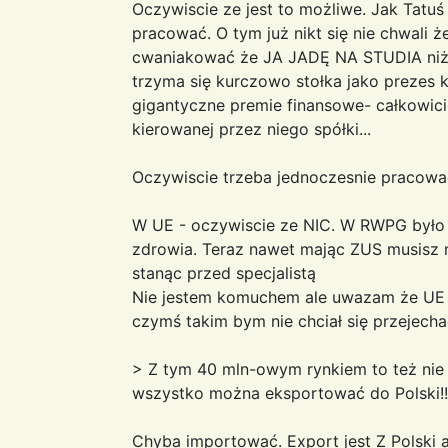
Oczywiscie ze jest to możliwe. Jak Tatuś
pracować. O tym już nikt się nie chwali że
cwaniakować że JA JADĘ NA STUDIA niż
trzyma się kurczowo stołka jako prezes 
gigantyczne premie finansowe- całkowic
kierowanej przez niego spółki...
Oczywiscie trzeba jednoczesnie pracować
W UE - oczywiscie ze NIC. W RWPG było
zdrowia. Teraz nawet mając ZUS musisz 
stanąc przed specjalistą
Nie jestem komuchem ale uwazam że UE t
czymś takim bym nie chciał się przejech
> Z tym 40 mln-owym rynkiem to też nie 
wszystko można eksportować do Polski!!!
Chyba importować. Export jest Z Polski 