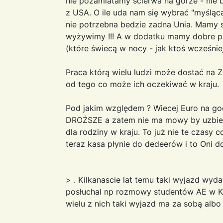
nie pozamiatamy ścierwa na górze - nie 
z USA. O ile uda nam się wybrać "myślącą
nie potrzebna bedzie zadna Unia. Mamy sw
wyżywimy !!! A w dodatku mamy dobre pro
(które świecą w nocy - jak ktoś wcześnie
Praca którą wielu ludzi może dostać na Z
od tego co może ich oczekiwać w kraju.
Pod jakim względem ? Wiecej Euro na god
DROŻSZE a zatem nie ma mowy by uzbiera
dla rodziny w kraju. To już nie te czasy c
teraz kasa płynie do dedeerów i to Oni d
> . Kilkanascie lat temu taki wyjazd wyda
posłuchal np rozmowy studentów AE w Kr
wielu z nich taki wyjazd ma za sobą albo 