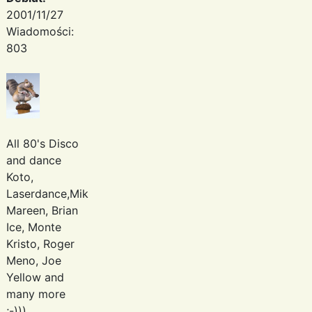
2001/11/27
Wiadomości:
803
All 80's Disco
and dance
Koto,
Laserdance,Mike
Mareen, Brian
Ice, Monte
Kristo, Roger
Meno, Joe
Yellow and
many more
;-)))