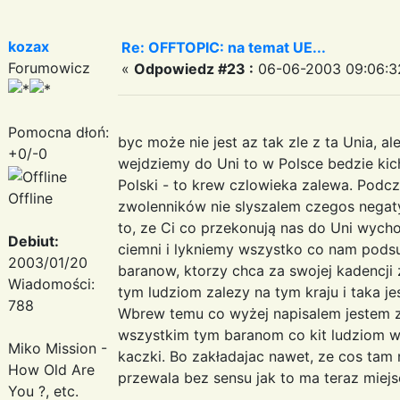
kozax
Re: OFFTOPIC: na temat UE...
Forumowicz
«
Odpowiedz #23 :
06-06-2003 09:06:3
Pomocna dłoń:
byc może nie jest az tak zle z ta Unia, ale
+0/-0
wejdziemy do Uni to w Polsce bedzie kich
Polski - to krew czlowieka zalewa. Podcza
Offline
zwolenników nie slyszalem czegos negat
to, ze Ci co przekonują nas do Uni wycho
Debiut:
ciemni i lykniemy wszystko co nam podsun
2003/01/20
baranow, ktorzy chca za swojej kadencji 
Wiadomości:
tym ludziom zalezy na tym kraju i taka 
788
Wbrew temu co wyżej napisalem jestem z
wszystkim tym baranom co kit ludziom wci
Miko Mission -
kaczki. Bo zakładajac nawet, ze cos tam 
How Old Are
przewala bez sensu jak to ma teraz miejs
You ?, etc.