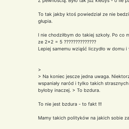
Z pewnością. Było tak już kiedyś - o ile 
To tak jakby ktoś powiedział ze nie bedzi
głupia.
I nie chodziłbym do takiej szkoły. Po co 
ze 2x2 = 5 ??????????????
Lepiej samemu wziąść liczydło w domu i 
>
> Na koniec jescze jedna uwaga. Niektor
wspaniały naród i tylko takich strasznyc
byłoby inaczej. > To bzdura.
To nie jest bzdura - to fakt !!!
Mamy takich polityków na jakich sobie za