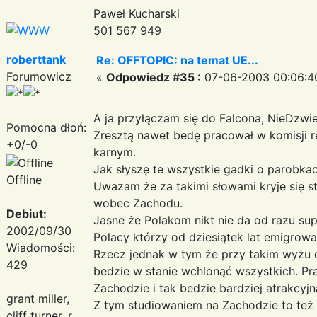
Paweł Kucharski
501 567 949
roberttank
Re: OFFTOPIC: na temat UE...
Forumowicz
«
Odpowiedz #35 :
07-06-2003 00:06:4
A ja przyłączam się do Falcona, NieDzwie
Pomocna dłoń:
Zresztą nawet bedę pracował w komisji 
+0/-0
karnym.
Jak słyszę te wszystkie gadki o parobkach
Offline
Uwazam że za takimi słowami kryje się
wobec Zachodu.
Debiut:
Jasne że Polakom nikt nie da od razu sup
2002/09/30
Polacy którzy od dziesiątek lat emigrowa
Wiadomości:
Rzecz jednak w tym że przy takim wyżu
429
bedzie w stanie wchlonąć wszystkich. Pr
Zachodzie i tak bedzie bardziej atrakcyj
grant miller,
Z tym studiowaniem na Zachodzie to też ni
cliff turner, r.