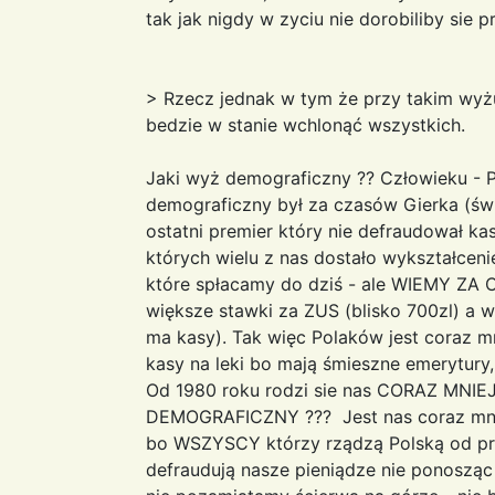
tak jak nigdy w zyciu nie dorobiliby sie p
> Rzecz jednak w tym że przy takim wy
bedzie w stanie wchlonąć wszystkich.
Jaki wyż demograficzny ?? Człowieku - 
demograficzny był za czasów Gierka (świ
ostatni premier który nie defraudował ka
których wielu z nas dostało wykształcen
które spłacamy do dziś - ale WIEMY ZA 
większe stawki za ZUS (blisko 700zl) a w 
ma kasy). Tak więc Polaków jest coraz mn
kasy na leki bo mają śmieszne emerytury,
Od 1980 roku rodzi sie nas CORAZ MNIEJ.
DEMOGRAFICZNY ??? Jest nas coraz mniej
bo WSZYSCY którzy rządzą Polską od pra
defraudują nasze pieniądze nie ponosząc