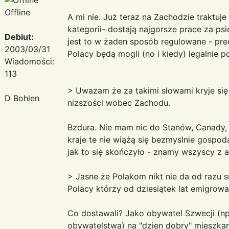
Offline
A mi nie. Już teraz na Zachodzie traktuje
kategorii- dostają najgorsze prace za psi
Debiut:
jest to w żaden sposób regulowane - pre
2003/03/31
Polacy będą mogli (no i kiedy) legalnie 
Wiadomości:
113
> Uwazam że za takimi słowami kryje s
D Bohlen
nizszości wobec Zachodu.
Bzdura. Nie mam nic do Stanów, Canady, Ch
kraje te nie wiążą się bezmyslnie gospo
jak to się skończyło - znamy wszyscy z a
> Jasne że Polakom nikt nie da od razu s
Polacy którzy od dziesiątek lat emigrowa
Co dostawali? Jako obywatel Szwecji (n
obywatelstwa) na "dzien dobry" mieszkan