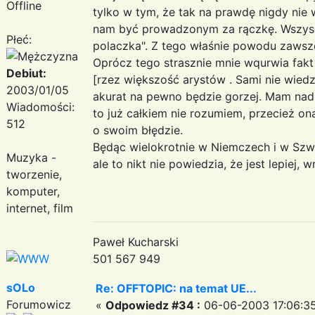
Offline
tylko w tym, że tak na prawdę nigdy nie 
nam być prowadzonym za rączkę. Wszysc
Płeć:
polaczka". Z tego właśnie powodu zawsze
Oprócz tego strasznie mnie wqurwia fak
Debiut:
[rzez większość arystów . Sami nie wiedz
2003/01/05
akurat na pewno będzie gorzej. Mam nadzie
Wiadomości:
to już całkiem nie rozumiem, przecież on
512
o swoim błędzie.
Będąc wielokrotnie w Niemczech i w Szwec
Muzyka -
ale to nikt nie powiedzia, że jest lepiej, 
tworzenie,
komputer,
internet, film
Paweł Kucharski
501 567 949
sOLo
Re: OFFTOPIC: na temat UE...
Forumowicz
«
Odpowiedz #34 :
06-06-2003 17:06:35