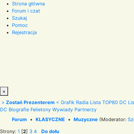
Strona główna
Forum i czat
Szukaj
Pomoc
Rejestracja
×
>
Zostań Prezenterem
<
Grafik Radia
Lista TOP80 DC
Li
DC
Biografie
Felietony
Wywiady
Partnerzy
Forum
•
KLASYCZNE
•
Muzyczne
(Moderator:
Sz
Strony:
1
[
2
]
3
4
Do dołu