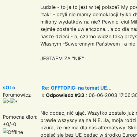
Ludzie - to ja to jest w tej polsce? My p
"tak" - czyli nie mamy demokracji tylko d
miliony wydatków na nie? Pewnie, ciul Mill
sejmie zostanie uwieńczona... a co dla nas
nasze dzieci - oj czarno widze taką przys
Własnym -Suwerennym Państwem , a nie z
JESTAEM ZA "NIE" !
sOLo
Re: OFFTOPIC: na temat UE...
Forumowicz
«
Odpowiedz #33 :
06-06-2003 17:06:30
Nic dodać, nić ująć. Wszytko zostało już 
Pomocna dłoń:
prawie wszyscy są na NIE. Ja, moja rodzi
+0/-0
bzura, że nie ma dla nas alternatywy. Sk
obejść się bez UE będąc w środku Europ