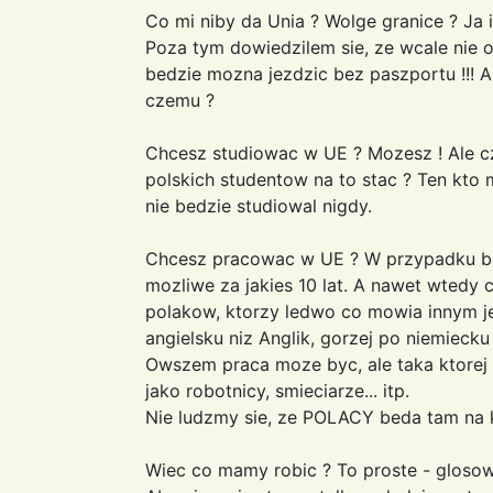
Co mi niby da Unia ? Wolge granice ? Ja i
Poza tym dowiedzilem sie, ze wcale nie ot
bedzie mozna jezdzic bez paszportu !!! A
czemu ?
Chcesz studiowac w UE ? Mozesz ! Ale cz
polskich studentow na to stac ? Ten kto m
nie bedzie studiowal nigdy.
Chcesz pracowac w UE ? W przypadku bar
mozliwe za jakies 10 lat. A nawet wted
polakow, ktorzy ledwo co mowia innym je
angielsku niz Anglik, gorzej po niemiecku n
Owszem praca moze byc, ale taka ktorej 
jako robotnicy, smieciarze... itp.
Nie ludzmy sie, ze POLACY beda tam na 
Wiec co mamy robic ? To proste - glosow