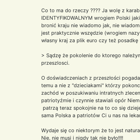
Co to ma do rzeczy ???? Ja wolę z karab
IDENTYFIKOWALNYM wrogiem Polski jakim
bronić kraju nie wiadomo jak, nie wiado
jest praktycznie wszędzie (wrogiem naz
własny kraj za plik euro czy też posadkę
> Sądzę że pokolenie do ktorego należy
przeszlosci.
O doświadczeniach z przeszłości pogadaj 
temu a nie z "dzieciakami" którzy pokoncz
zachód w poszukiwaniu intratnych zlecen
patriotyźmie i czynnie stawiali opór Nie
patrzą teraz spokojnie na to co się dzieje
sama Polska a patriotów Ci u nas na lek
Wydaje się co niektorym że to jest natural
Nie, nie musi i nigdy tak nie było!!!!