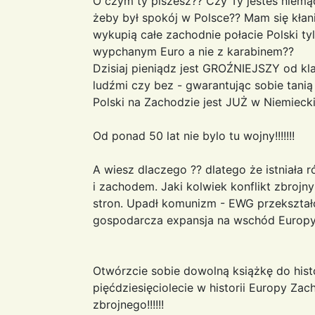
O czym ty piszesz?? Czy Ty jesteś niem
żeby był spokój w Polsce?? Mam się kła
wykupią całe zachodnie połacie Polski ty
wypchanym Euro a nie z karabinem??
Dzisiaj pieniądz jest GROŹNIEJSZY od kl
ludźmi czy bez - gwarantując sobie tanią
Polski na Zachodzie jest JUŻ w Niemiecki
Od ponad 50 lat nie bylo tu wojny!!!!!!!
A wiesz dlaczego ?? dlatego że istniał
i zachodem. Jaki kolwiek konflikt zbrojn
stron. Upadł komunizm - EWG przekształci
gospodarcza expansja na wschód Europy
Otwórzcie sobie dowolną książkę do histor
pięćdziesięciolecie w historii Europy Zac
zbrojnego!!!!!!