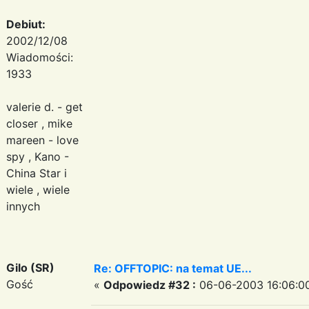
Debiut:
2002/12/08
Wiadomości:
1933
valerie d. - get
closer , mike
mareen - love
spy , Kano -
China Star i
wiele , wiele
innych
Gilo (SR)
Re: OFFTOPIC: na temat UE...
Gość
«
Odpowiedz #32 :
06-06-2003 16:06:0