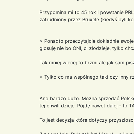
Przypomina mi to 45 rok i powstanie PR
zatrudniony przez Bruxele (kiedyś byli k
> Ponadto przeczytajcie dokładnie swoje
glosuję nie bo ONI, ci zlodzieje, tylko ch
Tak mniej więcej to brzmi ale jak sam 
> Tylko co ma wspólnego taki czy inny r
Ano bardzo dużo. Można sprzedać Polskę 
tej chwili dzieje. Pójdę nawet dalej - to TAR
To jest decyzja która dotyczy przyszlosci