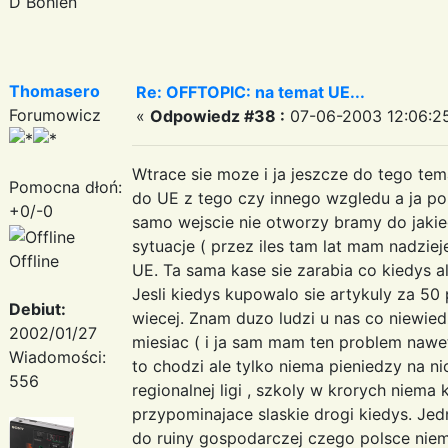
D Bohlen
Thomasero
Re: OFFTOPIC: na temat UE...
Forumowicz
«
Odpowiedz #38 :
07-06-2003 12:06:2
Wtrace sie moze i ja jeszcze do tego tem
Pomocna dłoń:
do UE z tego czy innego wzgledu a ja p
+0/-0
samo wejscie nie otworzy bramy do jakie
sytuacje ( przez iles tam lat mam nadziej
Offline
UE. Ta sama kase sie zarabia co kiedys ale
Jesli kiedys kupowalo sie artykuly za 50 p
Debiut:
wiecej. Znam duzo ludzi u nas co niewie
2002/01/27
miesiac ( i ja sam mam ten problem nawe
Wiadomości:
to chodzi ale tylko niema pieniedzy na nic 
556
regionalnej ligi , szkoly w krorych niema
przypominajace slaskie drogi kiedys. Je
do ruiny gospodarczej czego polsce niemo