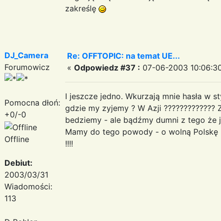
zakreślę
DJ_Camera
Re: OFFTOPIC: na temat UE...
Forumowicz
«
Odpowiedz #37 :
07-06-2003 10:06:30
I jeszcze jedno. Wkurzają mnie hasła w
Pomocna dłoń:
gdzie my zyjemy ? W Azji ????????????? 
+0/-0
bedziemy - ale bądźmy dumni z tego że je
Mamy do tego powody - o wolną Polskę p
Offline
!!!!
Debiut:
2003/03/31
Wiadomości:
113