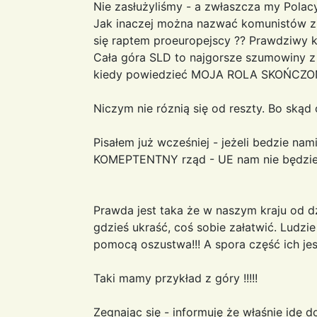
Nie zasłużyliśmy - a zwłaszcza my Polac
Jak inaczej można nazwać komunistów z P
się raptem proeuropejscy ?? Prawdziwy ko
Cała góra SLD to najgorsze szumowiny z 
kiedy powiedzieć MOJA ROLA SKOŃCZ
Niczym nie róznią się od reszty. Bo skąd 
Pisałem już wcześniej - jeżeli bedzie na
KOMEPTENTNY rząd - UE nam nie będzie
Prawda jest taka że w naszym kraju od d
gdzieś ukraść, coś sobie załatwić. Ludzie
pomocą oszustwa!!! A spora część ich je
Taki mamy przykład z góry !!!!!
Zegnając się - informuję że właśnie idę 