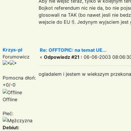
Aby nie wejsc teraz, tylko w kolejnym te
Bojkot referendum nic nie da, bo nie poj
glosowali na TAK (bo nawet jesli nie bedz
wejscie do EU !). Jedynym wyjsciem jest 
Krzys-pl
Re: OFFTOPIC: na temat UE...
Forumowicz
«
Odpowiedz #21 :
06-06-2003 08:06:3
ogladalem i jestem w wiekszym przekona
Pomocna dłoń:
+0/-0
Offline
Płeć:
Debiut: