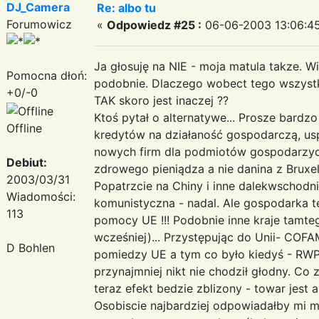
DJ_Camera
Re: albo tu
Forumowicz
«
Odpowiedz #25 :
06-06-2003 13:06:45
Ja głosuję na NIE - moja matula takze. W
Pomocna dłoń:
podobnie. Dlaczego wobect tego wszystk
+0/-0
TAK skoro jest inaczej ??
Ktoś pytał o alternatywe... Prosze bardz
Offline
kredytów na działaność gospodarczą, u
nowych firm dla podmiotów gospodarzyc
Debiut:
zdrowego pieniądza a nie danina z Bruxeli
2003/03/31
Popatrzcie na Chiny i inne dalekwschodni
Wiadomości:
komunistyczna - nadal. Ale gospodarka te
113
pomocy UE !!! Podobnie inne kraje tamte
wcześniej)... Przystępując do Unii- COF
D Bohlen
pomiedzy UE a tym co było kiedyś - R
przynajmniej nikt nie chodził głodny. Co 
teraz efekt bedzie zblizony - towar jest a
Osobiscie najbardziej odpowiadałby mi m