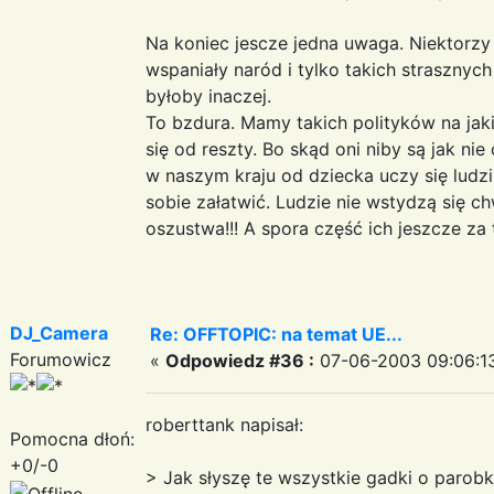
Na koniec jescze jedna uwaga. Niektorzy
wspaniały naród i tylko takich strasznyc
byłoby inaczej.
To bzdura. Mamy takich polityków na jaki
się od reszty. Bo skąd oni niby są jak ni
w naszym kraju od dziecka uczy się ludz
sobie załatwić. Ludzie nie wstydzą się c
oszustwa!!! A spora część ich jeszcze za 
DJ_Camera
Re: OFFTOPIC: na temat UE...
Forumowicz
«
Odpowiedz #36 :
07-06-2003 09:06:1
roberttank napisał:
Pomocna dłoń:
+0/-0
> Jak słyszę te wszystkie gadki o parobk