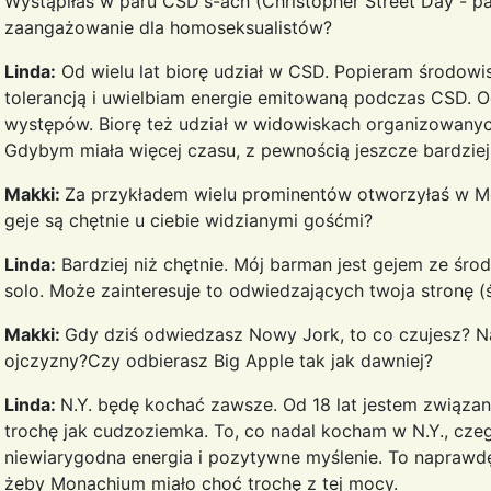
Wystąpiłaś w paru CSD's-ach (Christopher Street Day - pa
zaangażowanie dla homoseksualistów?
Linda:
Od wielu lat biorę udział w CSD. Popieram środowi
tolerancją i uwielbiam energie emitowaną podczas CSD.
występów. Biorę też udział w widowiskach organizowany
Gdybym miała więcej czasu, z pewnością jeszcze bardzie
Makki:
Za przykładem wielu prominentów otworzyłaś w Mo
geje są chętnie u ciebie widzianymi gośćmi?
Linda:
Bardziej niż chętnie. Mój barman jest gejem ze śro
solo. Może zainteresuje to odwiedzających twoja stronę (
Makki:
Gdy dziś odwiedzasz Nowy Jork, to co czujesz? Na 
ojczyzny?Czy odbierasz Big Apple tak jak dawniej?
Linda:
N.Y. będę kochać zawsze. Od 18 lat jestem związan
trochę jak cudzoziemka. To, co nadal kocham w N.Y., czeg
niewiarygodna energia i pozytywne myślenie. To naprawdę
żeby Monachium miało choć trochę z tej mocy.