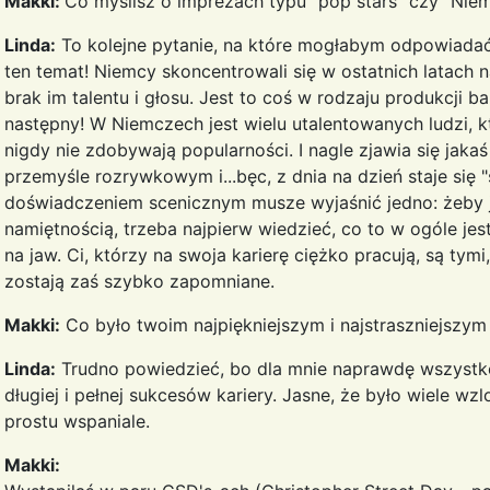
Makki:
Co myślisz o imprezach typu "pop stars" czy "Nie
Linda:
To kolejne pytanie, na które mogłabym odpowiada
ten temat! Niemcy skoncentrowali się w ostatnich latach 
brak im talentu i głosu. Jest to coś w rodzaju produkcji ba
następny! W Niemczech jest wielu utalentowanych ludzi, k
nigdy nie zdobywają popularności. I nagle zjawia się jakaś
przemyśle rozrywkowym i...bęc, z dnia na dzień staje się 
doświadczeniem scenicznym musze wyjaśnić jedno: żeby 
namiętnością, trzeba najpierw wiedzieć, co to w ogóle je
na jaw. Ci, którzy na swoja karierę ciężko pracują, są tym
zostają zaś szybko zapomniane.
Makki:
Co było twoim najpiękniejszym i najstraszniejszym 
Linda:
Trudno powiedzieć, bo dla mnie naprawdę wszystk
długiej i pełnej sukcesów kariery. Jasne, że było wiele wz
prostu wspaniale.
Makki: