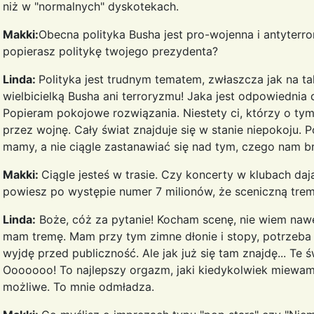
niż w "normalnych" dyskotekach.
Makki:
Obecna polityka Busha jest pro-wojenna i antyterr
popierasz politykę twojego prezydenta?
Linda:
Polityka jest trudnym tematem, zwłaszcza jak na ta
wielbicielką Busha ani terroryzmu! Jaka jest odpowiednia
Popieram pokojowe rozwiązania. Niestety ci, którzy o tym 
przez wojnę. Cały świat znajduje się w stanie niepokoju.
mamy, a nie ciągle zastanawiać się nad tym, czego nam br
Makki:
Ciągle jesteś w trasie. Czy koncerty w klubach da
powiesz po występie numer 7 milionów, że sceniczną tre
Linda:
Boże, cóż za pytanie! Kocham scenę, nie wiem nawe
mam tremę. Mam przy tym zimne dłonie i stopy, potrzeba
wyjdę przed publiczność. Ale jak już się tam znajdę... Te świ
Ooooooo! To najlepszy orgazm, jaki kiedykolwiek miewam!
możliwe. To mnie odmładza.