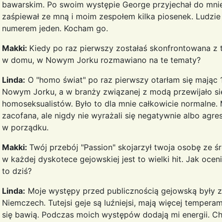
bawarskim. Po swoim występie George przyjechał do mnie,
zaśpiewał ze mną i moim zespołem kilka piosenek. Ludzie 
numerem jeden. Kocham go.
Makki:
Kiedy po raz pierwszy zostałaś skonfrontowana z
w domu, w Nowym Jorku rozmawiano na te tematy?
Linda:
O "homo świat" po raz pierwszy otarłam się mając 
Nowym Jorku, a w branży związanej z modą przewijało się,
homoseksualistów. Było to dla mnie całkowicie normalne. Mo
zacofana, ale nigdy nie wyrażali się negatywnie albo agre
w porządku.
Makki:
Twój przebój "Passion" skojarzył twoja osobę ze
w każdej dyskotece gejowskiej jest to wielki hit. Jak ocen
to dziś?
Linda:
Moje występy przed publicznością gejowską były za
Niemczech. Tutejsi geje są luźniejsi, mają więcej temper
się bawią. Podczas moich występów dodają mi energii. Ch