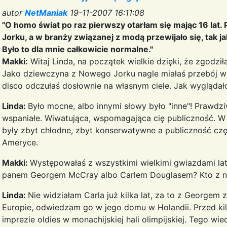
autor
NetManiak
19-11-2007 16:11:08
"O homo świat po raz pierwszy otarłam się mając 16 la
Jorku, a w branży związanej z modą przewijało się, tak j
Było to dla mnie całkowicie normalne."
Makki:
Witaj Linda, na początek wielkie dzięki, że zgodził
Jako dziewczyna z Nowego Jorku nagle miałaś przebój w d
disco odczułaś dosłownie na własnym ciele. Jak wyglądał
Linda:
Było mocne, albo innymi słowy było "inne"! Prawdzi
wspaniałe. Wiwatująca, wspomagająca cię publiczność. W
były zbyt chłodne, zbyt konserwatywne a publiczność czę
Ameryce.
Makki:
Występowałaś z wszystkimi wielkimi gwiazdami lat
panem Georgem McCray albo Carlem Douglasem? Kto z nic
Linda:
Nie widziałam Carla już kilka lat, za to z Georgem 
Europie, odwiedzam go w jego domu w Holandii. Przed kil
imprezie oldies w monachijskiej hali olimpijskiej. Tego 